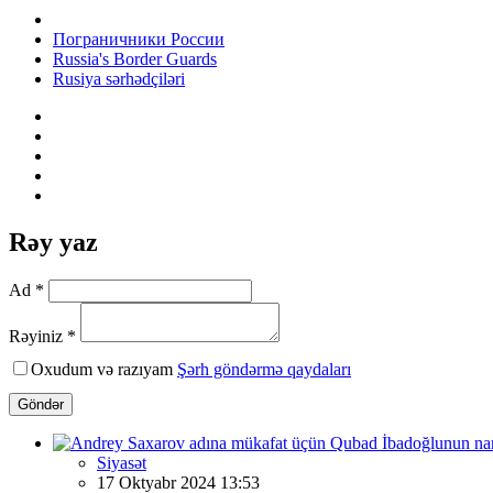
Пограничники России
Russia's Border Guards
Rusiya sərhədçiləri
Rəy yaz
Ad *
Rəyiniz *
Oxudum və razıyam
Şərh göndərmə qaydaları
Göndər
Siyasət
17 Oktyabr 2024 13:53