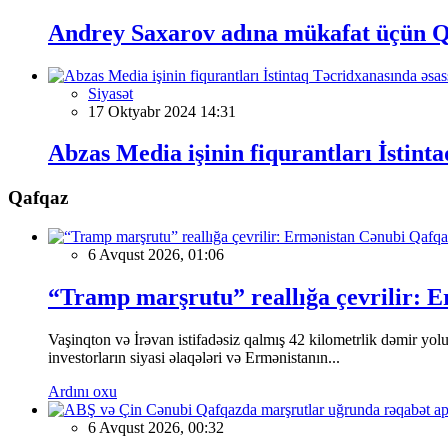
Andrey Saxarov adına mükafat üçün Qu
Siyasət
17 Oktyabr 2024 14:31
Abzas Media işinin fiqurantları İstin
Qafqaz
6 Avqust 2026, 01:06
“Tramp marşrutu” reallığa çevrilir: Er
Vaşinqton və İrəvan istifadəsiz qalmış 42 kilometrlik dəmir yol
investorların siyasi əlaqələri və Ermənistanın...
Ardını oxu
6 Avqust 2026, 00:32