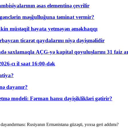
bisiyalarının əsas elementinə çevrilir
 gənclərin məşğulluğuna təminat vermir?
kin müstəqil həyata yetməyən əməkhaqqı
rbaycan ticarət qaydalarını niyə dəyişməlidir
ində saxlamaqla AÇG-yə kapital qoyuluşlarını 31 faiz ar
026-cı il saat 16:00-dək
atiya?
nə dayanır?
ə modeli: Fərman hansı dəyişiklikləri gətirir?
i dayandırması: Rusiyanın Ermənistana güzəşti, yoxsa geri addımı?