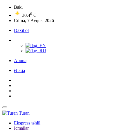
Bakı
0
30.4
C
Cümə, 7 Avqust 2026
Daxil ol
Abunə
Əlaqə
Turan
Ekspress təhlil
İcmallar