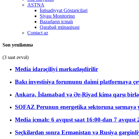
ASTNA
İqtisadiyyat Göstəriciləri
Siyası Monitorinq
Bazarların icmalı
Qarabağ münaqişəsi
Contact az
Son yenilənmə
(3 saat əvvəl)
Media idarəçiliyi mərkəzləşdirilir
Bakı investisiya forumunu daimi platformaya çevi
Ankara, İslamabad və Ər-Riyad kimə qarşı birlə
SOFAZ Perunun energetika sektoruna sərmayə ya
Media icmalı: 6 avqust saat 16:00-dan 7 avqust 2
Seçkilərdən sonra Ermənistan və Rusiya gərginliyi