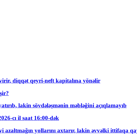
rir, diqqət qeyri-neft kapitalına yönəlir
şir?
tırıb, lakin sövdələşmənin məbləğini açıqlamayıb
026-cı il saat 16:00-dək
 azaltmağın yollarını axtarır, lakin əvvəlki ittifaqa qa