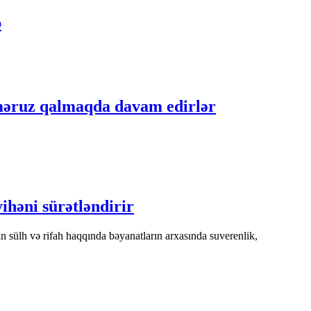
b
 məruz qalmaqda davam edirlər
ihəni sürətləndirir
in sülh və rifah haqqında bəyanatların arxasında suverenlik,