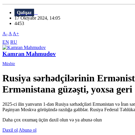
Qafqaz
17 Oktyabr 2024, 14:05
4453
A-
A
A+
EN
RU
Kamran Mahmudov
Müxbir
Rusiya sərhədçilərinin Ermənis
Ermənistana güzəşti, yoxsa geri
2025-ci ilin yanvarın 1-dən Rusiya sərhədçiləri Ermənistan və İran s
Paşinyan Moskva görüşündə razılığa gəliblər. Rusiya Federal Təhlükəs
Daha çox oxumaq üçün daxil olun və ya abunə olun
Daxil ol
Abunə ol