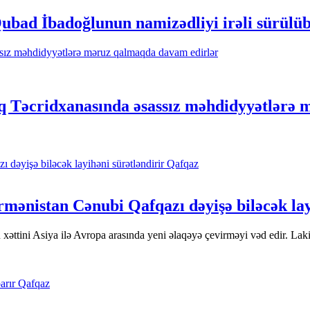
bad İbadoğlunun namizədliyi irəli sürülü
taq Təcridxanasında əsassız məhdidyyətlərə
Qafqaz
mənistan Cənubi Qafqazı dəyişə biləcək lay
u xəttini Asiya ilə Avropa arasında yeni əlaqəyə çevirməyi vəd edir. Lak
Qafqaz