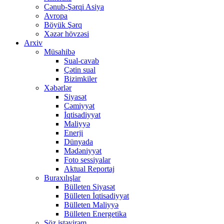
Cənub-Şərqi Asiya
Avropa
Böyük Şərq
Xəzər hövzəsi
Arxiv
Müsahibə
Sual-cavab
Çətin sual
Bizimkiler
Xəbərlər
Siyasət
Cəmiyyət
İqtisadiyyat
Maliyyə
Enerji
Dünyada
Mədəniyyət
Foto sessiyalar
Aktual Reportaj
Buraxılışlar
Bülleten Siyasət
Bülleten İqtisadiyyat
Bülleten Maliyyə
Bülleten Energetika
Söz istəyirəm