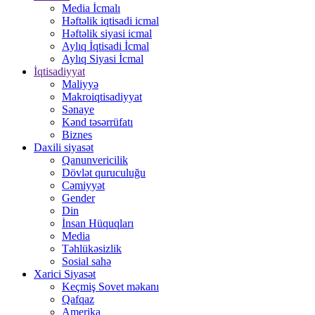
Media İcmalı
Həftəlik iqtisadi icmal
Həftəlik siyasi icmal
Aylıq İqtisadi İcmal
Aylıq Siyasi İcmal
İqtisadiyyat
Maliyyə
Makroiqtisadiyyat
Sənaye
Kənd təsərrüfatı
Biznes
Daxili siyasət
Qanunvericilik
Dövlət quruculuğu
Cəmiyyət
Gender
Din
İnsan Hüquqları
Media
Təhlükəsizlik
Sosial sahə
Xarici Siyasət
Keçmiş Sovet məkanı
Qafqaz
Amerika