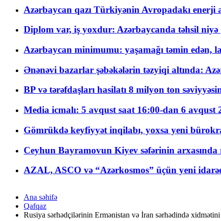
Azərbaycan qazı Türkiyənin Avropadakı enerji am
Diplom var, iş yoxdur: Azərbaycanda təhsil niyə
Azərbaycan minimumu: yaşamağı təmin edən, la
Ənənəvi bazarlar şəbəkələrin təzyiqi altında: Azə
BP və tərəfdaşları hasilatı 8 milyon ton səviyyəs
Media icmalı: 5 avqust saat 16:00-dan 6 avqust 2
Gömrükdə keyfiyyət inqilabı, yoxsa yeni bürokr
Ceyhun Bayramovun Kiyev səfərinin arxasında 
AZAL, ASCO və “Azərkosmos” üçün yeni idarəetm
Ana səhifə
Qafqaz
Rusiya sərhədçilərinin Ermənistan və İran sərhədində xidmətin