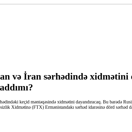
tan və İran sərhədində xidmətini
 addımı?
ərhədindəki keçid məntəqəsində xidmətini dayandıracaq. Bu barədə Rusi
izlik Xidmətinə (FTX) Ermənistandakı sərhəd idarəsinə dörd sərhəd dəs