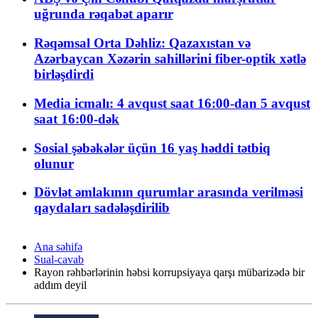
uğrunda rəqabət aparır
Rəqəmsal Orta Dəhliz: Qazaxıstan və
Azərbaycan Xəzərin sahillərini fiber-optik xətlə
birləşdirdi
Media icmalı: 4 avqust saat 16:00-dan 5 avqust
saat 16:00-dək
Sosial şəbəkələr üçün 16 yaş həddi tətbiq
olunur
Dövlət əmlakının qurumlar arasında verilməsi
qaydaları sadələşdirilib
Ana səhifə
Sual-cavab
Rayon rəhbərlərinin həbsi korrupsiyaya qarşı mübarizədə bir
addım deyil