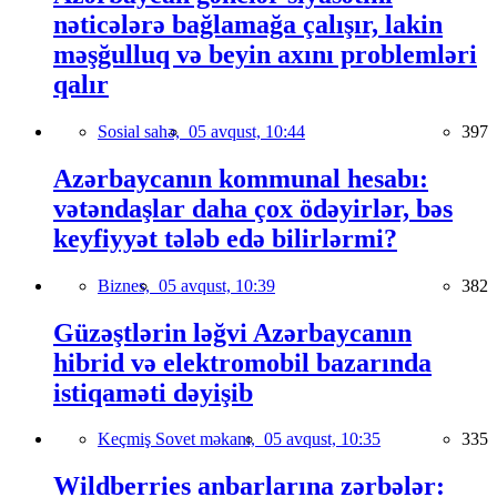
nəticələrə bağlamağa çalışır, lakin
məşğulluq və beyin axını problemləri
qalır
Sosial sahə,
05 avqust, 10:44
397
Azərbaycanın kommunal hesabı:
vətəndaşlar daha çox ödəyirlər, bəs
keyfiyyət tələb edə bilirlərmi?
Biznes,
05 avqust, 10:39
382
Güzəştlərin ləğvi Azərbaycanın
hibrid və elektromobil bazarında
istiqaməti dəyişib
Keçmiş Sovet məkanı,
05 avqust, 10:35
335
Wildberries anbarlarına zərbələr: