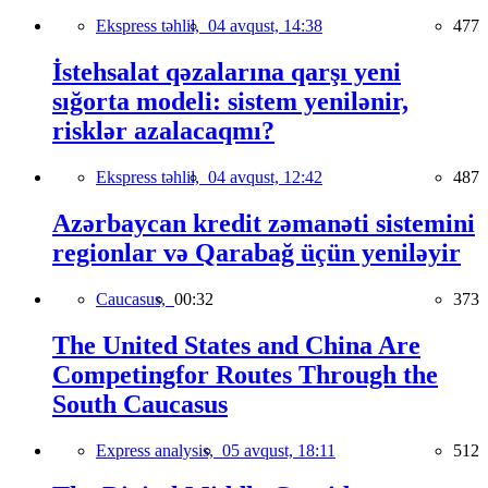
Ekspress təhlil,
04 avqust, 14:38
477
İstehsalat qəzalarına qarşı yeni
sığorta modeli: sistem yenilənir,
risklər azalacaqmı?
Ekspress təhlil,
04 avqust, 12:42
487
Azərbaycan kredit zəmanəti sistemini
regionlar və Qarabağ üçün yeniləyir
Caucasus,
00:32
373
The United States and China Are
Competingfor Routes Through the
South Caucasus
Express analysis,
05 avqust, 18:11
512