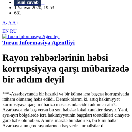
Sual-cavab
1 Yanvar 2020, 19:53
681
A-
A
A+
EN
RU
Turan İnformasiya Agentliyi
Rayon rəhbərlərinin həbsi
korrupsiyaya qarşı mübarizədə
bir addım deyil
***-Azərbaycanda bir hazırki və bir köhnə icra başçısı korrupsiyada
ittiham olunaraq həbs edildi. Demək olarmı ki, artıq hakimiyyət
korrupsiyaya qarşı mübarizə məsələsində ciddi addımlar atır?-
Azərbaycanda baş verən bu son həbslər lokal xarakter daşıyır. Yəni,
ayrı-ayrı bölgələrdə icra hakimiyyətinin başçıları törətdikləri cinayətə
görə həbs olunublar. Amma məsələ bundadır ki, bu kimi hallar
Azərbaycanın çox rayonlarında baş verir. Jurnalistlər d...