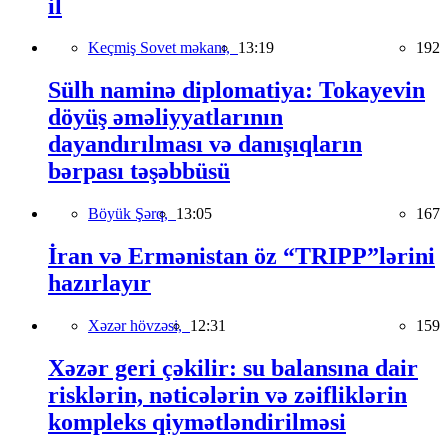
il
Keçmiş Sovet məkanı,
13:19
192
Sülh naminə diplomatiya: Tokayevin
döyüş əməliyyatlarının
dayandırılması və danışıqların
bərpası təşəbbüsü
Böyük Şərq,
13:05
167
İran və Ermənistan öz “TRIPP”lərini
hazırlayır
Xəzər hövzəsi,
12:31
159
Xəzər geri çəkilir: su balansına dair
risklərin, nəticələrin və zəifliklərin
kompleks qiymətləndirilməsi