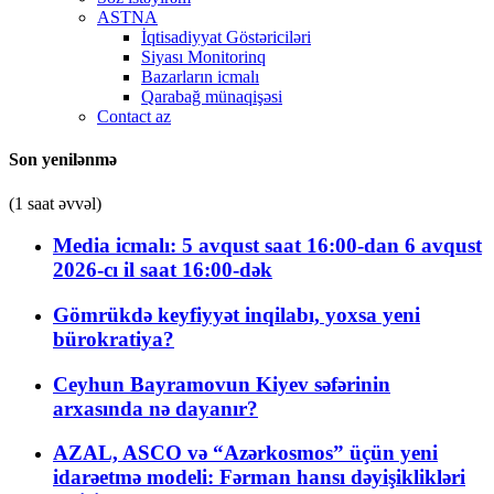
ASTNA
İqtisadiyyat Göstəriciləri
Siyası Monitorinq
Bazarların icmalı
Qarabağ münaqişəsi
Contact az
Son yenilənmə
(1 saat əvvəl)
Media icmalı: 5 avqust saat 16:00-dan 6 avqust
2026-cı il saat 16:00-dək
Gömrükdə keyfiyyət inqilabı, yoxsa yeni
bürokratiya?
Ceyhun Bayramovun Kiyev səfərinin
arxasında nə dayanır?
AZAL, ASCO və “Azərkosmos” üçün yeni
idarəetmə modeli: Fərman hansı dəyişiklikləri