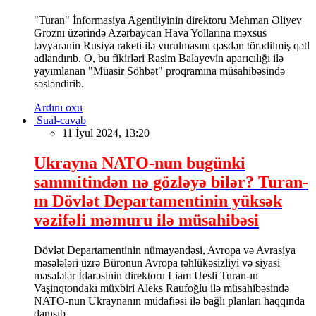
"Turan" İnformasiya Agentliyinin direktoru Mehman Əliyev
Groznı üzərində Azərbaycan Hava Yollarına məxsus
təyyarənin Rusiya raketi ilə vurulmasını qəsdən törədilmiş qətl
adlandırıb. O, bu fikirləri Rasim Balayevin aparıcılığı ilə
yayımlanan "Müasir Söhbət" proqramına müsahibəsində
səsləndirib.
Ardını oxu
Sual-cavab
11 İyul 2024, 13:20
Ukrayna NATO-nun bugünki
sammitindən nə gözləyə bilər? Turan-
ın Dövlət Departamentinin yüksək
vəzifəli məmuru ilə müsahibəsi
Dövlət Departamentinin nümayəndəsi, Avropa və Avrasiya
məsələləri üzrə Büronun Avropa təhlükəsizliyi və siyasi
məsələlər İdarəsinin direktoru Liam Uesli Turan-ın
Vaşinqtondakı müxbiri Aleks Raufoğlu ilə müsahibəsində
NATO-nun Ukraynanın müdafiəsi ilə bağlı planları haqqında
danışıb.