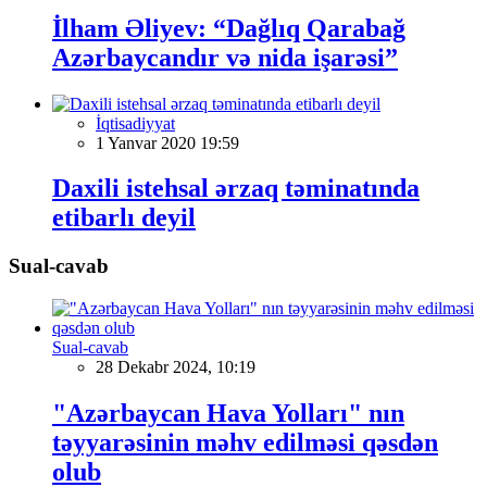
İlham Əliyev: “Dağlıq Qarabağ
Azərbaycandır və nida işarəsi”
İqtisadiyyat
1 Yanvar 2020 19:59
Daxili istehsal ərzaq təminatında
etibarlı deyil
Sual-cavab
Sual-cavab
28 Dekabr 2024, 10:19
"Azərbaycan Hava Yolları" nın
təyyarəsinin məhv edilməsi qəsdən
olub