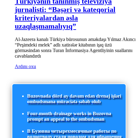
Türkiyənin tanınmış televiziya
jurnalisti: “Bəşəri və kateqorial
kriteriyalardan əsla
uzaqlaşmamalıyıq”
Al-Jazeera kanalı Türkiyə bürosunun əməkdaşı Yılmaz Akıncı
“Peşimdeki melek” adlı xatirələr kitabının işıq üzü
görməsindən sonra Turan İnformasiya Agentliyinin suallarını
cavablandırdı
Ardını oxu
Buzovnada dörd ay davam edən drenaj işləri
ombudsmana müraciətə səbəb olub
Four-month drainage works in Buzovna
prompt an appeal to the ombudsman
В Бузовна четырехмесячные работы по
водоотводу стали поводом для обращения