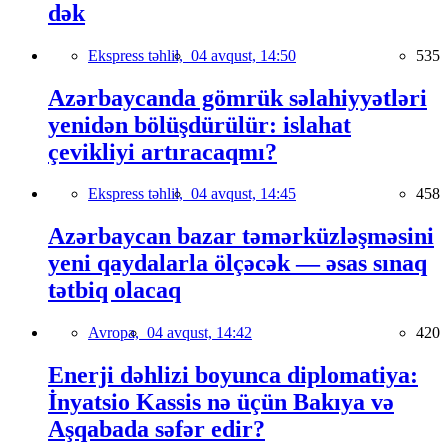
dək
Ekspress təhlil,
04 avqust, 14:50
535
Azərbaycanda gömrük səlahiyyətləri
yenidən bölüşdürülür: islahat
çevikliyi artıracaqmı?
Ekspress təhlil,
04 avqust, 14:45
458
Azərbaycan bazar təmərküzləşməsini
yeni qaydalarla ölçəcək — əsas sınaq
tətbiq olacaq
Avropa,
04 avqust, 14:42
420
Enerji dəhlizi boyunca diplomatiya:
İnyatsio Kassis nə üçün Bakıya və
Aşqabada səfər edir?