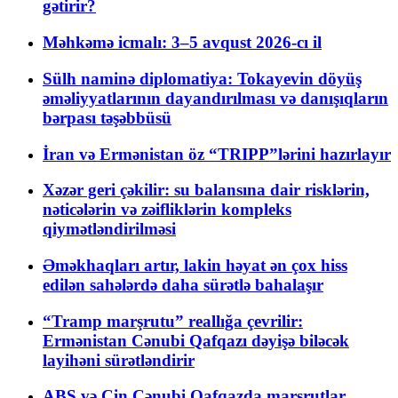
gətirir?
Məhkəmə icmalı: 3–5 avqust 2026-cı il
Sülh naminə diplomatiya: Tokayevin döyüş
əməliyyatlarının dayandırılması və danışıqların
bərpası təşəbbüsü
İran və Ermənistan öz “TRIPP”lərini hazırlayır
Xəzər geri çəkilir: su balansına dair risklərin,
nəticələrin və zəifliklərin kompleks
qiymətləndirilməsi
Əməkhaqları artır, lakin həyat ən çox hiss
edilən sahələrdə daha sürətlə bahalaşır
“Tramp marşrutu” reallığa çevrilir:
Ermənistan Cənubi Qafqazı dəyişə biləcək
layihəni sürətləndirir
ABŞ və Çin Cənubi Qafqazda marşrutlar