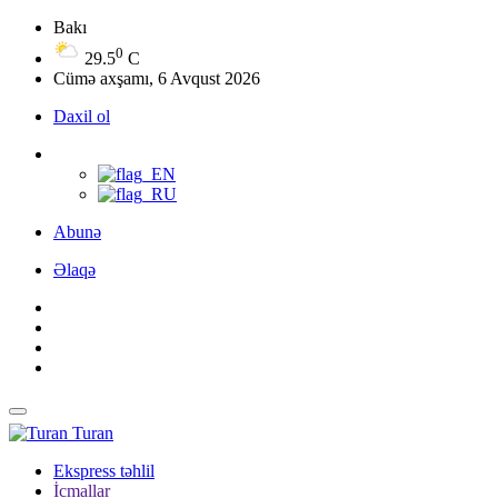
Bakı
0
29.5
C
Cümə axşamı, 6 Avqust 2026
Daxil ol
Abunə
Əlaqə
Turan
Ekspress təhlil
İcmallar