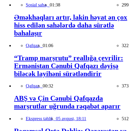
Sosial sahə,
01:38
299
Əməkhaqları artır, lakin həyat ən çox
hiss edilən sahələrdə daha sürətlə
bahalaşır
Qafqaz,
01:06
322
“Tramp marşrutu” reallığa çevrilir:
Ermənistan Cənubi Qafqazı dəyişə
biləcək layihəni sürətləndirir
Qafqaz,
00:32
373
ABŞ və Çin Cənubi Qafqazda
marşrutlar uğrunda rəqabət aparır
Ekspress təhlil,
05 avqust, 18:11
512