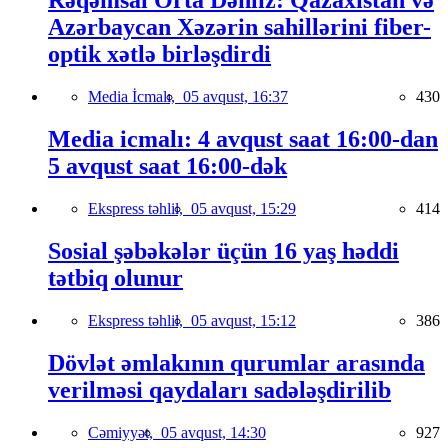
Rəqəmsal Orta Dəhliz: Qazaxıstan və
Azərbaycan Xəzərin sahillərini fiber-
optik xətlə birləşdirdi
Media İcmalı,
05 avqust, 16:37
430
Media icmalı: 4 avqust saat 16:00-dan
5 avqust saat 16:00-dək
Ekspress təhlil,
05 avqust, 15:29
414
Sosial şəbəkələr üçün 16 yaş həddi
tətbiq olunur
Ekspress təhlil,
05 avqust, 15:12
386
Dövlət əmlakının qurumlar arasında
verilməsi qaydaları sadələşdirilib
Cəmiyyət,
05 avqust, 14:30
927