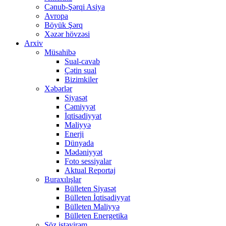
Cənub-Şərqi Asiya
Avropa
Böyük Şərq
Xəzər hövzəsi
Arxiv
Müsahibə
Sual-cavab
Çətin sual
Bizimkiler
Xəbərlər
Siyasət
Cəmiyyət
İqtisadiyyat
Maliyyə
Enerji
Dünyada
Mədəniyyət
Foto sessiyalar
Aktual Reportaj
Buraxılışlar
Bülleten Siyasət
Bülleten İqtisadiyyat
Bülleten Maliyyə
Bülleten Energetika
Söz istəyirəm