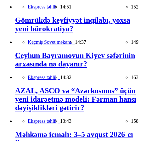
Ekspress təhlil,
14:51
152
Gömrükdə keyfiyyət inqilabı, yoxsa
yeni bürokratiya?
Keçmiş Sovet məkanı,
14:37
149
Ceyhun Bayramovun Kiyev səfərinin
arxasında nə dayanır?
Ekspress təhlil,
14:32
163
AZAL, ASCO və “Azərkosmos” üçün
yeni idarəetmə modeli: Fərman hansı
dəyişiklikləri gətirir?
Ekspress təhlil,
13:43
158
Məhkəmə icmalı: 3–5 avqust 2026-cı