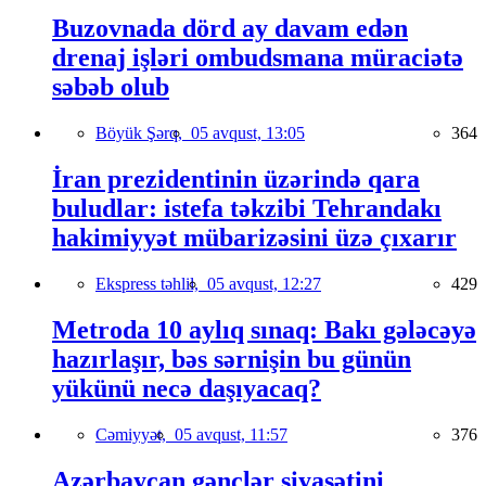
Buzovnada dörd ay davam edən
drenaj işləri ombudsmana müraciətə
səbəb olub
Böyük Şərq,
05 avqust, 13:05
364
İran prezidentinin üzərində qara
buludlar: istefa təkzibi Tehrandakı
hakimiyyət mübarizəsini üzə çıxarır
Ekspress təhlil,
05 avqust, 12:27
429
Metroda 10 aylıq sınaq: Bakı gələcəyə
hazırlaşır, bəs sərnişin bu günün
yükünü necə daşıyacaq?
Cəmiyyət,
05 avqust, 11:57
376
Azərbaycan gənclər siyasətini