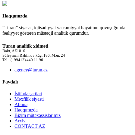
Haqqımızda
“Turan” siyasət, iqtisadiyyat və cəmiyyət həyatının qovuşuğunda
fəaliyyət göstərən müstəqil analitik qurumdur.
Turan analitik xidməti
Bakı, AZ1010
Süleyman Rəhimov küç.,186, Mən. 24
Tel.: (+99412) 440 11 96
agency@turan.az
Faydalı
İstifadə şərtləri
Məxfilik siyasti
Abunə
Haqqımızda
Bizim mütəxəssislərimiz
Arxiv
CONTACT AZ