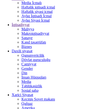
Media İcmalı
Həftəlik iqtisadi icmal
Həftəlik siyasi icmal
Aylıq İqtisadi İcmal
Aylıq Siyasi İcmal
İqtisadiyyat
Maliyyə
Makroiqtisadiyyat
Sənaye
Kənd təsərrüfatı
Biznes
Daxili siyasət
Qanunvericilik
Dövlət quruculuğu
Cəmiyyət
Gender
Din
İnsan Hüquqları
Media
Təhlükəsizlik
Sosial sahə
Xarici Siyasət
Keçmiş Sovet məkanı
Qafqaz
Amerika