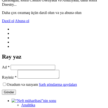
Qarabağda, sonra Cənubi Osetiyada və Abaziyada, daha sonra
Dnestry...
Daha çox oxumaq üçün daxil olun və ya abunə olun
Daxil ol
Abunə ol
Rəy yaz
Ad *
Rəyiniz *
Oxudum və razıyam
Şərh göndərmə qaydaları
Göndər
Analitika