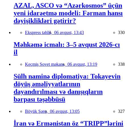
AZAL, ASCO və “Azərkosmos” üçün
yeni idarəetmə modeli: Fərman hansı
dəyişiklikləri gətirir?
Ekspress təhlil,
06 avqust, 13:43
330
Məhkəmə icmalı: 3–5 avqust 2026-cı
il
Keçmiş Sovet məkanı,
06 avqust, 13:19
338
Sülh naminə diplomatiya: Tokayevin
döyüş əməliyyatlarının
dayandırılması və danışıqların
bərpası təşəbbüsü
Böyük Şərq,
06 avqust, 13:05
327
İran və Ermənistan öz “TRIPP”lərini