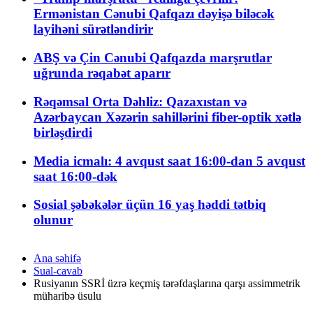
Ermənistan Cənubi Qafqazı dəyişə biləcək
layihəni sürətləndirir
ABŞ və Çin Cənubi Qafqazda marşrutlar
uğrunda rəqabət aparır
Rəqəmsal Orta Dəhliz: Qazaxıstan və
Azərbaycan Xəzərin sahillərini fiber-optik xətlə
birləşdirdi
Media icmalı: 4 avqust saat 16:00-dan 5 avqust
saat 16:00-dək
Sosial şəbəkələr üçün 16 yaş həddi tətbiq
olunur
Ana səhifə
Sual-cavab
Rusiyanın SSRİ üzrə keçmiş tərəfdaşlarına qarşı assimmetrik
müharibə üsulu