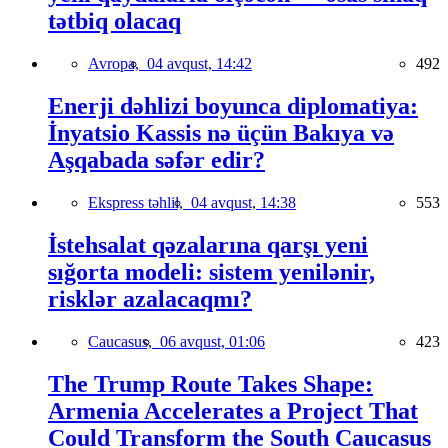
tətbiq olacaq
Avropa,
04 avqust, 14:42
492
Enerji dəhlizi boyunca diplomatiya:
İnyatsio Kassis nə üçün Bakıya və
Aşqabada səfər edir?
Ekspress təhlil,
04 avqust, 14:38
553
İstehsalat qəzalarına qarşı yeni
sığorta modeli: sistem yenilənir,
risklər azalacaqmı?
Caucasus,
06 avqust, 01:06
423
The Trump Route Takes Shape:
Armenia Accelerates a Project That
Could Transform the South Caucasus