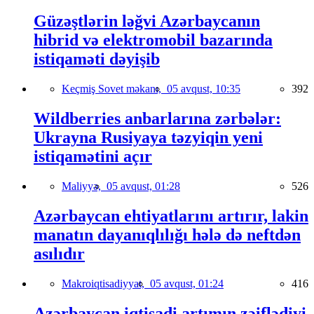
Güzəştlərin ləğvi Azərbaycanın
hibrid və elektromobil bazarında
istiqaməti dəyişib
Keçmiş Sovet məkanı,
05 avqust, 10:35
392
Wildberries anbarlarına zərbələr:
Ukrayna Rusiyaya təzyiqin yeni
istiqamətini açır
Maliyyə,
05 avqust, 01:28
526
Azərbaycan ehtiyatlarını artırır, lakin
manatın dayanıqlılığı hələ də neftdən
asılıdır
Makroiqtisadiyyat,
05 avqust, 01:24
416
Azərbaycan iqtisadi artımın zəiflədiyi