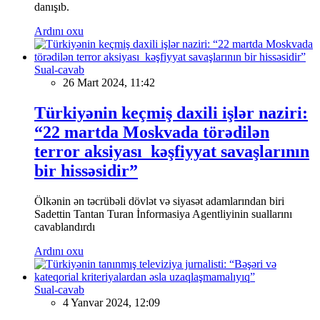
danışıb.
Ardını oxu
Sual-cavab
26 Mart 2024, 11:42
Türkiyənin keçmiş daxili işlər naziri:
“22 martda Moskvada törədilən
terror aksiyası kəşfiyyat savaşlarının
bir hissəsidir”
Ölkənin ən təcrübəli dövlət və siyasət adamlarından biri
Sadettin Tantan Turan İnformasiya Agentliyinin suallarını
cavablandırdı
Ardını oxu
Sual-cavab
4 Yanvar 2024, 12:09