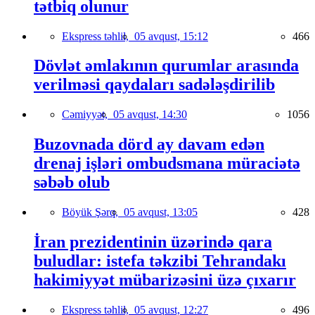
tətbiq olunur
Ekspress təhlil,
05 avqust, 15:12
466
Dövlət əmlakının qurumlar arasında
verilməsi qaydaları sadələşdirilib
Cəmiyyət,
05 avqust, 14:30
1056
Buzovnada dörd ay davam edən
drenaj işləri ombudsmana müraciətə
səbəb olub
Böyük Şərq,
05 avqust, 13:05
428
İran prezidentinin üzərində qara
buludlar: istefa təkzibi Tehrandakı
hakimiyyət mübarizəsini üzə çıxarır
Ekspress təhlil,
05 avqust, 12:27
496