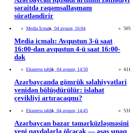
şəraitdə rəqəmsallaşmanı
sürətləndirir
Media İcmalı,
04 avqust, 16:04
505
Media icmalı: Avqustun 3-ü saat
16:00-dan avqustun 4-ü saat 16:00-
dək
Ekspress təhlil,
04 avqust, 14:50
611
Azərbaycanda gömrük səlahiyyətləri
yenidən bölüşdürülür: islahat
çevikliyi artıracaqmı?
Ekspress təhlil,
04 avqust, 14:45
531
Azərbaycan bazar təmərküzləşməsini
yeni qaydalarla ölçəcək — əsas sınaq