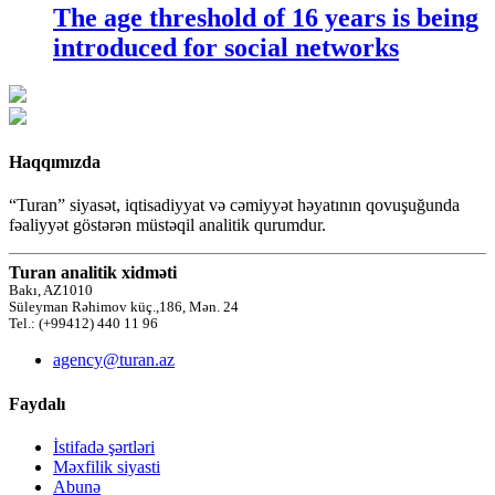
The age threshold of 16 years is being
introduced for social networks
Haqqımızda
“Turan” siyasət, iqtisadiyyat və cəmiyyət həyatının qovuşuğunda
fəaliyyət göstərən müstəqil analitik qurumdur.
Turan analitik xidməti
Bakı, AZ1010
Süleyman Rəhimov küç.,186, Mən. 24
Tel.: (+99412) 440 11 96
agency@turan.az
Faydalı
İstifadə şərtləri
Məxfilik siyasti
Abunə