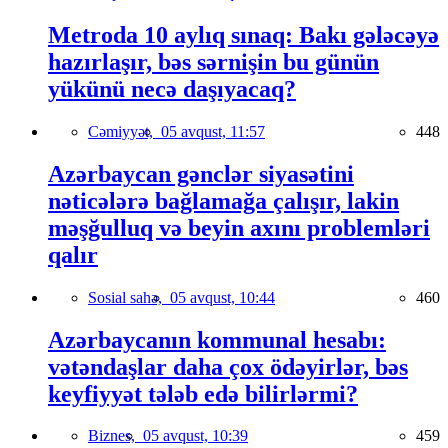
Metroda 10 aylıq sınaq: Bakı gələcəyə
hazırlaşır, bəs sərnişin bu günün
yükünü necə daşıyacaq?
Cəmiyyət,
05 avqust, 11:57
448
Azərbaycan gənclər siyasətini
nəticələrə bağlamağa çalışır, lakin
məşğulluq və beyin axını problemləri
qalır
Sosial sahə,
05 avqust, 10:44
460
Azərbaycanın kommunal hesabı:
vətəndaşlar daha çox ödəyirlər, bəs
keyfiyyət tələb edə bilirlərmi?
Biznes,
05 avqust, 10:39
459