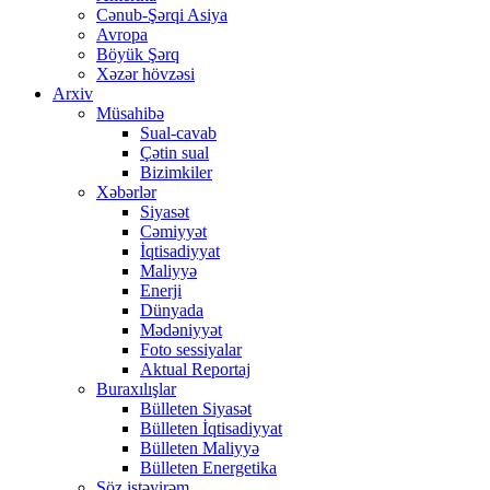
Cənub-Şərqi Asiya
Avropa
Böyük Şərq
Xəzər hövzəsi
Arxiv
Müsahibə
Sual-cavab
Çətin sual
Bizimkiler
Xəbərlər
Siyasət
Cəmiyyət
İqtisadiyyat
Maliyyə
Enerji
Dünyada
Mədəniyyət
Foto sessiyalar
Aktual Reportaj
Buraxılışlar
Bülleten Siyasət
Bülleten İqtisadiyyat
Bülleten Maliyyə
Bülleten Energetika
Söz istəyirəm