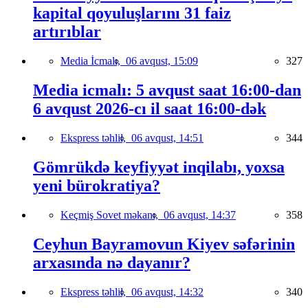
kapital qoyuluşlarını 31 faiz
artırıblar
Media İcmalı,
06 avqust, 15:09
327
Media icmalı: 5 avqust saat 16:00-dan
6 avqust 2026-cı il saat 16:00-dək
Ekspress təhlil,
06 avqust, 14:51
344
Gömrükdə keyfiyyət inqilabı, yoxsa
yeni bürokratiya?
Keçmiş Sovet məkanı,
06 avqust, 14:37
358
Ceyhun Bayramovun Kiyev səfərinin
arxasında nə dayanır?
Ekspress təhlil,
06 avqust, 14:32
340