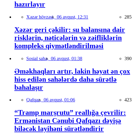
hazırlayır
Xəzər hövzəsi,
06 avqust, 12:31
285
Xəzər geri çəkilir: su balansına dair
risklərin, nəticələrin və zəifliklərin
kompleks qiymətləndirilməsi
Sosial sahə,
06 avqust, 01:38
390
Əməkhaqları artır, lakin həyat ən çox
hiss edilən sahələrdə daha sürətlə
bahalaşır
Qafqaz,
06 avqust, 01:06
423
“Tramp marşrutu” reallığa çevrilir:
Ermənistan Cənubi Qafqazı dəyişə
biləcək layihəni sürətləndirir