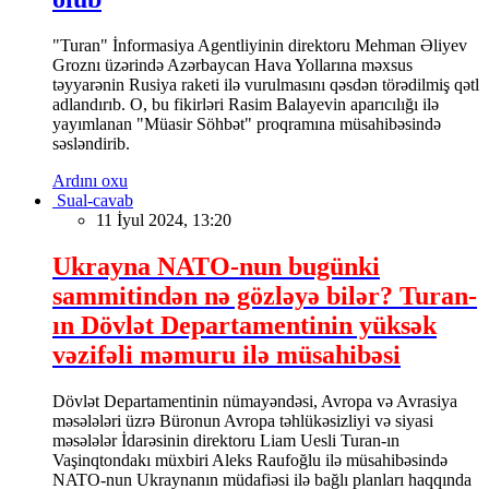
"Turan" İnformasiya Agentliyinin direktoru Mehman Əliyev
Groznı üzərində Azərbaycan Hava Yollarına məxsus
təyyarənin Rusiya raketi ilə vurulmasını qəsdən törədilmiş qətl
adlandırıb. O, bu fikirləri Rasim Balayevin aparıcılığı ilə
yayımlanan "Müasir Söhbət" proqramına müsahibəsində
səsləndirib.
Ardını oxu
Sual-cavab
11 İyul 2024, 13:20
Ukrayna NATO-nun bugünki
sammitindən nə gözləyə bilər? Turan-
ın Dövlət Departamentinin yüksək
vəzifəli məmuru ilə müsahibəsi
Dövlət Departamentinin nümayəndəsi, Avropa və Avrasiya
məsələləri üzrə Büronun Avropa təhlükəsizliyi və siyasi
məsələlər İdarəsinin direktoru Liam Uesli Turan-ın
Vaşinqtondakı müxbiri Aleks Raufoğlu ilə müsahibəsində
NATO-nun Ukraynanın müdafiəsi ilə bağlı planları haqqında