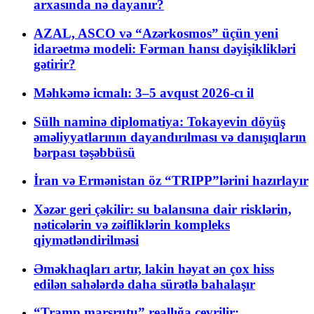
arxasında nə dayanır?
AZAL, ASCO və “Azərkosmos” üçün yeni
idarəetmə modeli: Fərman hansı dəyişiklikləri
gətirir?
Məhkəmə icmalı: 3–5 avqust 2026-cı il
Sülh naminə diplomatiya: Tokayevin döyüş
əməliyyatlarının dayandırılması və danışıqların
bərpası təşəbbüsü
İran və Ermənistan öz “TRIPP”lərini hazırlayır
Xəzər geri çəkilir: su balansına dair risklərin,
nəticələrin və zəifliklərin kompleks
qiymətləndirilməsi
Əməkhaqları artır, lakin həyat ən çox hiss
edilən sahələrdə daha sürətlə bahalaşır
“Tramp marşrutu” reallığa çevrilir: