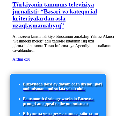
Türkiyənin tanınmış televiziya
jurnalisti: “Bəşəri və kateqorial
kriteriyalardan əsla
uzaqlaşmamalıyıq”
Al-Jazeera kanalı Türkiyə bürosunun əməkdaşı Yılmaz Akıncı
“Peşimdeki melek” adlı xatirələr kitabının işıq üzü
görməsindən sonra Turan İnformasiya Agentliyinin suallarını
cavablandırdı
Ardını oxu
Buzovnada dörd ay davam edən drenaj işləri
ombudsmana müraciətə səbəb olub
Four-month drainage works in Buzovna
prompt an appeal to the ombudsman
В Бузовна четырехмесячные работы по