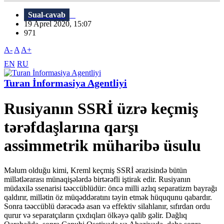
Sual-cavab
19 Aprel 2020, 15:07
971
A-
A
A+
EN
RU
Turan İnformasiya Agentliyi
Rusiyanın SSRİ üzrə keçmiş
tərəfdaşlarına qarşı
assimmetrik müharibə üsulu
Məlum olduğu kimi, Kreml keçmiş SSRİ ərazisində bütün
millətlərarası münaqişələrdə birtərəfli iştirak edir. Rusiyanın
müdaxilə ssenarisi təəccüblüdür: öncə milli azlıq separatizm bayrağı
qaldırır, millətin öz müqəddəratını təyin etmək hüququnu qabardır.
Sonra təəccüblü dərəcədə asan və effektiv silahlanır, sıfırdan ordu
qurur və separatçıların çıxdıqları ölkəyə qalib gəlir. Dağlıq