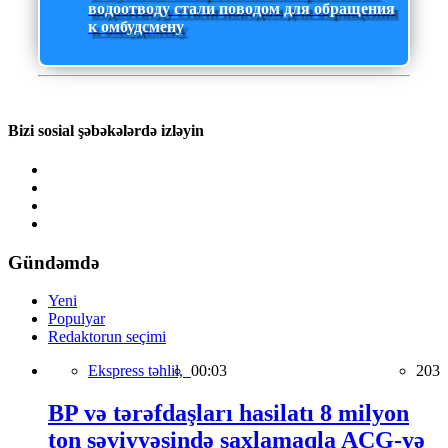
водоотводу стали поводом для обращения
к омбудсмену
Bizi sosial şəbəkələrdə izləyin
Gündəmdə
Yeni
Populyar
Redaktorun seçimi
Ekspress təhlil,
00:03
203
BP və tərəfdaşları hasilatı 8 milyon
ton səviyyəsində saxlamaqla AÇG-yə