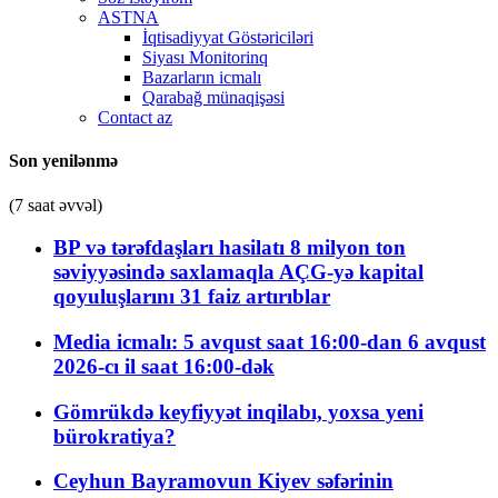
ASTNA
İqtisadiyyat Göstəriciləri
Siyası Monitorinq
Bazarların icmalı
Qarabağ münaqişəsi
Contact az
Son yenilənmə
(7 saat əvvəl)
BP və tərəfdaşları hasilatı 8 milyon ton
səviyyəsində saxlamaqla AÇG-yə kapital
qoyuluşlarını 31 faiz artırıblar
Media icmalı: 5 avqust saat 16:00-dan 6 avqust
2026-cı il saat 16:00-dək
Gömrükdə keyfiyyət inqilabı, yoxsa yeni
bürokratiya?
Ceyhun Bayramovun Kiyev səfərinin