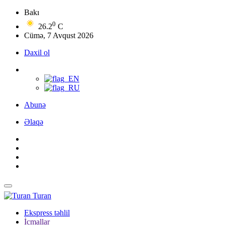
Bakı
0
26.2
C
Cümə, 7 Avqust 2026
Daxil ol
Abunə
Əlaqə
Turan
Ekspress təhlil
İcmallar