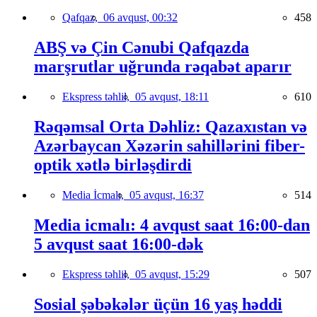
Qafqaz,
06 avqust, 00:32
458
ABŞ və Çin Cənubi Qafqazda
marşrutlar uğrunda rəqabət aparır
Ekspress təhlil,
05 avqust, 18:11
610
Rəqəmsal Orta Dəhliz: Qazaxıstan və
Azərbaycan Xəzərin sahillərini fiber-
optik xətlə birləşdirdi
Media İcmalı,
05 avqust, 16:37
514
Media icmalı: 4 avqust saat 16:00-dan
5 avqust saat 16:00-dək
Ekspress təhlil,
05 avqust, 15:29
507
Sosial şəbəkələr üçün 16 yaş həddi