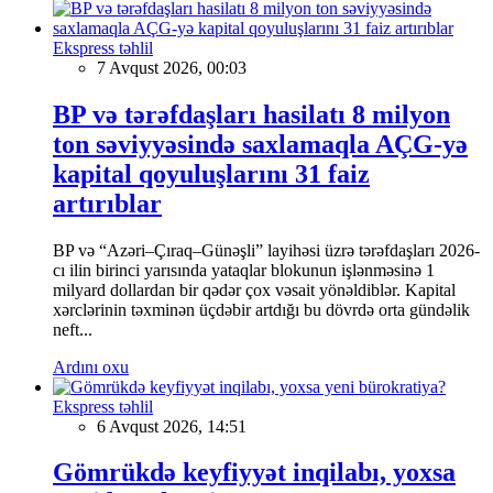
Ekspress təhlil
7 Avqust 2026, 00:03
BP və tərəfdaşları hasilatı 8 milyon
ton səviyyəsində saxlamaqla AÇG-yə
kapital qoyuluşlarını 31 faiz
artırıblar
BP və “Azəri–Çıraq–Günəşli” layihəsi üzrə tərəfdaşları 2026-
cı ilin birinci yarısında yataqlar blokunun işlənməsinə 1
milyard dollardan bir qədər çox vəsait yönəldiblər. Kapital
xərclərinin təxminən üçdəbir artdığı bu dövrdə orta gündəlik
neft...
Ardını oxu
Ekspress təhlil
6 Avqust 2026, 14:51
Gömrükdə keyfiyyət inqilabı, yoxsa