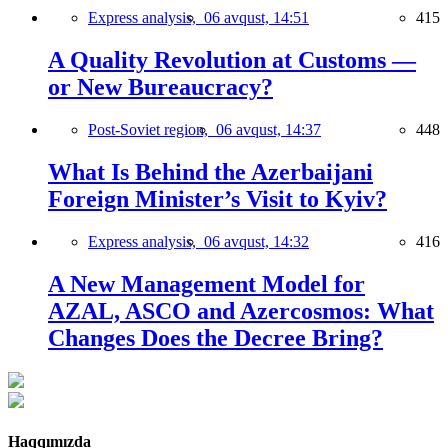
Express analysis,
06 avqust, 14:51
415
A Quality Revolution at Customs —
or New Bureaucracy?
Post-Soviet region,
06 avqust, 14:37
448
What Is Behind the Azerbaijani
Foreign Minister’s Visit to Kyiv?
Express analysis,
06 avqust, 14:32
416
A New Management Model for
AZAL, ASCO and Azercosmos: What
Changes Does the Decree Bring?
Haqqımızda