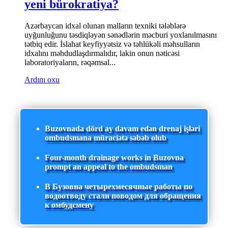
yeni bürokratiya?
Azərbaycan idxal olunan malların texniki tələblərə
uyğunluğunu təsdiqləyən sənədlərin məcburi yoxlanılmasını
tətbiq edir. İslahat keyfiyyətsiz və təhlükəli məhsulların
idxalını məhdudlaşdırmalıdır, lakin onun nəticəsi
laboratoriyaların, rəqəmsal...
Ardını oxu
Buzovnada dörd ay davam edən drenaj işləri
ombudsmana müraciətə səbəb olub
Four-month drainage works in Buzovna
prompt an appeal to the ombudsman
В Бузовна четырехмесячные работы по
водоотводу стали поводом для обращения
к омбудсмену