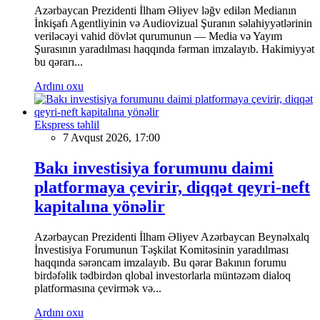
Azərbaycan Prezidenti İlham Əliyev ləğv edilən Medianın
İnkişafı Agentliyinin və Audiovizual Şuranın səlahiyyətlərinin
veriləcəyi vahid dövlət qurumunun — Media və Yayım
Şurasının yaradılması haqqında fərman imzalayıb. Hakimiyyət
bu qərarı...
Ardını oxu
Ekspress təhlil
7 Avqust 2026, 17:00
Bakı investisiya forumunu daimi
platformaya çevirir, diqqət qeyri-neft
kapitalına yönəlir
Azərbaycan Prezidenti İlham Əliyev Azərbaycan Beynəlxalq
İnvestisiya Forumunun Təşkilat Komitəsinin yaradılması
haqqında sərəncam imzalayıb. Bu qərar Bakının forumu
birdəfəlik tədbirdən qlobal investorlarla müntəzəm dialoq
platformasına çevirmək və...
Ardını oxu