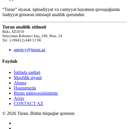
“Turan” siyasət, iqtisadiyyat və cəmiyyət həyatının qovuşuğunda
fəaliyyət göstərən müstəqil analitik qurumdur.
Turan analitik xidməti
Bakı, AZ1010
Süleyman Rəhimov küç.,186, Mən. 24
Tel.: (+99412) 440 11 96
agency@turan.az
Faydalı
İstifadə şərtləri
Məxfilik siyasti
Abunə
Haqqımızda
Bizim mütəxəssislərimiz
Arxiv
CONTACT AZ
© 2026 Turan. Bütün hüquqlar qorunur.