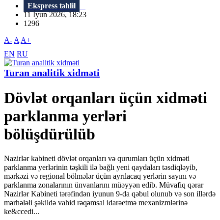
Ekspress təhlil
11 İyun 2026, 18:23
1296
A-
A
A+
EN
RU
Turan analitik xidməti
Dövlət orqanları üçün xidməti
parklanma yerləri
bölüşdürülüb
Nazirlər kabineti dövlət orqanları və qurumları üçün xidməti
parklanma yerlərinin təşkili ilə bağlı yeni qaydaları təsdiqləyib,
mərkəzi və regional bölmələr üçün ayrılacaq yerlərin sayını və
parklanma zonalarının ünvanlarını müəyyən edib. Müvafiq qərar
Nazirlər Kabineti tərəfindən iyunun 9-da qəbul olunub və son illərdə
mərhələli şəkildə vahid rəqəmsal idarəetmə mexanizmlərinə
ke&ccedi...