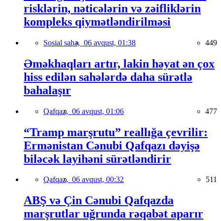
risklərin, nəticələrin və zəifliklərin
kompleks qiymətləndirilməsi
Sosial sahə,
06 avqust, 01:38
449
Əməkhaqları artır, lakin həyat ən çox
hiss edilən sahələrdə daha sürətlə
bahalaşır
Qafqaz,
06 avqust, 01:06
477
“Tramp marşrutu” reallığa çevrilir:
Ermənistan Cənubi Qafqazı dəyişə
biləcək layihəni sürətləndirir
Qafqaz,
06 avqust, 00:32
511
ABŞ və Çin Cənubi Qafqazda
marşrutlar uğrunda rəqabət aparır