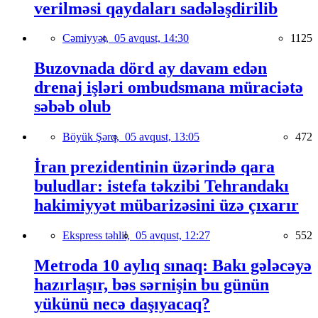
verilməsi qaydaları sadələşdirilib
Cəmiyyət,
05 avqust, 14:30
1125
Buzovnada dörd ay davam edən
drenaj işləri ombudsmana müraciətə
səbəb olub
Böyük Şərq,
05 avqust, 13:05
472
İran prezidentinin üzərində qara
buludlar: istefa təkzibi Tehrandakı
hakimiyyət mübarizəsini üzə çıxarır
Ekspress təhlil,
05 avqust, 12:27
552
Metroda 10 aylıq sınaq: Bakı gələcəyə
hazırlaşır, bəs sərnişin bu günün
yükünü necə daşıyacaq?