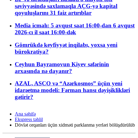
səviyyəsində saxlamaqla AÇG-yə kapital
qoyuluşlarını 31 faiz artırıblar
Media icmalı: 5 avqust saat 16:00-dan 6 avqust
2026-cı il saat 16:00-dək
Gömrükdə keyfiyyət inqilabı, yoxsa yeni
bürokratiya?
Ceyhun Bayramovun Kiyev səfərinin
arxasında nə dayanır?
AZAL, ASCO və “Azərkosmos” üçün yeni
idarəetmə modeli: Fərman hansı dəyişiklikləri
gətirir?
Ana səhifə
Ekspress təhlil
Dövlət orqanları üçün xidməti parklanma yerləri bölüşdürülüb