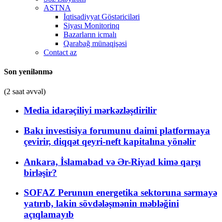
ASTNA
İqtisadiyyat Göstəriciləri
Siyası Monitorinq
Bazarların icmalı
Qarabağ münaqişəsi
Contact az
Son yenilənmə
(2 saat əvvəl)
Media idarəçiliyi mərkəzləşdirilir
Bakı investisiya forumunu daimi platformaya
çevirir, diqqət qeyri-neft kapitalına yönəlir
Ankara, İslamabad və Ər-Riyad kimə qarşı
birləşir?
SOFAZ Perunun energetika sektoruna sərmayə
yatırıb, lakin sövdələşmənin məbləğini
açıqlamayıb