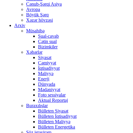
Cənub-Şərqi Asiya
Avropa
Böyük Şərq
Xəzər hövzəsi
Arxiv
Müsahibə
Sual-cavab
Çətin sual
Bizimkiler
Xəbərlər
Siyasət
Cəmiyyət
İqtisadiyyat
Maliyyə
Enerji
Dünyada
Mədəniyyət
Foto sessiyalar
Aktual Reportaj
Buraxılışlar
Bülleten Siyasət
Bülleten İqtisadiyyat
Bülleten Maliyyə
Bülleten Energetika
Söz istəyirəm