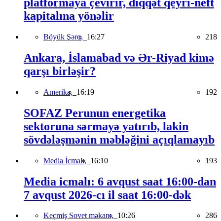
platformaya çevirir, diqqət qeyri-neft
kapitalına yönəlir
Böyük Şərq,
16:27
218
Ankara, İslamabad və Ər-Riyad kimə
qarşı birləşir?
Amerika,
16:19
192
SOFAZ Perunun energetika
sektoruna sərmayə yatırıb, lakin
sövdələşmənin məbləğini açıqlamayıb
Media İcmalı,
16:10
193
Media icmalı: 6 avqust saat 16:00-dan
7 avqust 2026-cı il saat 16:00-dək
Keçmiş Sovet məkanı,
10:26
286