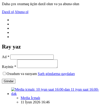
Daha çox oxumaq üçün daxil olun və ya abunə olun
Daxil ol
Abunə ol
Rəy yaz
Ad *
Rəyiniz *
Oxudum və razıyam
Şərh göndərmə qaydaları
Göndər
Media İcmalı
11 İyun 2026 16:46