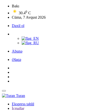
Bakı
0
30.4
C
Cümə, 7 Avqust 2026
Daxil ol
Abunə
Əlaqə
Turan
Ekspress təhlil
İcmallar