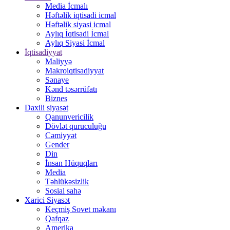
Media İcmalı
Həftəlik iqtisadi icmal
Həftəlik siyasi icmal
Aylıq İqtisadi İcmal
Aylıq Siyasi İcmal
İqtisadiyyat
Maliyyə
Makroiqtisadiyyat
Sənaye
Kənd təsərrüfatı
Biznes
Daxili siyasət
Qanunvericilik
Dövlət quruculuğu
Cəmiyyət
Gender
Din
İnsan Hüquqları
Media
Təhlükəsizlik
Sosial sahə
Xarici Siyasət
Keçmiş Sovet məkanı
Qafqaz
Amerika