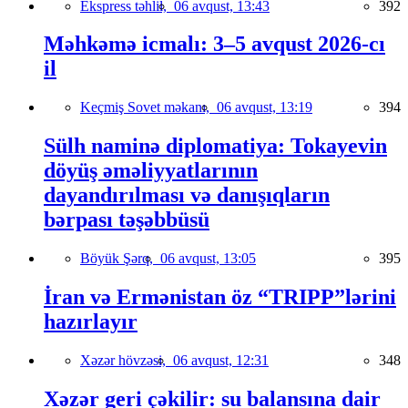
Ekspress təhlil,
06 avqust, 13:43
392
Məhkəmə icmalı: 3–5 avqust 2026-cı
il
Keçmiş Sovet məkanı,
06 avqust, 13:19
394
Sülh naminə diplomatiya: Tokayevin
döyüş əməliyyatlarının
dayandırılması və danışıqların
bərpası təşəbbüsü
Böyük Şərq,
06 avqust, 13:05
395
İran və Ermənistan öz “TRIPP”lərini
hazırlayır
Xəzər hövzəsi,
06 avqust, 12:31
348
Xəzər geri çəkilir: su balansına dair