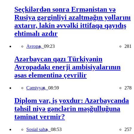
Seçkilərdən sonra Ermənistan və
Rusiya gərginliyi azaltmağın yollarını
axtarır, lakin əvvəlki ittifaqa qayıdış
ehtimalı azdır
Avropa,
09:23
281
Azərbaycan qazı Türkiyənin
Avropadakı enerji ambisiyalarının
əsas elementinə çevrilir
Cəmiyyət,
08:59
278
Diplom var, iş yoxdur: Azərbaycanda
təhsil niyə gənclərin məşğulluğuna
təminat vermir?
Sosial sahə,
08:53
257