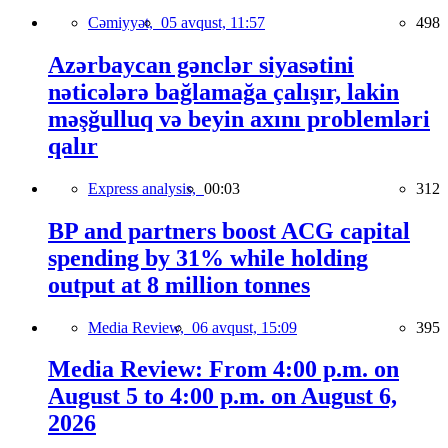
Cəmiyyət,
05 avqust, 11:57
498
Azərbaycan gənclər siyasətini
nəticələrə bağlamağa çalışır, lakin
məşğulluq və beyin axını problemləri
qalır
Express analysis,
00:03
312
BP and partners boost ACG capital
spending by 31% while holding
output at 8 million tonnes
Media Review,
06 avqust, 15:09
395
Media Review: From 4:00 p.m. on
August 5 to 4:00 p.m. on August 6,
2026