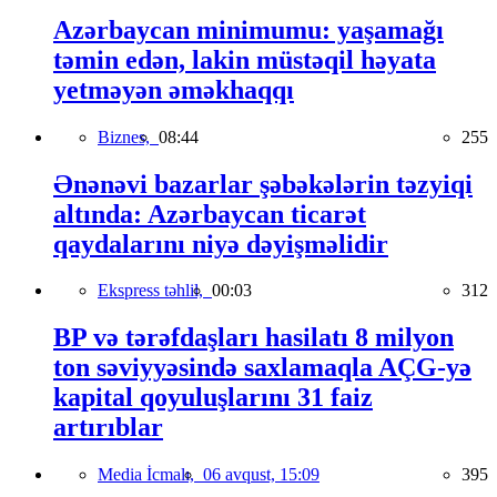
Azərbaycan minimumu: yaşamağı
təmin edən, lakin müstəqil həyata
yetməyən əməkhaqqı
Biznes,
08:44
255
Ənənəvi bazarlar şəbəkələrin təzyiqi
altında: Azərbaycan ticarət
qaydalarını niyə dəyişməlidir
Ekspress təhlil,
00:03
312
BP və tərəfdaşları hasilatı 8 milyon
ton səviyyəsində saxlamaqla AÇG-yə
kapital qoyuluşlarını 31 faiz
artırıblar
Media İcmalı,
06 avqust, 15:09
395