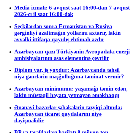
Media icmalı: 6 avqust saat 16:00-dan 7 avqust
2026-cı il saat 16:00-dək
Seçkilərdən sonra Ermənistan və Rusiya
gərginliyi azaltmağın yollarını axtarır, lakin
əvvəlki ittifaqa qayıdış ehtimalı azdır
Azərbaycan qazı Türkiyənin Avropadakı enerji
ambisiyalarının əsas elementinə çevrilir
Diplom var, iş yoxdur: Azərbaycanda təhsil
niyə gənclərin məşğulluğuna təminat vermir?
Azərbaycan minimumu: yaşamağı təmin edən,
lakin müstəqil həyata yetməyən əməkhaqqı
Ənənəvi bazarlar şəbəkələrin təzyiqi altında:
Azərbaycan ticarət qaydalarını niyə
dəyişməlidir
BP və tərəfdaşları hasilatı 8 milyon ton