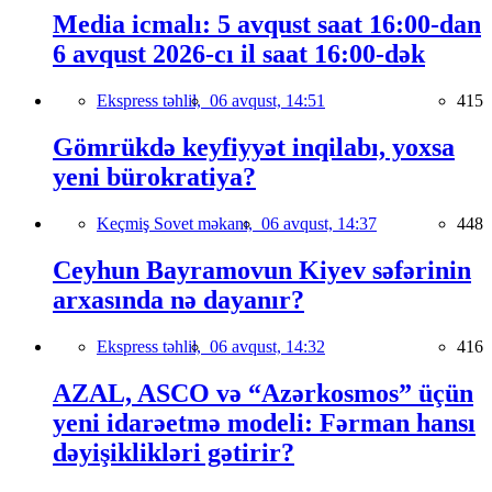
Media icmalı: 5 avqust saat 16:00-dan
6 avqust 2026-cı il saat 16:00-dək
Ekspress təhlil,
06 avqust, 14:51
415
Gömrükdə keyfiyyət inqilabı, yoxsa
yeni bürokratiya?
Keçmiş Sovet məkanı,
06 avqust, 14:37
448
Ceyhun Bayramovun Kiyev səfərinin
arxasında nə dayanır?
Ekspress təhlil,
06 avqust, 14:32
416
AZAL, ASCO və “Azərkosmos” üçün
yeni idarəetmə modeli: Fərman hansı
dəyişiklikləri gətirir?