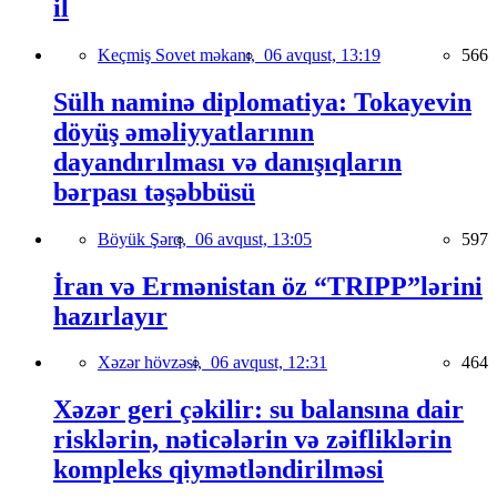
il
Keçmiş Sovet məkanı,
06 avqust, 13:19
566
Sülh naminə diplomatiya: Tokayevin
döyüş əməliyyatlarının
dayandırılması və danışıqların
bərpası təşəbbüsü
Böyük Şərq,
06 avqust, 13:05
597
İran və Ermənistan öz “TRIPP”lərini
hazırlayır
Xəzər hövzəsi,
06 avqust, 12:31
464
Xəzər geri çəkilir: su balansına dair
risklərin, nəticələrin və zəifliklərin
kompleks qiymətləndirilməsi