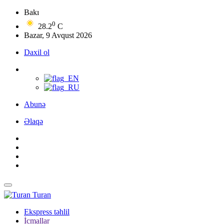
Bakı
0
28.2
C
Bazar, 9 Avqust 2026
Daxil ol
Abunə
Əlaqə
Turan
Ekspress təhlil
İcmallar