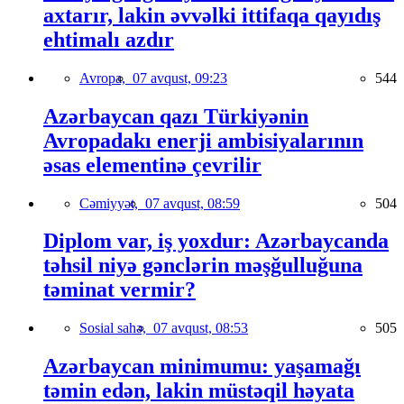
axtarır, lakin əvvəlki ittifaqa qayıdış
ehtimalı azdır
Avropa,
07 avqust, 09:23
544
Azərbaycan qazı Türkiyənin
Avropadakı enerji ambisiyalarının
əsas elementinə çevrilir
Cəmiyyət,
07 avqust, 08:59
504
Diplom var, iş yoxdur: Azərbaycanda
təhsil niyə gənclərin məşğulluğuna
təminat vermir?
Sosial sahə,
07 avqust, 08:53
505
Azərbaycan minimumu: yaşamağı
təmin edən, lakin müstəqil həyata