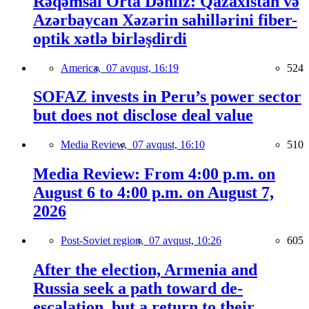
Rəqəmsal Orta Dəhliz: Qazaxıstan və
Azərbaycan Xəzərin sahillərini fiber-
optik xətlə birləşdirdi
America,
07 avqust, 16:19
524
SOFAZ invests in Peru’s power sector
but does not disclose deal value
Media Review,
07 avqust, 16:10
510
Media Review: From 4:00 p.m. on
August 6 to 4:00 p.m. on August 7,
2026
Post-Soviet region,
07 avqust, 10:26
605
After the election, Armenia and
Russia seek a path toward de-
escalation, but a return to their