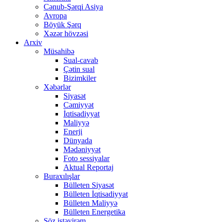
Cənub-Şərqi Asiya
Avropa
Böyük Şərq
Xəzər hövzəsi
Arxiv
Müsahibə
Sual-cavab
Çətin sual
Bizimkiler
Xəbərlər
Siyasət
Cəmiyyət
İqtisadiyyat
Maliyyə
Enerji
Dünyada
Mədəniyyət
Foto sessiyalar
Aktual Reportaj
Buraxılışlar
Bülleten Siyasət
Bülleten İqtisadiyyat
Bülleten Maliyyə
Bülleten Energetika
Söz istəyirəm