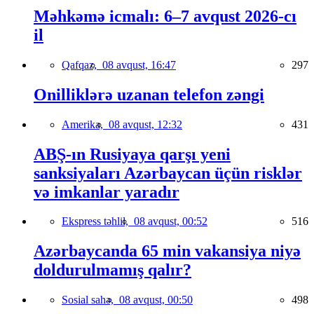
Məhkəmə icmalı: 6–7 avqust 2026-cı
il
Qafqaz,
08 avqust, 16:47
297
Onilliklərə uzanan telefon zəngi
Amerika,
08 avqust, 12:32
431
ABŞ-ın Rusiyaya qarşı yeni
sanksiyaları Azərbaycan üçün risklər
və imkanlar yaradır
Ekspress təhlil,
08 avqust, 00:52
516
Azərbaycanda 65 min vakansiya niyə
doldurulmamış qalır?
Sosial sahə,
08 avqust, 00:50
498