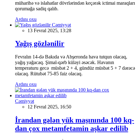
müharibə və islahatlar dövrlərindən keçərək ictimai maraqları
qorumağa sadiq qalıb.
Ardını oxu
Cəmiyyət
13 Fevral 2025, 13:28
Yağış gözlənilir
Fevralın 14-də Bakıda və Abşeronda hava tutqun olacaq,
yağış yağacaq. Şimal-qərb küləyi əsəcək. Havanın
temperaturu gecə müsbət 2 + 4, gündüz müsbət 5 + 7 dərəcə
olacaq. Rütubət 75-85 faiz olacaq.
Ardını oxu
Cəmiyyət
12 Fevral 2025, 16:50
İrandan gələn yük maşınında 100 kq-
dan çox metamfetamin aşkar edilib