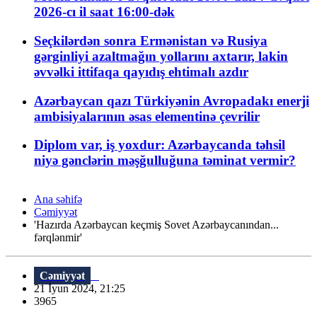
2026-cı il saat 16:00-dək
Seçkilərdən sonra Ermənistan və Rusiya
gərginliyi azaltmağın yollarını axtarır, lakin
əvvəlki ittifaqa qayıdış ehtimalı azdır
Azərbaycan qazı Türkiyənin Avropadakı enerji
ambisiyalarının əsas elementinə çevrilir
Diplom var, iş yoxdur: Azərbaycanda təhsil
niyə gənclərin məşğulluğuna təminat vermir?
Ana səhifə
Cəmiyyət
'Hazırda Azərbaycan keçmiş Sovet Azərbaycanından...
fərqlənmir'
Cəmiyyət
21 İyun 2024, 21:25
3965