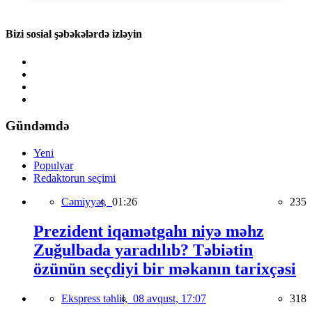
Bizi sosial şəbəkələrdə izləyin
Gündəmdə
Yeni
Populyar
Redaktorun seçimi
Cəmiyyət,
01:26
235
Prezident iqamətgahı niyə məhz
Zuğulbada yaradılıb? Təbiətin
özünün seçdiyi bir məkanın tarixçəsi
Ekspress təhlil,
08 avqust, 17:07
318