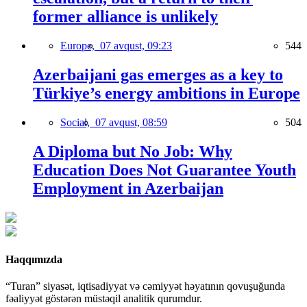
former alliance is unlikely
Europe,
07 avqust, 09:23
544
Azerbaijani gas emerges as a key to
Türkiye’s energy ambitions in Europe
Social,
07 avqust, 08:59
504
A Diploma but No Job: Why
Education Does Not Guarantee Youth
Employment in Azerbaijan
Haqqımızda
“Turan” siyasət, iqtisadiyyat və cəmiyyət həyatının qovuşuğunda
fəaliyyət göstərən müstəqil analitik qurumdur.