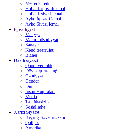
Media İcmalı
Həftəlik iqtisadi icmal
Həftəlik siyasi icmal
Aylıq İqtisadi İcmal
Aylıq Siyasi İcmal
İqtisadiyyat
Maliyyə
Makroiqtisadiyyat
Sənaye
Kənd təsərrüfatı
Biznes
Daxili siyasət
Qanunvericilik
Dövlət quruculuğu
Cəmiyyət
Gender
Din
İnsan Hüquqları
Media
Təhlükəsizlik
Sosial sahə
Xarici Siyasət
Keçmiş Sovet məkanı
Qafqaz
Amerika