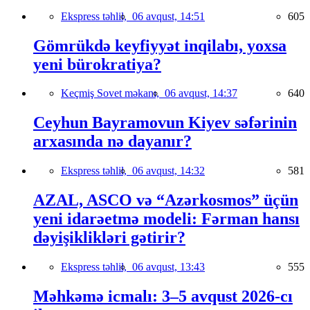
Ekspress təhlil,
06 avqust, 14:51
605
Gömrükdə keyfiyyət inqilabı, yoxsa
yeni bürokratiya?
Keçmiş Sovet məkanı,
06 avqust, 14:37
640
Ceyhun Bayramovun Kiyev səfərinin
arxasında nə dayanır?
Ekspress təhlil,
06 avqust, 14:32
581
AZAL, ASCO və “Azərkosmos” üçün
yeni idarəetmə modeli: Fərman hansı
dəyişiklikləri gətirir?
Ekspress təhlil,
06 avqust, 13:43
555
Məhkəmə icmalı: 3–5 avqust 2026-cı