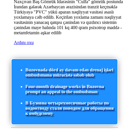
Naxçıvan Baş Gömrük İdarəsinin "Culfa" gömrük postunda
İrandan gələrək Azərbaycan ərazisindən tranzit keçməklə
Türkiyəyə "PVC" yükü aparan nəqliyyat vasitəsi əsaslı
yoxlamaya cəlb edilib. Keçirilən yoxlama zamanı nəqliyyat
vasitəsinin yanacaq qatqısı çənindən və qızdırıcı sistemin
çənindən maye halında 101 kq 400 qram psixotrop maddə -
metamfetamin aşkar edilib
Ardını oxu
Buzovnada dörd ay davam edən drenaj işləri
ombudsmana müraciətə səbəb olub
Four-month drainage works in Buzovna
prompt an appeal to the ombudsman
В Бузовна четырехмесячные работы по
водоотводу стали поводом для обращения
к омбудсмену