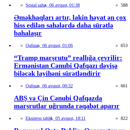
Sosial sahə,
06 avqust, 01:38
588
Əməkhaqları artır, lakin həyat ən çox
hiss edilən sahələrdə daha sürətlə
bahalaşır
Qafqaz,
06 avqust, 01:06
653
“Tramp marşrutu” reallığa çevrilir:
Ermənistan Cənubi Qafqazı dəyişə
biləcək layihəni sürətləndirir
Qafqaz,
06 avqust, 00:32
661
ABŞ və Çin Cənubi Qafqazda
marşrutlar uğrunda rəqabət aparır
Ekspress təhlil,
05 avqust, 18:11
822