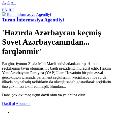
A-
A
A+
EN
RU
Turan İnformasiya Agentliyi
'Hazırda Azərbaycan keçmiş
Sovet Azərbaycanından...
fərqlənmir'
Bu gün, iyunun 21-də Milli Məclis növbədənkənar parlament
seçkilərinin təyin olunması ilə bağlı prezidentə müraciət edib. Hakim
Yeni Azərbaycan Partiyası (YAP) İdarə Heyətinin bir gün əvvəl
gerçəkləşən iclasında parlament seçkilərinin keçiriləcəyi noyabrda
ölkədə beynəlxalq tədbirlərin də olacağı səbəb göstərilərək seçkilərin
önə çəkilməsi təklif edilmişdi. Bundan...
Daha çox oxumaq üçün daxil olun və ya abunə olun
Daxil ol
Abunə ol