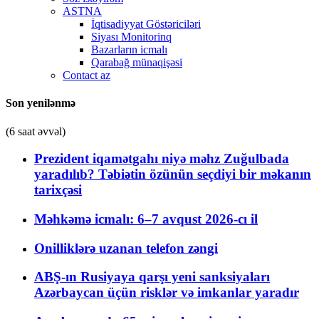
ASTNA
İqtisadiyyat Göstəriciləri
Siyası Monitorinq
Bazarların icmalı
Qarabağ münaqişəsi
Contact az
Son yenilənmə
(6 saat əvvəl)
Prezident iqamətgahı niyə məhz Zuğulbada
yaradılıb? Təbiətin özünün seçdiyi bir məkanın
tarixçəsi
Məhkəmə icmalı: 6–7 avqust 2026-cı il
Onilliklərə uzanan telefon zəngi
ABŞ-ın Rusiyaya qarşı yeni sanksiyaları
Azərbaycan üçün risklər və imkanlar yaradır