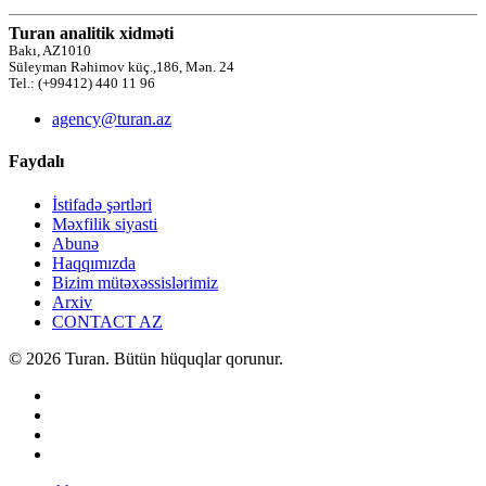
Turan analitik xidməti
Bakı, AZ1010
Süleyman Rəhimov küç.,186, Mən. 24
Tel.: (+99412) 440 11 96
agency@turan.az
Faydalı
İstifadə şərtləri
Məxfilik siyasti
Abunə
Haqqımızda
Bizim mütəxəssislərimiz
Arxiv
CONTACT AZ
© 2026 Turan. Bütün hüquqlar qorunur.