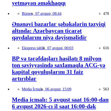
yetməyən əməkhaqqı
Biznes,
07 avqust, 08:44
478
Ənənəvi bazarlar şəbəkələrin təzyiqi
altında: Azərbaycan ticarət
qaydalarını niyə dəyişməlidir
Ekspress təhlil,
07 avqust, 00:03
616
BP və tərəfdaşları hasilatı 8 milyon
ton səviyyəsində saxlamaqla AÇG-yə
kapital qoyuluşlarını 31 faiz
artırıblar
Media İcmalı,
06 avqust, 15:09
563
Media icmalı: 5 avqust saat 16:00-dan
6 avqust 2026-cı il saat 16:00-dək