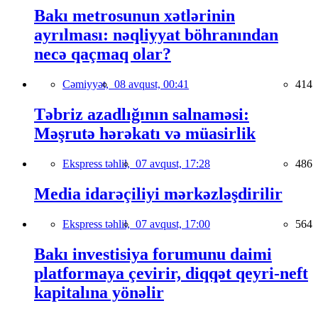
Bakı metrosunun xətlərinin
ayrılması: nəqliyyat böhranından
necə qaçmaq olar?
Cəmiyyət,
08 avqust, 00:41
414
Təbriz azadlığının salnaməsi:
Məşrutə hərəkatı və müasirlik
Ekspress təhlil,
07 avqust, 17:28
486
Media idarəçiliyi mərkəzləşdirilir
Ekspress təhlil,
07 avqust, 17:00
564
Bakı investisiya forumunu daimi
platformaya çevirir, diqqət qeyri-neft
kapitalına yönəlir