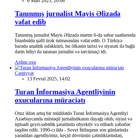
6 Mart 2025, 20:06
Tanınmış jurnalist Mayis Əlizadə
vəfat edib
Tanınmış jurnalist Mayis Əlizadə martın 6-da səhər saatlarında
İstanbulda qəfil ürək tutmasından vəfat edib. O Türkiyə
barədə analitik təfəkkürü, bu ölkənin tarixi və siyasəti ilə bağlı
dərin biliyi ilə tanınan jurnalist və tərcüməçi idi.
Ardını oxu
Cəmiyyət
13 Fevral 2025, 14:02
Turan İnformasiya Agentliyinin
oxucularına müraciətı
Otuz ildən artıq bir müddətdə Turan İnformasiya Agentliyi
Azərbaycanda müstəqil jurnalistikanın dayağı olub, siyasi və
iqtisadi qeyri-sabitlik şəraitində obyektiv və etibarlı xəbərlər
təqdim edib. 1990-cı ildə - Sovet İttifaqının son günlərində
yaradılan agentliyimiz, keçid dövrünün çətinliklərindən,