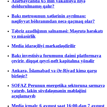
Azərbaycanda 65 min vakansiya niyə
doldurulmamış qalır?
Bakı metrosunun xətlərinin ayrılması:
nəqliyyat böhranından necə qaçmaq olar?
Təbriz azadlığının salnaməsi: Məşrutə hərəkatı
və müasirlik
Media idarəçiliyi mərkəzləşdirilir
Bakı investisiya forumunu daimi platformaya
çevirir, diqqət qeyri-neft kapitalına yönəlir
Ankara, İslamabad və Ər-Riyad kimə qarşı
birləşir?
SOFAZ Perunun energetika sektoruna sərmayə
yatırıb, lakin sövdələşmənin məbləğini
açıqlamayıb
Media icmalı: 6 avqust saat 16:00-dan 7 avqust