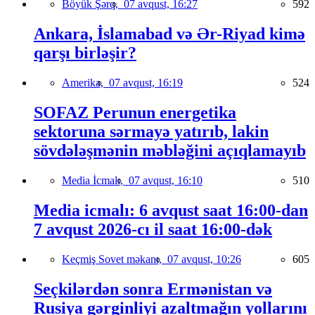
Böyük Şərq,
07 avqust, 16:27
592
Ankara, İslamabad və Ər-Riyad kimə
qarşı birləşir?
Amerika,
07 avqust, 16:19
524
SOFAZ Perunun energetika
sektoruna sərmayə yatırıb, lakin
sövdələşmənin məbləğini açıqlamayıb
Media İcmalı,
07 avqust, 16:10
510
Media icmalı: 6 avqust saat 16:00-dan
7 avqust 2026-cı il saat 16:00-dək
Keçmiş Sovet məkanı,
07 avqust, 10:26
605
Seçkilərdən sonra Ermənistan və
Rusiya gərginliyi azaltmağın yollarını