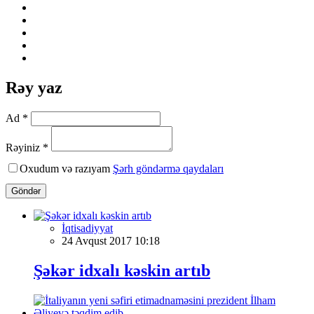
Rəy yaz
Ad *
Rəyiniz *
Oxudum və razıyam
Şərh göndərmə qaydaları
Göndər
İqtisadiyyat
24 Avqust 2017 10:18
Şəkər idxalı kəskin artıb