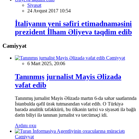
Siyasət
24 Avqust 2017 10:54
İtaliyanın yeni səfiri etimadnaməsini
prezident İlham Əliyevə təqdim edib
Cəmiyyət
Cəmiyyət
6 Mart 2025, 20:06
Tanınmış jurnalist Mayis Əlizadə
vəfat edib
Tanınmış jurnalist Mayis Əlizadə martın 6-da səhər saatlarında
İstanbulda qəfil ürək tutmasından vəfat edib. O Türkiyə
barədə analitik təfəkkürü, bu ölkənin tarixi və siyasəti ilə bağlı
dərin biliyi ilə tanınan jurnalist və tərcüməçi idi.
Ardını oxu
Cəmiyyət