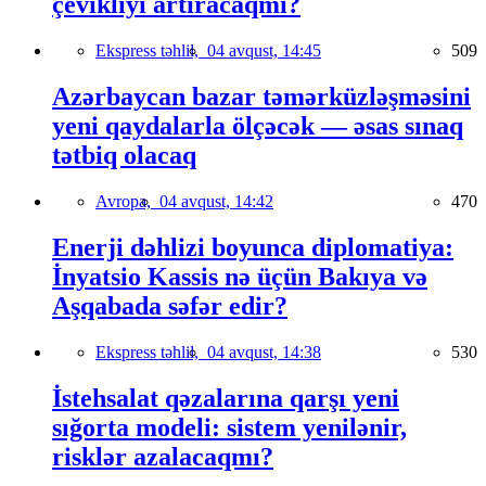
çevikliyi artıracaqmı?
Ekspress təhlil,
04 avqust, 14:45
509
Azərbaycan bazar təmərküzləşməsini
yeni qaydalarla ölçəcək — əsas sınaq
tətbiq olacaq
Avropa,
04 avqust, 14:42
470
Enerji dəhlizi boyunca diplomatiya:
İnyatsio Kassis nə üçün Bakıya və
Aşqabada səfər edir?
Ekspress təhlil,
04 avqust, 14:38
530
İstehsalat qəzalarına qarşı yeni
sığorta modeli: sistem yenilənir,
risklər azalacaqmı?