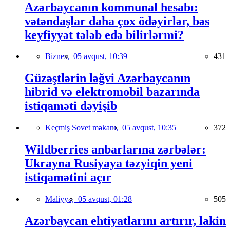
Azərbaycanın kommunal hesabı:
vətəndaşlar daha çox ödəyirlər, bəs
keyfiyyət tələb edə bilirlərmi?
Biznes,
05 avqust, 10:39
431
Güzəştlərin ləğvi Azərbaycanın
hibrid və elektromobil bazarında
istiqaməti dəyişib
Keçmiş Sovet məkanı,
05 avqust, 10:35
372
Wildberries anbarlarına zərbələr:
Ukrayna Rusiyaya təzyiqin yeni
istiqamətini açır
Maliyyə,
05 avqust, 01:28
505
Azərbaycan ehtiyatlarını artırır, lakin