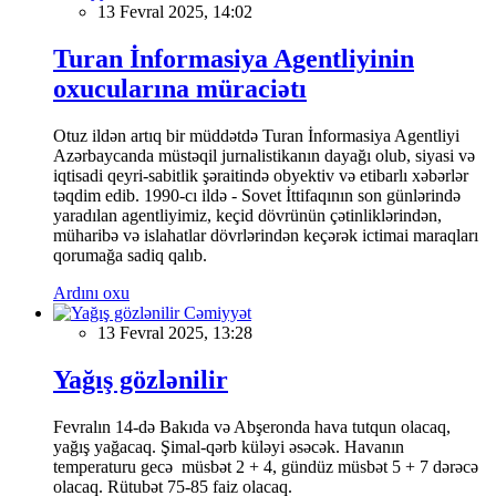
13 Fevral 2025, 14:02
Turan İnformasiya Agentliyinin
oxucularına müraciətı
Otuz ildən artıq bir müddətdə Turan İnformasiya Agentliyi
Azərbaycanda müstəqil jurnalistikanın dayağı olub, siyasi və
iqtisadi qeyri-sabitlik şəraitində obyektiv və etibarlı xəbərlər
təqdim edib. 1990-cı ildə - Sovet İttifaqının son günlərində
yaradılan agentliyimiz, keçid dövrünün çətinliklərindən,
müharibə və islahatlar dövrlərindən keçərək ictimai maraqları
qorumağa sadiq qalıb.
Ardını oxu
Cəmiyyət
13 Fevral 2025, 13:28
Yağış gözlənilir
Fevralın 14-də Bakıda və Abşeronda hava tutqun olacaq,
yağış yağacaq. Şimal-qərb küləyi əsəcək. Havanın
temperaturu gecə müsbət 2 + 4, gündüz müsbət 5 + 7 dərəcə
olacaq. Rütubət 75-85 faiz olacaq.