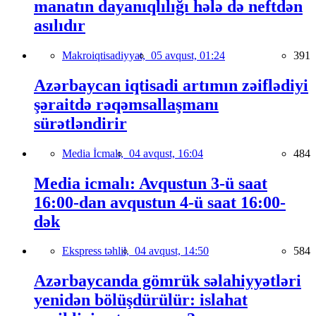
manatın dayanıqlılığı hələ də neftdən
asılıdır
Makroiqtisadiyyat,
05 avqust, 01:24
391
Azərbaycan iqtisadi artımın zəiflədiyi
şəraitdə rəqəmsallaşmanı
sürətləndirir
Media İcmalı,
04 avqust, 16:04
484
Media icmalı: Avqustun 3-ü saat
16:00-dan avqustun 4-ü saat 16:00-
dək
Ekspress təhlil,
04 avqust, 14:50
584
Azərbaycanda gömrük səlahiyyətləri
yenidən bölüşdürülür: islahat