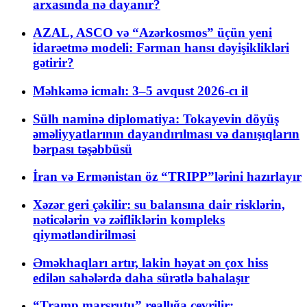
arxasında nə dayanır?
AZAL, ASCO və “Azərkosmos” üçün yeni
idarəetmə modeli: Fərman hansı dəyişiklikləri
gətirir?
Məhkəmə icmalı: 3–5 avqust 2026-cı il
Sülh naminə diplomatiya: Tokayevin döyüş
əməliyyatlarının dayandırılması və danışıqların
bərpası təşəbbüsü
İran və Ermənistan öz “TRIPP”lərini hazırlayır
Xəzər geri çəkilir: su balansına dair risklərin,
nəticələrin və zəifliklərin kompleks
qiymətləndirilməsi
Əməkhaqları artır, lakin həyat ən çox hiss
edilən sahələrdə daha sürətlə bahalaşır
“Tramp marşrutu” reallığa çevrilir: