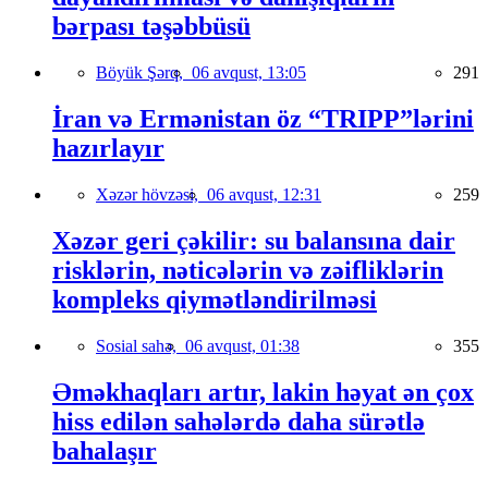
bərpası təşəbbüsü
Böyük Şərq,
06 avqust, 13:05
291
İran və Ermənistan öz “TRIPP”lərini
hazırlayır
Xəzər hövzəsi,
06 avqust, 12:31
259
Xəzər geri çəkilir: su balansına dair
risklərin, nəticələrin və zəifliklərin
kompleks qiymətləndirilməsi
Sosial sahə,
06 avqust, 01:38
355
Əməkhaqları artır, lakin həyat ən çox
hiss edilən sahələrdə daha sürətlə
bahalaşır