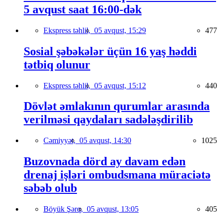
5 avqust saat 16:00-dək
Ekspress təhlil,
05 avqust, 15:29
477
Sosial şəbəkələr üçün 16 yaş həddi
tətbiq olunur
Ekspress təhlil,
05 avqust, 15:12
440
Dövlət əmlakının qurumlar arasında
verilməsi qaydaları sadələşdirilib
Cəmiyyət,
05 avqust, 14:30
1025
Buzovnada dörd ay davam edən
drenaj işləri ombudsmana müraciətə
səbəb olub
Böyük Şərq,
05 avqust, 13:05
405