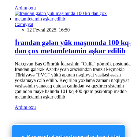
Ardını oxu
Cəmiyyət
12 Fevral 2025, 16:50
İrandan gələn yük maşınında 100 kq-
dan çox metamfetamin aşkar edilib
Naxçıvan Baş Gömrük İdarəsinin "Culfa" gömrük postunda
İrandan gələrək Azərbaycan ərazisindən tranzit keçməklə
Türkiyəyə "PVC" yükü aparan nəqliyyat vasitəsi əsaslı
yoxlamaya cəlb edilib. Keçirilən yoxlama zamanı nəqliyyat
vasitəsinin yanacaq qatqısı çənindən və qızdırıcı sistemin
çənindən maye halında 101 kq 400 qram psixotrop maddə -
metamfetamin aşkar edilib
Ardını oxu
Buzovnada dörd ay davam edən drenaj işləri