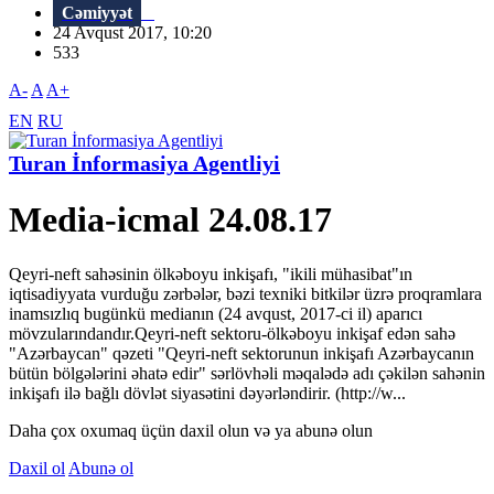
Cəmiyyət
24 Avqust 2017, 10:20
533
A-
A
A+
EN
RU
Turan İnformasiya Agentliyi
Media-icmal 24.08.17
Qeyri-neft sahəsinin ölkəboyu inkişafı, "ikili mühasibat"ın
iqtisadiyyata vurduğu zərbələr, bəzi texniki bitkilər üzrə proqramlara
inamsızlıq bugünkü medianın (24 avqust, 2017-ci il) aparıcı
mövzularındandır.Qeyri-neft sektoru-ölkəboyu inkişaf edən sahə
"Azərbaycan" qəzeti "Qeyri-neft sektorunun inkişafı Azərbaycanın
bütün bölgələrini əhatə edir" sərlövhəli məqalədə adı çəkilən sahənin
inkişafı ilə bağlı dövlət siyasətini dəyərləndirir. (http://w...
Daha çox oxumaq üçün daxil olun və ya abunə olun
Daxil ol
Abunə ol