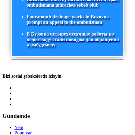
ombudsmana müraciətə səbəb olub
Four-month drainage works in Buzovna
prompt an appeal to the ombudsman
В Бузовна четырехмесячные работы по
водоотводу стали поводом для обращения
к омбудсмену
Bizi sosial şəbəkələrdə izləyin
Gündəmdə
Yeni
Populyar