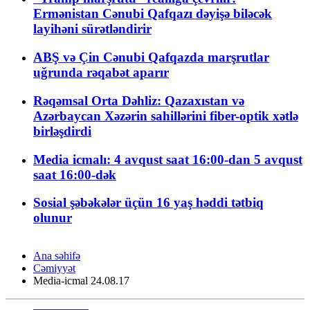
Ermənistan Cənubi Qafqazı dəyişə biləcək
layihəni sürətləndirir
ABŞ və Çin Cənubi Qafqazda marşrutlar
uğrunda rəqabət aparır
Rəqəmsal Orta Dəhliz: Qazaxıstan və
Azərbaycan Xəzərin sahillərini fiber-optik xətlə
birləşdirdi
Media icmalı: 4 avqust saat 16:00-dan 5 avqust
saat 16:00-dək
Sosial şəbəkələr üçün 16 yaş həddi tətbiq
olunur
Ana səhifə
Cəmiyyət
Media-icmal 24.08.17