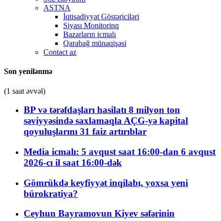
ASTNA
İqtisadiyyat Göstəriciləri
Siyası Monitorinq
Bazarların icmalı
Qarabağ münaqişəsi
Contact az
Son yenilənmə
(1 saat əvvəl)
BP və tərəfdaşları hasilatı 8 milyon ton
səviyyəsində saxlamaqla AÇG-yə kapital
qoyuluşlarını 31 faiz artırıblar
Media icmalı: 5 avqust saat 16:00-dan 6 avqust
2026-cı il saat 16:00-dək
Gömrükdə keyfiyyət inqilabı, yoxsa yeni
bürokratiya?
Ceyhun Bayramovun Kiyev səfərinin