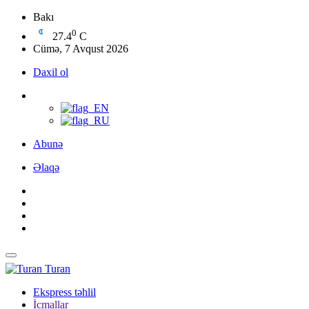
Bakı
0
27.4
C
Cümə, 7 Avqust 2026
Daxil ol
Abunə
Əlaqə
Turan
Ekspress təhlil
İcmallar