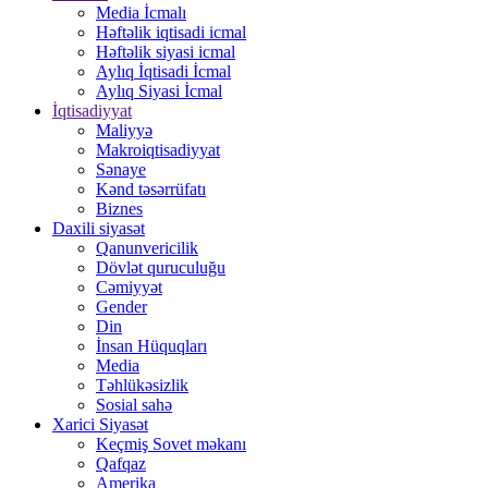
Media İcmalı
Həftəlik iqtisadi icmal
Həftəlik siyasi icmal
Aylıq İqtisadi İcmal
Aylıq Siyasi İcmal
İqtisadiyyat
Maliyyə
Makroiqtisadiyyat
Sənaye
Kənd təsərrüfatı
Biznes
Daxili siyasət
Qanunvericilik
Dövlət quruculuğu
Cəmiyyət
Gender
Din
İnsan Hüquqları
Media
Təhlükəsizlik
Sosial sahə
Xarici Siyasət
Keçmiş Sovet məkanı
Qafqaz
Amerika