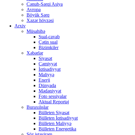
Cənub-Şərqi Asiya
Avropa
Böyük Şərq
Xəzər hövzəsi
Arxiv
Müsahibə
Sual-cavab
Çətin sual
Bizimkiler
Xəbərlər
Siyasət
Cəmiyyət
İqtisadiyyat
Maliyyə
Enerji
Dünyada
Mədəniyyət
Foto sessiyalar
Aktual Reportaj
Buraxılışlar
Bülleten Siyasət
Bülleten İqtisadiyyat
Bülleten Maliyyə
Bülleten Energetika
Söz istəyirəm