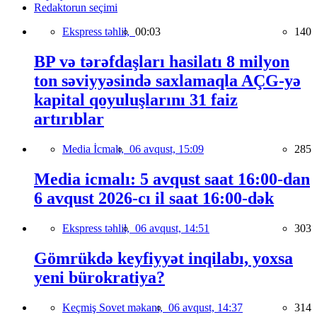
Redaktorun seçimi
Ekspress təhlil,
00:03
140
BP və tərəfdaşları hasilatı 8 milyon
ton səviyyəsində saxlamaqla AÇG-yə
kapital qoyuluşlarını 31 faiz
artırıblar
Media İcmalı,
06 avqust, 15:09
285
Media icmalı: 5 avqust saat 16:00-dan
6 avqust 2026-cı il saat 16:00-dək
Ekspress təhlil,
06 avqust, 14:51
303
Gömrükdə keyfiyyət inqilabı, yoxsa
yeni bürokratiya?
Keçmiş Sovet məkanı,
06 avqust, 14:37
314