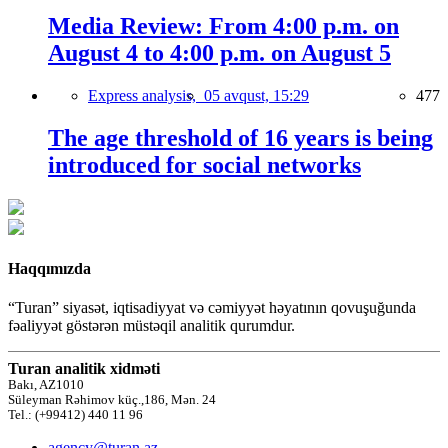
Media Review: From 4:00 p.m. on
August 4 to 4:00 p.m. on August 5
Express analysis,
05 avqust, 15:29
477
The age threshold of 16 years is being
introduced for social networks
Haqqımızda
“Turan” siyasət, iqtisadiyyat və cəmiyyət həyatının qovuşuğunda
fəaliyyət göstərən müstəqil analitik qurumdur.
Turan analitik xidməti
Bakı, AZ1010
Süleyman Rəhimov küç.,186, Mən. 24
Tel.: (+99412) 440 11 96
agency@turan.az