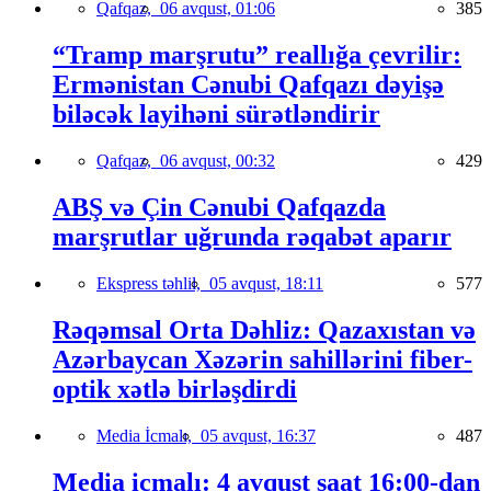
Qafqaz,
06 avqust, 01:06
385
“Tramp marşrutu” reallığa çevrilir:
Ermənistan Cənubi Qafqazı dəyişə
biləcək layihəni sürətləndirir
Qafqaz,
06 avqust, 00:32
429
ABŞ və Çin Cənubi Qafqazda
marşrutlar uğrunda rəqabət aparır
Ekspress təhlil,
05 avqust, 18:11
577
Rəqəmsal Orta Dəhliz: Qazaxıstan və
Azərbaycan Xəzərin sahillərini fiber-
optik xətlə birləşdirdi
Media İcmalı,
05 avqust, 16:37
487
Media icmalı: 4 avqust saat 16:00-dan