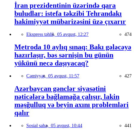
İran prezidentinin üzərində qara
buludlar: istefa təkzibi Tehrandakı
hakimiyyət mübarizəsini üzə çıxarır
Ekspress təhlil,
05 avqust, 12:27
474
Metroda 10 aylıq sınaq: Bakı gələcəyə
hazırlaşır, bəs sərnişin bu günün
yükünü necə daşıyacaq?
Cəmiyyət,
05 avqust, 11:57
427
Azərbaycan gənclər siyasətini
nəticələrə bağlamağa çalışır, lakin
məşğulluq və beyin axını problemləri
qalır
Sosial sahə,
05 avqust, 10:44
441