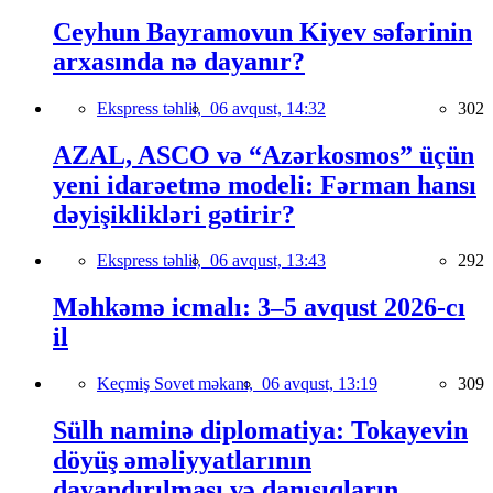
Ceyhun Bayramovun Kiyev səfərinin
arxasında nə dayanır?
Ekspress təhlil,
06 avqust, 14:32
302
AZAL, ASCO və “Azərkosmos” üçün
yeni idarəetmə modeli: Fərman hansı
dəyişiklikləri gətirir?
Ekspress təhlil,
06 avqust, 13:43
292
Məhkəmə icmalı: 3–5 avqust 2026-cı
il
Keçmiş Sovet məkanı,
06 avqust, 13:19
309
Sülh naminə diplomatiya: Tokayevin
döyüş əməliyyatlarının
dayandırılması və danışıqların