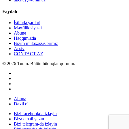
Faydalı
İstifadə şərtləri
Məxfilik siyasti
Abunə
Haqqımızda
Bizim mütəxəssislərimiz
Arxiv
CONTACT AZ
© 2026 Turan. Bütün hüquqlar qorunur.
Abunə
Daxil ol
Bizi facebookda izləyin
Bizə email yazın
Bizi teleqram-da izləyin