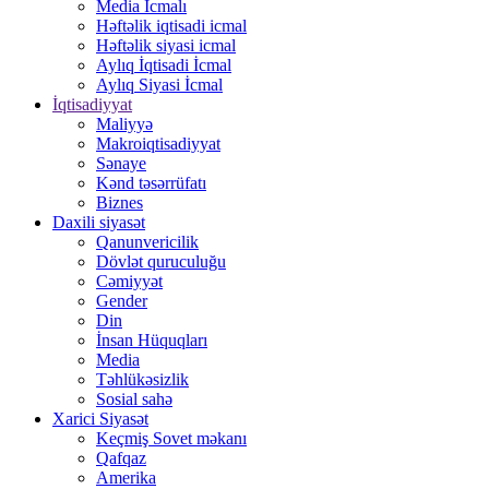
Media İcmalı
Həftəlik iqtisadi icmal
Həftəlik siyasi icmal
Aylıq İqtisadi İcmal
Aylıq Siyasi İcmal
İqtisadiyyat
Maliyyə
Makroiqtisadiyyat
Sənaye
Kənd təsərrüfatı
Biznes
Daxili siyasət
Qanunvericilik
Dövlət quruculuğu
Cəmiyyət
Gender
Din
İnsan Hüquqları
Media
Təhlükəsizlik
Sosial sahə
Xarici Siyasət
Keçmiş Sovet məkanı
Qafqaz
Amerika