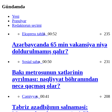
Gündəmdə
Yeni
Populyar
Redaktorun seçimi
Ekspress təhlil,
00:52
235
Azərbaycanda 65 min vakansiya niyə
doldurulmamış qalır?
Sosial sahə,
00:50
231
Bakı metrosunun xətlərinin
ayrılması: nəqliyyat böhranından
necə qaçmaq olar?
Cəmiyyət,
00:41
208
Təbriz azadlığının salnaməsi: