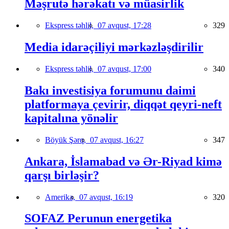
Məşrutə hərəkatı və müasirlik
Ekspress təhlil,
07 avqust, 17:28
329
Media idarəçiliyi mərkəzləşdirilir
Ekspress təhlil,
07 avqust, 17:00
340
Bakı investisiya forumunu daimi
platformaya çevirir, diqqət qeyri-neft
kapitalına yönəlir
Böyük Şərq,
07 avqust, 16:27
347
Ankara, İslamabad və Ər-Riyad kimə
qarşı birləşir?
Amerika,
07 avqust, 16:19
320
SOFAZ Perunun energetika