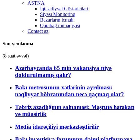
ASTNA
İqtisadiyyat Göstəriciləri
Siyası Monitorinq
Bazarların icmalı
Qarabağ münaqişəsi
Contact az
Son yenilənmə
(8 saat əvvəl)
Azərbaycanda 65 min vakansiya niyə
doldurulmamış qalır?
Bakı metrosunun xətlərinin ayrılması:
nəqliyyat böhranından necə qaçmaq olar?
Təbriz azadlığının salnaməsi: Məşrutə hərəkatı
və müasirlik
Media idarəçiliyi mərkəzləşdirilir
Bakı investisiya forumunu daimi platformaya