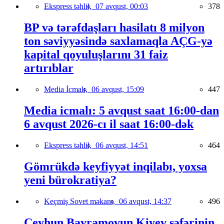
Ekspress təhlil,
07 avqust, 00:03
378
BP və tərəfdaşları hasilatı 8 milyon
ton səviyyəsində saxlamaqla AÇG-yə
kapital qoyuluşlarını 31 faiz
artırıblar
Media İcmalı,
06 avqust, 15:09
447
Media icmalı: 5 avqust saat 16:00-dan
6 avqust 2026-cı il saat 16:00-dək
Ekspress təhlil,
06 avqust, 14:51
464
Gömrükdə keyfiyyət inqilabı, yoxsa
yeni bürokratiya?
Keçmiş Sovet məkanı,
06 avqust, 14:37
496
Ceyhun Bayramovun Kiyev səfərinin