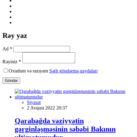
Rəy yaz
Ad *
Rəyiniz *
Oxudum və razıyam
Şərh göndərmə qaydaları
Göndər
Siyasət
2 Avqust 2022 20:37
Qarabağda vəziyyətin
gərginləşməsinin səbəbi Bakının