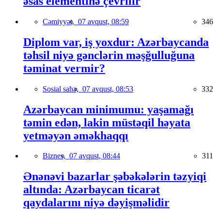
əsas elementinə çevrilir
Cəmiyyət,
07 avqust, 08:59
346
Diplom var, iş yoxdur: Azərbaycanda
təhsil niyə gənclərin məşğulluğuna
təminat vermir?
Sosial sahə,
07 avqust, 08:53
332
Azərbaycan minimumu: yaşamağı
təmin edən, lakin müstəqil həyata
yetməyən əməkhaqqı
Biznes,
07 avqust, 08:44
311
Ənənəvi bazarlar şəbəkələrin təzyiqi
altında: Azərbaycan ticarət
qaydalarını niyə dəyişməlidir