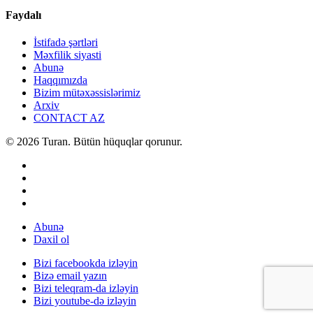
Faydalı
İstifadə şərtləri
Məxfilik siyasti
Abunə
Haqqımızda
Bizim mütəxəssislərimiz
Arxiv
CONTACT AZ
© 2026 Turan. Bütün hüquqlar qorunur.
Abunə
Daxil ol
Bizi facebookda izləyin
Bizə email yazın
Bizi teleqram-da izləyin
Bizi youtube-də izləyin