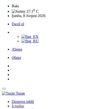
Bakı
0
27.1
C
Şənbə, 8 Avqust 2026
Daxil ol
Abunə
Əlaqə
Turan
Ekspress təhlil
İcmallar