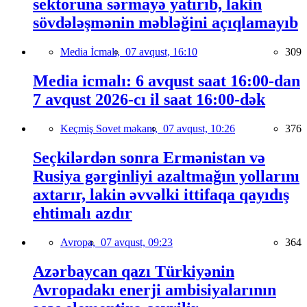
sektoruna sərmayə yatırıb, lakin
sövdələşmənin məbləğini açıqlamayıb
Media İcmalı,
07 avqust, 16:10
309
Media icmalı: 6 avqust saat 16:00-dan
7 avqust 2026-cı il saat 16:00-dək
Keçmiş Sovet məkanı,
07 avqust, 10:26
376
Seçkilərdən sonra Ermənistan və
Rusiya gərginliyi azaltmağın yollarını
axtarır, lakin əvvəlki ittifaqa qayıdış
ehtimalı azdır
Avropa,
07 avqust, 09:23
364
Azərbaycan qazı Türkiyənin
Avropadakı enerji ambisiyalarının