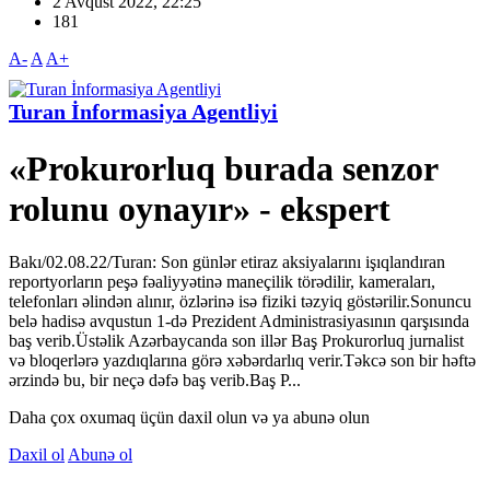
2 Avqust 2022, 22:25
181
A-
A
A+
Turan İnformasiya Agentliyi
«Prokurorluq burada senzor
rolunu oynayır» - ekspert
Bakı/02.08.22/Turan: Son günlər etiraz aksiyalarını işıqlandıran
reportyorların peşə fəaliyyətinə maneçilik törədilir, kameraları,
telefonları əlindən alınır, özlərinə isə fiziki təzyiq göstərilir.Sonuncu
belə hadisə avqustun 1-də Prezident Administrasiyasının qarşısında
baş verib.Üstəlik Azərbaycanda son illər Baş Prokurorluq jurnalist
və bloqerlərə yazdıqlarına görə xəbərdarlıq verir.Təkcə son bir həftə
ərzində bu, bir neçə dəfə baş verib.Baş P...
Daha çox oxumaq üçün daxil olun və ya abunə olun
Daxil ol
Abunə ol