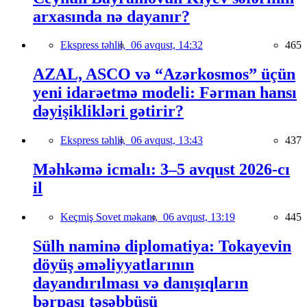
arxasında nə dayanır?
Ekspress təhlil,
06 avqust, 14:32
465
AZAL, ASCO və “Azərkosmos” üçün
yeni idarəetmə modeli: Fərman hansı
dəyişiklikləri gətirir?
Ekspress təhlil,
06 avqust, 13:43
437
Məhkəmə icmalı: 3–5 avqust 2026-cı
il
Keçmiş Sovet məkanı,
06 avqust, 13:19
445
Sülh naminə diplomatiya: Tokayevin
döyüş əməliyyatlarının
dayandırılması və danışıqların
bərpası təşəbbüsü