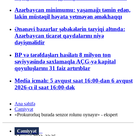
Azərbaycan minimumu: yaşamağı təmin edən,
lakin müstəqil həyata yetməyən əməkhaqqı
Ənənəvi bazarlar şəbəkələrin təzyiqi altında:
Azərbaycan ticarət qaydalarını niyə
dəyişməlidir
BP və tərəfdaşları hasilatı 8 milyon ton
səviyyəsində saxlamaqla AÇG-yə kapital
qoyuluşlarını 31 faiz artırıblar
Media icmalı: 5 avqust saat 16:00-dan 6 avqust
2026-cı il saat 16:00-dək
Ana səhifə
Cəmiyyət
«Prokurorluq burada senzor rolunu oynayır» - ekspert
Cəmiyyət