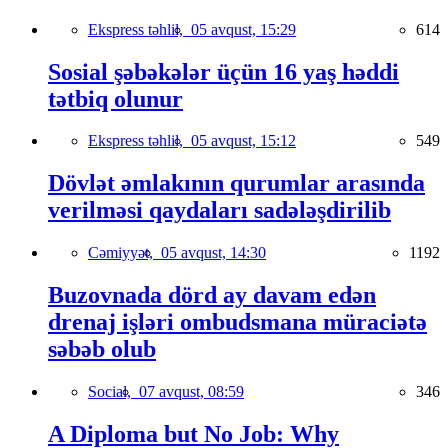
Ekspress təhlil,
05 avqust, 15:29
614
Sosial şəbəkələr üçün 16 yaş həddi
tətbiq olunur
Ekspress təhlil,
05 avqust, 15:12
549
Dövlət əmlakının qurumlar arasında
verilməsi qaydaları sadələşdirilib
Cəmiyyət,
05 avqust, 14:30
1192
Buzovnada dörd ay davam edən
drenaj işləri ombudsmana müraciətə
səbəb olub
Social,
07 avqust, 08:59
346
A Diploma but No Job: Why