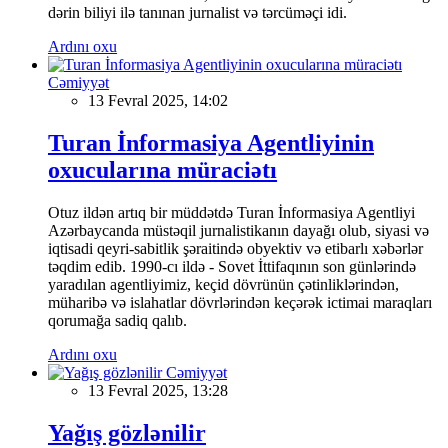
dərin biliyi ilə tanınan jurnalist və tərcüməçi idi.
Ardını oxu
Cəmiyyət
13 Fevral 2025, 14:02
Turan İnformasiya Agentliyinin
oxucularına müraciətı
Otuz ildən artıq bir müddətdə Turan İnformasiya Agentliyi
Azərbaycanda müstəqil jurnalistikanın dayağı olub, siyasi və
iqtisadi qeyri-sabitlik şəraitində obyektiv və etibarlı xəbərlər
təqdim edib. 1990-cı ildə - Sovet İttifaqının son günlərində
yaradılan agentliyimiz, keçid dövrünün çətinliklərindən,
müharibə və islahatlar dövrlərindən keçərək ictimai maraqları
qorumağa sadiq qalıb.
Ardını oxu
Cəmiyyət
13 Fevral 2025, 13:28
Yağış gözlənilir