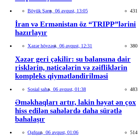
Böyük Şərq,
06 avqust, 13:05
431
İran və Ermənistan öz “TRIPP”lərini
hazırlayır
Xəzər hövzəsi,
06 avqust, 12:31
380
Xəzər geri çəkilir: su balansına dair
risklərin, nəticələrin və zəifliklərin
kompleks qiymətləndirilməsi
Sosial sahə,
06 avqust, 01:38
483
Əməkhaqları artır, lakin həyat ən çox
hiss edilən sahələrdə daha sürətlə
bahalaşır
Qafqaz,
06 avqust, 01:06
514