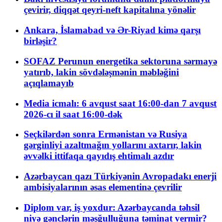
çevirir, diqqət qeyri-neft kapitalına yönəlir
Ankara, İslamabad və Ər-Riyad kimə qarşı
birləşir?
SOFAZ Perunun energetika sektoruna sərmayə
yatırıb, lakin sövdələşmənin məbləğini
açıqlamayıb
Media icmalı: 6 avqust saat 16:00-dan 7 avqust
2026-cı il saat 16:00-dək
Seçkilərdən sonra Ermənistan və Rusiya
gərginliyi azaltmağın yollarını axtarır, lakin
əvvəlki ittifaqa qayıdış ehtimalı azdır
Azərbaycan qazı Türkiyənin Avropadakı enerji
ambisiyalarının əsas elementinə çevrilir
Diplom var, iş yoxdur: Azərbaycanda təhsil
niyə gənclərin məşğulluğuna təminat vermir?