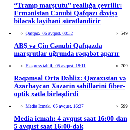
“Tramp marşrutu” reallığa çevrilir:
Ermənistan Cənubi Qafqazı dəyişə
biləcək layihəni sürətləndirir
Qafqaz,
06 avqust, 00:32
549
ABŞ və Çin Cənubi Qafqazda
marşrutlar uğrunda rəqabət aparır
Ekspress təhlil,
05 avqust, 18:11
709
Rəqəmsal Orta Dəhliz: Qazaxıstan və
Azərbaycan Xəzərin sahillərini fiber-
optik xətlə birləşdirdi
Media İcmalı,
05 avqust, 16:37
599
Media icmalı: 4 avqust saat 16:00-dan
5 avqust saat 16:00-dək