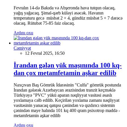
Fevralın 14-də Bakıda və Abşeronda hava tutqun olacaq,
yağış yağacaq. Şimal-qərb küləyi əsəcək. Havanın
temperaturu gecə müsbət 2 + 4, gündüz müsbət 5 + 7 dərəcə
olacaq. Rütubət 75-85 faiz olacaq.
Ardını oxu
Cəmiyyət
12 Fevral 2025, 16:50
İrandan gələn yük maşınında 100 kq-
dan çox metamfetamin aşkar edilib
Naxçıvan Baş Gömrük İdarəsinin "Culfa" gömrük postunda
İrandan gələrək Azərbaycan ərazisindən tranzit keçməklə
Türkiyəyə "PVC" yükü aparan nəqliyyat vasitəsi əsaslı
yoxlamaya cəlb edilib. Keçirilən yoxlama zamanı nəqliyyat
vasitəsinin yanacaq qatqısı çənindən və qızdırıcı sistemin
çənindən maye halında 101 kq 400 qram psixotrop maddə -
metamfetamin aşkar edilib
Ardını oxu