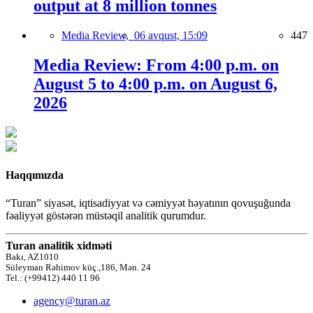
output at 8 million tonnes
Media Review,
06 avqust, 15:09
447
Media Review: From 4:00 p.m. on
August 5 to 4:00 p.m. on August 6,
2026
Haqqımızda
“Turan” siyasət, iqtisadiyyat və cəmiyyət həyatının qovuşuğunda
fəaliyyət göstərən müstəqil analitik qurumdur.
Turan analitik xidməti
Bakı, AZ1010
Süleyman Rəhimov küç.,186, Mən. 24
Tel.: (+99412) 440 11 96
agency@turan.az