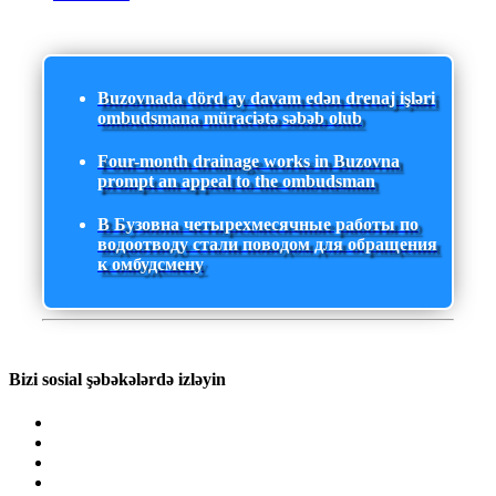
Buzovnada dörd ay davam edən drenaj işləri
ombudsmana müraciətə səbəb olub
Four-month drainage works in Buzovna
prompt an appeal to the ombudsman
В Бузовна четырехмесячные работы по
водоотводу стали поводом для обращения
к омбудсмену
Bizi sosial şəbəkələrdə izləyin