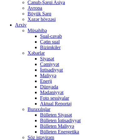
Cənub-Şərqi Asiya
Avropa
Böyük Şərq
Xəzər hövzəsi
Arxiv
Müsahibə
Sual-cavab
Çətin sual
Bizimkiler
Xəbərlər
Siyasət
Cəmiyyət
İqtisadiyyat
Maliyyə
Enerji
Dünyada
Mədəniyyət
Foto sessiyalar
Aktual Reportaj
Buraxılışlar
Bülleten Siyasət
Bülleten İqtisadiyyat
Bülleten Maliyyə
Bülleten Energetika
Söz istəyirəm