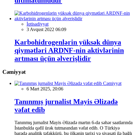
ultimatumudur
İqtisadiyyat
3 Avqust 2022 06:09
Karbohidrogenlərin yüksək dünya
qiymətləri ARDNF-nin aktivlərinin
artması üçün əlverişlidir
Cəmiyyət
Cəmiyyət
6 Mart 2025, 20:06
Tanınmış jurnalist Mayis Əlizadə
vəfat edib
Tanınmış jurnalist Mayis Əlizadə martın 6-da səhər saatlarında
İstanbulda qəfil ürək tutmasından vəfat edib. O Türkiyə
barədə analitik təfəkkürü, bu ölkənin tarixi və siyasəti ilə bağlı