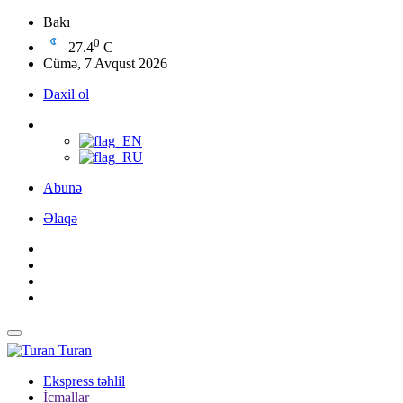
Bakı
0
27.4
C
Cümə, 7 Avqust 2026
Daxil ol
Abunə
Əlaqə
Turan
Ekspress təhlil
İcmallar