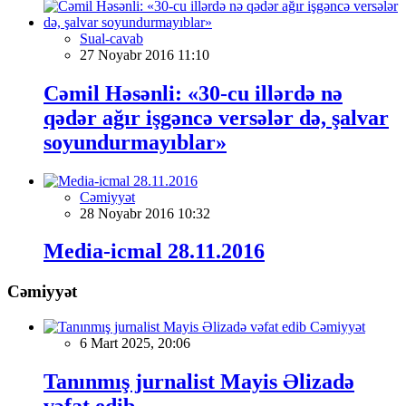
Sual-cavab
27 Noyabr 2016 11:10
Cəmil Həsənli: «30-cu illərdə nə
qədər ağır işgəncə versələr də, şalvar
soyundurmayıblar»
Cəmiyyət
28 Noyabr 2016 10:32
Media-icmal 28.11.2016
Cəmiyyət
Cəmiyyət
6 Mart 2025, 20:06
Tanınmış jurnalist Mayis Əlizadə
vəfat edib