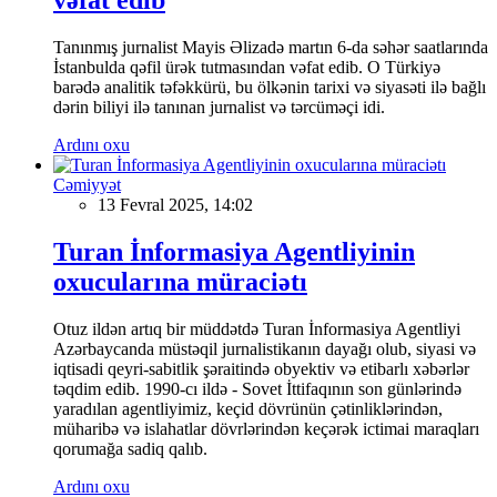
Tanınmış jurnalist Mayis Əlizadə martın 6-da səhər saatlarında
İstanbulda qəfil ürək tutmasından vəfat edib. O Türkiyə
barədə analitik təfəkkürü, bu ölkənin tarixi və siyasəti ilə bağlı
dərin biliyi ilə tanınan jurnalist və tərcüməçi idi.
Ardını oxu
Cəmiyyət
13 Fevral 2025, 14:02
Turan İnformasiya Agentliyinin
oxucularına müraciətı
Otuz ildən artıq bir müddətdə Turan İnformasiya Agentliyi
Azərbaycanda müstəqil jurnalistikanın dayağı olub, siyasi və
iqtisadi qeyri-sabitlik şəraitində obyektiv və etibarlı xəbərlər
təqdim edib. 1990-cı ildə - Sovet İttifaqının son günlərində
yaradılan agentliyimiz, keçid dövrünün çətinliklərindən,
müharibə və islahatlar dövrlərindən keçərək ictimai maraqları
qorumağa sadiq qalıb.
Ardını oxu