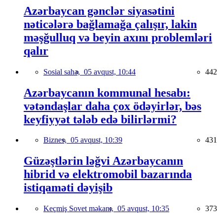
Azərbaycan gənclər siyasətini
nəticələrə bağlamağa çalışır, lakin
məşğulluq və beyin axını problemləri
qalır
Sosial sahə,
05 avqust, 10:44
442
Azərbaycanın kommunal hesabı:
vətəndaşlar daha çox ödəyirlər, bəs
keyfiyyət tələb edə bilirlərmi?
Biznes,
05 avqust, 10:39
431
Güzəştlərin ləğvi Azərbaycanın
hibrid və elektromobil bazarında
istiqaməti dəyişib
Keçmiş Sovet məkanı,
05 avqust, 10:35
373