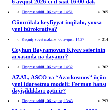
6 avqust 2026-cı il saat 16:00-dək
Ekspress təhlil,
06 avqust, 14:51
305
Gömrükdə keyfiyyət inqilabı, yoxsa
yeni bürokratiya?
Keçmiş Sovet məkanı,
06 avqust, 14:37
314
Ceyhun Bayramovun Kiyev səfərinin
arxasında nə dayanır?
Ekspress təhlil,
06 avqust, 14:32
302
AZAL, ASCO və “Azərkosmos” üçün
yeni idarəetmə modeli: Fərman hansı
dəyişiklikləri gətirir?
Ekspress təhlil,
06 avqust, 13:43
293