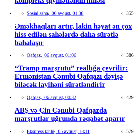
kompleks qiymətləndirilməsi
Sosial sahə,
06 avqust, 01:38
355
Əməkhaqları artır, lakin həyat ən çox
hiss edilən sahələrdə daha sürətlə
bahalaşır
Qafqaz,
06 avqust, 01:06
386
“Tramp marşrutu” reallığa çevrilir:
Ermənistan Cənubi Qafqazı dəyişə
biləcək layihəni sürətləndirir
Qafqaz,
06 avqust, 00:32
429
ABŞ və Çin Cənubi Qafqazda
marşrutlar uğrunda rəqabət aparır
Ekspress təhlil,
05 avqust, 18:11
579