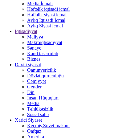
Media İcmalı
Həftəlik iqtisadi icmal
Həftəlik siyasi icmal
Aylıq İqtisadi İcmal
Aylıq Siyasi İcmal
İqtisadiyyat
Maliyyə
Makroiqtisadiyyat
Sənaye
Kənd təsərrüfatı
Biznes
Daxili siyasət
Qanunvericilik
Dövlət quruculuğu
Cəmiyyət
Gender
Din
İnsan Hüquqları
Media
Təhlükəsizlik
Sosial sahə
Xarici Siyasət
Keçmiş Sovet məkanı
Qafqaz
Amerika