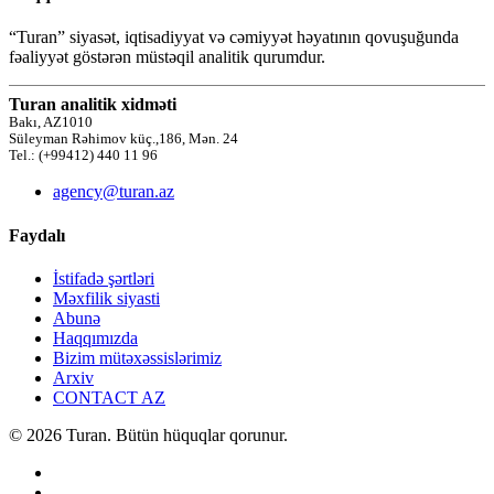
“Turan” siyasət, iqtisadiyyat və cəmiyyət həyatının qovuşuğunda
fəaliyyət göstərən müstəqil analitik qurumdur.
Turan analitik xidməti
Bakı, AZ1010
Süleyman Rəhimov küç.,186, Mən. 24
Tel.: (+99412) 440 11 96
agency@turan.az
Faydalı
İstifadə şərtləri
Məxfilik siyasti
Abunə
Haqqımızda
Bizim mütəxəssislərimiz
Arxiv
CONTACT AZ
© 2026 Turan. Bütün hüquqlar qorunur.