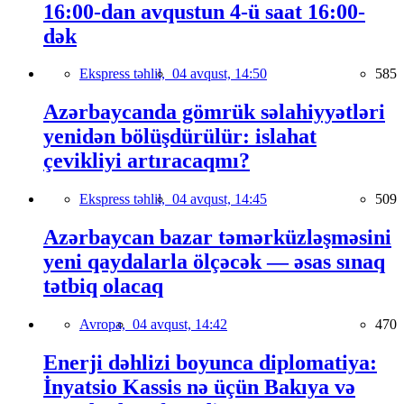
16:00-dan avqustun 4-ü saat 16:00-
dək
Ekspress təhlil,
04 avqust, 14:50
585
Azərbaycanda gömrük səlahiyyətləri
yenidən bölüşdürülür: islahat
çevikliyi artıracaqmı?
Ekspress təhlil,
04 avqust, 14:45
509
Azərbaycan bazar təmərküzləşməsini
yeni qaydalarla ölçəcək — əsas sınaq
tətbiq olacaq
Avropa,
04 avqust, 14:42
470
Enerji dəhlizi boyunca diplomatiya:
İnyatsio Kassis nə üçün Bakıya və