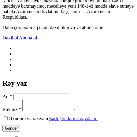
Məclisi Cinayət Məcəlləsində təhqirə görə mövcud olan 148-ci
maddəyə baxmayaraq, məcəlləyə yeni 148-1-ci maddə əlavə etməyə
habelə Azərbaycan dövlətinin başçısının — Azərbaycan
Respublikas...
Daha çox oxumaq üçün daxil olun və ya abunə olun
Daxil ol
Abunə ol
Rəy yaz
Ad *
Rəyiniz *
Oxudum və razıyam
Şərh göndərmə qaydaları
Göndər