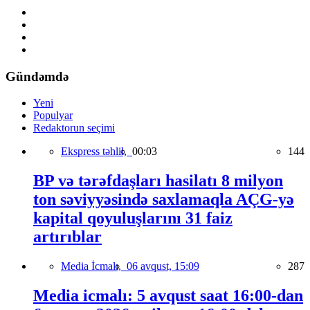
Gündəmdə
Yeni
Populyar
Redaktorun seçimi
Ekspress təhlil,
00:03
144
BP və tərəfdaşları hasilatı 8 milyon
ton səviyyəsində saxlamaqla AÇG-yə
kapital qoyuluşlarını 31 faiz
artırıblar
Media İcmalı,
06 avqust, 15:09
287
Media icmalı: 5 avqust saat 16:00-dan