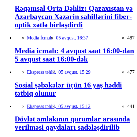
Rəqəmsal Orta Dəhliz: Qazaxıstan və
Azərbaycan Xəzərin sahillərini fiber-
optik xətlə birləşdirdi
Media İcmalı,
05 avqust, 16:37
487
Media icmalı: 4 avqust saat 16:00-dan
5 avqust saat 16:00-dək
Ekspress təhlil,
05 avqust, 15:29
477
Sosial şəbəkələr üçün 16 yaş həddi
tətbiq olunur
Ekspress təhlil,
05 avqust, 15:12
441
Dövlət əmlakının qurumlar arasında
verilməsi qaydaları sadələşdirilib