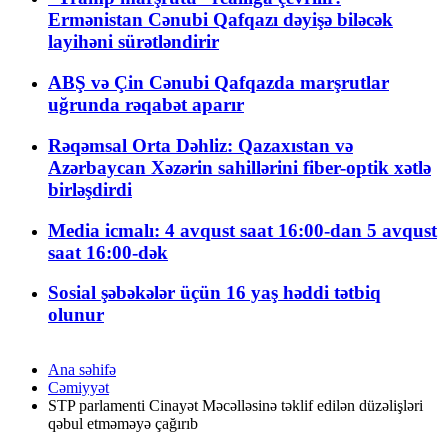
Ermənistan Cənubi Qafqazı dəyişə biləcək
layihəni sürətləndirir
ABŞ və Çin Cənubi Qafqazda marşrutlar
uğrunda rəqabət aparır
Rəqəmsal Orta Dəhliz: Qazaxıstan və
Azərbaycan Xəzərin sahillərini fiber-optik xətlə
birləşdirdi
Media icmalı: 4 avqust saat 16:00-dan 5 avqust
saat 16:00-dək
Sosial şəbəkələr üçün 16 yaş həddi tətbiq
olunur
Ana səhifə
Cəmiyyət
STP parlamenti Cinayət Məcəlləsinə təklif edilən düzəlişləri
qəbul etməməyə çağırıb