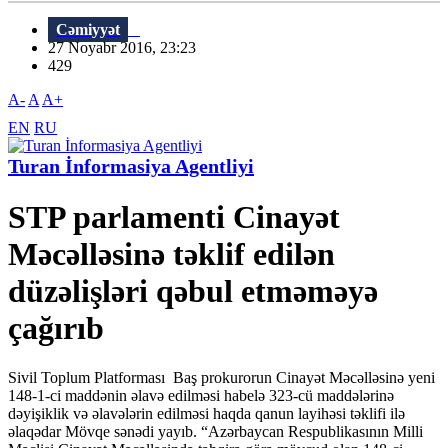
Cəmiyyət
27 Noyabr 2016, 23:23
429
A-
A
A+
EN
RU
Turan İnformasiya Agentliyi
STP parlamenti Cinayət
Məcəlləsinə təklif edilən
düzəlişləri qəbul etməməyə
çağırıb
Sivil Toplum Platforması Baş prokurorun Cinayət Məcəlləsinə yeni
148-1-ci maddənin əlavə edilməsi habelə 323-cü maddələrinə
dəyişiklik və əlavələrin edilməsi haqda qanun layihəsi təklifi ilə
əlaqədar Mövqe sənədi yayıb. “Azərbaycan Respublikasının Milli