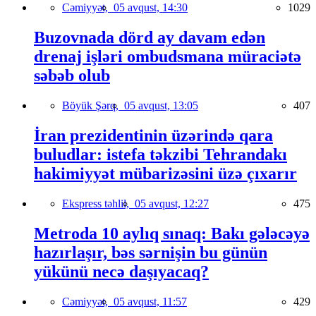
Cəmiyyət,
05 avqust, 14:30
1029
Buzovnada dörd ay davam edən
drenaj işləri ombudsmana müraciətə
səbəb olub
Böyük Şərq,
05 avqust, 13:05
407
İran prezidentinin üzərində qara
buludlar: istefa təkzibi Tehrandakı
hakimiyyət mübarizəsini üzə çıxarır
Ekspress təhlil,
05 avqust, 12:27
475
Metroda 10 aylıq sınaq: Bakı gələcəyə
hazırlaşır, bəs sərnişin bu günün
yükünü necə daşıyacaq?
Cəmiyyət,
05 avqust, 11:57
429