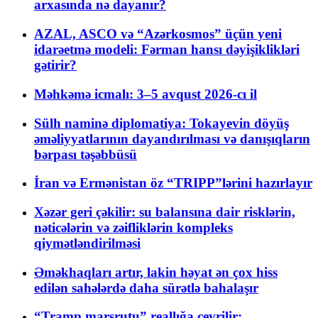
arxasında nə dayanır?
AZAL, ASCO və “Azərkosmos” üçün yeni
idarəetmə modeli: Fərman hansı dəyişiklikləri
gətirir?
Məhkəmə icmalı: 3–5 avqust 2026-cı il
Sülh naminə diplomatiya: Tokayevin döyüş
əməliyyatlarının dayandırılması və danışıqların
bərpası təşəbbüsü
İran və Ermənistan öz “TRIPP”lərini hazırlayır
Xəzər geri çəkilir: su balansına dair risklərin,
nəticələrin və zəifliklərin kompleks
qiymətləndirilməsi
Əməkhaqları artır, lakin həyat ən çox hiss
edilən sahələrdə daha sürətlə bahalaşır
“Tramp marşrutu” reallığa çevrilir: