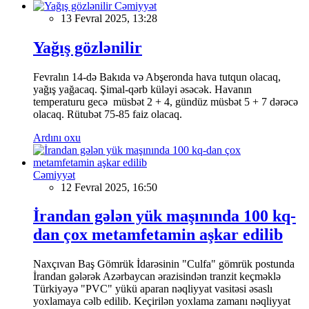
Cəmiyyət
13 Fevral 2025, 13:28
Yağış gözlənilir
Fevralın 14-də Bakıda və Abşeronda hava tutqun olacaq,
yağış yağacaq. Şimal-qərb küləyi əsəcək. Havanın
temperaturu gecə müsbət 2 + 4, gündüz müsbət 5 + 7 dərəcə
olacaq. Rütubət 75-85 faiz olacaq.
Ardını oxu
Cəmiyyət
12 Fevral 2025, 16:50
İrandan gələn yük maşınında 100 kq-
dan çox metamfetamin aşkar edilib
Naxçıvan Baş Gömrük İdarəsinin "Culfa" gömrük postunda
İrandan gələrək Azərbaycan ərazisindən tranzit keçməklə
Türkiyəyə "PVC" yükü aparan nəqliyyat vasitəsi əsaslı
yoxlamaya cəlb edilib. Keçirilən yoxlama zamanı nəqliyyat