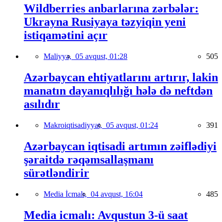
Wildberries anbarlarına zərbələr:
Ukrayna Rusiyaya təzyiqin yeni
istiqamətini açır
Maliyyə,
05 avqust, 01:28
505
Azərbaycan ehtiyatlarını artırır, lakin
manatın dayanıqlılığı hələ də neftdən
asılıdır
Makroiqtisadiyyat,
05 avqust, 01:24
391
Azərbaycan iqtisadi artımın zəiflədiyi
şəraitdə rəqəmsallaşmanı
sürətləndirir
Media İcmalı,
04 avqust, 16:04
485
Media icmalı: Avqustun 3-ü saat