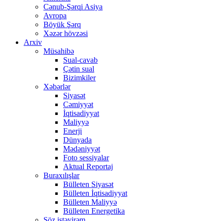
Cənub-Şərqi Asiya
Avropa
Böyük Şərq
Xəzər hövzəsi
Arxiv
Müsahibə
Sual-cavab
Çətin sual
Bizimkiler
Xəbərlər
Siyasət
Cəmiyyət
İqtisadiyyat
Maliyyə
Enerji
Dünyada
Mədəniyyət
Foto sessiyalar
Aktual Reportaj
Buraxılışlar
Bülleten Siyasət
Bülleten İqtisadiyyat
Bülleten Maliyyə
Bülleten Energetika
Söz istəyirəm