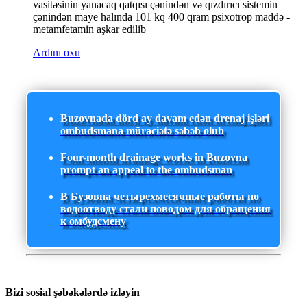
vasitəsinin yanacaq qatqısı çənindən və qızdırıcı sistemin
çənindən maye halında 101 kq 400 qram psixotrop maddə -
metamfetamin aşkar edilib
Ardını oxu
Buzovnada dörd ay davam edən drenaj işləri
ombudsmana müraciətə səbəb olub
Four-month drainage works in Buzovna
prompt an appeal to the ombudsman
В Бузовна четырехмесячные работы по
водоотводу стали поводом для обращения
к омбудсмену
Bizi sosial şəbəkələrdə izləyin