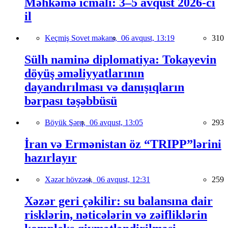
Məhkəmə icmalı: 3–5 avqust 2026-cı
il
Keçmiş Sovet məkanı,
06 avqust, 13:19
310
Sülh naminə diplomatiya: Tokayevin
döyüş əməliyyatlarının
dayandırılması və danışıqların
bərpası təşəbbüsü
Böyük Şərq,
06 avqust, 13:05
293
İran və Ermənistan öz “TRIPP”lərini
hazırlayır
Xəzər hövzəsi,
06 avqust, 12:31
259
Xəzər geri çəkilir: su balansına dair
risklərin, nəticələrin və zəifliklərin