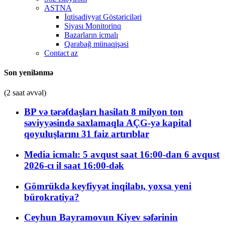
ASTNA
İqtisadiyyat Göstəriciləri
Siyası Monitorinq
Bazarların icmalı
Qarabağ münaqişəsi
Contact az
Son yenilənmə
(2 saat əvvəl)
BP və tərəfdaşları hasilatı 8 milyon ton
səviyyəsində saxlamaqla AÇG-yə kapital
qoyuluşlarını 31 faiz artırıblar
Media icmalı: 5 avqust saat 16:00-dan 6 avqust
2026-cı il saat 16:00-dək
Gömrükdə keyfiyyət inqilabı, yoxsa yeni
bürokratiya?
Ceyhun Bayramovun Kiyev səfərinin