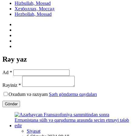
Hizbullah, Mossad
Хезболлах, Моссад
Hezbollah, Mossad
Rəy yaz
Ad *
Rəyiniz *
Oxudum və razıyam
Şərh göndərmə qaydaları
Göndər
Siyasət