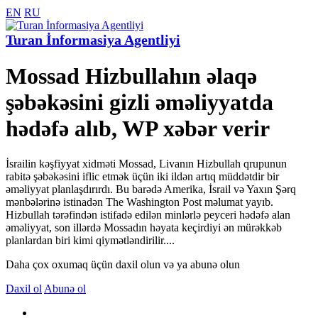
EN
RU
Turan İnformasiya Agentliyi
Mossad Hizbullahın əlaqə
şəbəkəsini gizli əməliyyatda
hədəfə alıb, WP xəbər verir
İsrailin kəşfiyyat xidməti Mossad, Livanın Hizbullah qrupunun
rabitə şəbəkəsini iflic etmək üçün iki ildən artıq müddətdir bir
əməliyyat planlaşdırırdı. Bu barədə Amerika, İsrail və Yaxın Şərq
mənbələrinə istinadən The Washington Post məlumat yayıb.
Hizbullah tərəfindən istifadə edilən minlərlə peyceri hədəfə alan
əməliyyat, son illərdə Mossadın həyata keçirdiyi ən mürəkkəb
planlardan biri kimi qiymətləndirilir....
Daha çox oxumaq üçün daxil olun və ya abunə olun
Daxil ol
Abunə ol