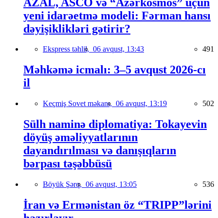
AZAL, ASCO və “Azərkosmos” üçün
yeni idarəetmə modeli: Fərman hansı
dəyişiklikləri gətirir?
Ekspress təhlil,
06 avqust, 13:43
491
Məhkəmə icmalı: 3–5 avqust 2026-cı
il
Keçmiş Sovet məkanı,
06 avqust, 13:19
502
Sülh naminə diplomatiya: Tokayevin
döyüş əməliyyatlarının
dayandırılması və danışıqların
bərpası təşəbbüsü
Böyük Şərq,
06 avqust, 13:05
536
İran və Ermənistan öz “TRIPP”lərini
hazırlayır