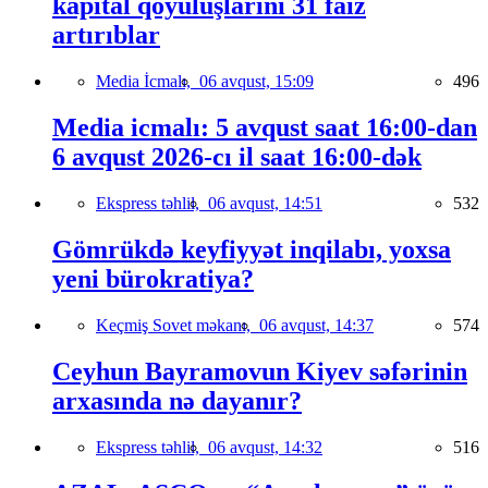
kapital qoyuluşlarını 31 faiz
artırıblar
Media İcmalı,
06 avqust, 15:09
496
Media icmalı: 5 avqust saat 16:00-dan
6 avqust 2026-cı il saat 16:00-dək
Ekspress təhlil,
06 avqust, 14:51
532
Gömrükdə keyfiyyət inqilabı, yoxsa
yeni bürokratiya?
Keçmiş Sovet məkanı,
06 avqust, 14:37
574
Ceyhun Bayramovun Kiyev səfərinin
arxasında nə dayanır?
Ekspress təhlil,
06 avqust, 14:32
516