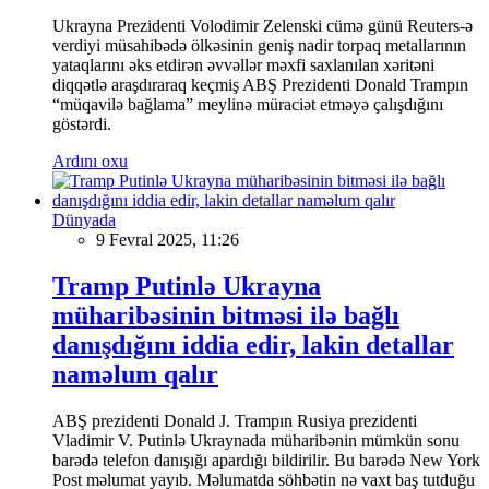
Ukrayna Prezidenti Volodimir Zelenski cümə günü Reuters-ə
verdiyi müsahibədə ölkəsinin geniş nadir torpaq metallarının
yataqlarını əks etdirən əvvəllər məxfi saxlanılan xəritəni
diqqətlə araşdıraraq keçmiş ABŞ Prezidenti Donald Trampın
“müqavilə bağlama” meylinə müraciət etməyə çalışdığını
göstərdi.
Ardını oxu
Dünyada
9 Fevral 2025, 11:26
Tramp Putinlə Ukrayna
müharibəsinin bitməsi ilə bağlı
danışdığını iddia edir, lakin detallar
naməlum qalır
ABŞ prezidenti Donald J. Trampın Rusiya prezidenti
Vladimir V. Putinlə Ukraynada müharibənin mümkün sonu
barədə telefon danışığı apardığı bildirilir. Bu barədə New York
Post məlumat yayıb. Məlumatda söhbətin nə vaxt baş tutduğu