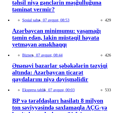
təhsil niyə gənclərin məşğulluğuna
təminat vermir?
Sosial sahə,
07 avqust, 08:53
429
Azərbaycan minimumu: yaşamağı
təmin edən, lakin müstəqil həyata
yetməyən əməkhaqqı
Biznes,
07 avqust, 08:44
426
Ənənəvi bazarlar şəbəkələrin təzyiqi
altında: Azərbaycan ticarət
qaydalarını niyə dəyişməlidir
Ekspress təhlil,
07 avqust, 00:03
533
BP və tərəfdaşları hasilatı 8 milyon
ton səviyyəsində saxlamaqla AÇG-yə