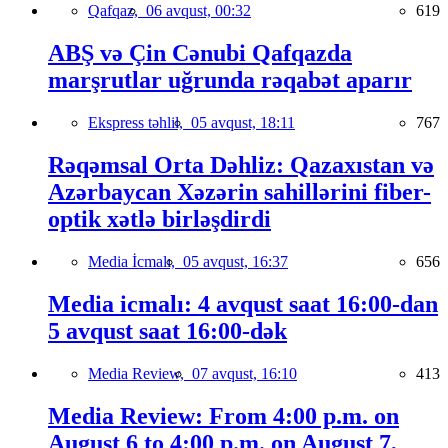
Qafqaz,
06 avqust, 00:32
619
ABŞ və Çin Cənubi Qafqazda
marşrutlar uğrunda rəqabət aparır
Ekspress təhlil,
05 avqust, 18:11
767
Rəqəmsal Orta Dəhliz: Qazaxıstan və
Azərbaycan Xəzərin sahillərini fiber-
optik xətlə birləşdirdi
Media İcmalı,
05 avqust, 16:37
656
Media icmalı: 4 avqust saat 16:00-dan
5 avqust saat 16:00-dək
Media Review,
07 avqust, 16:10
413
Media Review: From 4:00 p.m. on
August 6 to 4:00 p.m. on August 7,