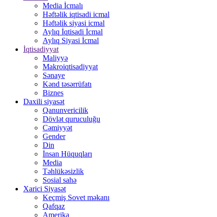
Media İcmalı
Həftəlik iqtisadi icmal
Həftəlik siyasi icmal
Aylıq İqtisadi İcmal
Aylıq Siyasi İcmal
İqtisadiyyat
Maliyyə
Makroiqtisadiyyat
Sənaye
Kənd təsərrüfatı
Biznes
Daxili siyasət
Qanunvericilik
Dövlət quruculuğu
Cəmiyyət
Gender
Din
İnsan Hüquqları
Media
Təhlükəsizlik
Sosial sahə
Xarici Siyasət
Keçmiş Sovet məkanı
Qafqaz
Amerika