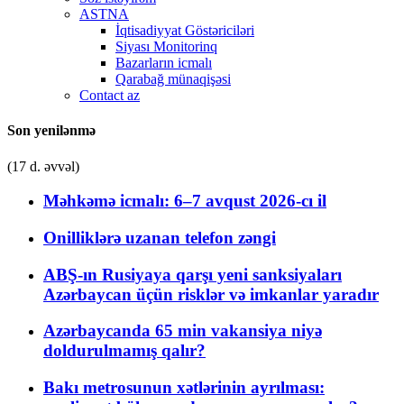
ASTNA
İqtisadiyyat Göstəriciləri
Siyası Monitorinq
Bazarların icmalı
Qarabağ münaqişəsi
Contact az
Son yenilənmə
(17 d. əvvəl)
Məhkəmə icmalı: 6–7 avqust 2026-cı il
Onilliklərə uzanan telefon zəngi
ABŞ-ın Rusiyaya qarşı yeni sanksiyaları
Azərbaycan üçün risklər və imkanlar yaradır
Azərbaycanda 65 min vakansiya niyə
doldurulmamış qalır?
Bakı metrosunun xətlərinin ayrılması: