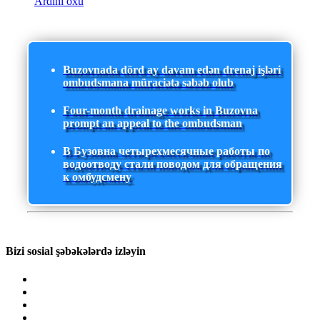
Ardını oxu
Buzovnada dörd ay davam edən drenaj işləri
ombudsmana müraciətə səbəb olub
Four-month drainage works in Buzovna
prompt an appeal to the ombudsman
В Бузовна четырехмесячные работы по
водоотводу стали поводом для обращения
к омбудсмену
Bizi sosial şəbəkələrdə izləyin