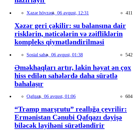
Xəzər hövzəsi,
06 avqust, 12:31
411
Xəzər geri çəkilir: su balansına dair
risklərin, nəticələrin və zəifliklərin
kompleks qiymətləndirilməsi
Sosial sahə,
06 avqust, 01:38
542
Əməkhaqları artır, lakin həyat ən çox
hiss edilən sahələrdə daha sürətlə
bahalaşır
Qafqaz,
06 avqust, 01:06
604
“Tramp marşrutu” reallığa çevrilir:
Ermənistan Cənubi Qafqazı dəyişə
biləcək layihəni sürətləndirir