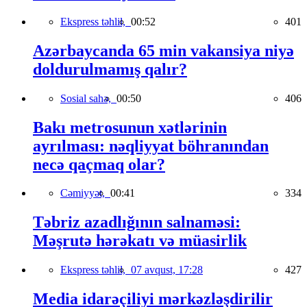
Ekspress təhlil,
00:52
401
Azərbaycanda 65 min vakansiya niyə
doldurulmamış qalır?
Sosial sahə,
00:50
406
Bakı metrosunun xətlərinin
ayrılması: nəqliyyat böhranından
necə qaçmaq olar?
Cəmiyyət,
00:41
334
Təbriz azadlığının salnaməsi:
Məşrutə hərəkatı və müasirlik
Ekspress təhlil,
07 avqust, 17:28
427
Media idarəçiliyi mərkəzləşdirilir