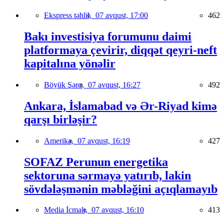
Ekspress təhlil,
07 avqust, 17:00
462
Bakı investisiya forumunu daimi
platformaya çevirir, diqqət qeyri-neft
kapitalına yönəlir
Böyük Şərq,
07 avqust, 16:27
492
Ankara, İslamabad və Ər-Riyad kimə
qarşı birləşir?
Amerika,
07 avqust, 16:19
427
SOFAZ Perunun energetika
sektoruna sərmayə yatırıb, lakin
sövdələşmənin məbləğini açıqlamayıb
Media İcmalı,
07 avqust, 16:10
413