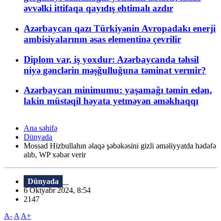
əvvəlki ittifaqa qayıdış ehtimalı azdır
Azərbaycan qazı Türkiyənin Avropadakı enerji
ambisiyalarının əsas elementinə çevrilir
Diplom var, iş yoxdur: Azərbaycanda təhsil
niyə gənclərin məşğulluğuna təminat vermir?
Azərbaycan minimumu: yaşamağı təmin edən,
lakin müstəqil həyata yetməyən əməkhaqqı
Ana səhifə
Dünyada
Mossad Hizbullahın əlaqə şəbəkəsini gizli əməliyyatda hədəfə
alıb, WP xəbər verir
Dünyada
6 Oktyabr 2024, 8:54
2147
A-
A
A+