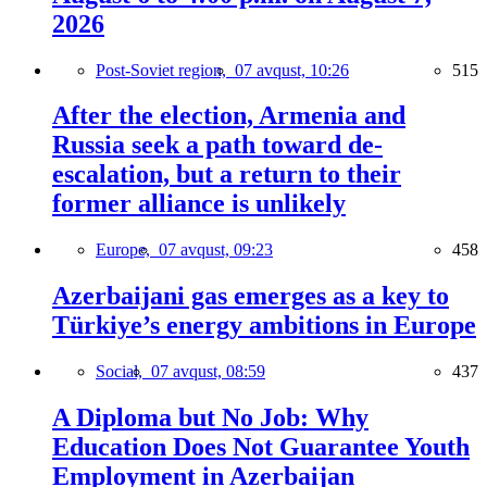
2026
Post-Soviet region,
07 avqust, 10:26
515
After the election, Armenia and
Russia seek a path toward de-
escalation, but a return to their
former alliance is unlikely
Europe,
07 avqust, 09:23
458
Azerbaijani gas emerges as a key to
Türkiye’s energy ambitions in Europe
Social,
07 avqust, 08:59
437
A Diploma but No Job: Why
Education Does Not Guarantee Youth
Employment in Azerbaijan