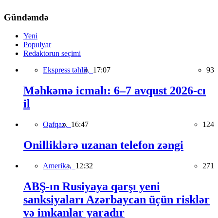
Gündəmdə
Yeni
Populyar
Redaktorun seçimi
Ekspress təhlil,
17:07
93
Məhkəmə icmalı: 6–7 avqust 2026-cı
il
Qafqaz,
16:47
124
Onilliklərə uzanan telefon zəngi
Amerika,
12:32
271
ABŞ-ın Rusiyaya qarşı yeni
sanksiyaları Azərbaycan üçün risklər
və imkanlar yaradır