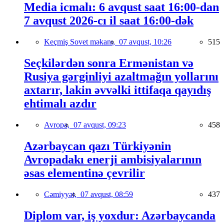
Media icmalı: 6 avqust saat 16:00-dan
7 avqust 2026-cı il saat 16:00-dək
Keçmiş Sovet məkanı,
07 avqust, 10:26
515
Seçkilərdən sonra Ermənistan və
Rusiya gərginliyi azaltmağın yollarını
axtarır, lakin əvvəlki ittifaqa qayıdış
ehtimalı azdır
Avropa,
07 avqust, 09:23
458
Azərbaycan qazı Türkiyənin
Avropadakı enerji ambisiyalarının
əsas elementinə çevrilir
Cəmiyyət,
07 avqust, 08:59
437
Diplom var, iş yoxdur: Azərbaycanda