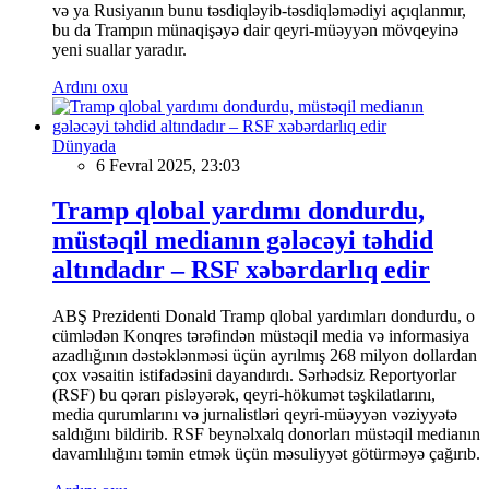
və ya Rusiyanın bunu təsdiqləyib-təsdiqləmədiyi açıqlanmır,
bu da Trampın münaqişəyə dair qeyri-müəyyən mövqeyinə
yeni suallar yaradır.
Ardını oxu
Dünyada
6 Fevral 2025, 23:03
Tramp qlobal yardımı dondurdu,
müstəqil medianın gələcəyi təhdid
altındadır – RSF xəbərdarlıq edir
ABŞ Prezidenti Donald Tramp qlobal yardımları dondurdu, o
cümlədən Konqres tərəfindən müstəqil media və informasiya
azadlığının dəstəklənməsi üçün ayrılmış 268 milyon dollardan
çox vəsaitin istifadəsini dayandırdı. Sərhədsiz Reportyorlar
(RSF) bu qərarı pisləyərək, qeyri-hökumət təşkilatlarını,
media qurumlarını və jurnalistləri qeyri-müəyyən vəziyyətə
saldığını bildirib. RSF beynəlxalq donorları müstəqil medianın
davamlılığını təmin etmək üçün məsuliyyət götürməyə çağırıb.