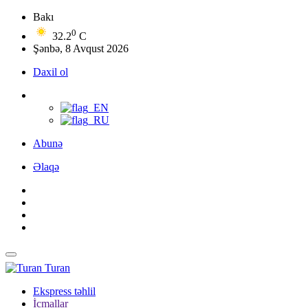
Bakı
0
32.2
C
Şənbə, 8 Avqust 2026
Daxil ol
Abunə
Əlaqə
Turan
Ekspress təhlil
İcmallar