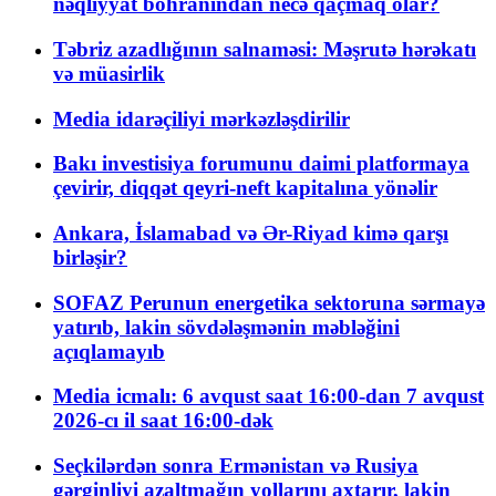
nəqliyyat böhranından necə qaçmaq olar?
Təbriz azadlığının salnaməsi: Məşrutə hərəkatı
və müasirlik
Media idarəçiliyi mərkəzləşdirilir
Bakı investisiya forumunu daimi platformaya
çevirir, diqqət qeyri-neft kapitalına yönəlir
Ankara, İslamabad və Ər-Riyad kimə qarşı
birləşir?
SOFAZ Perunun energetika sektoruna sərmayə
yatırıb, lakin sövdələşmənin məbləğini
açıqlamayıb
Media icmalı: 6 avqust saat 16:00-dan 7 avqust
2026-cı il saat 16:00-dək
Seçkilərdən sonra Ermənistan və Rusiya
gərginliyi azaltmağın yollarını axtarır, lakin