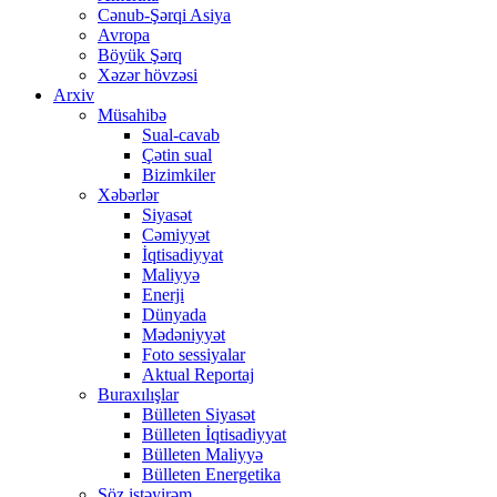
Cənub-Şərqi Asiya
Avropa
Böyük Şərq
Xəzər hövzəsi
Arxiv
Müsahibə
Sual-cavab
Çətin sual
Bizimkiler
Xəbərlər
Siyasət
Cəmiyyət
İqtisadiyyat
Maliyyə
Enerji
Dünyada
Mədəniyyət
Foto sessiyalar
Aktual Reportaj
Buraxılışlar
Bülleten Siyasət
Bülleten İqtisadiyyat
Bülleten Maliyyə
Bülleten Energetika
Söz istəyirəm