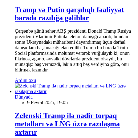
Tramp və Putin qarşılıqlı fəaliyyət
barədə razılığa gəliblər
Çərşənbə günü səhər ABŞ prezidenti Donald Tramp Rusiya
prezidenti Vladimir Putinlə telefon danışığı aparıb, bundan
sonra Ukraynadakı müharibəni dayandırmaq üçün dərhal
danışıqlara başlanacağı elan edilib. Tramp bu barədə Truth
Social platformasında məlumat verərək vurğulayıb ki, onun
fikrincə, əgər o, əvvəlki dövrlərdə prezident olsaydı, bu
münaqişə baş verməzdi, lakin artıq baş verdiyinə görə, onu
bitirmək lazımdır.
Ardını oxu
Dünyada
9 Fevral 2025, 19:05
Zelenski Tramp ilə nadir torpaq
metalları və LNG üzrə razılaşma
axtarır