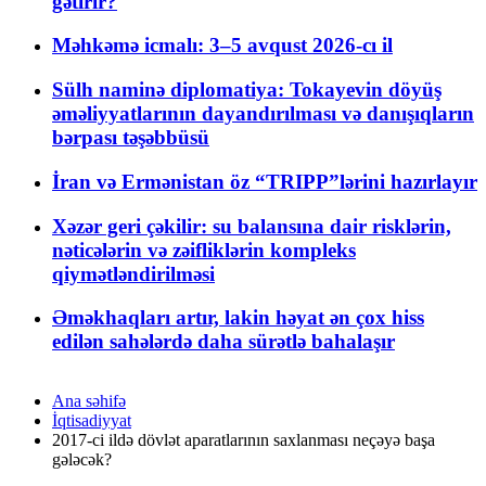
gətirir?
Məhkəmə icmalı: 3–5 avqust 2026-cı il
Sülh naminə diplomatiya: Tokayevin döyüş
əməliyyatlarının dayandırılması və danışıqların
bərpası təşəbbüsü
İran və Ermənistan öz “TRIPP”lərini hazırlayır
Xəzər geri çəkilir: su balansına dair risklərin,
nəticələrin və zəifliklərin kompleks
qiymətləndirilməsi
Əməkhaqları artır, lakin həyat ən çox hiss
edilən sahələrdə daha sürətlə bahalaşır
Ana səhifə
İqtisadiyyat
2017-ci ildə dövlət aparatlarının saxlanması neçəyə başa
gələcək?