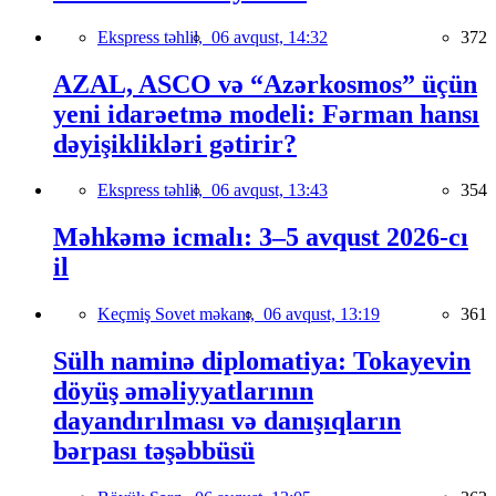
Ekspress təhlil,
06 avqust, 14:32
372
AZAL, ASCO və “Azərkosmos” üçün
yeni idarəetmə modeli: Fərman hansı
dəyişiklikləri gətirir?
Ekspress təhlil,
06 avqust, 13:43
354
Məhkəmə icmalı: 3–5 avqust 2026-cı
il
Keçmiş Sovet məkanı,
06 avqust, 13:19
361
Sülh naminə diplomatiya: Tokayevin
döyüş əməliyyatlarının
dayandırılması və danışıqların
bərpası təşəbbüsü