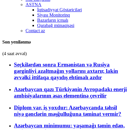
ASTNA
İqtisadiyyat Göstəriciləri
Siyası Monitorinq
Bazarların icmalı
Qarabağ münaqişəsi
Contact az
Son yenilənmə
(4 saat əvvəl)
Seçkilərdən sonra Ermənistan və Rusiya
gərginliyi azaltmağın yollarını axtarır, lakin
əvvəlki ittifaqa qayıdış ehtimalı azdır
Azərbaycan qazı Türkiyənin Avropadakı enerji
ambisiyalarının əsas elementinə çevrilir
Diplom var, iş yoxdur: Azərbaycanda təhsil
niyə gənclərin məşğulluğuna təminat vermir?
Azərbaycan minimumu: yaşamağı təmin edən,