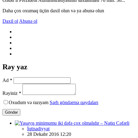
Gələn il Prezident Administrasiyasının saxlanması 76 mln. 36...
Daha çox oxumaq üçün daxil olun və ya abunə olun
Daxil ol
Abunə ol
Rəy yaz
Ad *
Rəyiniz *
Oxudum və razıyam
Şərh göndərmə qaydaları
Göndər
İqtisadiyyat
28 Dekabr 2016 12:20