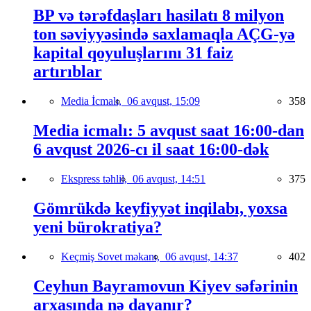
BP və tərəfdaşları hasilatı 8 milyon
ton səviyyəsində saxlamaqla AÇG-yə
kapital qoyuluşlarını 31 faiz
artırıblar
Media İcmalı,
06 avqust, 15:09
358
Media icmalı: 5 avqust saat 16:00-dan
6 avqust 2026-cı il saat 16:00-dək
Ekspress təhlil,
06 avqust, 14:51
375
Gömrükdə keyfiyyət inqilabı, yoxsa
yeni bürokratiya?
Keçmiş Sovet məkanı,
06 avqust, 14:37
402
Ceyhun Bayramovun Kiyev səfərinin
arxasında nə dayanır?