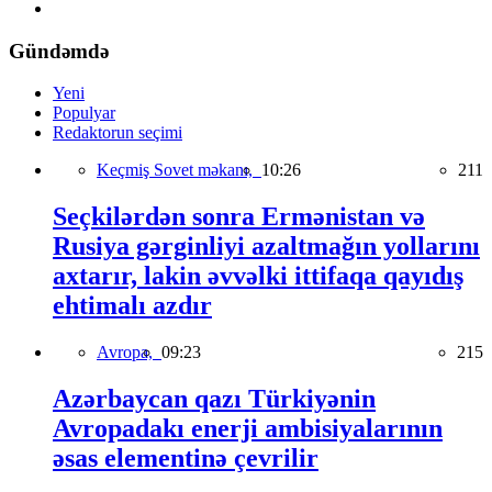
Gündəmdə
Yeni
Populyar
Redaktorun seçimi
Keçmiş Sovet məkanı,
10:26
211
Seçkilərdən sonra Ermənistan və
Rusiya gərginliyi azaltmağın yollarını
axtarır, lakin əvvəlki ittifaqa qayıdış
ehtimalı azdır
Avropa,
09:23
215
Azərbaycan qazı Türkiyənin
Avropadakı enerji ambisiyalarının
əsas elementinə çevrilir