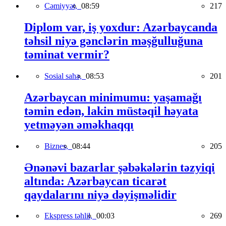
Cəmiyyət,
08:59
217
Diplom var, iş yoxdur: Azərbaycanda
təhsil niyə gənclərin məşğulluğuna
təminat vermir?
Sosial sahə,
08:53
201
Azərbaycan minimumu: yaşamağı
təmin edən, lakin müstəqil həyata
yetməyən əməkhaqqı
Biznes,
08:44
205
Ənənəvi bazarlar şəbəkələrin təzyiqi
altında: Azərbaycan ticarət
qaydalarını niyə dəyişməlidir
Ekspress təhlil,
00:03
269