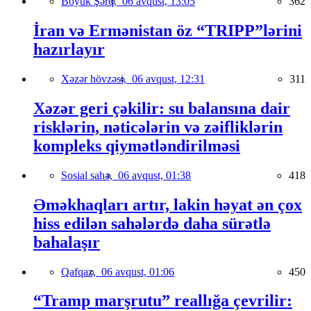
Böyük Şərq,
06 avqust, 13:05
362
İran və Ermənistan öz “TRIPP”lərini
hazırlayır
Xəzər hövzəsi,
06 avqust, 12:31
311
Xəzər geri çəkilir: su balansına dair
risklərin, nəticələrin və zəifliklərin
kompleks qiymətləndirilməsi
Sosial sahə,
06 avqust, 01:38
418
Əməkhaqları artır, lakin həyat ən çox
hiss edilən sahələrdə daha sürətlə
bahalaşır
Qafqaz,
06 avqust, 01:06
450
“Tramp marşrutu” reallığa çevrilir: