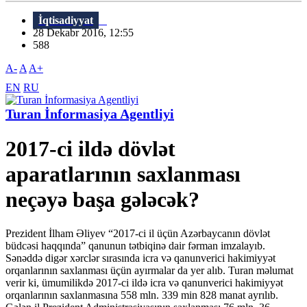
İqtisadiyyat
28 Dekabr 2016, 12:55
588
A-
A
A+
EN
RU
Turan İnformasiya Agentliyi
2017-ci ildə dövlət
aparatlarının saxlanması
neçəyə başa gələcək?
Prezident İlham Əliyev “2017-ci il üçün Azərbaycanın dövlət
büdcəsi haqqında” qanunun tətbiqinə dair fərman imzalayıb.
Sənəddə digər xərclər sırasında icra və qanunverici hakimiyyət
orqanlarının saxlanması üçün ayırmalar da yer alıb. Turan məlumat
verir ki, ümumilikdə 2017-ci ildə icra və qanunverici hakimiyyət
orqanlarının saxlanmasına 558 mln. 339 min 828 manat ayrılıb.