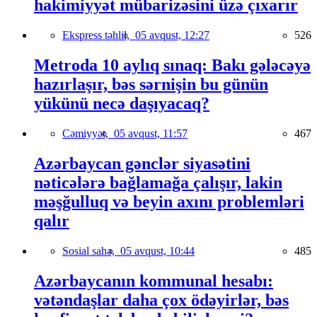
hakimiyyət mübarizəsini üzə çıxarır
Ekspress təhlil,
05 avqust, 12:27
526
Metroda 10 aylıq sınaq: Bakı gələcəyə
hazırlaşır, bəs sərnişin bu günün
yükünü necə daşıyacaq?
Cəmiyyət,
05 avqust, 11:57
467
Azərbaycan gənclər siyasətini
nəticələrə bağlamağa çalışır, lakin
məşğulluq və beyin axını problemləri
qalır
Sosial sahə,
05 avqust, 10:44
485
Azərbaycanın kommunal hesabı:
vətəndaşlar daha çox ödəyirlər, bəs