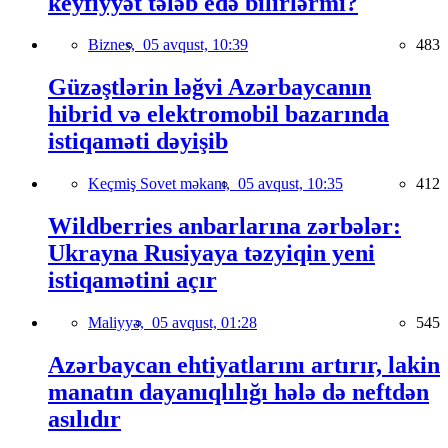
keyfiyyət tələb edə bilirlərmi?
Biznes,
05 avqust, 10:39
483
Güzəştlərin ləğvi Azərbaycanın
hibrid və elektromobil bazarında
istiqaməti dəyişib
Keçmiş Sovet məkanı,
05 avqust, 10:35
412
Wildberries anbarlarına zərbələr:
Ukrayna Rusiyaya təzyiqin yeni
istiqamətini açır
Maliyyə,
05 avqust, 01:28
545
Azərbaycan ehtiyatlarını artırır, lakin
manatın dayanıqlılığı hələ də neftdən
asılıdır