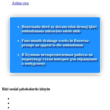
Ardını oxu
Buzovnada dörd ay davam edən drenaj işləri
ombudsmana müraciətə səbəb olub
Four-month drainage works in Buzovna
prompt an appeal to the ombudsman
В Бузовна четырехмесячные работы по
водоотводу стали поводом для обращения
к омбудсмену
Bizi sosial şəbəkələrdə izləyin