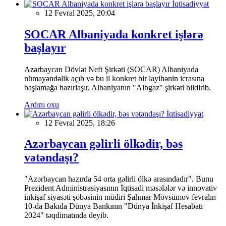
İqtisadiyyat
12 Fevral 2025, 20:04
SOCAR Albaniyada konkret işlərə
başlayır
Azərbaycan Dövlət Neft Şirkəti (SOCAR) Albaniyada
nümayəndəlik açıb və bu il konkret bir layihənin icrasına
başlamağa hazırlaşır, Albaniyanın "Albgaz" şirkəti bildirib.
Ardını oxu
İqtisadiyyat
12 Fevral 2025, 18:26
Azərbaycan gəlirli ölkədir, bəs
vətəndaşı?
"Azərbaycan hazırda 54 orta gəlirli ölkə arasındadır". Bunu
Prezident Administrasiyasının İqtisadi məsələlər və innovativ
inkişaf siyasəti şöbəsinin müdiri Şahmar Mövsümov fevralın
10-da Bakıda Dünya Bankının "Dünya İnkişaf Hesabatı
2024" təqdimatında deyib.