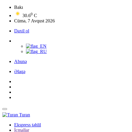
Bakı
0
30.6
C
Cümə, 7 Avqust 2026
Daxil ol
Abunə
Əlaqə
Turan
Ekspress təhlil
İcmallar