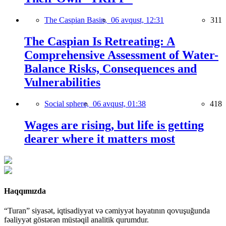
The Caspian Basin,
06 avqust, 12:31
311
The Caspian Is Retreating: A
Comprehensive Assessment of Water-
Balance Risks, Consequences and
Vulnerabilities
Social sphere,
06 avqust, 01:38
418
Wages are rising, but life is getting
dearer where it matters most
Haqqımızda
“Turan” siyasət, iqtisadiyyat və cəmiyyət həyatının qovuşuğunda
fəaliyyət göstərən müstəqil analitik qurumdur.