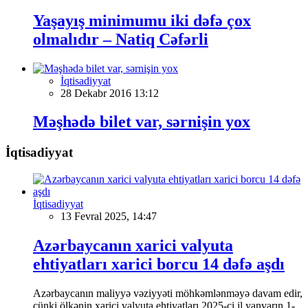
Yaşayış minimumu iki dəfə çox
olmalıdır – Natiq Cəfərli
İqtisadiyyat
28 Dekabr 2016 13:12
Məşhədə bilet var, sərnişin yox
İqtisadiyyat
İqtisadiyyat
13 Fevral 2025, 14:47
Azərbaycanın xarici valyuta
ehtiyatları xarici borcu 14 dəfə aşdı
Azərbaycanın maliyyə vəziyyəti möhkəmlənməyə davam edir,
çünki ölkənin xarici valyuta ehtiyatları 2025-ci il yanvarın 1-