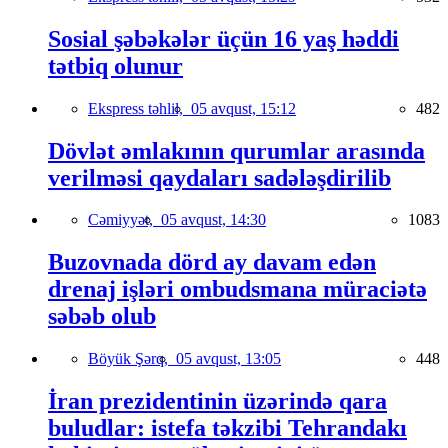
Sosial şəbəkələr üçün 16 yaş həddi
tətbiq olunur
Ekspress təhlil,
05 avqust, 15:12
482
Dövlət əmlakının qurumlar arasında
verilməsi qaydaları sadələşdirilib
Cəmiyyət,
05 avqust, 14:30
1083
Buzovnada dörd ay davam edən
drenaj işləri ombudsmana müraciətə
səbəb olub
Böyük Şərq,
05 avqust, 13:05
448
İran prezidentinin üzərində qara
buludlar: istefa təkzibi Tehrandakı