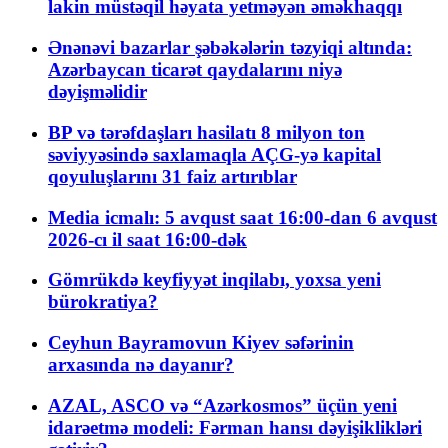
lakin müstəqil həyata yetməyən əməkhaqqı
Ənənəvi bazarlar şəbəkələrin təzyiqi altında:
Azərbaycan ticarət qaydalarını niyə
dəyişməlidir
BP və tərəfdaşları hasilatı 8 milyon ton
səviyyəsində saxlamaqla AÇG-yə kapital
qoyuluşlarını 31 faiz artırıblar
Media icmalı: 5 avqust saat 16:00-dan 6 avqust
2026-cı il saat 16:00-dək
Gömrükdə keyfiyyət inqilabı, yoxsa yeni
bürokratiya?
Ceyhun Bayramovun Kiyev səfərinin
arxasında nə dayanır?
AZAL, ASCO və “Azərkosmos” üçün yeni
idarəetmə modeli: Fərman hansı dəyişiklikləri