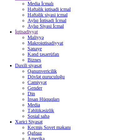
Media İcmalı
Həftəlik iqtisadi icmal
Həftəlik siyasi icmal
Aylıq İqtisadi İcmal
Aylıq Siyasi İcmal
İqtisadiyyat
Maliyyə
Makroiqtisadiyyat
Sənaye
Kənd təsərrüfatı
Biznes
Daxili siyasət
Qanunvericilik
Dövlət quruculuğu
Cəmiyyət
Gender
Din
İnsan Hüquqları
Media
Təhlükəsizlik
Sosial sahə
Xarici Siyasət
Keçmiş Sovet məkanı
Qafqaz
Amerika