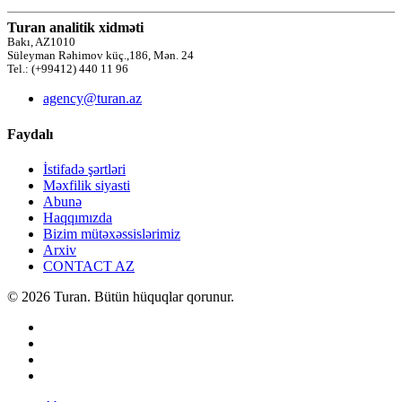
Turan analitik xidməti
Bakı, AZ1010
Süleyman Rəhimov küç.,186, Mən. 24
Tel.: (+99412) 440 11 96
agency@turan.az
Faydalı
İstifadə şərtləri
Məxfilik siyasti
Abunə
Haqqımızda
Bizim mütəxəssislərimiz
Arxiv
CONTACT AZ
© 2026 Turan. Bütün hüquqlar qorunur.