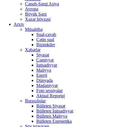
Cənub-Şərqi Asiya
Avropa
Böyük Şərq
Xəzər hövzəsi
Arxiv
Müsahibə
Sual-cavab
Çətin sual
Bizimkiler
Xəbərlər
Siyasət
Cəmiyyət
İqtisadiyyat
Maliyyə
Enerji
Dünyada
Mədəniyyət
Foto sessiyalar
Aktual Reportaj
Buraxılışlar
Bülleten Siyasət
Bülleten İqtisadiyyat
Bülleten Maliyyə
Bülleten Energetika
Söz istəyirəm