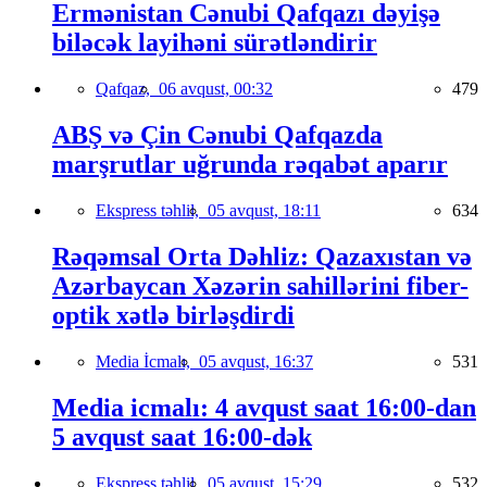
Ermənistan Cənubi Qafqazı dəyişə
biləcək layihəni sürətləndirir
Qafqaz,
06 avqust, 00:32
479
ABŞ və Çin Cənubi Qafqazda
marşrutlar uğrunda rəqabət aparır
Ekspress təhlil,
05 avqust, 18:11
634
Rəqəmsal Orta Dəhliz: Qazaxıstan və
Azərbaycan Xəzərin sahillərini fiber-
optik xətlə birləşdirdi
Media İcmalı,
05 avqust, 16:37
531
Media icmalı: 4 avqust saat 16:00-dan
5 avqust saat 16:00-dək
Ekspress təhlil,
05 avqust, 15:29
532