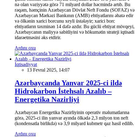
nə olan vəziyyətə görə 71 milyard dollar həcmində artıb. Bu
rəqəm, həmçinin Azərbaycan Dövlət Neft Fondu (SOFAZ) və
Azərbaycan Mərkəzi Bankının (AMB) ehtiyatlarını əhatə edir
və ölkənin xarici borcunu xeyli üstələyir; xarici borc
ehtiyatların təxminən 14 dəfə azdır. Bu güclü ehtiyat mövqeyi,
Azərbaycanın maliyyə sabitliyini və hökumətin strateji iqtisadi
idarəetməsini əks etdirir.
Ardını oxu
İqtisadiyyat
13 Fevral 2025, 14:07
Azərbaycanda Yanvar 2025-ci ildə
Hidrokarbon İstehsalı Azalıb –
Energetika Nazirliyi
Azərbaycan Energetika Nazirliyinin operativ məlumatlarına
görə, 2025-ci ilin yanvar ayında ölkədə 2,3 milyon ton neft
(kondensatla birlikdə) və 3,9 milyard kubmetr qaz hasil edilib.
Ardını oxu