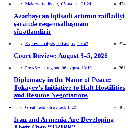
Makroiqtisadiyyat,
05 avqust, 01:24
434
Azərbaycan iqtisadi artımın zəiflədiyi
şəraitdə rəqəmsallaşmanı
sürətləndirir
Express analysis,
06 avqust, 13:43
354
Court Review: August 3–5, 2026
Post-Soviet region,
06 avqust, 13:19
361
Diplomacy in the Name of Peace:
Tokayev’s Initiative to Halt Hostilities
and Resume Negotiations
Great East,
06 avqust, 13:05
362
Iran and Armenia Are Developing
Their Own “TRIPP”