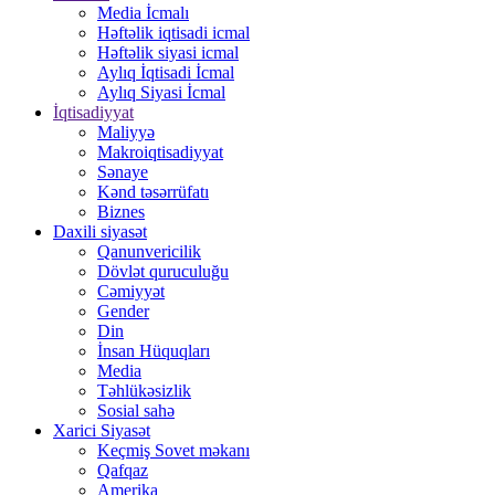
Media İcmalı
Həftəlik iqtisadi icmal
Həftəlik siyasi icmal
Aylıq İqtisadi İcmal
Aylıq Siyasi İcmal
İqtisadiyyat
Maliyyə
Makroiqtisadiyyat
Sənaye
Kənd təsərrüfatı
Biznes
Daxili siyasət
Qanunvericilik
Dövlət quruculuğu
Cəmiyyət
Gender
Din
İnsan Hüquqları
Media
Təhlükəsizlik
Sosial sahə
Xarici Siyasət
Keçmiş Sovet məkanı
Qafqaz
Amerika