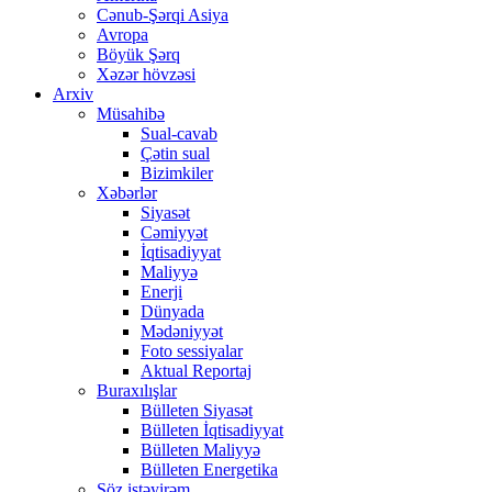
Cənub-Şərqi Asiya
Avropa
Böyük Şərq
Xəzər hövzəsi
Arxiv
Müsahibə
Sual-cavab
Çətin sual
Bizimkiler
Xəbərlər
Siyasət
Cəmiyyət
İqtisadiyyat
Maliyyə
Enerji
Dünyada
Mədəniyyət
Foto sessiyalar
Aktual Reportaj
Buraxılışlar
Bülleten Siyasət
Bülleten İqtisadiyyat
Bülleten Maliyyə
Bülleten Energetika
Söz istəyirəm