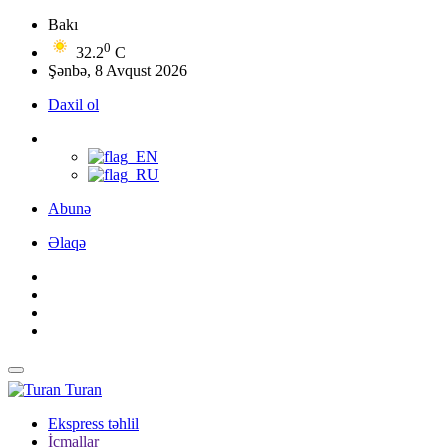
Bakı
0
32.2
C
Şənbə, 8 Avqust 2026
Daxil ol
Abunə
Əlaqə
Turan
Ekspress təhlil
İcmallar