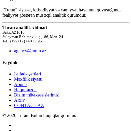
“Turan” siyasət, iqtisadiyyat və cəmiyyət həyatının qovuşuğunda
fəaliyyət göstərən müstəqil analitik qurumdur.
Turan analitik xidməti
Bakı, AZ1010
Süleyman Rəhimov küç.,186, Mən. 24
Tel.: (+99412) 440 11 96
agency@turan.az
Faydalı
İstifadə şərtləri
Məxfilik siyasti
Abunə
Haqqımızda
Bizim mütəxəssislərimiz
Arxiv
CONTACT AZ
© 2026 Turan. Bütün hüquqlar qorunur.