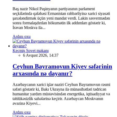
Baş nazir Nikol Paşinyanın partiyasının parlament
seçkilərində qələbəsi Ermənistan rəhbərliyinə xarici siyasəti
şaxələndirmək üçün yeni mandat verdi. Lakin səsvermədən
sonra formalaşdırılan hökumətin ilk addımları göstərir ki,
İrəvan Moskva ilə...
Ardını oxu
Keçmiş Sovet məkanı
6 Avqust 2026, 14:37
Ceyhun Bayramovun Kiyev səfərinin
arxasında nə dayanır?
Azərbaycanın xarici işlər naziri Ceyhun Bayramovun rəsmi
səfəri göstərir ki, Bakı Ukrayna ilə münasibətləri tədricən
humanitar yardım müstəvisindən energetika, iqtisadiyyat və
təhlükəsizlik sahələrinə keçirir. Azərbaycan Moskvanın
əvəzinə Kiyevi...
Ardını oxu