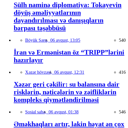
Sülh naminə diplomatiya: Tokayevin
döyüş əməliyyatlarının
dayandırılması və danışıqların
bərpası təşəbbüsü
Böyük Şərq,
06 avqust, 13:05
540
İran və Ermənistan öz “TRIPP”lərini
hazırlayır
Xəzər hövzəsi,
06 avqust, 12:31
416
Xəzər geri çəkilir: su balansına dair
risklərin, nəticələrin və zəifliklərin
kompleks qiymətləndirilməsi
Sosial sahə,
06 avqust, 01:38
546
Əməkhaqları artır, lakin həyat ən çox