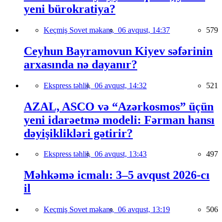
yeni bürokratiya?
Keçmiş Sovet məkanı,
06 avqust, 14:37
579
Ceyhun Bayramovun Kiyev səfərinin
arxasında nə dayanır?
Ekspress təhlil,
06 avqust, 14:32
521
AZAL, ASCO və “Azərkosmos” üçün
yeni idarəetmə modeli: Fərman hansı
dəyişiklikləri gətirir?
Ekspress təhlil,
06 avqust, 13:43
497
Məhkəmə icmalı: 3–5 avqust 2026-cı
il
Keçmiş Sovet məkanı,
06 avqust, 13:19
506