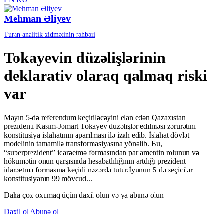
Mehman Əliyev
Turan analitik xidmətinin rəhbəri
Tokayevin düzəlişlərinin
deklarativ olaraq qalmaq riski
var
Mayın 5-də referendum keçiriləcəyini elan edən Qazaxıstan
prezidenti Kasım-Jomart Tokayev düzəlişlər edilməsi zərurətini
konstitusiya islahatının aparılması ilə izah edib. İslahat dövlət
modelinin tamamilə transformasiyasına yönəlib. Bu,
“superprezident” idarəetmə formasından parlamentin rolunun və
hökumətin onun qarşısında hesabatlılığının artdığı prezident
idarəetmə formasına keçidi nəzərdə tutur.İyunun 5-də seçicilər
konstitusiyanın 99 mövcud...
Daha çox oxumaq üçün daxil olun və ya abunə olun
Daxil ol
Abunə ol