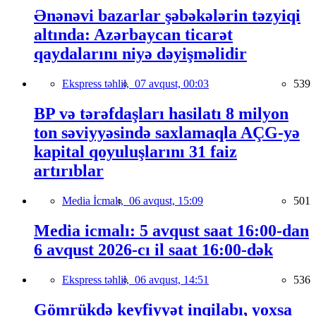
Ənənəvi bazarlar şəbəkələrin təzyiqi
altında: Azərbaycan ticarət
qaydalarını niyə dəyişməlidir
Ekspress təhlil,
07 avqust, 00:03
539
BP və tərəfdaşları hasilatı 8 milyon
ton səviyyəsində saxlamaqla AÇG-yə
kapital qoyuluşlarını 31 faiz
artırıblar
Media İcmalı,
06 avqust, 15:09
501
Media icmalı: 5 avqust saat 16:00-dan
6 avqust 2026-cı il saat 16:00-dək
Ekspress təhlil,
06 avqust, 14:51
536
Gömrükdə keyfiyyət inqilabı, yoxsa