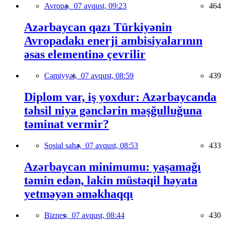
Avropa,
07 avqust, 09:23
464
Azərbaycan qazı Türkiyənin
Avropadakı enerji ambisiyalarının
əsas elementinə çevrilir
Cəmiyyət,
07 avqust, 08:59
439
Diplom var, iş yoxdur: Azərbaycanda
təhsil niyə gənclərin məşğulluğuna
təminat vermir?
Sosial sahə,
07 avqust, 08:53
433
Azərbaycan minimumu: yaşamağı
təmin edən, lakin müstəqil həyata
yetməyən əməkhaqqı
Biznes,
07 avqust, 08:44
430