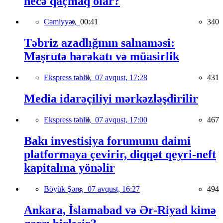
necə qaçmaq olar?
Cəmiyyət,
00:41
340
Təbriz azadlığının salnaməsi:
Məşrutə hərəkatı və müasirlik
Ekspress təhlil,
07 avqust, 17:28
431
Media idarəçiliyi mərkəzləşdirilir
Ekspress təhlil,
07 avqust, 17:00
467
Bakı investisiya forumunu daimi
platformaya çevirir, diqqət qeyri-neft
kapitalına yönəlir
Böyük Şərq,
07 avqust, 16:27
494
Ankara, İslamabad və Ər-Riyad kimə