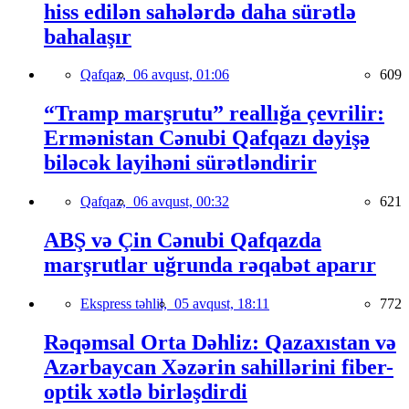
hiss edilən sahələrdə daha sürətlə
bahalaşır
Qafqaz,
06 avqust, 01:06
609
“Tramp marşrutu” reallığa çevrilir:
Ermənistan Cənubi Qafqazı dəyişə
biləcək layihəni sürətləndirir
Qafqaz,
06 avqust, 00:32
621
ABŞ və Çin Cənubi Qafqazda
marşrutlar uğrunda rəqabət aparır
Ekspress təhlil,
05 avqust, 18:11
772
Rəqəmsal Orta Dəhliz: Qazaxıstan və
Azərbaycan Xəzərin sahillərini fiber-
optik xətlə birləşdirdi