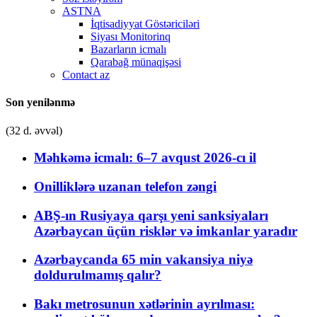
ASTNA
İqtisadiyyat Göstəriciləri
Siyası Monitorinq
Bazarların icmalı
Qarabağ münaqişəsi
Contact az
Son yenilənmə
(32 d. əvvəl)
Məhkəmə icmalı: 6–7 avqust 2026-cı il
Onilliklərə uzanan telefon zəngi
ABŞ-ın Rusiyaya qarşı yeni sanksiyaları
Azərbaycan üçün risklər və imkanlar yaradır
Azərbaycanda 65 min vakansiya niyə
doldurulmamış qalır?
Bakı metrosunun xətlərinin ayrılması: