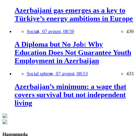
Azerbaijani gas emerges as a key to
Türkiye’s energy ambitions in Europe
Social,
07 avqust, 08:59
439
A Diploma but No Job: Why
Education Does Not Guarantee Youth
Employment in Azerbaijan
Social sphere,
07 avqust, 08:53
433
Azerbaijan’s minimum: a wage that
covers survival but not independent
living
Haqqımızda