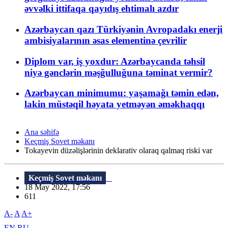
əvvəlki ittifaqa qayıdış ehtimalı azdır
Azərbaycan qazı Türkiyənin Avropadakı enerji
ambisiyalarının əsas elementinə çevrilir
Diplom var, iş yoxdur: Azərbaycanda təhsil
niyə gənclərin məşğulluğuna təminat vermir?
Azərbaycan minimumu: yaşamağı təmin edən,
lakin müstəqil həyata yetməyən əməkhaqqı
Ana səhifə
Keçmiş Sovet məkanı
Tokayevin düzəlişlərinin deklarativ olaraq qalmaq riski var
Keçmiş Sovet məkanı
18 May 2022, 17:56
611
A-
A
A+
EN
RU