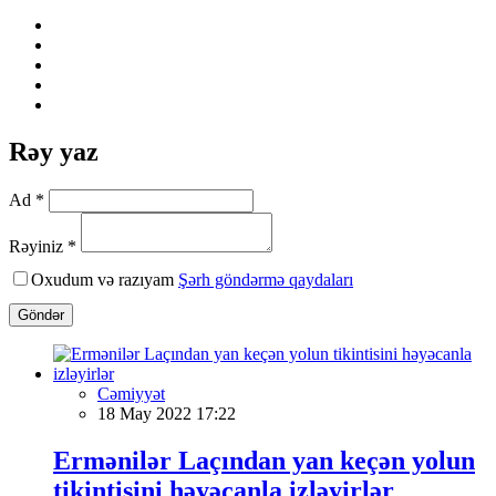
Rəy yaz
Ad *
Rəyiniz *
Oxudum və razıyam
Şərh göndərmə qaydaları
Göndər
Cəmiyyət
18 May 2022 17:22
Ermənilər Laçından yan keçən yolun
tikintisini həyəcanla izləyirlər