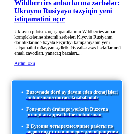
Wildberries anbarlarına zərbələr:
Ukrayna Rusiyaya təzyiqin yeni
istiqamətini açır
Ukrayna pilotsuz uçuş aparatlarının Wildberries anbar
komplekslərinə sistemli zərbələri Kiyevin Rusiyanın
dərinliklərində həyata keçirdiyi kampaniyanın yeni
istiqamətini müəyyənləşdirib. Əvvəllər əsas hədəflər neft
emalı zavodları, yanacaq bazaları,...
Ardını oxu
Buzovnada dörd ay davam edən drenaj işləri
ombudsmana müraciətə səbəb olub
Four-month drainage works in Buzovna
prompt an appeal to the ombudsman
В Бузовна четырехмесячные работы по
водоотводу стали поводом для обращения