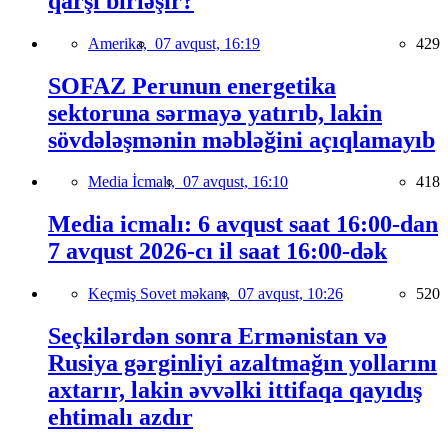
qarşı birləşir?
Amerika,
07 avqust, 16:19
429
SOFAZ Perunun energetika
sektoruna sərmayə yatırıb, lakin
sövdələşmənin məbləğini açıqlamayıb
Media İcmalı,
07 avqust, 16:10
418
Media icmalı: 6 avqust saat 16:00-dan
7 avqust 2026-cı il saat 16:00-dək
Keçmiş Sovet məkanı,
07 avqust, 10:26
520
Seçkilərdən sonra Ermənistan və
Rusiya gərginliyi azaltmağın yollarını
axtarır, lakin əvvəlki ittifaqa qayıdış
ehtimalı azdır