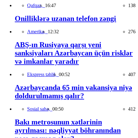
Qafqaz,
16:47
138
Onilliklərə uzanan telefon zəngi
Amerika,
12:32
276
ABŞ-ın Rusiyaya qarşı yeni
sanksiyaları Azərbaycan üçün risklər
və imkanlar yaradır
Ekspress təhlil,
00:52
407
Azərbaycanda 65 min vakansiya niyə
doldurulmamış qalır?
Sosial sahə,
00:50
412
Bakı metrosunun xətlərinin
ayrılması: nəqliyyat böhranından