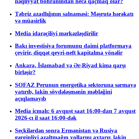
nəqliyyat böhranından necə qaçmaq olar?
Təbriz azadlığının salnaməsi: Məşrutə hərəkatı
və müasirlik
Media idarəçiliyi mərkəzləşdirilir
Bakı investisiya forumunu daimi platformaya
çevirir, diqqət qeyri-neft kapitalına yönəlir
Ankara, İslamabad və Ər-Riyad kimə qarşı
birləşir?
SOFAZ Perunun energetika sektoruna sərmayə
yatırıb, lakin sövdələşmənin məbləğini
açıqlamayıb
Media icmalı: 6 avqust saat 16:00-dan 7 avqust
2026-cı il saat 16:00-dək
Seçkilərdən sonra Ermənistan və Rusiya
gərginliyi azaltmağın yollarını axtarır, lakin