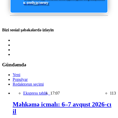
к омбудсмену
Bizi sosial şəbəkələrdə izləyin
Gündəmdə
Yeni
Populyar
Redaktorun seçimi
Ekspress təhlil,
17:07
113
Məhkəmə icmalı: 6–7 avqust 2026-cı
il