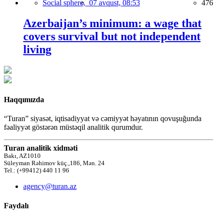
Social sphere,
07 avqust, 08:53
476
Azerbaijan’s minimum: a wage that
covers survival but not independent
living
Haqqımızda
“Turan” siyasət, iqtisadiyyat və cəmiyyət həyatının qovuşuğunda
fəaliyyət göstərən müstəqil analitik qurumdur.
Turan analitik xidməti
Bakı, AZ1010
Süleyman Rəhimov küç.,186, Mən. 24
Tel.: (+99412) 440 11 96
agency@turan.az
Faydalı