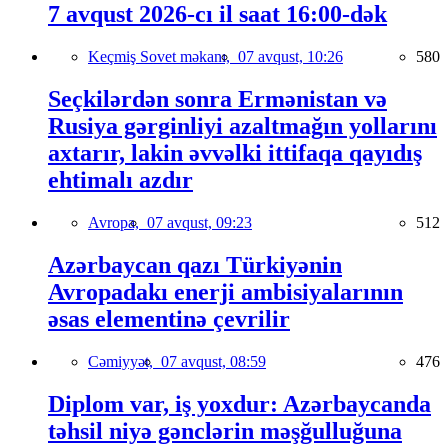
7 avqust 2026-cı il saat 16:00-dək
Keçmiş Sovet məkanı,
07 avqust, 10:26
580
Seçkilərdən sonra Ermənistan və
Rusiya gərginliyi azaltmağın yollarını
axtarır, lakin əvvəlki ittifaqa qayıdış
ehtimalı azdır
Avropa,
07 avqust, 09:23
512
Azərbaycan qazı Türkiyənin
Avropadakı enerji ambisiyalarının
əsas elementinə çevrilir
Cəmiyyət,
07 avqust, 08:59
476
Diplom var, iş yoxdur: Azərbaycanda
təhsil niyə gənclərin məşğulluğuna