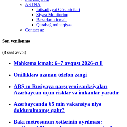
ASTNA
İqtisadiyyat Göstəriciləri
Siyası Monitorinq
Bazarların icmalı
Qarabağ münaqişəsi
Contact az
Son yenilənmə
(8 saat əvvəl)
Məhkəmə icmalı: 6–7 avqust 2026-cı il
Onilliklərə uzanan telefon zəngi
ABŞ-ın Rusiyaya qarşı yeni sanksiyaları
Azərbaycan üçün risklər və imkanlar yaradır
Azərbaycanda 65 min vakansiya niyə
doldurulmamış qalır?
Bakı metrosunun xətlərinin ayrılması: