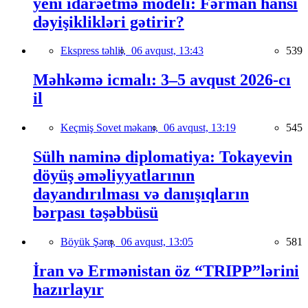
yeni idarəetmə modeli: Fərman hansı
dəyişiklikləri gətirir?
Ekspress təhlil,
06 avqust, 13:43
539
Məhkəmə icmalı: 3–5 avqust 2026-cı
il
Keçmiş Sovet məkanı,
06 avqust, 13:19
545
Sülh naminə diplomatiya: Tokayevin
döyüş əməliyyatlarının
dayandırılması və danışıqların
bərpası təşəbbüsü
Böyük Şərq,
06 avqust, 13:05
581
İran və Ermənistan öz “TRIPP”lərini
hazırlayır