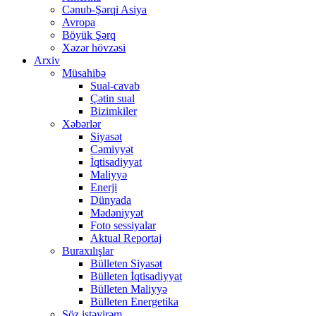
Cənub-Şərqi Asiya
Avropa
Böyük Şərq
Xəzər hövzəsi
Arxiv
Müsahibə
Sual-cavab
Çətin sual
Bizimkiler
Xəbərlər
Siyasət
Cəmiyyət
İqtisadiyyat
Maliyyə
Enerji
Dünyada
Mədəniyyət
Foto sessiyalar
Aktual Reportaj
Buraxılışlar
Bülleten Siyasət
Bülleten İqtisadiyyat
Bülleten Maliyyə
Bülleten Energetika
Söz istəyirəm