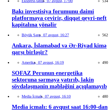
Ekspress təhlil,
07 avqust, 17:00
534
Bakı investisiya forumunu daimi
platformaya çevirir, diqqət qeyri-neft
kapitalına yönəlir
Böyük Şərq,
07 avqust, 16:27
562
Ankara, İslamabad və Ər-Riyad kimə
qarşı birləşir?
Amerika,
07 avqust, 16:19
490
SOFAZ Perunun energetika
sektoruna sərmayə yatırıb, lakin
sövdələşmənin məbləğini açıqlamayıb
Media İcmalı,
07 avqust, 16:10
480
Media icmalı: 6 avqust saat 16:00-dan