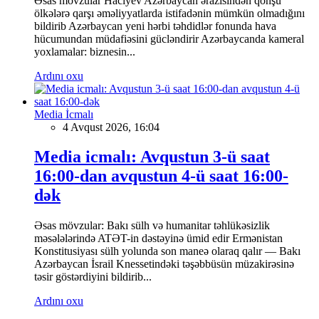
Əsas mövzular Hacıyev Azərbaycan ərazisindən qonşu
ölkələrə qarşı əməliyyatlarda istifadənin mümkün olmadığını
bildirib Azərbaycan yeni hərbi təhdidlər fonunda hava
hücumundan müdafiəsini gücləndirir Azərbaycanda kameral
yoxlamalar: biznesin...
Ardını oxu
Media İcmalı
4 Avqust 2026, 16:04
Media icmalı: Avqustun 3-ü saat
16:00-dan avqustun 4-ü saat 16:00-
dək
Əsas mövzular: Bakı sülh və humanitar təhlükəsizlik
məsələlərində ATƏT-in dəstəyinə ümid edir Ermənistan
Konstitusiyası sülh yolunda son maneə olaraq qalır — Bakı
Azərbaycan İsrail Knessetindəki təşəbbüsün müzakirəsinə
təsir göstərdiyini bildirib...
Ardını oxu