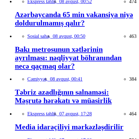
Ekspress təhlil,
08 avqust, 00:52
474
Azərbaycanda 65 min vakansiya niyə
doldurulmamış qalır?
Sosial sahə,
08 avqust, 00:50
463
Bakı metrosunun xətlərinin
ayrılması: nəqliyyat böhranından
necə qaçmaq olar?
Cəmiyyət,
08 avqust, 00:41
384
Təbriz azadlığının salnaməsi:
Məşrutə hərəkatı və müasirlik
Ekspress təhlil,
07 avqust, 17:28
464
Media idarəçiliyi mərkəzləşdirilir