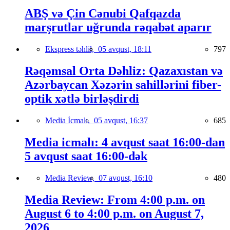
ABŞ və Çin Cənubi Qafqazda
marşrutlar uğrunda rəqabət aparır
Ekspress təhlil,
05 avqust, 18:11
797
Rəqəmsal Orta Dəhliz: Qazaxıstan və
Azərbaycan Xəzərin sahillərini fiber-
optik xətlə birləşdirdi
Media İcmalı,
05 avqust, 16:37
685
Media icmalı: 4 avqust saat 16:00-dan
5 avqust saat 16:00-dək
Media Review,
07 avqust, 16:10
480
Media Review: From 4:00 p.m. on
August 6 to 4:00 p.m. on August 7,
2026