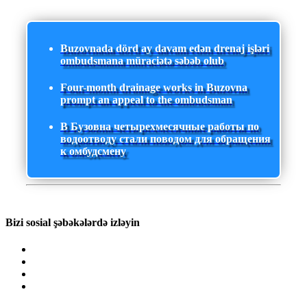
Buzovnada dörd ay davam edən drenaj işləri
ombudsmana müraciətə səbəb olub
Four-month drainage works in Buzovna
prompt an appeal to the ombudsman
В Бузовна четырехмесячные работы по
водоотводу стали поводом для обращения
к омбудсмену
Bizi sosial şəbəkələrdə izləyin