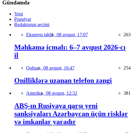
Gündəmdə
Yeni
Populyar
Redaktorun seçimi
Ekspress təhlil,
08 avqust, 17:07
263
Məhkəmə icmalı: 6–7 avqust 2026-cı
il
Qafqaz,
08 avqust, 16:47
254
Onilliklərə uzanan telefon zəngi
Amerika,
08 avqust, 12:32
381
ABŞ-ın Rusiyaya qarşı yeni
sanksiyaları Azərbaycan üçün risklər
və imkanlar yaradır