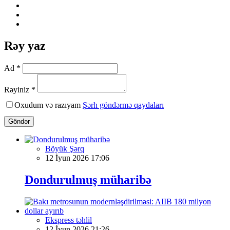
Rəy yaz
Ad *
Rəyiniz *
Oxudum və razıyam
Şərh göndərmə qaydaları
Göndər
Böyük Şərq
12 İyun 2026 17:06
Dondurulmuş müharibə
Ekspress təhlil
12 İyun 2026 21:26