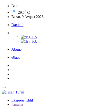
Bakı
0
29.5
C
Bazar, 9 Avqust 2026
Daxil ol
Abunə
Əlaqə
Turan
Ekspress təhlil
İcmallar