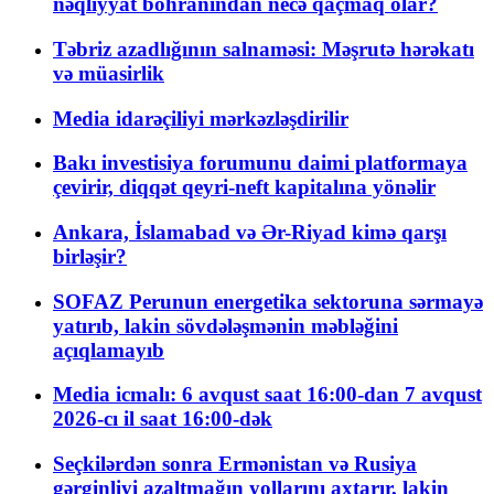
nəqliyyat böhranından necə qaçmaq olar?
Təbriz azadlığının salnaməsi: Məşrutə hərəkatı
və müasirlik
Media idarəçiliyi mərkəzləşdirilir
Bakı investisiya forumunu daimi platformaya
çevirir, diqqət qeyri-neft kapitalına yönəlir
Ankara, İslamabad və Ər-Riyad kimə qarşı
birləşir?
SOFAZ Perunun energetika sektoruna sərmayə
yatırıb, lakin sövdələşmənin məbləğini
açıqlamayıb
Media icmalı: 6 avqust saat 16:00-dan 7 avqust
2026-cı il saat 16:00-dək
Seçkilərdən sonra Ermənistan və Rusiya
gərginliyi azaltmağın yollarını axtarır, lakin