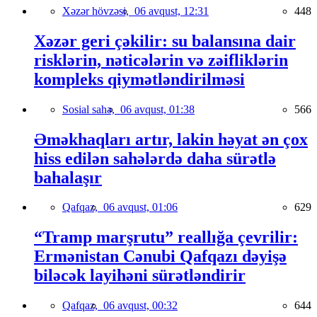
Xəzər hövzəsi,
06 avqust, 12:31
448
Xəzər geri çəkilir: su balansına dair
risklərin, nəticələrin və zəifliklərin
kompleks qiymətləndirilməsi
Sosial sahə,
06 avqust, 01:38
566
Əməkhaqları artır, lakin həyat ən çox
hiss edilən sahələrdə daha sürətlə
bahalaşır
Qafqaz,
06 avqust, 01:06
629
“Tramp marşrutu” reallığa çevrilir:
Ermənistan Cənubi Qafqazı dəyişə
biləcək layihəni sürətləndirir
Qafqaz,
06 avqust, 00:32
644