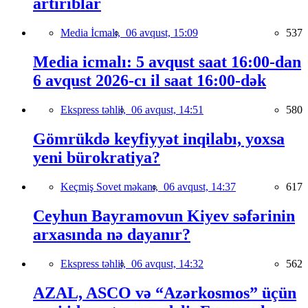
artırıblar
Media İcmalı,
06 avqust, 15:09
537
Media icmalı: 5 avqust saat 16:00-dan
6 avqust 2026-cı il saat 16:00-dək
Ekspress təhlil,
06 avqust, 14:51
580
Gömrükdə keyfiyyət inqilabı, yoxsa
yeni bürokratiya?
Keçmiş Sovet məkanı,
06 avqust, 14:37
617
Ceyhun Bayramovun Kiyev səfərinin
arxasında nə dayanır?
Ekspress təhlil,
06 avqust, 14:32
562
AZAL, ASCO və “Azərkosmos” üçün