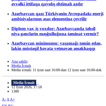
əvvəlki ittifaqa qayıdış ehtimalı azdır
Azərbaycan qazı Türkiyənin Avropadakı enerji
ambisiyalarının əsas elementinə çevrilir
Diplom var, iş yoxdur: Azərbaycanda təhsil
niyə gənclərin məşğulluğuna təminat vermir?
Azərbaycan minimumu: yaşamağı təmin edən,
lakin müstəqil həyata yetməyən əməkhaqqı
Ana səhifə
Media İcmalı
Media icmalı: 11 iyun saat 16:00-dan 12 iyun saat 16:00-dək
Media İcmalı
12 İyun 2026, 17:18
1380
A-
A
A+
EN
RU