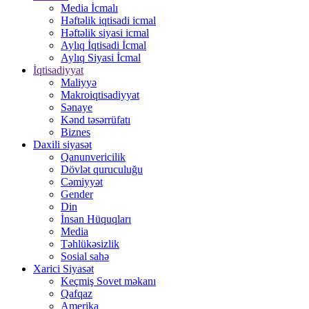
Media İcmalı
Həftəlik iqtisadi icmal
Həftəlik siyasi icmal
Aylıq İqtisadi İcmal
Aylıq Siyasi İcmal
İqtisadiyyat
Maliyyə
Makroiqtisadiyyat
Sənaye
Kənd təsərrüfatı
Biznes
Daxili siyasət
Qanunvericilik
Dövlət quruculuğu
Cəmiyyət
Gender
Din
İnsan Hüquqları
Media
Təhlükəsizlik
Sosial sahə
Xarici Siyasət
Keçmiş Sovet məkanı
Qafqaz
Amerika