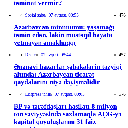
təminat vermir?
Sosial sahə,
07 avqust, 08:53
476
Azərbaycan minimumu: yaşamağı
təmin edən, lakin müstəqil həyata
yetməyən əməkhaqqı
Biznes,
07 avqust, 08:44
457
Ənənəvi bazarlar şəbəkələrin təzyiqi
altında: Azərbaycan ticarət
qaydalarını niyə dəyişməlidir
Ekspress təhlil,
07 avqust, 00:03
576
BP və tərəfdaşları hasilatı 8 milyon
ton səviyyəsində saxlamaqla AÇG-yə
kapital qoyuluşlarını 31 faiz