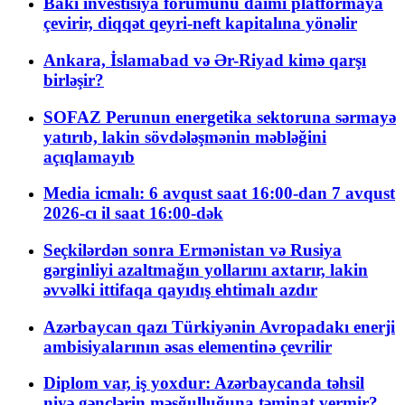
Bakı investisiya forumunu daimi platformaya
çevirir, diqqət qeyri-neft kapitalına yönəlir
Ankara, İslamabad və Ər-Riyad kimə qarşı
birləşir?
SOFAZ Perunun energetika sektoruna sərmayə
yatırıb, lakin sövdələşmənin məbləğini
açıqlamayıb
Media icmalı: 6 avqust saat 16:00-dan 7 avqust
2026-cı il saat 16:00-dək
Seçkilərdən sonra Ermənistan və Rusiya
gərginliyi azaltmağın yollarını axtarır, lakin
əvvəlki ittifaqa qayıdış ehtimalı azdır
Azərbaycan qazı Türkiyənin Avropadakı enerji
ambisiyalarının əsas elementinə çevrilir
Diplom var, iş yoxdur: Azərbaycanda təhsil
niyə gənclərin məşğulluğuna təminat vermir?