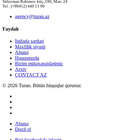
Süleyman Rəhimov küç.,186, Mən. 24
Tel.: (+99412) 440 11 96
agency@turan.az
Faydalı
İstifadə şərtləri
Məxfilik siyasti
Abunə
Haqqımızda
Bizim mütəxəssislərimiz
Arxiv
CONTACT AZ
© 2026 Turan. Bütün hüquqlar qorunur.
Abunə
Daxil ol
Bizi facebookda izləyin