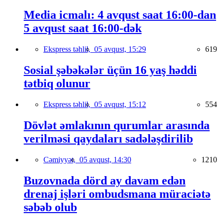
Media icmalı: 4 avqust saat 16:00-dan
5 avqust saat 16:00-dək
Ekspress təhlil,
05 avqust, 15:29
619
Sosial şəbəkələr üçün 16 yaş həddi
tətbiq olunur
Ekspress təhlil,
05 avqust, 15:12
554
Dövlət əmlakının qurumlar arasında
verilməsi qaydaları sadələşdirilib
Cəmiyyət,
05 avqust, 14:30
1210
Buzovnada dörd ay davam edən
drenaj işləri ombudsmana müraciətə
səbəb olub