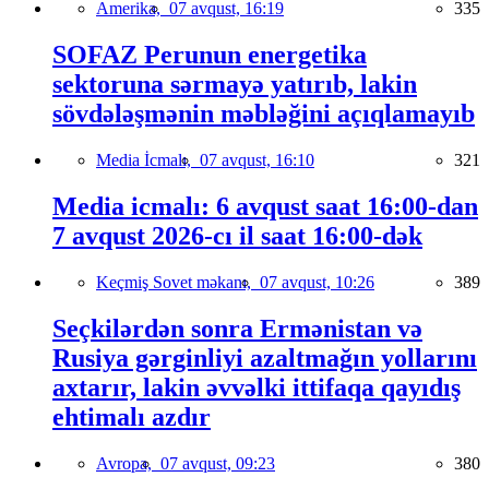
Amerika,
07 avqust, 16:19
335
SOFAZ Perunun energetika
sektoruna sərmayə yatırıb, lakin
sövdələşmənin məbləğini açıqlamayıb
Media İcmalı,
07 avqust, 16:10
321
Media icmalı: 6 avqust saat 16:00-dan
7 avqust 2026-cı il saat 16:00-dək
Keçmiş Sovet məkanı,
07 avqust, 10:26
389
Seçkilərdən sonra Ermənistan və
Rusiya gərginliyi azaltmağın yollarını
axtarır, lakin əvvəlki ittifaqa qayıdış
ehtimalı azdır
Avropa,
07 avqust, 09:23
380