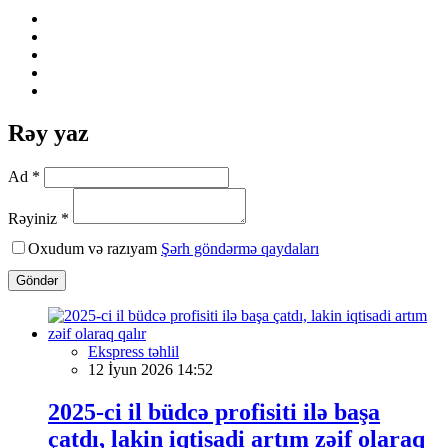
Rəy yaz
Ad *
Rəyiniz *
Oxudum və razıyam
Şərh göndərmə qaydaları
Göndər
Ekspress təhlil
12 İyun 2026 14:52
2025-ci il büdcə profisiti ilə başa
çatdı, lakin iqtisadi artım zəif olaraq