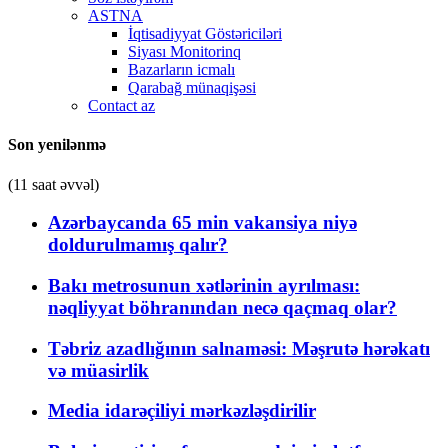
ASTNA
İqtisadiyyat Göstəriciləri
Siyası Monitorinq
Bazarların icmalı
Qarabağ münaqişəsi
Contact az
Son yenilənmə
(11 saat əvvəl)
Azərbaycanda 65 min vakansiya niyə
doldurulmamış qalır?
Bakı metrosunun xətlərinin ayrılması:
nəqliyyat böhranından necə qaçmaq olar?
Təbriz azadlığının salnaməsi: Məşrutə hərəkatı
və müasirlik
Media idarəçiliyi mərkəzləşdirilir