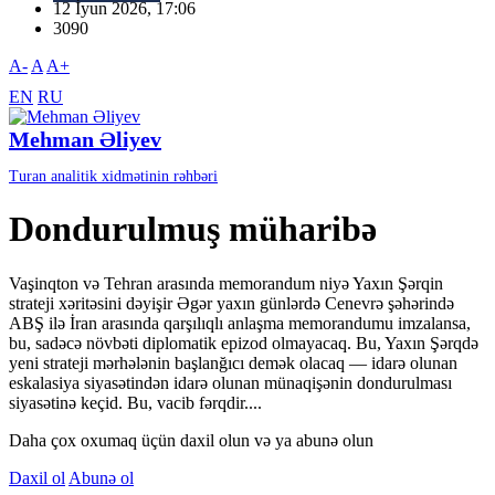
12 İyun 2026, 17:06
3090
A-
A
A+
EN
RU
Mehman Əliyev
Turan analitik xidmətinin rəhbəri
Dondurulmuş müharibə
Vaşinqton və Tehran arasında memorandum niyə Yaxın Şərqin
strateji xəritəsini dəyişir Əgər yaxın günlərdə Cenevrə şəhərində
ABŞ ilə İran arasında qarşılıqlı anlaşma memorandumu imzalansa,
bu, sadəcə növbəti diplomatik epizod olmayacaq. Bu, Yaxın Şərqdə
yeni strateji mərhələnin başlanğıcı demək olacaq — idarə olunan
eskalasiya siyasətindən idarə olunan münaqişənin dondurulması
siyasətinə keçid. Bu, vacib fərqdir....
Daha çox oxumaq üçün daxil olun və ya abunə olun
Daxil ol
Abunə ol