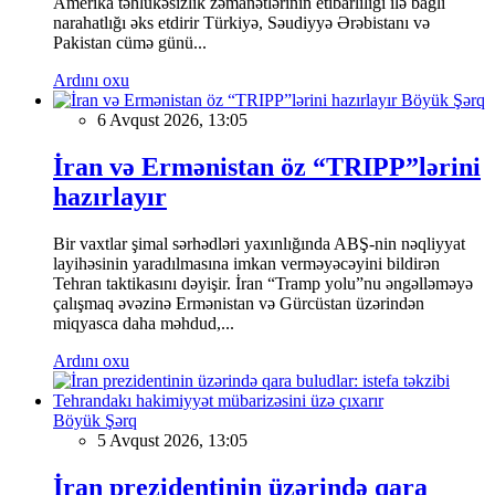
Amerika təhlükəsizlik zəmanətlərinin etibarlılığı ilə bağlı
narahatlığı əks etdirir Türkiyə, Səudiyyə Ərəbistanı və
Pakistan cümə günü...
Ardını oxu
Böyük Şərq
6 Avqust 2026, 13:05
İran və Ermənistan öz “TRIPP”lərini
hazırlayır
Bir vaxtlar şimal sərhədləri yaxınlığında ABŞ-nin nəqliyyat
layihəsinin yaradılmasına imkan verməyəcəyini bildirən
Tehran taktikasını dəyişir. İran “Tramp yolu”nu əngəlləməyə
çalışmaq əvəzinə Ermənistan və Gürcüstan üzərindən
miqyasca daha məhdud,...
Ardını oxu
Böyük Şərq
5 Avqust 2026, 13:05
İran prezidentinin üzərində qara