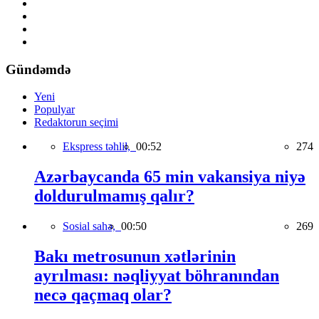
Gündəmdə
Yeni
Populyar
Redaktorun seçimi
Ekspress təhlil,
00:52
274
Azərbaycanda 65 min vakansiya niyə
doldurulmamış qalır?
Sosial sahə,
00:50
269
Bakı metrosunun xətlərinin
ayrılması: nəqliyyat böhranından
necə qaçmaq olar?