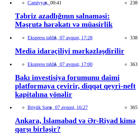
Cəmiyyət,
00:41
238
Təbriz azadlığının salnaməsi:
Məşrutə hərəkatı və müasirlik
Ekspress təhlil,
07 avqust, 17:28
338
Media idarəçiliyi mərkəzləşdirilir
Ekspress təhlil,
07 avqust, 17:00
363
Bakı investisiya forumunu daimi
platformaya çevirir, diqqət qeyri-neft
kapitalına yönəlir
Böyük Şərq,
07 avqust, 16:27
365
Ankara, İslamabad və Ər-Riyad kimə
qarşı birləşir?