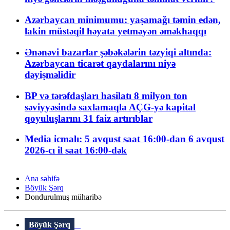
Azərbaycan minimumu: yaşamağı təmin edən,
lakin müstəqil həyata yetməyən əməkhaqqı
Ənənəvi bazarlar şəbəkələrin təzyiqi altında:
Azərbaycan ticarət qaydalarını niyə
dəyişməlidir
BP və tərəfdaşları hasilatı 8 milyon ton
səviyyəsində saxlamaqla AÇG-yə kapital
qoyuluşlarını 31 faiz artırıblar
Media icmalı: 5 avqust saat 16:00-dan 6 avqust
2026-cı il saat 16:00-dək
Ana səhifə
Böyük Şərq
Dondurulmuş müharibə
Böyük Şərq