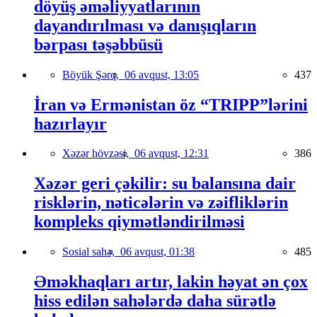
döyüş əməliyyatlarının
dayandırılması və danışıqların
bərpası təşəbbüsü
Böyük Şərq,
06 avqust, 13:05
437
İran və Ermənistan öz “TRIPP”lərini
hazırlayır
Xəzər hövzəsi,
06 avqust, 12:31
386
Xəzər geri çəkilir: su balansına dair
risklərin, nəticələrin və zəifliklərin
kompleks qiymətləndirilməsi
Sosial sahə,
06 avqust, 01:38
485
Əməkhaqları artır, lakin həyat ən çox
hiss edilən sahələrdə daha sürətlə