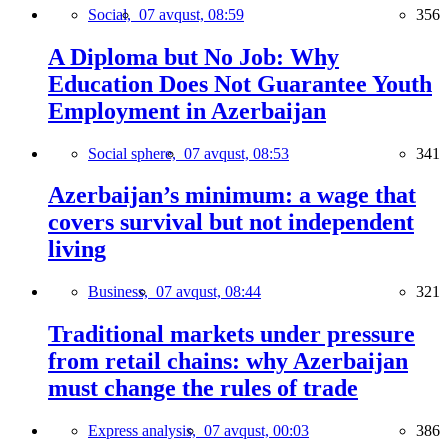
Social,
07 avqust, 08:59
356
A Diploma but No Job: Why
Education Does Not Guarantee Youth
Employment in Azerbaijan
Social sphere,
07 avqust, 08:53
341
Azerbaijan’s minimum: a wage that
covers survival but not independent
living
Business,
07 avqust, 08:44
321
Traditional markets under pressure
from retail chains: why Azerbaijan
must change the rules of trade
Express analysis,
07 avqust, 00:03
386