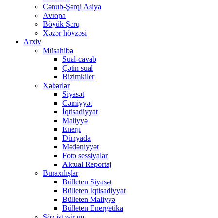
Cənub-Şərqi Asiya
Avropa
Böyük Şərq
Xəzər hövzəsi
Arxiv
Müsahibə
Sual-cavab
Çətin sual
Bizimkiler
Xəbərlər
Siyasət
Cəmiyyət
İqtisadiyyat
Maliyyə
Enerji
Dünyada
Mədəniyyət
Foto sessiyalar
Aktual Reportaj
Buraxılışlar
Bülleten Siyasət
Bülleten İqtisadiyyat
Bülleten Maliyyə
Bülleten Energetika
Söz istəyirəm