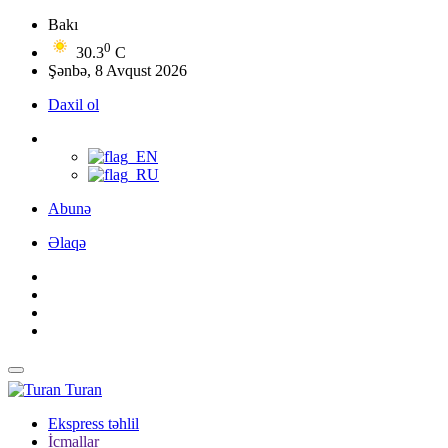
Bakı
0
30.3
C
Şənbə, 8 Avqust 2026
Daxil ol
Abunə
Əlaqə
Turan
Ekspress təhlil
İcmallar