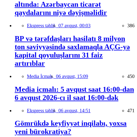
altında: Azərbaycan ticarət
qaydalarını niyə dəyişməlidir
Ekspress təhlil,
07 avqust, 00:03
386
BP və tərəfdaşları hasilatı 8 milyon
ton səviyyəsində saxlamaqla AÇG-yə
kapital qoyuluşlarını 31 faiz
artırıblar
Media İcmalı,
06 avqust, 15:09
450
Media icmalı: 5 avqust saat 16:00-dan
6 avqust 2026-cı il saat 16:00-dək
Ekspress təhlil,
06 avqust, 14:51
471
Gömrükdə keyfiyyət inqilabı, yoxsa
yeni bürokratiya?