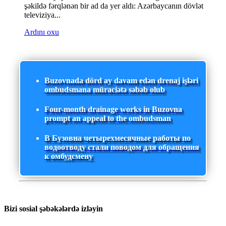
şəkildə fərqlənən bir ad da yer aldı: Azərbaycanın dövlət
televiziya...
Ardını oxu
Buzovnada dörd ay davam edən drenaj işləri
ombudsmana müraciətə səbəb olub
Four-month drainage works in Buzovna
prompt an appeal to the ombudsman
В Бузовна четырехмесячные работы по
водоотводу стали поводом для обращения
к омбудсмену
Bizi sosial şəbəkələrdə izləyin