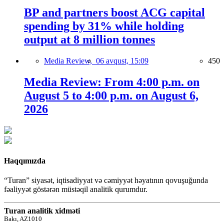
BP and partners boost ACG capital
spending by 31% while holding
output at 8 million tonnes
Media Review,
06 avqust, 15:09
450
Media Review: From 4:00 p.m. on
August 5 to 4:00 p.m. on August 6,
2026
Haqqımızda
“Turan” siyasət, iqtisadiyyat və cəmiyyət həyatının qovuşuğunda
fəaliyyət göstərən müstəqil analitik qurumdur.
Turan analitik xidməti
Bakı, AZ1010