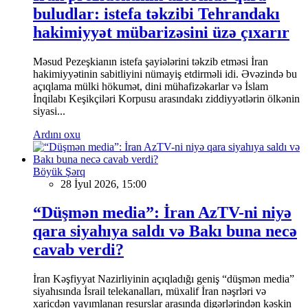
buludlar: istefa təkzibi Tehrandakı
hakimiyyət mübarizəsini üzə çıxarır
Məsud Pezeşkianın istefa şayiələrini təkzib etməsi İran
hakimiyyətinin sabitliyini nümayiş etdirməli idi. Əvəzində bu
açıqlama mülki hökumət, dini mühafizəkarlar və İslam
İnqilabı Keşikçiləri Korpusu arasındakı ziddiyyətlərin ölkənin
siyasi...
Ardını oxu
Böyük Şərq
28 İyul 2026, 15:00
“Düşmən media”: İran AzTV-ni niyə
qara siyahıya saldı və Bakı buna necə
cavab verdi?
İran Kəşfiyyat Nazirliyinin açıqladığı geniş “düşmən media”
siyahısında İsrail telekanalları, müxalif İran nəşrləri və
xaricdən yayımlanan resurslar arasında digərlərindən kəskin