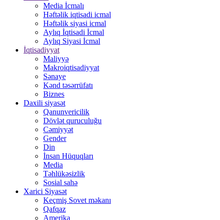
Media İcmalı
Həftəlik iqtisadi icmal
Həftəlik siyasi icmal
Aylıq İqtisadi İcmal
Aylıq Siyasi İcmal
İqtisadiyyat
Maliyyə
Makroiqtisadiyyat
Sənaye
Kənd təsərrüfatı
Biznes
Daxili siyasət
Qanunvericilik
Dövlət quruculuğu
Cəmiyyət
Gender
Din
İnsan Hüquqları
Media
Təhlükəsizlik
Sosial sahə
Xarici Siyasət
Keçmiş Sovet məkanı
Qafqaz
Amerika