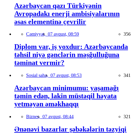
Azərbaycan qazı Türkiyənin
Avropadakı enerji ambisiyalarının
əsas elementinə çevrilir
Cəmiyyət,
07 avqust, 08:59
356
Diplom var, iş yoxdur: Azərbaycanda
təhsil niyə gənclərin məşğulluğuna
təminat vermir?
Sosial sahə,
07 avqust, 08:53
341
Azərbaycan minimumu: yaşamağı
təmin edən, lakin müstəqil həyata
yetməyən əməkhaqqı
Biznes,
07 avqust, 08:44
321
Ənənəvi bazarlar şəbəkələrin təzyiqi