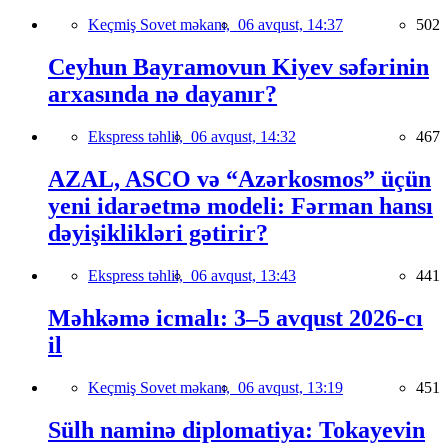
Keçmiş Sovet məkanı,
06 avqust, 14:37
502
Ceyhun Bayramovun Kiyev səfərinin
arxasında nə dayanır?
Ekspress təhlil,
06 avqust, 14:32
467
AZAL, ASCO və “Azərkosmos” üçün
yeni idarəetmə modeli: Fərman hansı
dəyişiklikləri gətirir?
Ekspress təhlil,
06 avqust, 13:43
441
Məhkəmə icmalı: 3–5 avqust 2026-cı
il
Keçmiş Sovet məkanı,
06 avqust, 13:19
451
Sülh naminə diplomatiya: Tokayevin