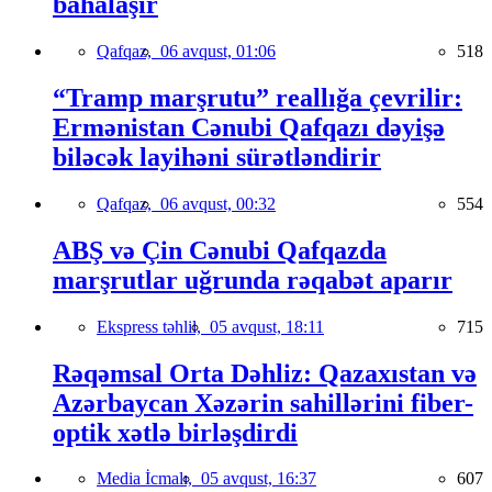
bahalaşır
Qafqaz,
06 avqust, 01:06
518
“Tramp marşrutu” reallığa çevrilir:
Ermənistan Cənubi Qafqazı dəyişə
biləcək layihəni sürətləndirir
Qafqaz,
06 avqust, 00:32
554
ABŞ və Çin Cənubi Qafqazda
marşrutlar uğrunda rəqabət aparır
Ekspress təhlil,
05 avqust, 18:11
715
Rəqəmsal Orta Dəhliz: Qazaxıstan və
Azərbaycan Xəzərin sahillərini fiber-
optik xətlə birləşdirdi
Media İcmalı,
05 avqust, 16:37
607