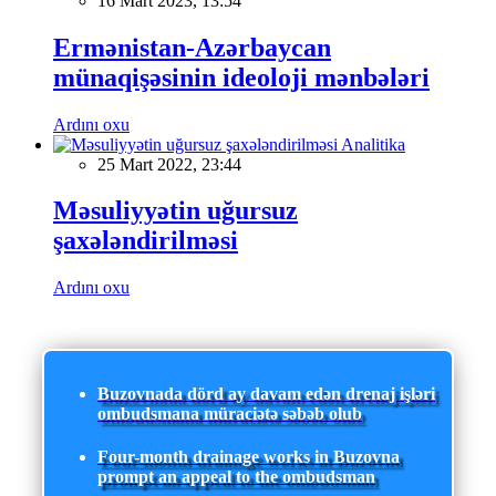
16 Mart 2023, 13:54
Ermənistan-Azərbaycan
münaqişəsinin ideoloji mənbələri
Ardını oxu
Analitika
25 Mart 2022, 23:44
Məsuliyyətin uğursuz
şaxələndirilməsi
Ardını oxu
Buzovnada dörd ay davam edən drenaj işləri
ombudsmana müraciətə səbəb olub
Four-month drainage works in Buzovna
prompt an appeal to the ombudsman