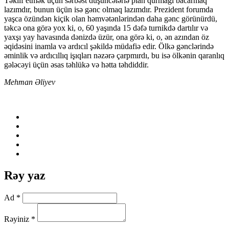
Təklif etmək üçün sərbəst düşüncələrlə plan qurmağı bacarmaq
lazımdır, bunun üçün isə gənc olmaq lazımdır. Prezident forumda
yaşca özündən kiçik olan həmvətənlərindən daha gənc görünürdü,
təkcə ona görə yox ki, o, 60 yaşında 15 dəfə turnikdə dartılır və
yaxşı yay havasında dənizdə üzür, ona görə ki, o, ən azından öz
əqidəsini inamla və ardıcıl şəkildə müdafiə edir. Ölkə gənclərində
əminlik və ardıcıllıq işıqları nəzərə çarpmırdı, bu isə ölkənin qaranlıq
gələcəyi üçün əsas təhlükə və hətta təhdiddir.
Mehman Əliyev
Rəy yaz
Ad *
Rəyiniz *