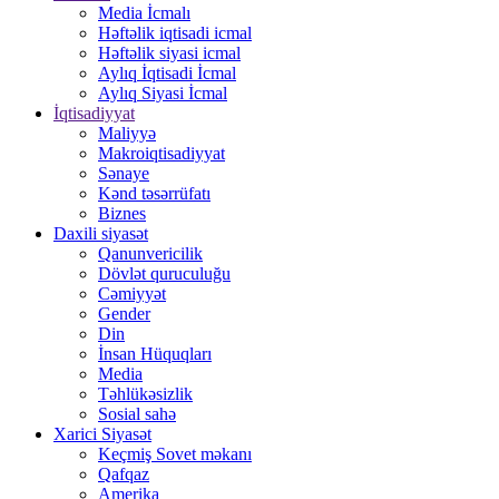
Media İcmalı
Həftəlik iqtisadi icmal
Həftəlik siyasi icmal
Aylıq İqtisadi İcmal
Aylıq Siyasi İcmal
İqtisadiyyat
Maliyyə
Makroiqtisadiyyat
Sənaye
Kənd təsərrüfatı
Biznes
Daxili siyasət
Qanunvericilik
Dövlət quruculuğu
Cəmiyyət
Gender
Din
İnsan Hüquqları
Media
Təhlükəsizlik
Sosial sahə
Xarici Siyasət
Keçmiş Sovet məkanı
Qafqaz
Amerika