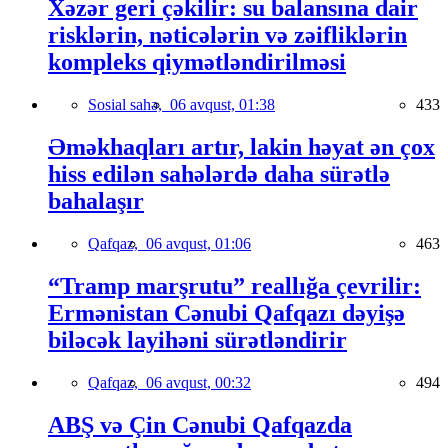
Xəzər geri çəkilir: su balansına dair
risklərin, nəticələrin və zəifliklərin
kompleks qiymətləndirilməsi
Sosial sahə,
06 avqust, 01:38
433
Əməkhaqları artır, lakin həyat ən çox
hiss edilən sahələrdə daha sürətlə
bahalaşır
Qafqaz,
06 avqust, 01:06
463
“Tramp marşrutu” reallığa çevrilir:
Ermənistan Cənubi Qafqazı dəyişə
biləcək layihəni sürətləndirir
Qafqaz,
06 avqust, 00:32
494
ABŞ və Çin Cənubi Qafqazda