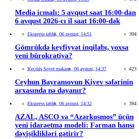
Media icmalı: 5 avqust saat 16:00-dan
6 avqust 2026-cı il saat 16:00-dək
Ekspress təhlil,
06 avqust, 14:51
394
Gömrükdə keyfiyyət inqilabı, yoxsa
yeni bürokratiya?
Keçmiş Sovet məkanı,
06 avqust, 14:37
423
Ceyhun Bayramovun Kiyev səfərinin
arxasında nə dayanır?
Ekspress təhlil,
06 avqust, 14:32
394
AZAL, ASCO və “Azərkosmos” üçün
yeni idarəetmə modeli: Fərman hansı
dəyişiklikləri gətirir?