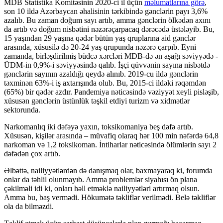
MDB Statistika Komitəsinin 2020-ci il üçün
məlumatlarına görə
,
son 10 ildə Azərbaycan əhalisinin tərkibində gənclərin payı 3,6%
azalıb. Bu zaman doğum sayı artıb, amma gənclərin ölkədən axını
da artıb və doğum nisbətini nəzərəçarpacaq dərəcədə üstələyib. Bu,
15 yaşından 29 yaşına qədər bütün yaş qruplarına aid gənclər
arasında, xüsusilə də 20-24 yaş qrupunda nəzərə çarpıb. Eyni
zamanda, birləşdirilmiş büdcə xərcləri MDB-də ən aşağı səviyyədə -
ÜDM-in 0,9%-i səviyyəsində qalıb. İşçi qüvvənin sayına nisbətdə
gənclərin sayının azaldığı qeydə alınıb. 2019-cu ildə gənclərin
təxminən 63%-i iş axtarışında olub. Bu, 2015-ci ildəki rəqəmdən
(65%) bir qədər azdır. Pandemiya nəticəsində vəziyyət xeyli pisləşib,
xüsusən gənclərin üstünlük təşkil etdiyi turizm və xidmətlər
sektorunda.
Narkomanlıq iki dəfəyə yaxın, toksikomaniya beş dəfə artıb.
Xüsusən, kişilər arasında – müvafiq olaraq hər 100 min nəfərdə 64,8
narkoman və 1,2 toksikoman. İntiharlar nəticəsində ölümlərin sayı 2
dəfədən çox artıb.
Əlbəttə, nailiyyətlərdən də danışmaq olar, baxmayaraq ki, forumda
onlar da təhlil olunmayıb. Amma problemlər siyahısı ön plana
çəkilməli idi ki, onları həll etməklə nailiyyətləri artırmaq olsun.
Amma bu, baş vermədi. Hökumətə təkliflər verilmədi. Belə təkliflər
ola da bilməzdi.