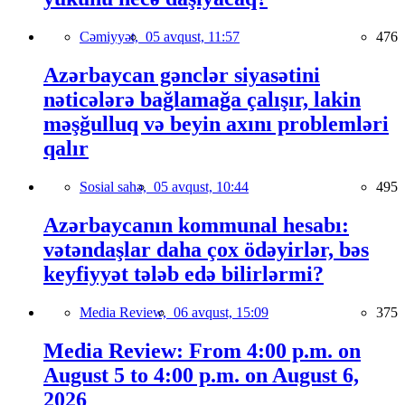
Cəmiyyət,
05 avqust, 11:57
476
Azərbaycan gənclər siyasətini
nəticələrə bağlamağa çalışır, lakin
məşğulluq və beyin axını problemləri
qalır
Sosial sahə,
05 avqust, 10:44
495
Azərbaycanın kommunal hesabı:
vətəndaşlar daha çox ödəyirlər, bəs
keyfiyyət tələb edə bilirlərmi?
Media Review,
06 avqust, 15:09
375
Media Review: From 4:00 p.m. on
August 5 to 4:00 p.m. on August 6,
2026