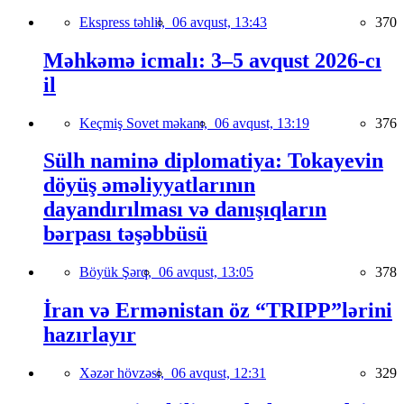
Ekspress təhlil,
06 avqust, 13:43
370
Məhkəmə icmalı: 3–5 avqust 2026-cı
il
Keçmiş Sovet məkanı,
06 avqust, 13:19
376
Sülh naminə diplomatiya: Tokayevin
döyüş əməliyyatlarının
dayandırılması və danışıqların
bərpası təşəbbüsü
Böyük Şərq,
06 avqust, 13:05
378
İran və Ermənistan öz “TRIPP”lərini
hazırlayır
Xəzər hövzəsi,
06 avqust, 12:31
329