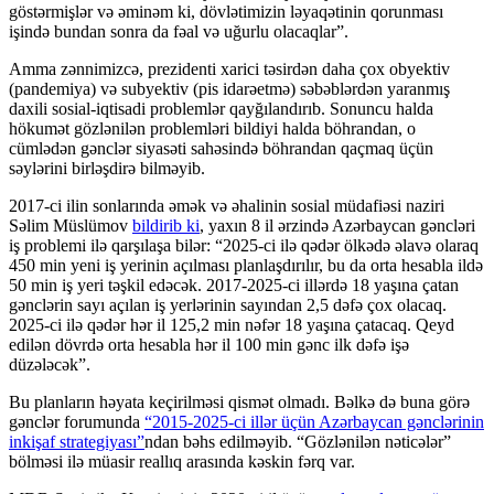
göstərmişlər və əminəm ki, dövlətimizin ləyaqətinin qorunması
işində bundan sonra da fəal və uğurlu olacaqlar”.
Amma zənnimizcə, prezidenti xarici təsirdən daha çox obyektiv
(pandemiya) və subyektiv (pis idarəetmə) səbəblərdən yaranmış
daxili sosial-iqtisadi problemlər qayğılandırıb. Sonuncu halda
hökumət gözlənilən problemləri bildiyi halda böhrandan, o
cümlədən gənclər siyasəti sahəsində böhrandan qaçmaq üçün
səylərini birləşdirə bilməyib.
2017-ci ilin sonlarında əmək və əhalinin sosial müdafiəsi naziri
Səlim Müslümov
bildirib ki
, yaxın 8 il ərzində Azərbaycan gəncləri
iş problemi ilə qarşılaşa bilər: “2025-ci ilə qədər ölkədə əlavə olaraq
450 min yeni iş yerinin açılması planlaşdırılır, bu da orta hesabla ildə
50 min iş yeri təşkil edəcək. 2017-2025-ci illərdə 18 yaşına çatan
gənclərin sayı açılan iş yerlərinin sayından 2,5 dəfə çox olacaq.
2025-ci ilə qədər hər il 125,2 min nəfər 18 yaşına çatacaq. Qeyd
edilən dövrdə orta hesabla hər il 100 min gənc ilk dəfə işə
düzələcək”.
Bu planların həyata keçirilməsi qismət olmadı. Bəlkə də buna görə
gənclər forumunda
“2015-2025-ci illər üçün Azərbaycan gənclərinin
inkişaf strategiyası”
ndan bəhs edilməyib. “Gözlənilən nəticələr”
bölməsi ilə müasir reallıq arasında kəskin fərq var.