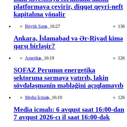
platformaya çevirir, diqqət qeyri-neft
kapitalına yönəlir
Böyük Şərq,
16:27
136
Ankara, İslamabad və Ər-Riyad kimə
qarşı birləşir?
Amerika,
16:19
126
SOFAZ Perunun energetika
sektoruna sərmayə yatırıb, lakin
sövdələşmənin məbləğini açıqlamayıb
Media İcmalı,
16:10
126
Media icmalı: 6 avqust saat 16:00-dan
7 avqust 2026-cı il saat 16:00-dək