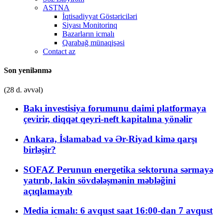
ASTNA
İqtisadiyyat Göstəriciləri
Siyası Monitorinq
Bazarların icmalı
Qarabağ münaqişəsi
Contact az
Son yenilənmə
(28 d. əvvəl)
Bakı investisiya forumunu daimi platformaya
çevirir, diqqət qeyri-neft kapitalına yönəlir
Ankara, İslamabad və Ər-Riyad kimə qarşı
birləşir?
SOFAZ Perunun energetika sektoruna sərmayə
yatırıb, lakin sövdələşmənin məbləğini
açıqlamayıb
Media icmalı: 6 avqust saat 16:00-dan 7 avqust