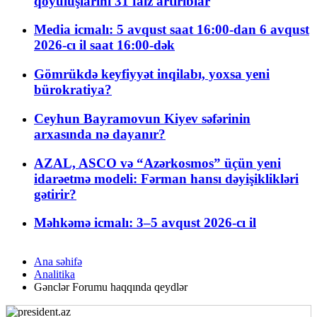
qoyuluşlarını 31 faiz artırıblar
Media icmalı: 5 avqust saat 16:00-dan 6 avqust
2026-cı il saat 16:00-dək
Gömrükdə keyfiyyət inqilabı, yoxsa yeni
bürokratiya?
Ceyhun Bayramovun Kiyev səfərinin
arxasında nə dayanır?
AZAL, ASCO və “Azərkosmos” üçün yeni
idarəetmə modeli: Fərman hansı dəyişiklikləri
gətirir?
Məhkəmə icmalı: 3–5 avqust 2026-cı il
Ana səhifə
Analitika
Gənclər Forumu haqqında qeydlər