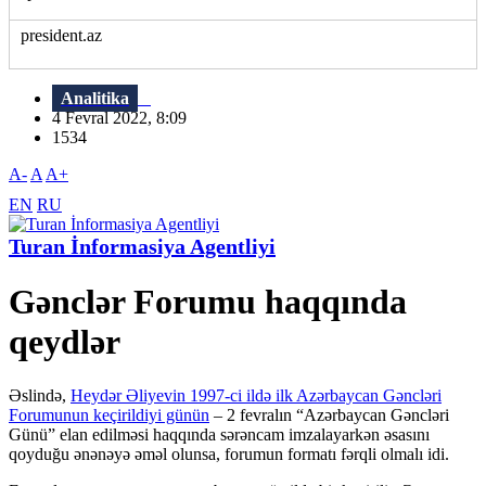
president.az
Analitika
4 Fevral 2022, 8:09
1534
A-
A
A+
EN
RU
Turan İnformasiya Agentliyi
Gənclər Forumu haqqında
qeydlər
Əslində,
Heydər Əliyevin 1997-ci ildə ilk Azərbaycan Gəncləri
Forumunun keçirildiyi günün
– 2 fevralın “Azərbaycan Gəncləri
Günü” elan edilməsi haqqında sərəncam imzalayarkən əsasını
qoyduğu ənənəyə əməl olunsa, forumun formatı fərqli olmalı idi.