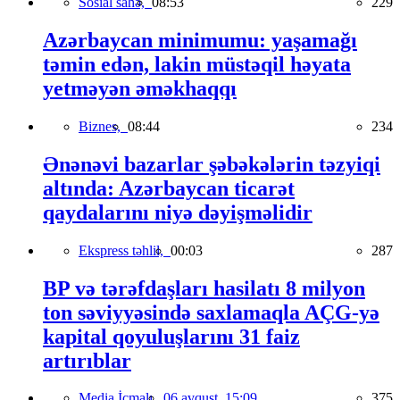
Sosial sahə,
08:53
229
Azərbaycan minimumu: yaşamağı
təmin edən, lakin müstəqil həyata
yetməyən əməkhaqqı
Biznes,
08:44
234
Ənənəvi bazarlar şəbəkələrin təzyiqi
altında: Azərbaycan ticarət
qaydalarını niyə dəyişməlidir
Ekspress təhlil,
00:03
287
BP və tərəfdaşları hasilatı 8 milyon
ton səviyyəsində saxlamaqla AÇG-yə
kapital qoyuluşlarını 31 faiz
artırıblar
Media İcmalı,
06 avqust, 15:09
375