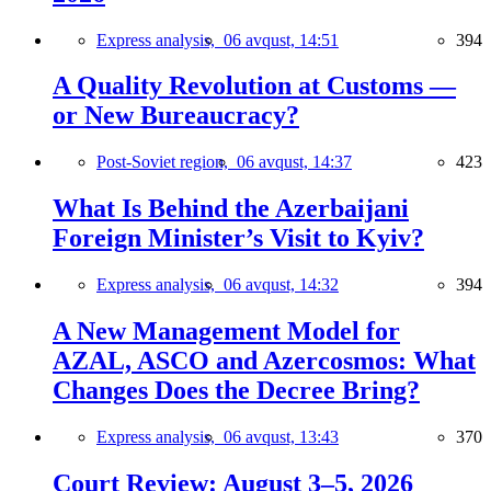
Express analysis,
06 avqust, 14:51
394
A Quality Revolution at Customs —
or New Bureaucracy?
Post-Soviet region,
06 avqust, 14:37
423
What Is Behind the Azerbaijani
Foreign Minister’s Visit to Kyiv?
Express analysis,
06 avqust, 14:32
394
A New Management Model for
AZAL, ASCO and Azercosmos: What
Changes Does the Decree Bring?
Express analysis,
06 avqust, 13:43
370
Court Review: August 3–5, 2026