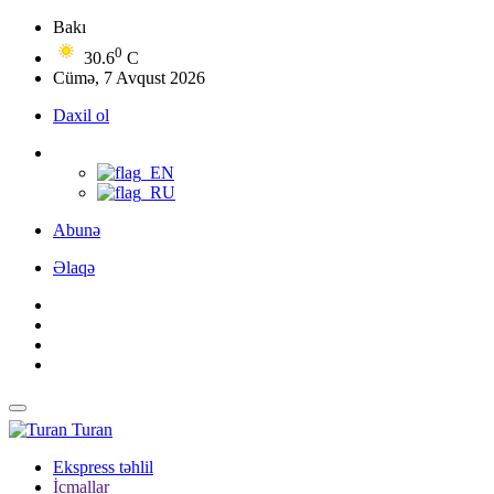
Bakı
0
30.6
C
Cümə, 7 Avqust 2026
Daxil ol
Abunə
Əlaqə
Turan
Ekspress təhlil
İcmallar