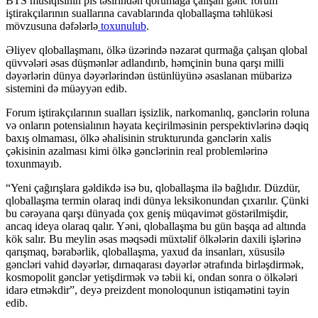
BTS musiqisinin pis təsirindən qorumağa çalışan gənc forum
iştirakçılarının suallarına cavablarında qloballaşma təhlükəsi
mövzusuna dəfələrlə
toxunulub
.
Əliyev qloballaşmanı, ölkə üzərində nəzarət qurmağa çalışan qlobal
qüvvələri əsas düşmənlər adlandırıb, həmçinin buna qarşı milli
dəyərlərin dünya dəyərlərindən üstünlüyünə əsaslanan mübarizə
sistemini də müəyyən edib.
Forum iştirakçılarının sualları işsizlik, narkomanlıq, gənclərin roluna
və onların potensialının həyata keçirilməsinin perspektivlərinə dəqiq
baxış olmaması, ölkə əhalisinin strukturunda gənclərin xalis
çəkisinin azalması kimi ölkə gənclərinin real problemlərinə
toxunmayıb.
“Yeni çağırışlara gəldikdə isə bu, qloballaşma ilə bağlıdır. Düzdür,
qloballaşma termin olaraq indi dünya leksikonundan çıxarılır. Çünki
bu cərəyana qarşı dünyada çox geniş müqavimət göstərilmişdir,
ancaq ideya olaraq qalır. Yəni, qloballaşma bu gün başqa ad altında
kök salır. Bu meylin əsas məqsədi müxtəlif ölkələrin daxili işlərinə
qarışmaq, bərabərlik, qloballaşma, yaxud da insanları, xüsusilə
gəncləri vahid dəyərlər, dırnaqarası dəyərlər ətrafında birləşdirmək,
kosmopolit gənclər yetişdirmək və təbii ki, ondan sonra o ölkələri
idarə etməkdir”, deyə preizdent monoloqunun istiqamətini təyin
edib.