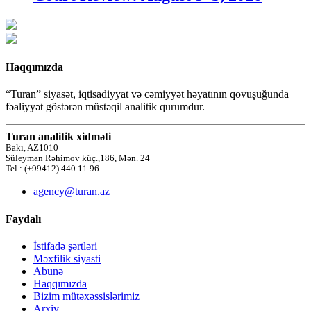
Haqqımızda
“Turan” siyasət, iqtisadiyyat və cəmiyyət həyatının qovuşuğunda
fəaliyyət göstərən müstəqil analitik qurumdur.
Turan analitik xidməti
Bakı, AZ1010
Süleyman Rəhimov küç.,186, Mən. 24
Tel.: (+99412) 440 11 96
agency@turan.az
Faydalı
İstifadə şərtləri
Məxfilik siyasti
Abunə
Haqqımızda
Bizim mütəxəssislərimiz
Arxiv