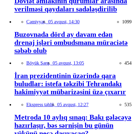
Dövlət əmlakının qurumlar arasında
verilməsi qaydaları sadələşdirilib
Cəmiyyət,
05 avqust, 14:30
1099
Buzovnada dörd ay davam edən
drenaj işləri ombudsmana müraciətə
səbəb olub
Böyük Şərq,
05 avqust, 13:05
454
İran prezidentinin üzərində qara
buludlar: istefa təkzibi Tehrandakı
hakimiyyət mübarizəsini üzə çıxarır
Ekspress təhlil,
05 avqust, 12:27
535
Metroda 10 aylıq sınaq: Bakı gələcəyə
hazırlaşır, bəs sərnişin bu günün
yükünü necə daşıyacaq?