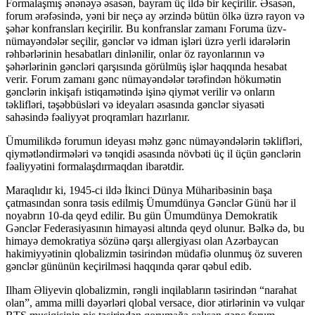
Formalaşmış ənənəyə əsasən, bayram üç ildə bir keçirilir. Əsasən,
forum ərəfəsində, yəni bir neçə ay ərzində bütün ölkə üzrə rayon və
şəhər konfransları keçirilir. Bu konfranslar zamanı Foruma üzv-
nümayəndələr seçilir, gənclər və idman işləri üzrə yerli idarələrin
rəhbərlərinin hesabatları dinlənilir, onlar öz rayonlarının və
şəhərlərinin gəncləri qarşısında görülmüş işlər haqqında hesabat
verir. Forum zamanı gənc nümayəndələr tərəfindən hökumətin
gənclərin inkişafı istiqamətində işinə qiymət verilir və onların
təklifləri, təşəbbüsləri və ideyaları əsasında gənclər siyasəti
sahəsində fəaliyyət proqramları hazırlanır.
Ümumilikdə forumun ideyası məhz gənc nümayəndələrin təklifləri,
qiymətləndirmələri və tənqidi əsasında növbəti üç il üçün gənclərin
fəaliyyətini formalaşdırmaqdan ibarətdir.
Maraqlıdır ki, 1945-ci ildə İkinci Dünya Müharibəsinin başa
çatmasından sonra təsis edilmiş Ümumdünya Gənclər Günü hər il
noyabrın 10-da qeyd edilir. Bu gün Ümumdünya Demokratik
Gənclər Federasiyasının himayəsi altında qeyd olunur. Bəlkə də, bu
himayə demokratiya sözünə qarşı allergiyası olan Azərbaycan
hakimiyyətinin qlobalizmin təsirindən müdafiə olunmuş öz suveren
gənclər gününün keçirilməsi haqqında qərar qəbul edib.
Ilham Əliyevin qlobalizmin, rəngli inqilabların təsirindən “narahat
olan”, amma milli dəyərləri qlobal versace, dior ətirlərinin və vulqar