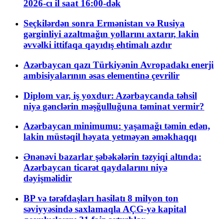
2026-cı il saat 16:00-dək
Seçkilərdən sonra Ermənistan və Rusiya
gərginliyi azaltmağın yollarını axtarır, lakin
əvvəlki ittifaqa qayıdış ehtimalı azdır
Azərbaycan qazı Türkiyənin Avropadakı enerji
ambisiyalarının əsas elementinə çevrilir
Diplom var, iş yoxdur: Azərbaycanda təhsil
niyə gənclərin məşğulluğuna təminat vermir?
Azərbaycan minimumu: yaşamağı təmin edən,
lakin müstəqil həyata yetməyən əməkhaqqı
Ənənəvi bazarlar şəbəkələrin təzyiqi altında:
Azərbaycan ticarət qaydalarını niyə
dəyişməlidir
BP və tərəfdaşları hasilatı 8 milyon ton
səviyyəsində saxlamaqla AÇG-yə kapital