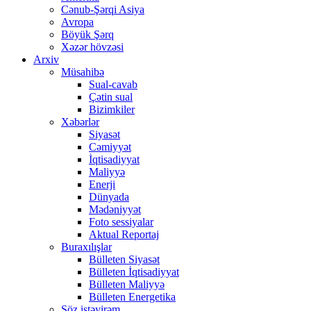
Cənub-Şərqi Asiya
Avropa
Böyük Şərq
Xəzər hövzəsi
Arxiv
Müsahibə
Sual-cavab
Çətin sual
Bizimkiler
Xəbərlər
Siyasət
Cəmiyyət
İqtisadiyyat
Maliyyə
Enerji
Dünyada
Mədəniyyət
Foto sessiyalar
Aktual Reportaj
Buraxılışlar
Bülleten Siyasət
Bülleten İqtisadiyyat
Bülleten Maliyyə
Bülleten Energetika
Söz istəyirəm