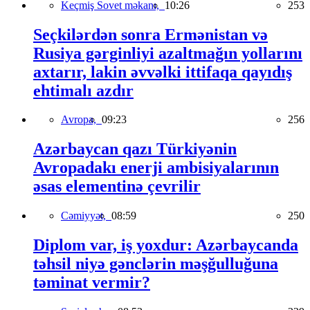
Keçmiş Sovet məkanı,
10:26
253
Seçkilərdən sonra Ermənistan və
Rusiya gərginliyi azaltmağın yollarını
axtarır, lakin əvvəlki ittifaqa qayıdış
ehtimalı azdır
Avropa,
09:23
256
Azərbaycan qazı Türkiyənin
Avropadakı enerji ambisiyalarının
əsas elementinə çevrilir
Cəmiyyət,
08:59
250
Diplom var, iş yoxdur: Azərbaycanda
təhsil niyə gənclərin məşğulluğuna
təminat vermir?