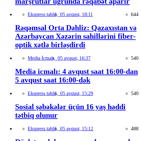
marşrutlar uğrunda rəqabət aparır
Ekspress təhlil,
05 avqust, 18:11
644
Rəqəmsal Orta Dəhliz: Qazaxıstan və
Azərbaycan Xəzərin sahillərini fiber-
optik xətlə birləşdirdi
Media İcmalı,
05 avqust, 16:37
540
Media icmalı: 4 avqust saat 16:00-dan
5 avqust saat 16:00-dək
Ekspress təhlil,
05 avqust, 15:29
540
Sosial şəbəkələr üçün 16 yaş həddi
tətbiq olunur
Ekspress təhlil,
05 avqust, 15:12
488