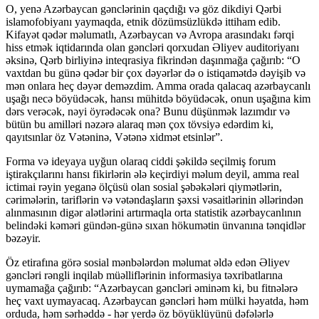
O, yenə Azərbaycan gənclərinin qaçdığı və göz dikdiyi Qərbi
islamofobiyanı yaymaqda, etnik dözümsüzlükdə ittiham edib.
Kifayət qədər məlumatlı, Azərbaycan və Avropa arasındakı fərqi
hiss etmək iqtidarında olan gəncləri qorxudan Əliyev auditoriyanı
əksinə, Qərb birliyinə inteqrasiya fikrindən daşınmağa çağırıb: “O
vaxtdan bu günə qədər bir çox dəyərlər də o istiqamətdə dəyişib və
mən onlara heç dəyər deməzdim. Amma orada qalacaq azərbaycanlı
uşağı necə böyüdəcək, hansı mühitdə böyüdəcək, onun uşağına kim
dərs verəcək, nəyi öyrədəcək ona? Bunu düşünmək lazımdır və
bütün bu amilləri nəzərə alaraq mən çox tövsiyə edərdim ki,
qayıtsınlar öz Vətəninə, Vətənə xidmət etsinlər”.
Forma və ideyaya uyğun olaraq ciddi şəkildə seçilmiş forum
iştirakçılarını hansı fikirlərin ələ keçirdiyi məlum deyil, amma real
ictimai rəyin yeganə ölçüsü olan sosial şəbəkələri qiymətlərin,
cərimələrin, tariflərin və vətəndaşların şəxsi vəsaitlərinin əllərindən
alınmasının digər alətlərini artırmaqla orta statistik azərbaycanlının
belindəki kəməri gündən-günə sıxan hökumətin ünvanına tənqidlər
bəzəyir.
Öz etirafına görə sosial mənbələrdən məlumat əldə edən Əliyev
gəncləri rəngli inqilab müəlliflərinin informasiya təxribatlarına
uymamağa çağırıb: “Azərbaycan gəncləri əminəm ki, bu fitnələrə
heç vaxt uymayacaq. Azərbaycan gəncləri həm mülki həyatda, həm
orduda, həm sərhəddə - hər yerdə öz böyüklüyünü dəfələrlə