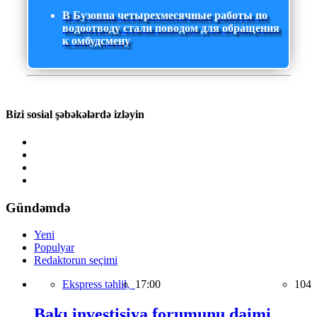
В Бузовна четырехмесячные работы по
водоотводу стали поводом для обращения
к омбудсмену
Bizi sosial şəbəkələrdə izləyin
Gündəmdə
Yeni
Populyar
Redaktorun seçimi
Ekspress təhlil,
17:00
104
Bakı investisiya forumunu daimi