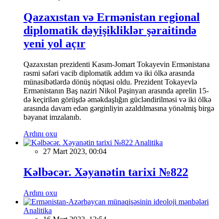
Qazaxıstan və Ermənistan regional
diplomatik dəyişikliklər şəraitində
yeni yol açır
Qazaxıstan prezidenti Kasım-Jomart Tokayevin Ermənistana
rəsmi səfəri vacib diplomatik addım və iki ölkə arasında
münasibətlərdə dönüş nöqtəsi oldu. Prezident Tokayevlə
Ermənistanın Baş naziri Nikol Paşinyan arasında aprelin 15-
də keçirilən görüşdə əməkdaşlığın gücləndirilməsi və iki ölkə
arasında davam edən gərginliyin azaldılmasına yönəlmiş birgə
bəyanat imzalanıb.
Ardını oxu
Analitika
27 Mart 2023, 00:04
Kəlbəcər. Xəyanətin tarixi №822
Ardını oxu
Analitika