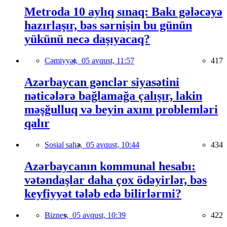
Metroda 10 aylıq sınaq: Bakı gələcəyə
hazırlaşır, bəs sərnişin bu günün
yükünü necə daşıyacaq?
Cəmiyyət,
05 avqust, 11:57
417
Azərbaycan gənclər siyasətini
nəticələrə bağlamağa çalışır, lakin
məşğulluq və beyin axını problemləri
qalır
Sosial sahə,
05 avqust, 10:44
434
Azərbaycanın kommunal hesabı:
vətəndaşlar daha çox ödəyirlər, bəs
keyfiyyət tələb edə bilirlərmi?
Biznes,
05 avqust, 10:39
422