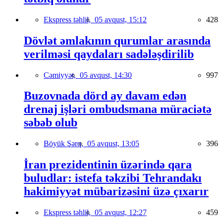
Ekspress təhlil,
05 avqust, 15:12
428
Dövlət əmlakının qurumlar arasında
verilməsi qaydaları sadələşdirilib
Cəmiyyət,
05 avqust, 14:30
997
Buzovnada dörd ay davam edən
drenaj işləri ombudsmana müraciətə
səbəb olub
Böyük Şərq,
05 avqust, 13:05
396
İran prezidentinin üzərində qara
buludlar: istefa təkzibi Tehrandakı
hakimiyyət mübarizəsini üzə çıxarır
Ekspress təhlil,
05 avqust, 12:27
459