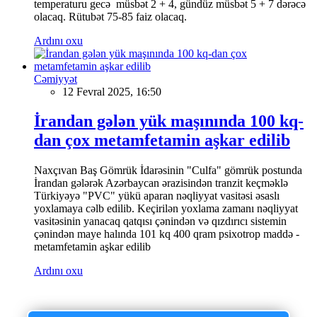
temperaturu gecə müsbət 2 + 4, gündüz müsbət 5 + 7 dərəcə
olacaq. Rütubət 75-85 faiz olacaq.
Ardını oxu
Cəmiyyət
12 Fevral 2025, 16:50
İrandan gələn yük maşınında 100 kq-
dan çox metamfetamin aşkar edilib
Naxçıvan Baş Gömrük İdarəsinin "Culfa" gömrük postunda
İrandan gələrək Azərbaycan ərazisindən tranzit keçməklə
Türkiyəyə "PVC" yükü aparan nəqliyyat vasitəsi əsaslı
yoxlamaya cəlb edilib. Keçirilən yoxlama zamanı nəqliyyat
vasitəsinin yanacaq qatqısı çənindən və qızdırıcı sistemin
çənindən maye halında 101 kq 400 qram psixotrop maddə -
metamfetamin aşkar edilib
Ardını oxu