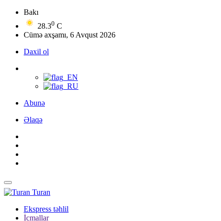
Bakı
0
28.3
C
Cümə axşamı, 6 Avqust 2026
Daxil ol
Abunə
Əlaqə
Turan
Ekspress təhlil
İcmallar