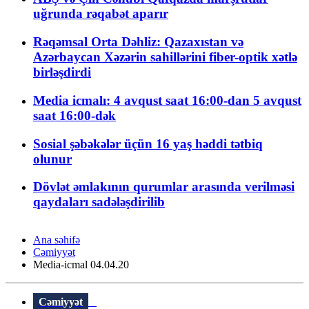
uğrunda rəqabət aparır
Rəqəmsal Orta Dəhliz: Qazaxıstan və
Azərbaycan Xəzərin sahillərini fiber-optik xətlə
birləşdirdi
Media icmalı: 4 avqust saat 16:00-dan 5 avqust
saat 16:00-dək
Sosial şəbəkələr üçün 16 yaş həddi tətbiq
olunur
Dövlət əmlakının qurumlar arasında verilməsi
qaydaları sadələşdirilib
Ana səhifə
Cəmiyyət
Media-icmal 04.04.20
Cəmiyyət