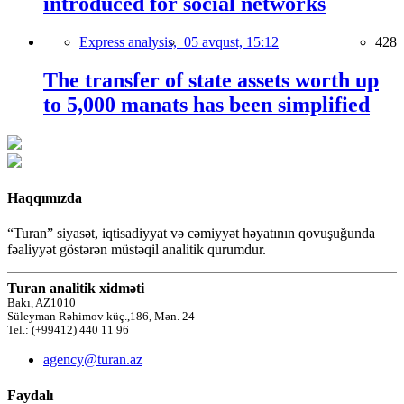
introduced for social networks
Express analysis,
05 avqust, 15:12
428
The transfer of state assets worth up
to 5,000 manats has been simplified
Haqqımızda
“Turan” siyasət, iqtisadiyyat və cəmiyyət həyatının qovuşuğunda
fəaliyyət göstərən müstəqil analitik qurumdur.
Turan analitik xidməti
Bakı, AZ1010
Süleyman Rəhimov küç.,186, Mən. 24
Tel.: (+99412) 440 11 96
agency@turan.az
Faydalı