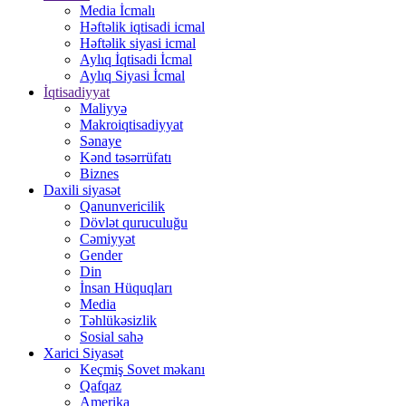
Media İcmalı
Həftəlik iqtisadi icmal
Həftəlik siyasi icmal
Aylıq İqtisadi İcmal
Aylıq Siyasi İcmal
İqtisadiyyat
Maliyyə
Makroiqtisadiyyat
Sənaye
Kənd təsərrüfatı
Biznes
Daxili siyasət
Qanunvericilik
Dövlət quruculuğu
Cəmiyyət
Gender
Din
İnsan Hüquqları
Media
Təhlükəsizlik
Sosial sahə
Xarici Siyasət
Keçmiş Sovet məkanı
Qafqaz
Amerika