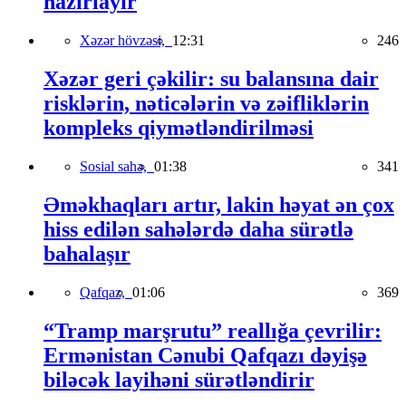
hazırlayır
Xəzər hövzəsi,
12:31
246
Xəzər geri çəkilir: su balansına dair
risklərin, nəticələrin və zəifliklərin
kompleks qiymətləndirilməsi
Sosial sahə,
01:38
341
Əməkhaqları artır, lakin həyat ən çox
hiss edilən sahələrdə daha sürətlə
bahalaşır
Qafqaz,
01:06
369
“Tramp marşrutu” reallığa çevrilir:
Ermənistan Cənubi Qafqazı dəyişə
biləcək layihəni sürətləndirir