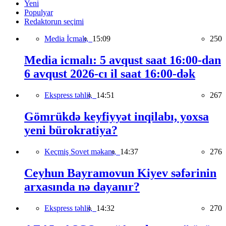
Yeni
Populyar
Redaktorun seçimi
Media İcmalı,
15:09
250
Media icmalı: 5 avqust saat 16:00-dan
6 avqust 2026-cı il saat 16:00-dək
Ekspress təhlil,
14:51
267
Gömrükdə keyfiyyət inqilabı, yoxsa
yeni bürokratiya?
Keçmiş Sovet məkanı,
14:37
276
Ceyhun Bayramovun Kiyev səfərinin
arxasında nə dayanır?
Ekspress təhlil,
14:32
270