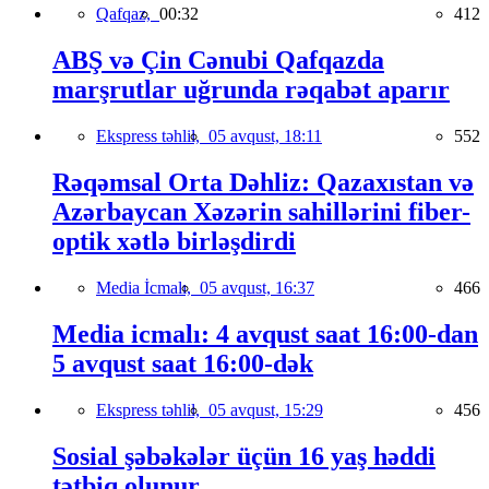
Qafqaz,
00:32
412
ABŞ və Çin Cənubi Qafqazda
marşrutlar uğrunda rəqabət aparır
Ekspress təhlil,
05 avqust, 18:11
552
Rəqəmsal Orta Dəhliz: Qazaxıstan və
Azərbaycan Xəzərin sahillərini fiber-
optik xətlə birləşdirdi
Media İcmalı,
05 avqust, 16:37
466
Media icmalı: 4 avqust saat 16:00-dan
5 avqust saat 16:00-dək
Ekspress təhlil,
05 avqust, 15:29
456
Sosial şəbəkələr üçün 16 yaş həddi
tətbiq olunur