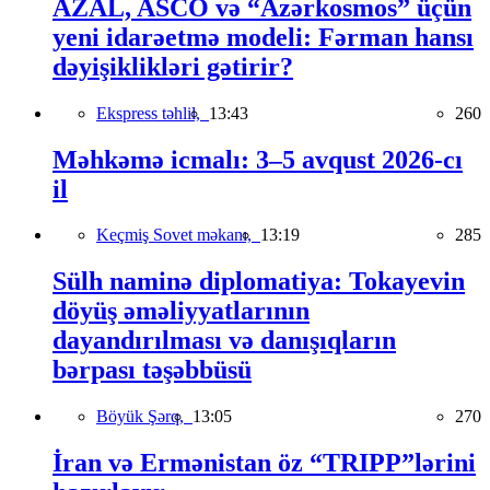
AZAL, ASCO və “Azərkosmos” üçün
yeni idarəetmə modeli: Fərman hansı
dəyişiklikləri gətirir?
Ekspress təhlil,
13:43
260
Məhkəmə icmalı: 3–5 avqust 2026-cı
il
Keçmiş Sovet məkanı,
13:19
285
Sülh naminə diplomatiya: Tokayevin
döyüş əməliyyatlarının
dayandırılması və danışıqların
bərpası təşəbbüsü
Böyük Şərq,
13:05
270
İran və Ermənistan öz “TRIPP”lərini