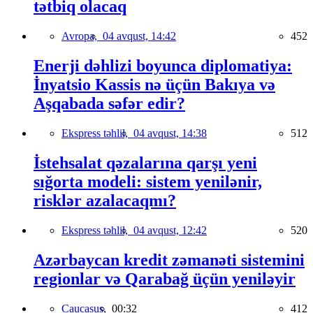
tətbiq olacaq
Avropa,
04 avqust, 14:42
452
Enerji dəhlizi boyunca diplomatiya:
İnyatsio Kassis nə üçün Bakıya və
Aşqabada səfər edir?
Ekspress təhlil,
04 avqust, 14:38
512
İstehsalat qəzalarına qarşı yeni
sığorta modeli: sistem yenilənir,
risklər azalacaqmı?
Ekspress təhlil,
04 avqust, 12:42
520
Azərbaycan kredit zəmanəti sistemini
regionlar və Qarabağ üçün yeniləyir
Caucasus,
00:32
412