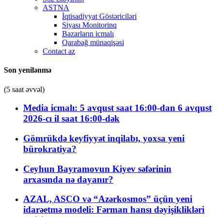
ASTNA
İqtisadiyyat Göstəriciləri
Siyası Monitorinq
Bazarların icmalı
Qarabağ münaqişəsi
Contact az
Son yenilənmə
(5 saat əvvəl)
Media icmalı: 5 avqust saat 16:00-dan 6 avqust
2026-cı il saat 16:00-dək
Gömrükdə keyfiyyət inqilabı, yoxsa yeni
bürokratiya?
Ceyhun Bayramovun Kiyev səfərinin
arxasında nə dayanır?
AZAL, ASCO və “Azərkosmos” üçün yeni
idarəetmə modeli: Fərman hansı dəyişiklikləri