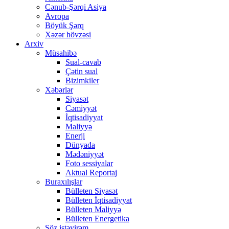
Cənub-Şərqi Asiya
Avropa
Böyük Şərq
Xəzər hövzəsi
Arxiv
Müsahibə
Sual-cavab
Çətin sual
Bizimkiler
Xəbərlər
Siyasət
Cəmiyyət
İqtisadiyyat
Maliyyə
Enerji
Dünyada
Mədəniyyət
Foto sessiyalar
Aktual Reportaj
Buraxılışlar
Bülleten Siyasət
Bülleten İqtisadiyyat
Bülleten Maliyyə
Bülleten Energetika
Söz istəyirəm