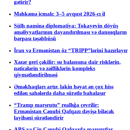
gətirir?
Məhkəmə icmalı: 3–5 avqust 2026-cı il
Sülh naminə diplomatiya: Tokayevin döyüş
əməliyyatlarının dayandırılması və danışıqların
bərpası təşəbbüsü
İran və Ermənistan öz “TRIPP”lərini hazırlayır
Xəzər geri çəkilir: su balansına dair risklərin,
nəticələrin və zəifliklərin kompleks
qiymətləndirilməsi
Əməkhaqları artır, lakin həyat ən çox hiss
edilən sahələrdə daha sürətlə bahalaşır
“Tramp marşrutu” reallığa çevrilir:
Ermənistan Cənubi Qafqazı dəyişə biləcək
layihəni sürətləndirir
ABŞ və Çin Cənubi Qafqazda marşrutlar