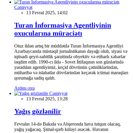
Cəmiyyət
13 Fevral 2025, 14:02
Turan İnformasiya Agentliyinin
oxucularına müraciətı
Otuz ildən artıq bir müddətdə Turan İnformasiya Agentliyi
Azərbaycanda müstəqil jurnalistikanın dayağı olub, siyasi və
iqtisadi qeyri-sabitlik şəraitində obyektiv və etibarlı xəbərlər
təqdim edib. 1990-cı ildə - Sovet İttifaqının son günlərində
yaradılan agentliyimiz, keçid dövrünün çətinliklərindən,
müharibə və islahatlar dövrlərindən keçərək ictimai maraqları
qorumağa sadiq qalıb.
Ardını oxu
Cəmiyyət
13 Fevral 2025, 13:28
Yağış gözlənilir
Fevralın 14-də Bakıda və Abşeronda hava tutqun olacaq,
yağış yağacaq. Şimal-qərb küləyi əsəcək. Havanın