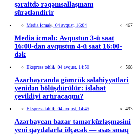
şəraitdə rəqəmsallaşmanı
sürətləndirir
Media İcmalı,
04 avqust, 16:04
467
Media icmalı: Avqustun 3-ü saat
16:00-dan avqustun 4-ü saat 16:00-
dək
Ekspress təhlil,
04 avqust, 14:50
568
Azərbaycanda gömrük səlahiyyətləri
yenidən bölüşdürülür: islahat
çevikliyi artıracaqmı?
Ekspress təhlil,
04 avqust, 14:45
493
Azərbaycan bazar təmərküzləşməsini
yeni qaydalarla ölçəcək — əsas sınaq