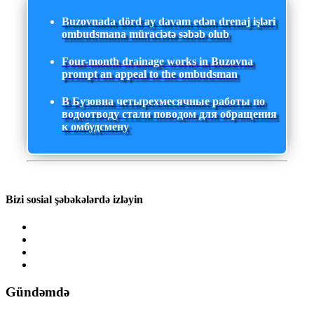
Buzovnada dörd ay davam edən drenaj işləri
ombudsmana müraciətə səbəb olub
Four-month drainage works in Buzovna
prompt an appeal to the ombudsman
В Бузовна четырехмесячные работы по
водоотводу стали поводом для обращения
к омбудсмену
Bizi sosial şəbəkələrdə izləyin
Gündəmdə