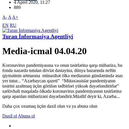
4 Aprel 2020, 11:27
889
A-
A
A+
EN
RU
Turan İnformasiya Agentliyi
Media-icmal 04.04.20
Koronavirus pandemiyasına və onun təsirlərinə qarşı mübarizə, bu
fonda nəzərdə tutulan dövlət dəstəyinə, dünya bazarında neftin
qiymətinin artmasına münasibət ölkə mediasının gündəmində əsas
yer tutur... “Azərbaycan qəzeti” “Mütəxəssislər pandemiyanın
təsirini azaltmaq üçün görülən tədbirləri yüksək dəyərləndirirlər”
sərlövhəli məqalədə ölkədə koronavirus pandemiyasnın təsirlərinə
qarşı aparılan mübarizəni dəyərləndirir.Müəllif deyir ki, Azərba...
Daha çox oxumaq üçün daxil olun və ya abunə olun
Daxil ol
Abunə ol