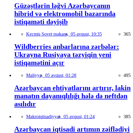
Güzəştlərin ləğvi Azərbaycanın
hibrid və elektromobil bazarında
istiqaməti dəyişib
Keçmiş Sovet məkanı,
05 avqust, 10:35
365
Wildberries anbarlarına zərbələr:
Ukrayna Rusiyaya təzyiqin yeni
istiqamətini açır
Maliyyə,
05 avqust, 01:28
495
Azərbaycan ehtiyatlarını artırır, lakin
manatın dayanıqlılığı hələ də neftdən
asılıdır
Makroiqtisadiyyat,
05 avqust, 01:24
385
Azərbaycan iqtisadi artımın zəiflədiyi