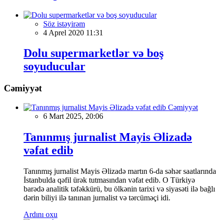
Söz istəyirəm
4 Aprel 2020 11:31
Dolu supermarketlər və boş
soyuducular
Cəmiyyət
Cəmiyyət
6 Mart 2025, 20:06
Tanınmış jurnalist Mayis Əlizadə
vəfat edib
Tanınmış jurnalist Mayis Əlizadə martın 6-da səhər saatlarında
İstanbulda qəfil ürək tutmasından vəfat edib. O Türkiyə
barədə analitik təfəkkürü, bu ölkənin tarixi və siyasəti ilə bağlı
dərin biliyi ilə tanınan jurnalist və tərcüməçi idi.
Ardını oxu