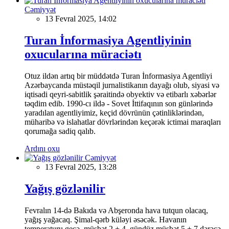
Cəmiyyət
13 Fevral 2025, 14:02
Turan İnformasiya Agentliyinin
oxucularına müraciətı
Otuz ildən artıq bir müddətdə Turan İnformasiya Agentliyi
Azərbaycanda müstəqil jurnalistikanın dayağı olub, siyasi və
iqtisadi qeyri-sabitlik şəraitində obyektiv və etibarlı xəbərlər
təqdim edib. 1990-cı ildə - Sovet İttifaqının son günlərində
yaradılan agentliyimiz, keçid dövrünün çətinliklərindən,
müharibə və islahatlar dövrlərindən keçərək ictimai maraqları
qorumağa sadiq qalıb.
Ardını oxu
Cəmiyyət
13 Fevral 2025, 13:28
Yağış gözlənilir
Fevralın 14-də Bakıda və Abşeronda hava tutqun olacaq,
yağış yağacaq. Şimal-qərb küləyi əsəcək. Havanın
temperaturu gecə müsbət 2 + 4, gündüz müsbət 5 + 7 dərəcə