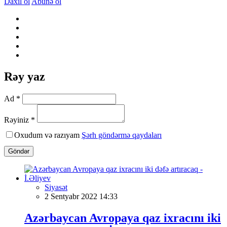
Daxil ol
Abunə ol
Rəy yaz
Ad *
Rəyiniz *
Oxudum və razıyam
Şərh göndərmə qaydaları
Göndər
Siyasət
2 Sentyabr 2022 14:33
Azərbaycan Avropaya qaz ixracını iki