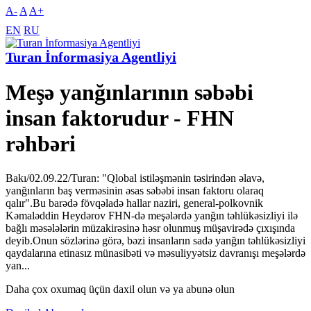
A-
A
A+
EN
RU
Turan İnformasiya Agentliyi
Meşə yanğınlarının səbəbi
insan faktorudur - FHN
rəhbəri
Bakı/02.09.22/Turan: "Qlobal istiləşmənin təsirindən əlavə,
yanğınların baş verməsinin əsas səbəbi insan faktoru olaraq
qalır".Bu barədə fövqəladə hallar naziri, general-polkovnik
Kəmaləddin Heydərov FHN-də meşələrdə yanğın təhlükəsizliyi ilə
bağlı məsələlərin müzakirəsinə həsr olunmuş müşavirədə çıxışında
deyib.Onun sözlərinə görə, bəzi insanların sadə yanğın təhlükəsizliyi
qaydalarına etinasız münasibəti və məsuliyyətsiz davranışı meşələrdə
yan...
Daha çox oxumaq üçün daxil olun və ya abunə olun