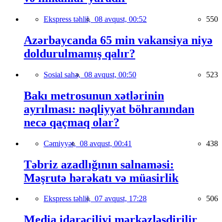
Ekspress təhlil,
08 avqust, 00:52
550
Azərbaycanda 65 min vakansiya niyə
doldurulmamış qalır?
Sosial sahə,
08 avqust, 00:50
523
Bakı metrosunun xətlərinin
ayrılması: nəqliyyat böhranından
necə qaçmaq olar?
Cəmiyyət,
08 avqust, 00:41
438
Təbriz azadlığının salnaməsi:
Məşrutə hərəkatı və müasirlik
Ekspress təhlil,
07 avqust, 17:28
506
Media idarəçiliyi mərkəzləşdirilir