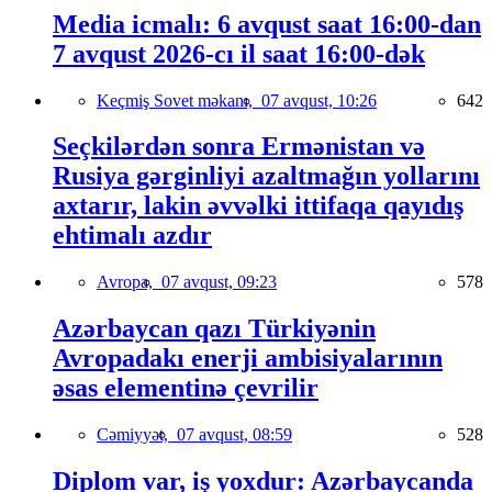
Media icmalı: 6 avqust saat 16:00-dan
7 avqust 2026-cı il saat 16:00-dək
Keçmiş Sovet məkanı,
07 avqust, 10:26
642
Seçkilərdən sonra Ermənistan və
Rusiya gərginliyi azaltmağın yollarını
axtarır, lakin əvvəlki ittifaqa qayıdış
ehtimalı azdır
Avropa,
07 avqust, 09:23
578
Azərbaycan qazı Türkiyənin
Avropadakı enerji ambisiyalarının
əsas elementinə çevrilir
Cəmiyyət,
07 avqust, 08:59
528
Diplom var, iş yoxdur: Azərbaycanda