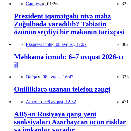
Cəmiyyət,
01:26
322
Prezident iqamətgahı niyə məhz
Zuğulbada yaradılıb? Təbiətin
özünün seçdiyi bir məkanın tarixçəsi
Ekspress təhlil,
08 avqust, 17:07
362
Məhkəmə icmalı: 6–7 avqust 2026-cı
il
Qafqaz,
08 avqust, 16:47
323
Onilliklərə uzanan telefon zəngi
Amerika,
08 avqust, 12:32
471
ABŞ-ın Rusiyaya qarşı yeni
sanksiyaları Azərbaycan üçün risklər
və imkanlar yaradır