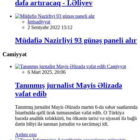
dəfə artıracaq - İ.Əliyev
İqtisadiyyat
2 Sentyabr 2022 15:12
Müdafiə Nazirliyi 93 günəş paneli alır
Cəmiyyət
Cəmiyyət
6 Mart 2025, 20:06
Tanınmış jurnalist Mayis Əlizadə
vəfat edib
Tanınmış jurnalist Mayis Əlizadə martın 6-da səhər saatlarında
İstanbulda qəfil ürək tutmasından vəfat edib. O Türkiyə
barədə analitik təfəkkürü, bu ölkənin tarixi və siyasəti ilə bağlı
dərin biliyi ilə tanınan jurnalist və tərcüməçi idi.
Ardını oxu