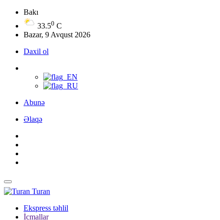
Bakı
0
33.5
C
Bazar, 9 Avqust 2026
Daxil ol
Abunə
Əlaqə
Turan
Ekspress təhlil
İcmallar