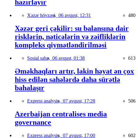
hazırlayır
Xəzər hövzəsi,
06 avqust, 12:31
480
Xəzər geri çəkilir: su balansına dair
risklərin, nəticələrin və zəifliklərin
kompleks qiymətləndirilməsi
Sosial sahə,
06 avqust, 01:38
613
Əməkhaqları artır, lakin həyat ən çox
hiss edilən sahələrdə daha sürətlə
bahalaşır
Express analysis,
07 avqust, 17:28
506
Azerbaijan centralises media
governance
Express analysis,
07 avqust, 17:00
602