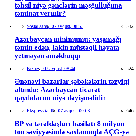
təhsil niyə gənclərin məşğulluğuna
təminat vermir?
Sosial sahə,
07 avqust, 08:53
532
Azərbaycan minimumu: yaşamağı
təmin edən, lakin müstəqil həyata
yetməyən əməkhaqqı
Biznes,
07 avqust, 08:44
524
Ənənəvi bazarlar şəbəkələrin təzyiqi
altında: Azərbaycan ticarət
qaydalarını niyə dəyişməlidir
Ekspress təhlil,
07 avqust, 00:03
646
BP və tərəfdaşları hasilatı 8 milyon
ton səviyyəsində saxlamaqla AÇG-yə