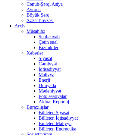
Cənub-Şərqi Asiya
Avropa
Böyük Şərq
Xəzər hövzəsi
Arxiv
Müsahibə
Sual-cavab
Çətin sual
Bizimkiler
Xəbərlər
Siyasət
Cəmiyyət
İqtisadiyyat
Maliyyə
Enerji
Dünyada
Mədəniyyət
Foto sessiyalar
Aktual Reportaj
Buraxılışlar
Bülleten Siyasət
Bülleten İqtisadiyyat
Bülleten Maliyyə
Bülleten Energetika
Söz istəyirəm