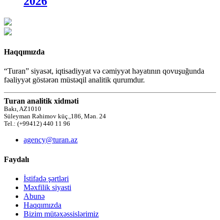
2026
Haqqımızda
“Turan” siyasət, iqtisadiyyat və cəmiyyət həyatının qovuşuğunda
fəaliyyət göstərən müstəqil analitik qurumdur.
Turan analitik xidməti
Bakı, AZ1010
Süleyman Rəhimov küç.,186, Mən. 24
Tel.: (+99412) 440 11 96
agency@turan.az
Faydalı
İstifadə şərtləri
Məxfilik siyasti
Abunə
Haqqımızda
Bizim mütəxəssislərimiz