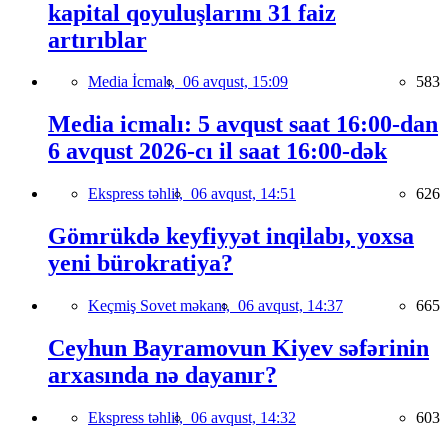
kapital qoyuluşlarını 31 faiz
artırıblar
Media İcmalı,
06 avqust, 15:09
583
Media icmalı: 5 avqust saat 16:00-dan
6 avqust 2026-cı il saat 16:00-dək
Ekspress təhlil,
06 avqust, 14:51
626
Gömrükdə keyfiyyət inqilabı, yoxsa
yeni bürokratiya?
Keçmiş Sovet məkanı,
06 avqust, 14:37
665
Ceyhun Bayramovun Kiyev səfərinin
arxasında nə dayanır?
Ekspress təhlil,
06 avqust, 14:32
603