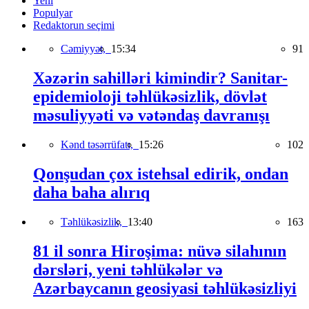
Yeni
Populyar
Redaktorun seçimi
Cəmiyyət,
15:34
91
Xəzərin sahilləri kimindir? Sanitar-
epidemioloji təhlükəsizlik, dövlət
məsuliyyəti və vətəndaş davranışı
Kənd təsərrüfatı,
15:26
102
Qonşudan çox istehsal edirik, ondan
daha baha alırıq
Təhlükəsizlik,
13:40
163
81 il sonra Hiroşima: nüvə silahının
dərsləri, yeni təhlükələr və
Azərbaycanın geosiyasi təhlükəsizliyi