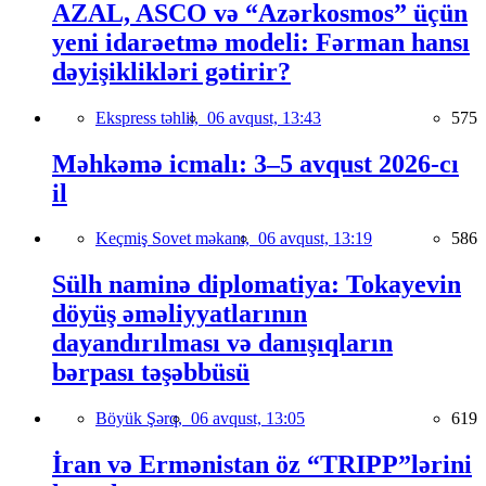
AZAL, ASCO və “Azərkosmos” üçün
yeni idarəetmə modeli: Fərman hansı
dəyişiklikləri gətirir?
Ekspress təhlil,
06 avqust, 13:43
575
Məhkəmə icmalı: 3–5 avqust 2026-cı
il
Keçmiş Sovet məkanı,
06 avqust, 13:19
586
Sülh naminə diplomatiya: Tokayevin
döyüş əməliyyatlarının
dayandırılması və danışıqların
bərpası təşəbbüsü
Böyük Şərq,
06 avqust, 13:05
619
İran və Ermənistan öz “TRIPP”lərini