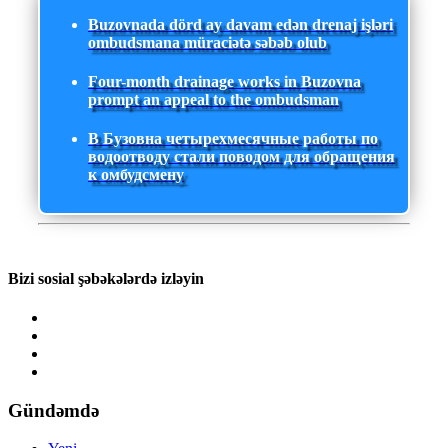
Buzovnada dörd ay davam edən drenaj işləri
ombudsmana müraciətə səbəb olub
Four-month drainage works in Buzovna
prompt an appeal to the ombudsman
В Бузовна четырехмесячные работы по
водоотводу стали поводом для обращения
к омбудсмену
Bizi sosial şəbəkələrdə izləyin
Gündəmdə