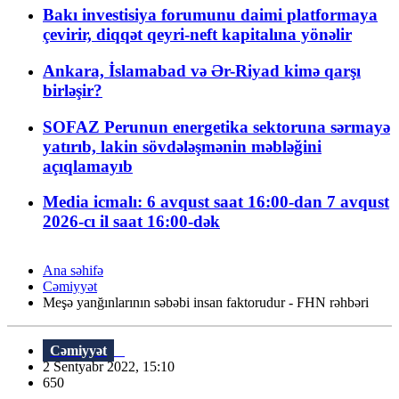
Bakı investisiya forumunu daimi platformaya
çevirir, diqqət qeyri-neft kapitalına yönəlir
Ankara, İslamabad və Ər-Riyad kimə qarşı
birləşir?
SOFAZ Perunun energetika sektoruna sərmayə
yatırıb, lakin sövdələşmənin məbləğini
açıqlamayıb
Media icmalı: 6 avqust saat 16:00-dan 7 avqust
2026-cı il saat 16:00-dək
Ana səhifə
Cəmiyyət
Meşə yanğınlarının səbəbi insan faktorudur - FHN rəhbəri
Cəmiyyət
2 Sentyabr 2022, 15:10
650