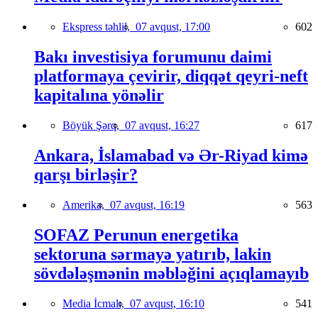
Ekspress təhlil,
07 avqust, 17:00
602
Bakı investisiya forumunu daimi
platformaya çevirir, diqqət qeyri-neft
kapitalına yönəlir
Böyük Şərq,
07 avqust, 16:27
617
Ankara, İslamabad və Ər-Riyad kimə
qarşı birləşir?
Amerika,
07 avqust, 16:19
563
SOFAZ Perunun energetika
sektoruna sərmayə yatırıb, lakin
sövdələşmənin məbləğini açıqlamayıb
Media İcmalı,
07 avqust, 16:10
541