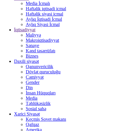
Media İcmalı
Həftəlik iqtisadi icmal
Həftəlik siyasi icmal
Aylıq İqtisadi İcmal
Aylıq Siyasi İcmal
İqtisadiyyat
Maliyyə
Makroiqtisadiyyat
Sənaye
Kənd təsərrüfatı
Biznes
Daxili siyasət
Qanunvericilik
Dövlət quruculuğu
Cəmiyyət
Gender
Din
İnsan Hüquqları
Media
Təhlükəsizlik
Sosial sahə
Xarici Siyasət
Keçmiş Sovet məkanı
Qafqaz
Amerika