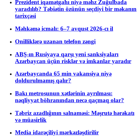
Prezident iqamətgahı niyə məhz Zuğulbada
yaradılıb? Təbiətin özünün seçdiyi bir məkanın
tarixçəsi
Məhkəmə icmalı: 6–7 avqust 2026-cı il
Onilliklərə uzanan telefon zəngi
ABŞ-ın Rusiyaya qarşı yeni sanksiyaları
Azərbaycan üçün risklər və imkanlar yaradır
Azərbaycanda 65 min vakansiya niyə
doldurulmamış qalır?
Bakı metrosunun xətlərinin ayrılması:
nəqliyyat böhranından necə qaçmaq olar?
Təbriz azadlığının salnaməsi: Məşrutə hərəkatı
və müasirlik
Media idarəçiliyi mərkəzləşdirilir