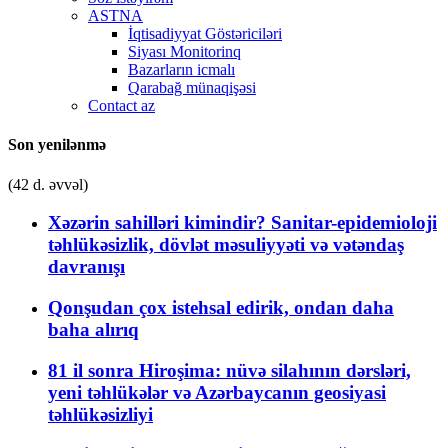
ASTNA
İqtisadiyyat Göstəriciləri
Siyası Monitorinq
Bazarların icmalı
Qarabağ münaqişəsi
Contact az
Son yenilənmə
(42 d. əvvəl)
Xəzərin sahilləri kimindir? Sanitar-epidemioloji
təhlükəsizlik, dövlət məsuliyyəti və vətəndaş
davranışı
Qonşudan çox istehsal edirik, ondan daha
baha alırıq
81 il sonra Hiroşima: nüvə silahının dərsləri,
yeni təhlükələr və Azərbaycanın geosiyasi
təhlükəsizliyi