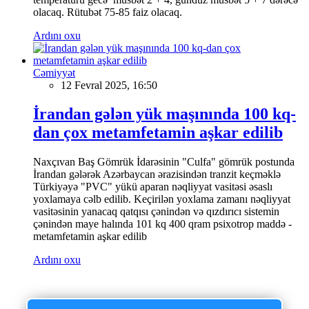
olacaq. Rütubət 75-85 faiz olacaq.
Ardını oxu
Cəmiyyət
12 Fevral 2025, 16:50
İrandan gələn yük maşınında 100 kq-
dan çox metamfetamin aşkar edilib
Naxçıvan Baş Gömrük İdarəsinin "Culfa" gömrük postunda
İrandan gələrək Azərbaycan ərazisindən tranzit keçməklə
Türkiyəyə "PVC" yükü aparan nəqliyyat vasitəsi əsaslı
yoxlamaya cəlb edilib. Keçirilən yoxlama zamanı nəqliyyat
vasitəsinin yanacaq qatqısı çənindən və qızdırıcı sistemin
çənindən maye halında 101 kq 400 qram psixotrop maddə -
metamfetamin aşkar edilib
Ardını oxu