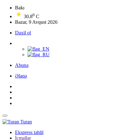
Bakı
0
30.8
C
Bazar, 9 Avqust 2026
Daxil ol
Abunə
Əlaqə
Turan
Ekspress təhlil
İcmallar