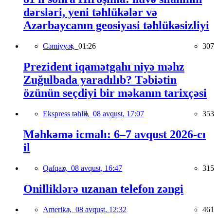
dərsləri, yeni təhlükələr və
Azərbaycanın geosiyasi təhlükəsizliyi
Cəmiyyət,
01:26
307
Prezident iqamətgahı niyə məhz
Zuğulbada yaradılıb? Təbiətin
özünün seçdiyi bir məkanın tarixçəsi
Ekspress təhlil,
08 avqust, 17:07
353
Məhkəmə icmalı: 6–7 avqust 2026-cı
il
Qafqaz,
08 avqust, 16:47
315
Onilliklərə uzanan telefon zəngi
Amerika,
08 avqust, 12:32
461