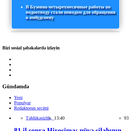
В Бузовна четырехмесячные работы по
водоотводу стали поводом для обращения
к омбудсмену
Bizi sosial şəbəkələrdə izləyin
Gündəmdə
Yeni
Populyar
Redaktorun seçimi
Təhlükəsizlik,
13:40
93
81 il sonra Hiroşima: nüvə silahının