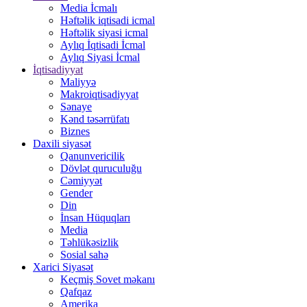
Media İcmalı
Həftəlik iqtisadi icmal
Həftəlik siyasi icmal
Aylıq İqtisadi İcmal
Aylıq Siyasi İcmal
İqtisadiyyat
Maliyyə
Makroiqtisadiyyat
Sənaye
Kənd təsərrüfatı
Biznes
Daxili siyasət
Qanunvericilik
Dövlət quruculuğu
Cəmiyyət
Gender
Din
İnsan Hüquqları
Media
Təhlükəsizlik
Sosial sahə
Xarici Siyasət
Keçmiş Sovet məkanı
Qafqaz
Amerika