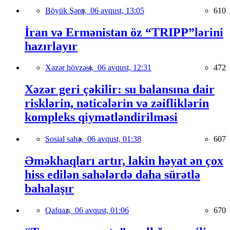
Böyük Şərq,
06 avqust, 13:05
610
İran və Ermənistan öz “TRIPP”lərini
hazırlayır
Xəzər hövzəsi,
06 avqust, 12:31
472
Xəzər geri çəkilir: su balansına dair
risklərin, nəticələrin və zəifliklərin
kompleks qiymətləndirilməsi
Sosial sahə,
06 avqust, 01:38
607
Əməkhaqları artır, lakin həyat ən çox
hiss edilən sahələrdə daha sürətlə
bahalaşır
Qafqaz,
06 avqust, 01:06
670