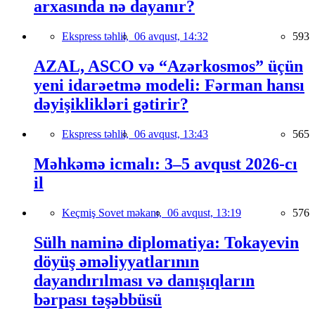
arxasında nə dayanır?
Ekspress təhlil,
06 avqust, 14:32
593
AZAL, ASCO və “Azərkosmos” üçün
yeni idarəetmə modeli: Fərman hansı
dəyişiklikləri gətirir?
Ekspress təhlil,
06 avqust, 13:43
565
Məhkəmə icmalı: 3–5 avqust 2026-cı
il
Keçmiş Sovet məkanı,
06 avqust, 13:19
576
Sülh naminə diplomatiya: Tokayevin
döyüş əməliyyatlarının
dayandırılması və danışıqların
bərpası təşəbbüsü