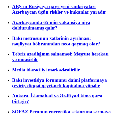
ABŞ-ın Rusiyaya qarşı yeni sanksiyaları
Azərbaycan üçün risklər və imkanlar yaradır
Azərbaycanda 65 min vakansiya niyə
doldurulmamış qalır?
Bakı metrosunun xətlərinin ayrılması:
nəqliyyat böhranından necə qaçmaq olar?
Təbriz azadlığının salnaməsi: Məşrutə hərəkatı
və müasirlik
Media idarəçiliyi mərkəzləşdirilir
Bakı investisiya forumunu daimi platformaya
çevirir, diqqət qeyri-neft kapitalına yönəlir
Ankara, İslamabad və Ər-Riyad kimə qarşı
birləşir?
SOFAZ Perunun energetika sektoruna sərmayə