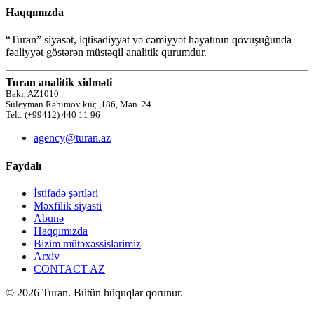
Haqqımızda
“Turan” siyasət, iqtisadiyyat və cəmiyyət həyatının qovuşuğunda
fəaliyyət göstərən müstəqil analitik qurumdur.
Turan analitik xidməti
Bakı, AZ1010
Süleyman Rəhimov küç.,186, Mən. 24
Tel.: (+99412) 440 11 96
agency@turan.az
Faydalı
İstifadə şərtləri
Məxfilik siyasti
Abunə
Haqqımızda
Bizim mütəxəssislərimiz
Arxiv
CONTACT AZ
© 2026 Turan. Bütün hüquqlar qorunur.