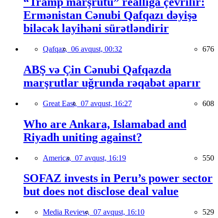
“Tramp marşrutu” reallığa çevrilir:
Ermənistan Cənubi Qafqazı dəyişə
biləcək layihəni sürətləndirir
Qafqaz,
06 avqust, 00:32
676
ABŞ və Çin Cənubi Qafqazda
marşrutlar uğrunda rəqabət aparır
Great East,
07 avqust, 16:27
608
Who are Ankara, Islamabad and
Riyadh uniting against?
America,
07 avqust, 16:19
550
SOFAZ invests in Peru’s power sector
but does not disclose deal value
Media Review,
07 avqust, 16:10
529