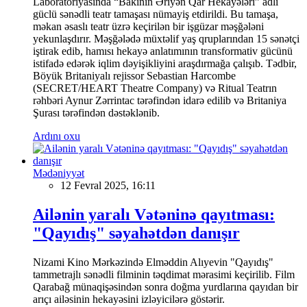
Laboratoriyasında “Bakının Əriyən Qar Hekayələri” adlı
güclü sənədli teatr tamaşası nümayiş etdirildi. Bu tamaşa,
məkan əsaslı teatr üzrə keçirilən bir işgüzar məşğələni
yekunlaşdırır. Məşğələdə müxtəlif yaş qruplarından 15 sənətçi
iştirak edib, hamısı hekayə anlatımının transformativ gücünü
istifadə edərək iqlim dəyişikliyini araşdırmağa çalışıb. Tədbir,
Böyük Britaniyalı rejissor Sebastian Harcombe
(SECRET/HEART Theatre Company) və Ritual Teatrın
rəhbəri Aynur Zərrintac tərəfindən idarə edilib və Britaniya
Şurası tərəfindən dəstəklənib.
Ardını oxu
Mədəniyyət
12 Fevral 2025, 16:11
Ailənin yaralı Vətəninə qayıtması:
"Qayıdış" səyahətdən danışır
Nizami Kino Mərkəzində Elməddin Alıyevin "Qayıdış"
tammetrajlı sənədli filminin təqdimat mərasimi keçirilib. Film
Qarabağ münaqişəsindən sonra doğma yurdlarına qayıdan bir
arıçı ailəsinin hekayəsini izləyicilərə göstərir.