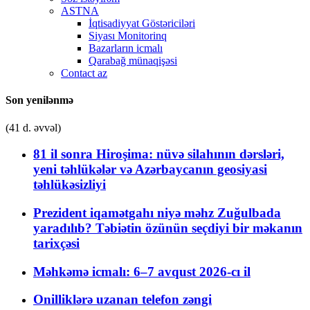
ASTNA
İqtisadiyyat Göstəriciləri
Siyası Monitorinq
Bazarların icmalı
Qarabağ münaqişəsi
Contact az
Son yenilənmə
(41 d. əvvəl)
81 il sonra Hiroşima: nüvə silahının dərsləri,
yeni təhlükələr və Azərbaycanın geosiyasi
təhlükəsizliyi
Prezident iqamətgahı niyə məhz Zuğulbada
yaradılıb? Təbiətin özünün seçdiyi bir məkanın
tarixçəsi
Məhkəmə icmalı: 6–7 avqust 2026-cı il
Onilliklərə uzanan telefon zəngi