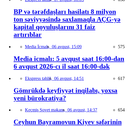
BP və tərəfdaşları hasilatı 8 milyon
ton səviyyəsində saxlamaqla AÇG-yə
kapital qoyuluşlarını 31 faiz
artırıblar
Media İcmalı,
06 avqust, 15:09
575
Media icmalı: 5 avqust saat 16:00-dan
6 avqust 2026-cı il saat 16:00-dək
Ekspress təhlil,
06 avqust, 14:51
617
Gömrükdə keyfiyyət inqilabı, yoxsa
yeni bürokratiya?
Keçmiş Sovet məkanı,
06 avqust, 14:37
654
Ceyhun Bayramovun Kiyev səfərinin