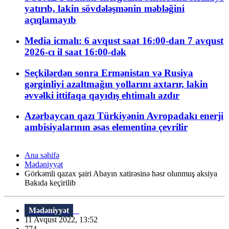
yatırıb, lakin sövdələşmənin məbləğini
açıqlamayıb
Media icmalı: 6 avqust saat 16:00-dan 7 avqust
2026-cı il saat 16:00-dək
Seçkilərdən sonra Ermənistan və Rusiya
gərginliyi azaltmağın yollarını axtarır, lakin
əvvəlki ittifaqa qayıdış ehtimalı azdır
Azərbaycan qazı Türkiyənin Avropadakı enerji
ambisiyalarının əsas elementinə çevrilir
Ana səhifə
Mədəniyyət
Görkəmli qazax şairi Abayın xatirəsinə həsr olunmuş aksiya
Bakıda keçirilib
Mədəniyyət
11 Avqust 2022, 13:52
774