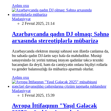
Ardını oxu
Mədəniyyət
2 Fevral 2025, 21:14
Azərbaycanda qadın DJ olmaq: Səhnə
arxasında stereotiplərlə mübarizə
Azərbaycanda elektron musiqi səhnəsi son illərdə canlansa da,
bu sahədə qadın DJ-lərin sayı hələ də məhduddur. Musiqi
sənayesində öz yerini tutmaq istəyən qadınlar təkcə texniki
bacarıqları ilə deyil, həm də cəmiyyətin onlara biçdiyi rollarla
və gender balanssızlığı ilə mübarizə aparmalı olurlar.
Ardını oxu
Mədəniyyət
1 Fevral 2025, 15:39
Avropa İttifaqının "Yaşıl Gələcək