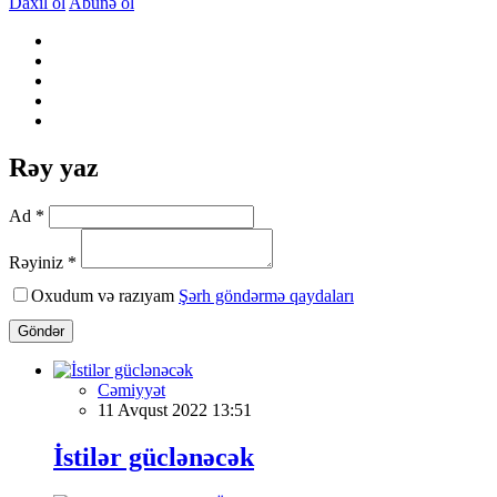
Daxil ol
Abunə ol
Rəy yaz
Ad *
Rəyiniz *
Oxudum və razıyam
Şərh göndərmə qaydaları
Göndər
Cəmiyyət
11 Avqust 2022 13:51
İstilər güclənəcək