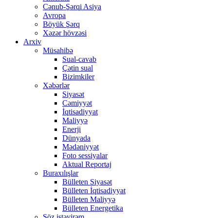
Cənub-Şərqi Asiya
Avropa
Böyük Şərq
Xəzər hövzəsi
Arxiv
Müsahibə
Sual-cavab
Çətin sual
Bizimkiler
Xəbərlər
Siyasət
Cəmiyyət
İqtisadiyyat
Maliyyə
Enerji
Dünyada
Mədəniyyət
Foto sessiyalar
Aktual Reportaj
Buraxılışlar
Bülleten Siyasət
Bülleten İqtisadiyyat
Bülleten Maliyyə
Bülleten Energetika
Söz istəyirəm