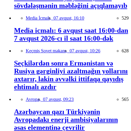
sövdələşmənin məbləğini açıqlamayıb
Media İcmalı,
07 avqust, 16:10
529
Media icmalı: 6 avqust saat 16:00-dan
7 avqust 2026-cı il saat 16:00-dək
Keçmiş Sovet məkanı,
07 avqust, 10:26
628
Seçkilərdən sonra Ermənistan və
Rusiya gərginliyi azaltmağın yollarını
axtarır, lakin əvvəlki ittifaqa qayıdış
ehtimalı azdır
Avropa,
07 avqust, 09:23
565
Azərbaycan qazı Türkiyənin
Avropadakı enerji ambisiyalarının
əsas elementinə çevrilir