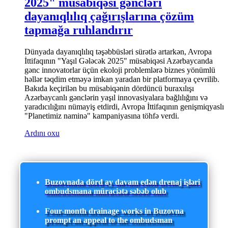
2025" müsabiqəsi gəncləri
dayanıqlılıq çağırışlarına çözüm
tapmağa ruhlandırır
Dünyada dayanıqlılıq təşəbbüsləri sürətlə artarkən, Avropa
İttifaqının "Yaşıl Gələcək 2025" müsabiqəsi Azərbaycanda
gənc innovatorlar üçün ekoloji problemlərə biznes yönümlü
həllər təqdim etməyə imkan yaradan bir platformaya çevrilib.
Bakıda keçirilən bu müsabiqənin dördüncü buraxılışı
Azərbaycanlı gənclərin yaşıl innovasiyalara bağlılığını və
yaradıcılığını nümayiş etdirdi, Avropa İttifaqının genişmiqyaslı
"Planetimiz naminə" kampaniyasına töhfə verdi.
Ardını oxu
Buzovnada dörd ay davam edən drenaj işləri
ombudsmana müraciətə səbəb olub
Four-month drainage works in Buzovna
prompt an appeal to the ombudsman