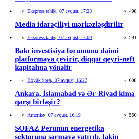
Ekspress təhlil,
07 avqust, 17:28
498
Media idarəçiliyi mərkəzləşdirilir
Ekspress təhlil,
07 avqust, 17:00
591
Bakı investisiya forumunu daimi
platformaya çevirir, diqqət qeyri-neft
kapitalına yönəlir
Böyük Şərq,
07 avqust, 16:27
608
Ankara, İslamabad və Ər-Riyad kimə
qarşı birləşir?
Amerika,
07 avqust, 16:19
550
SOFAZ Perunun energetika
sektoruna sərmayə yatırıb, lakin