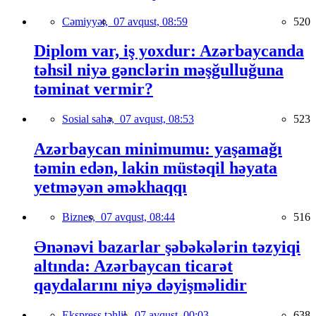
Cəmiyyət,
07 avqust, 08:59
520
Diplom var, iş yoxdur: Azərbaycanda
təhsil niyə gənclərin məşğulluğuna
təminat vermir?
Sosial sahə,
07 avqust, 08:53
523
Azərbaycan minimumu: yaşamağı
təmin edən, lakin müstəqil həyata
yetməyən əməkhaqqı
Biznes,
07 avqust, 08:44
516
Ənənəvi bazarlar şəbəkələrin təzyiqi
altında: Azərbaycan ticarət
qaydalarını niyə dəyişməlidir
Ekspress təhlil,
07 avqust, 00:03
638