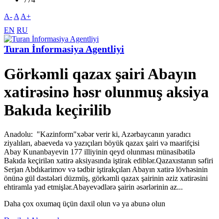
A-
A
A+
EN
RU
Turan İnformasiya Agentliyi
Görkəmli qazax şairi Abayın
xatirəsinə həsr olunmuş aksiya
Bakıda keçirilib
Anadolu: "Kazinform"xəbər verir ki, Azərbaycanın yaradıcı
ziyalıları, abaeveda və yazıçıları böyük qazax şairi və maarifçisi
Abay Kunanbayevin 177 illiyinin qeyd olunması münasibətilə
Bakıda keçirilən xatirə aksiyasında iştirak ediblər.Qazaxıstanın səfiri
Serjan Abdıkarimov və tədbir iştirakçıları Abayın xatirə lövhəsinin
önünə gül dəstələri düzmüş, görkəmli qazax şairinin əziz xatirəsini
ehtiramla yad etmişlər.Abayevədlərə şairin əsərlərinin az...
Daha çox oxumaq üçün daxil olun və ya abunə olun