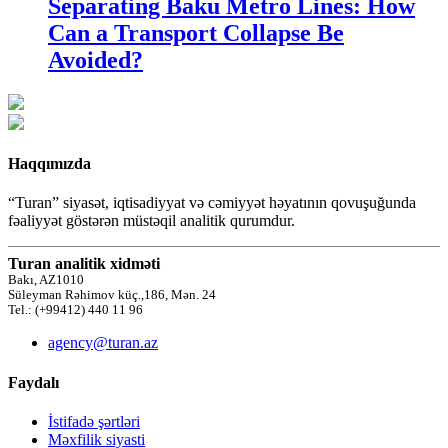
Separating Baku Metro Lines: How
Can a Transport Collapse Be
Avoided?
Haqqımızda
“Turan” siyasət, iqtisadiyyat və cəmiyyət həyatının qovuşuğunda
fəaliyyət göstərən müstəqil analitik qurumdur.
Turan analitik xidməti
Bakı, AZ1010
Süleyman Rəhimov küç.,186, Mən. 24
Tel.: (+99412) 440 11 96
agency@turan.az
Faydalı
İstifadə şərtləri
Məxfilik siyasti