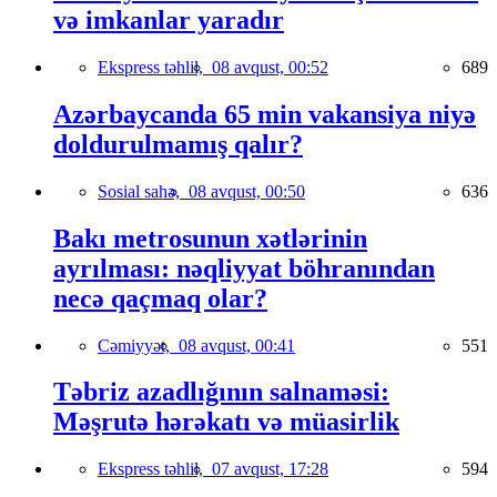
və imkanlar yaradır
Ekspress təhlil,
08 avqust, 00:52
689
Azərbaycanda 65 min vakansiya niyə
doldurulmamış qalır?
Sosial sahə,
08 avqust, 00:50
636
Bakı metrosunun xətlərinin
ayrılması: nəqliyyat böhranından
necə qaçmaq olar?
Cəmiyyət,
08 avqust, 00:41
551
Təbriz azadlığının salnaməsi:
Məşrutə hərəkatı və müasirlik
Ekspress təhlil,
07 avqust, 17:28
594