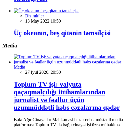
Bizimkiler
13 May 2022 10:50
Üç okeanın, beş qitənin təmsilçisi
Media
Media
27 İyul 2026, 20:50
Toplum TV işi: valyuta
qaçaqmalçılığı ittihamlarından
jurnalist və fəallar üçün
uzunmüddətli həbs cəzalarına qədər
Bakı Ağır Cinayətlər Məhkəməsi bazar ertəsi müstəqil media
platforması Toplum TV ilə bağlı cinayət işi üzrə mühakimə