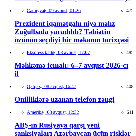
Cəmiyyət,
09 avqust, 01:26
475
Prezident iqamətgahı niyə məhz
Zuğulbada yaradılıb? Təbiətin
özünün seçdiyi bir məkanın tarixçəsi
Ekspress təhlil,
08 avqust, 17:07
485
Məhkəmə icmalı: 6–7 avqust 2026-cı
il
Qafqaz,
08 avqust, 16:47
408
Onilliklərə uzanan telefon zəngi
Amerika,
08 avqust, 12:32
611
ABŞ-ın Rusiyaya qarşı yeni
sanksiyaları Azərbaycan üçün risklər