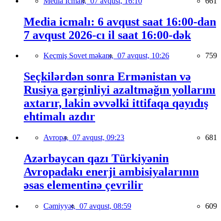
Media İcmalı,
07 avqust, 16:10
661
Media icmalı: 6 avqust saat 16:00-dan
7 avqust 2026-cı il saat 16:00-dək
Keçmiş Sovet məkanı,
07 avqust, 10:26
759
Seçkilərdən sonra Ermənistan və
Rusiya gərginliyi azaltmağın yollarını
axtarır, lakin əvvəlki ittifaqa qayıdış
ehtimalı azdır
Avropa,
07 avqust, 09:23
681
Azərbaycan qazı Türkiyənin
Avropadakı enerji ambisiyalarının
əsas elementinə çevrilir
Cəmiyyət,
07 avqust, 08:59
609