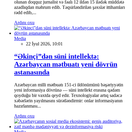
olunan doqquz jurnalist və fəalı 12 ildən 15 ilədək müddətə
azadlıqdan məhrum edib. Təqsirləndirilən şəxslər ittihamları
rədd edib,...
Ardını oxu
Media
22 İyul 2026, 10:01
“Əkinçi”dən süni intellektə:
Azərbaycan mətbuatı yeni dövrün
astanasında
Azərbaycan milli mətbuatı 151-ci ildönümünü bəşəriyyətin
yeni informasiya dövrünə — süni intellekt erasına qədəm
qoyduğu bir vaxtda qeyd edir. Texnologiyalar artıq sadəcə
xəbərlərin yayılmasını sürətləndirmir: onlar informasiyanın
hazırlanması...
Ardını oxu
Media