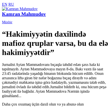
EN
RU
Kamran Mahmudov
Müxbir
“Hakimiyyətin daxilində
mafioz qruplar varsa, bu da elə
hakimiyyətdir”
Jurnalist Aytən Məmmədovanı bıçaqla təhdid edən şəxs hələ ki
tapılmayıb. Aytən Məmmədovaya mayın 8-də, Bakı vaxtı ilə saat
23:45 radələrində yaşadığı binanın blokunda hücum edilib. Onun
arxasınca liftə girən bir nəfər boğazına bıçaq dirəyib və adını
çəkmədiyi məhkəmə işinə görə hədələyib, yazmamasını tələb edib,
jurnalisti övladı ilə təhdid edib.Jurnalist bildirib ki, ona hücum peşə
fəaliyyəti ilə bağlıdır. Aytən Məmmədova Nərmin işində
günahland...
Daha çox oxumaq üçün daxil olun və ya abunə olun