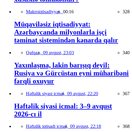
Makroiqtisadiyyat,
00:16
328
Müqaviləsiz iqtisadiyyat:
Azərbaycanda milyonlarla işçi
təminat sistemindən kənarda qalır
Qafqaz,
09 avqust, 23:03
340
Yaxınlaşma, lakin barışıq deyil:
Rusiya və Gürcüstan eyni müharibəni
fərqli oxuyur
Həftəlik siyasi icmal,
09 avqust, 22:20
367
Həftəlik siyasi icmal: 3–9 avqust
2026-cı il
Həftəlik iqtisadi icmal,
09 avqust, 22:18
368