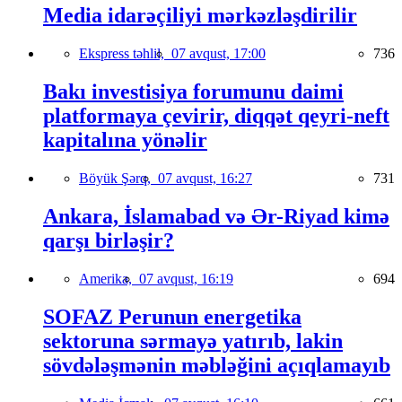
Media idarəçiliyi mərkəzləşdirilir
Ekspress təhlil,
07 avqust, 17:00
736
Bakı investisiya forumunu daimi
platformaya çevirir, diqqət qeyri-neft
kapitalına yönəlir
Böyük Şərq,
07 avqust, 16:27
731
Ankara, İslamabad və Ər-Riyad kimə
qarşı birləşir?
Amerika,
07 avqust, 16:19
694
SOFAZ Perunun energetika
sektoruna sərmayə yatırıb, lakin
sövdələşmənin məbləğini açıqlamayıb