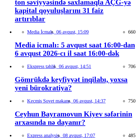
ton səviyyəsində saxlamaqla AÇG-yə
kapital qoyuluşlarını 31 faiz
artırıblar
Media İcmalı,
06 avqust, 15:09
660
Media icmalı: 5 avqust saat 16:00-dan
6 avqust 2026-cı il saat 16:00-dək
Ekspress təhlil,
06 avqust, 14:51
706
Gömrükdə keyfiyyət inqilabı, yoxsa
yeni bürokratiya?
Keçmiş Sovet məkanı,
06 avqust, 14:37
750
Ceyhun Bayramovun Kiyev səfərinin
arxasında nə dayanır?
Express analysis,
08 avqust, 17:07
485