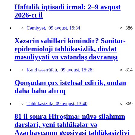
Həftəlik iqtisadi icmal: 2–9 avqust
2026-cı il
Cəmiyyət,
09 avqust, 15:34
386
Xəzərin sahilləri kimindir? Sanitar-
epidemioloji təhlükəsizlik, dövlət
məsuliyyəti və vətəndaş davranışı
Kənd təsərrüfatı,
09 avqust, 15:26
814
Qonşudan çox istehsal edirik, ondan
daha baha alırıq
Təhlükəsizlik,
09 avqust, 13:40
369
81 il sonra Hiroşima: nüvə silahının
dərsləri, yeni təhlükələr və
Azərbaycanın geosiyasi təhlükəsizliyi