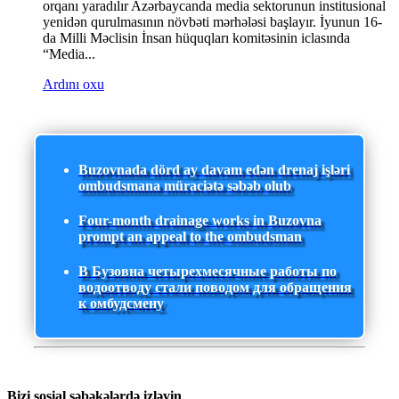
orqanı yaradılır Azərbaycanda media sektorunun institusional
yenidən qurulmasının növbəti mərhələsi başlayır. İyunun 16-
da Milli Məclisin İnsan hüquqları komitəsinin iclasında
“Media...
Ardını oxu
Buzovnada dörd ay davam edən drenaj işləri
ombudsmana müraciətə səbəb olub
Four-month drainage works in Buzovna
prompt an appeal to the ombudsman
В Бузовна четырехмесячные работы по
водоотводу стали поводом для обращения
к омбудсмену
Bizi sosial şəbəkələrdə izləyin