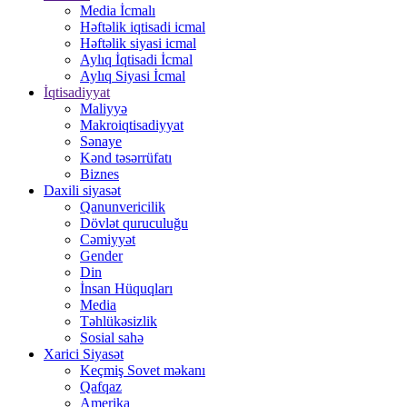
Media İcmalı
Həftəlik iqtisadi icmal
Həftəlik siyasi icmal
Aylıq İqtisadi İcmal
Aylıq Siyasi İcmal
İqtisadiyyat
Maliyyə
Makroiqtisadiyyat
Sənaye
Kənd təsərrüfatı
Biznes
Daxili siyasət
Qanunvericilik
Dövlət quruculuğu
Cəmiyyət
Gender
Din
İnsan Hüquqları
Media
Təhlükəsizlik
Sosial sahə
Xarici Siyasət
Keçmiş Sovet məkanı
Qafqaz
Amerika