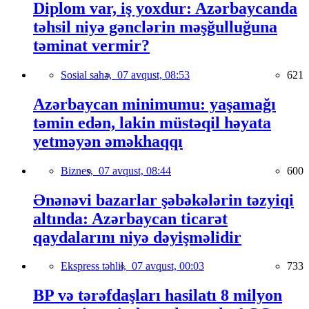
Diplom var, iş yoxdur: Azərbaycanda
təhsil niyə gənclərin məşğulluğuna
təminat vermir?
Sosial sahə,
07 avqust, 08:53
621
Azərbaycan minimumu: yaşamağı
təmin edən, lakin müstəqil həyata
yetməyən əməkhaqqı
Biznes,
07 avqust, 08:44
600
Ənənəvi bazarlar şəbəkələrin təzyiqi
altında: Azərbaycan ticarət
qaydalarını niyə dəyişməlidir
Ekspress təhlil,
07 avqust, 00:03
733
BP və tərəfdaşları hasilatı 8 milyon