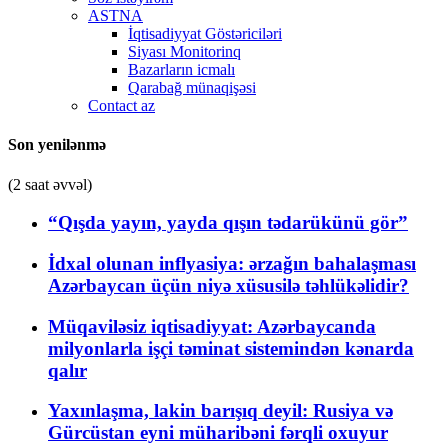
ASTNA
İqtisadiyyat Göstəriciləri
Siyası Monitorinq
Bazarların icmalı
Qarabağ münaqişəsi
Contact az
Son yenilənmə
(2 saat əvvəl)
“Qışda yayın, yayda qışın tədarükünü gör”
İdxal olunan inflyasiya: ərzağın bahalaşması
Azərbaycan üçün niyə xüsusilə təhlükəlidir?
Müqaviləsiz iqtisadiyyat: Azərbaycanda
milyonlarla işçi təminat sistemindən kənarda
qalır
Yaxınlaşma, lakin barışıq deyil: Rusiya və
Gürcüstan eyni müharibəni fərqli oxuyur