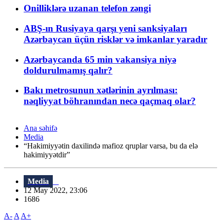
Onilliklərə uzanan telefon zəngi
ABŞ-ın Rusiyaya qarşı yeni sanksiyaları
Azərbaycan üçün risklər və imkanlar yaradır
Azərbaycanda 65 min vakansiya niyə
doldurulmamış qalır?
Bakı metrosunun xətlərinin ayrılması:
nəqliyyat böhranından necə qaçmaq olar?
Ana səhifə
Media
“Hakimiyyətin daxilində mafioz qruplar varsa, bu da elə
hakimiyyətdir”
Media
12 May 2022, 23:06
1686
A-
A
A+