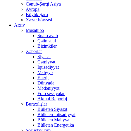
Cənub-Şərqi Asiya
Avropa
Böyük Şərq
Xəzər hövzəsi
Arxiv
Müsahibə
Sual-cavab
Çətin sual
Bizimkiler
Xəbərlər
Siyasət
Cəmiyyət
İqtisadiyyat
Maliyyə
Enerji
Dünyada
Mədəniyyət
Foto sessiyalar
Aktual Reportaj
Buraxılışlar
Bülleten Siyasət
Bülleten İqtisadiyyat
Bülleten Maliyyə
Bülleten Energetika
Söz istəyirəm