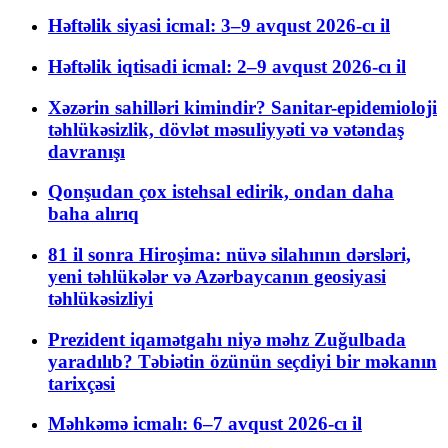
Həftəlik siyasi icmal: 3–9 avqust 2026-cı il
Həftəlik iqtisadi icmal: 2–9 avqust 2026-cı il
Xəzərin sahilləri kimindir? Sanitar-epidemioloji
təhlükəsizlik, dövlət məsuliyyəti və vətəndaş
davranışı
Qonşudan çox istehsal edirik, ondan daha
baha alırıq
81 il sonra Hiroşima: nüvə silahının dərsləri,
yeni təhlükələr və Azərbaycanın geosiyasi
təhlükəsizliyi
Prezident iqamətgahı niyə məhz Zuğulbada
yaradılıb? Təbiətin özünün seçdiyi bir məkanın
tarixçəsi
Məhkəmə icmalı: 6–7 avqust 2026-cı il