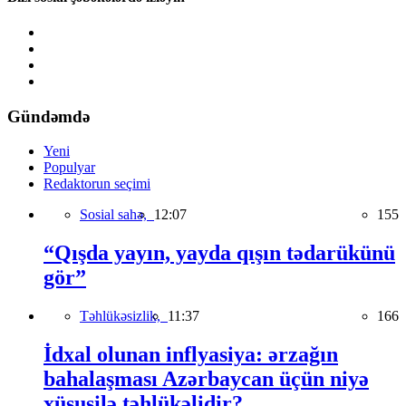
Gündəmdə
Yeni
Populyar
Redaktorun seçimi
Sosial sahə,
12:07
155
“Qışda yayın, yayda qışın tədarükünü
gör”
Təhlükəsizlik,
11:37
166
İdxal olunan inflyasiya: ərzağın
bahalaşması Azərbaycan üçün niyə
xüsusilə təhlükəlidir?