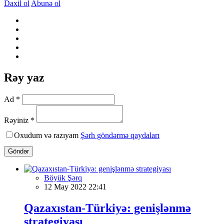
Daxil ol
Abunə ol
Rəy yaz
Ad *
Rəyiniz *
Oxudum və razıyam
Şərh göndərmə qaydaları
Göndər
Böyük Şərq
12 May 2022 22:41
Qazaxıstan-Türkiyə: genişlənmə
strategiyası