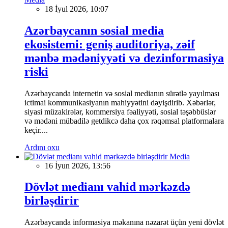
18 İyul 2026, 10:07
Azərbaycanın sosial media
ekosistemi: geniş auditoriya, zəif
mənbə mədəniyyəti və dezinformasiya
riski
Azərbaycanda internetin və sosial medianın sürətlə yayılması
ictimai kommunikasiyanın mahiyyətini dəyişdirib. Xəbərlər,
siyasi müzakirələr, kommersiya fəaliyyəti, sosial təşəbbüslər
və mədəni mübadilə getdikcə daha çox rəqəmsal platformalara
keçir....
Ardını oxu
Media
16 İyun 2026, 13:56
Dövlət medianı vahid mərkəzdə
birləşdirir
Azərbaycanda informasiya məkanına nəzarət üçün yeni dövlət