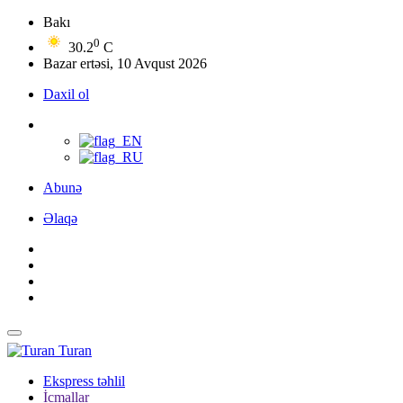
Bakı
0
30.2
C
Bazar ertəsi, 10 Avqust 2026
Daxil ol
Abunə
Əlaqə
Turan
Ekspress təhlil
İcmallar