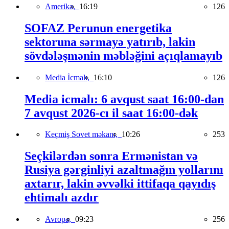
Amerika,
16:19
126
SOFAZ Perunun energetika
sektoruna sərmayə yatırıb, lakin
sövdələşmənin məbləğini açıqlamayıb
Media İcmalı,
16:10
126
Media icmalı: 6 avqust saat 16:00-dan
7 avqust 2026-cı il saat 16:00-dək
Keçmiş Sovet məkanı,
10:26
253
Seçkilərdən sonra Ermənistan və
Rusiya gərginliyi azaltmağın yollarını
axtarır, lakin əvvəlki ittifaqa qayıdış
ehtimalı azdır
Avropa,
09:23
256