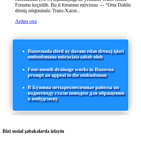
Forumu keçirilib. Bu il forumun mövzusu — “Orta Dəhliz
dönüş nöqtəsində: Trans-Xəzər...
Ardını oxu
Buzovnada dörd ay davam edən drenaj işləri
ombudsmana müraciətə səbəb olub
Four-month drainage works in Buzovna
prompt an appeal to the ombudsman
В Бузовна четырехмесячные работы по
водоотводу стали поводом для обращения
к омбудсмену
Bizi sosial şəbəkələrdə izləyin