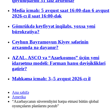
qoyuluşlarını 31 faiz artırıblar
Media icmalı: 5 avqust saat 16:00-dan 6 avqust
2026-cı il saat 16:00-dək
Gömrükdə keyfiyyət inqilabı, yoxsa yeni
bürokratiya?
Ceyhun Bayramovun Kiyev səfərinin
arxasında nə dayanır?
AZAL, ASCO və “Azərkosmos” üçün yeni
idarəetmə modeli: Fərman hansı dəyişiklikləri
gətirir?
Məhkəmə icmalı: 3–5 avqust 2026-cı il
Ana səhifə
Amerika
“Azərbaycanın süverenliyini bərpa etməsi bütün qlobal
oyunçuların planlarını pozub”