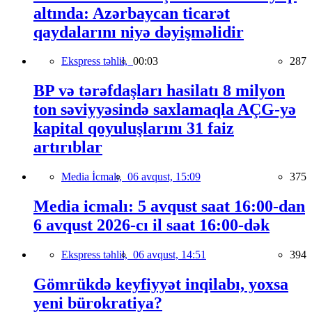
altında: Azərbaycan ticarət
qaydalarını niyə dəyişməlidir
Ekspress təhlil,
00:03
287
BP və tərəfdaşları hasilatı 8 milyon
ton səviyyəsində saxlamaqla AÇG-yə
kapital qoyuluşlarını 31 faiz
artırıblar
Media İcmalı,
06 avqust, 15:09
375
Media icmalı: 5 avqust saat 16:00-dan
6 avqust 2026-cı il saat 16:00-dək
Ekspress təhlil,
06 avqust, 14:51
394
Gömrükdə keyfiyyət inqilabı, yoxsa
yeni bürokratiya?