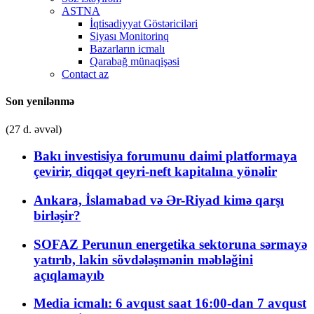
ASTNA
İqtisadiyyat Göstəriciləri
Siyası Monitorinq
Bazarların icmalı
Qarabağ münaqişəsi
Contact az
Son yenilənmə
(27 d. əvvəl)
Bakı investisiya forumunu daimi platformaya
çevirir, diqqət qeyri-neft kapitalına yönəlir
Ankara, İslamabad və Ər-Riyad kimə qarşı
birləşir?
SOFAZ Perunun energetika sektoruna sərmayə
yatırıb, lakin sövdələşmənin məbləğini
açıqlamayıb
Media icmalı: 6 avqust saat 16:00-dan 7 avqust