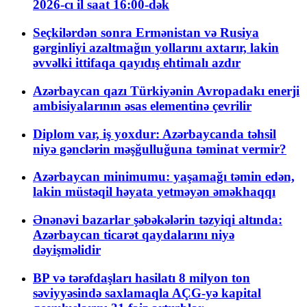
2026-cı il saat 16:00-dək
Seçkilərdən sonra Ermənistan və Rusiya
gərginliyi azaltmağın yollarını axtarır, lakin
əvvəlki ittifaqa qayıdış ehtimalı azdır
Azərbaycan qazı Türkiyənin Avropadakı enerji
ambisiyalarının əsas elementinə çevrilir
Diplom var, iş yoxdur: Azərbaycanda təhsil
niyə gənclərin məşğulluğuna təminat vermir?
Azərbaycan minimumu: yaşamağı təmin edən,
lakin müstəqil həyata yetməyən əməkhaqqı
Ənənəvi bazarlar şəbəkələrin təzyiqi altında:
Azərbaycan ticarət qaydalarını niyə
dəyişməlidir
BP və tərəfdaşları hasilatı 8 milyon ton
səviyyəsində saxlamaqla AÇG-yə kapital