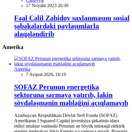
Cəmiyyət
17 Noyabr 2023 20:30
Fəal Cəlil Zabidov saxlanmasını sosial
şəbəkələrdəki paylaşımlarla
əlaqələndirib
Amerika
Amerika
7 Avqust 2026, 16:19
SOFAZ Perunun energetika
sektoruna sərmayə yatırıb, lakin
sövdələşmənin məbləğini açıqlamayıb
Azərbaycan Respublikası Dövlət Neft Fondu (SOFAZ)
Amerikanın I Squared Capital investisiya şirkətinin idarə
etdiyi struktur vasitəsilə Perunun ən böyük müstəqil elektrik
enerjisi istehsalçısı Inkia Energy-yə sərmayə qoyub. Bununla