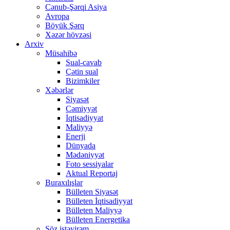
Cənub-Şərqi Asiya
Avropa
Böyük Şərq
Xəzər hövzəsi
Arxiv
Müsahibə
Sual-cavab
Çətin sual
Bizimkiler
Xəbərlər
Siyasət
Cəmiyyət
İqtisadiyyat
Maliyyə
Enerji
Dünyada
Mədəniyyət
Foto sessiyalar
Aktual Reportaj
Buraxılışlar
Bülleten Siyasət
Bülleten İqtisadiyyat
Bülleten Maliyyə
Bülleten Energetika
Söz istəyirəm