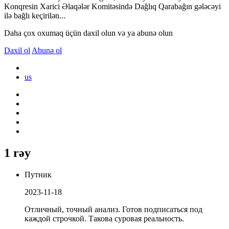
Konqresin Xarici Əlaqələr Komitəsində Dağlıq Qarabağın gələcəyi
ilə bağlı keçirilən...
Daha çox oxumaq üçün daxil olun və ya abunə olun
Daxil ol
Abunə ol
us
1 rəy
Путник
2023-11-18
Отличный, точный анализ. Готов подписаться под
каждой строчкой. Такова суровая реальность.