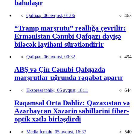
bahalaşır
Qafqaz,
06 avqust, 01:06
463
“Tramp marşrutu” reallığa çevrilir:
Ermənistan Cənubi Qafqazı dəyişə
biləcək layihəni sürətləndirir
Qafqaz,
06 avqust, 00:32
494
ABŞ və Çin Cənubi Qafqazda
marşrutlar uğrunda rəqabət aparır
Ekspress təhlil,
05 avqust, 18:11
644
Rəqəmsal Orta Dəhliz: Qazaxıstan və
Azərbaycan Xəzərin sahillərini fiber-
optik xətlə birləşdirdi
Media İcmalı,
05 avqust, 16:37
540