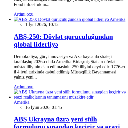
Fond infrastruktur...
Ardını oxu
Amerika
1 İyul 2026, 10:12
ABŞ-250: Dövlət quruculuğundan
qlobal liderliyə
Demokratiya, güc, innovasiya və Azərbaycanla strateji
tərəfdaşlıq 2026-cı ildə Amerika Birləşmiş Ştatları dövlət
müstəqilliyinin elan edilməsinin 250 illiyini qeyd edir. 1776-cı
il 4 iyul tarixində qəbul edilmiş Müstəqillik Bəyannaməsi
yalnız yeni...
Ardını oxu
Amerika
16 İyun 2026, 01:45
ABŞ Ukrayna üzrə yeni sülh
formulunu sınaqdan keçirir və ərazi