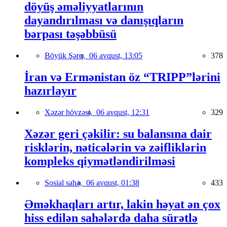
döyüş əməliyyatlarının
dayandırılması və danışıqların
bərpası təşəbbüsü
Böyük Şərq,
06 avqust, 13:05
378
İran və Ermənistan öz “TRIPP”lərini
hazırlayır
Xəzər hövzəsi,
06 avqust, 12:31
329
Xəzər geri çəkilir: su balansına dair
risklərin, nəticələrin və zəifliklərin
kompleks qiymətləndirilməsi
Sosial sahə,
06 avqust, 01:38
433
Əməkhaqları artır, lakin həyat ən çox
hiss edilən sahələrdə daha sürətlə