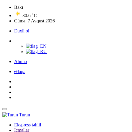
Bakı
0
30.6
C
Cümə, 7 Avqust 2026
Daxil ol
Abunə
Əlaqə
Turan
Ekspress təhlil
İcmallar