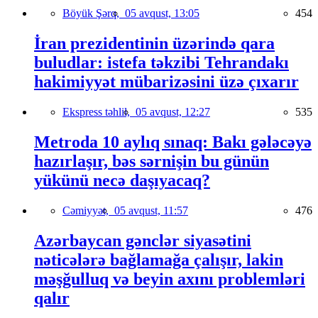
Böyük Şərq,
05 avqust, 13:05
454
İran prezidentinin üzərində qara
buludlar: istefa təkzibi Tehrandakı
hakimiyyət mübarizəsini üzə çıxarır
Ekspress təhlil,
05 avqust, 12:27
535
Metroda 10 aylıq sınaq: Bakı gələcəyə
hazırlaşır, bəs sərnişin bu günün
yükünü necə daşıyacaq?
Cəmiyyət,
05 avqust, 11:57
476
Azərbaycan gənclər siyasətini
nəticələrə bağlamağa çalışır, lakin
məşğulluq və beyin axını problemləri
qalır