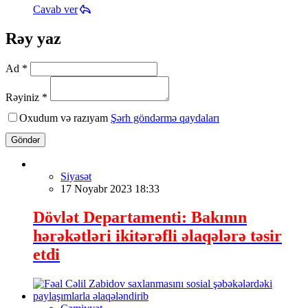
Cavab ver
Rəy yaz
Ad *
Rəyiniz *
Oxudum və razıyam
Şərh göndərmə qaydaları
Göndər
Siyasət
17 Noyabr 2023 18:33
Dövlət Departamenti: Bakının
hərəkətləri ikitərəfli əlaqələrə təsir
etdi