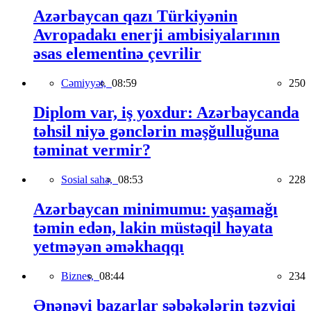
Azərbaycan qazı Türkiyənin
Avropadakı enerji ambisiyalarının
əsas elementinə çevrilir
Cəmiyyət,
08:59
250
Diplom var, iş yoxdur: Azərbaycanda
təhsil niyə gənclərin məşğulluğuna
təminat vermir?
Sosial sahə,
08:53
228
Azərbaycan minimumu: yaşamağı
təmin edən, lakin müstəqil həyata
yetməyən əməkhaqqı
Biznes,
08:44
234
Ənənəvi bazarlar şəbəkələrin təzyiqi