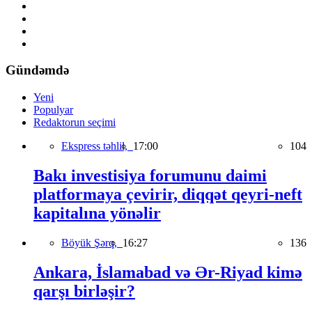
Gündəmdə
Yeni
Populyar
Redaktorun seçimi
Ekspress təhlil,
17:00
104
Bakı investisiya forumunu daimi
platformaya çevirir, diqqət qeyri-neft
kapitalına yönəlir
Böyük Şərq,
16:27
136
Ankara, İslamabad və Ər-Riyad kimə
qarşı birləşir?