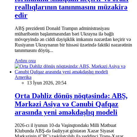
reallıqlarının tanınmasını müzakirə
edir
ABŞ prezidenti Donald Trampın administrasiyası
müharibənin başlanmasından bəri Ukrayna ilə bağlı
mövqeyində ən ciddi dəyişiklik imkanını nəzərdən keçirir və
Rusiyanın Ukraynanın bir hissəsi üzərində faktiki nəzarətinin
tanınmasını döyüş...
Ardını oxu
Amerika
13 İyun 2026, 20:54
Orta Dəhliz dönüş nöqtəsində: ABŞ,
Mərkəzi Asiya və Cənubi Qafqaz
arasında yeni əməkdaşlıq modeli
2026-cı il iyunun 10-da Vaşinqtondakı Milli Mətbuat
Klubunda ABŞ-də fəaliyyət göstərən Xəzər Siyasət
Mərkəzinin (CPC) təşkilatçılığı ilə yeddinci Trans-Xəzər