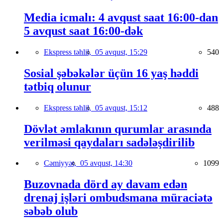
Media icmalı: 4 avqust saat 16:00-dan
5 avqust saat 16:00-dək
Ekspress təhlil,
05 avqust, 15:29
540
Sosial şəbəkələr üçün 16 yaş həddi
tətbiq olunur
Ekspress təhlil,
05 avqust, 15:12
488
Dövlət əmlakının qurumlar arasında
verilməsi qaydaları sadələşdirilib
Cəmiyyət,
05 avqust, 14:30
1099
Buzovnada dörd ay davam edən
drenaj işləri ombudsmana müraciətə
səbəb olub