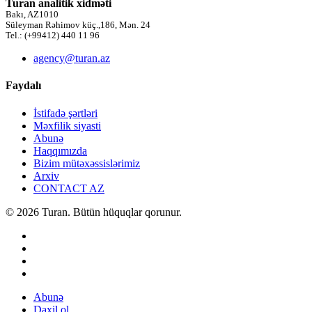
Turan analitik xidməti
Bakı, AZ1010
Süleyman Rəhimov küç.,186, Mən. 24
Tel.: (+99412) 440 11 96
agency@turan.az
Faydalı
İstifadə şərtləri
Məxfilik siyasti
Abunə
Haqqımızda
Bizim mütəxəssislərimiz
Arxiv
CONTACT AZ
© 2026 Turan. Bütün hüquqlar qorunur.
Abunə
Daxil ol