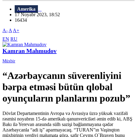
Amerika
17 Noyabr 2023, 18:52
16434
A-
A
A+
EN
RU
Kamran Mahmudov
Müxbir
“Azərbaycanın süverenliyini
bərpa etməsi bütün qlobal
oyunçuların planlarını pozub”
Dövlət Departamentinin Avropa və Avrasiya üzrə yüksək vəzifəli
rəsmisi noyabrın 15-də amerikalı qanunvericiləri əmin edib ki, ABŞ
Bakı ilə Yerevan arasında sülh sazişi bağlanmayana qədər
Azərbaycanla “adi iş” aparmayacaq. “TURAN”ın Vaşinqton
müxbirinin verdiyi məlumata görə, səfir Ceyms O`Brayen bunu