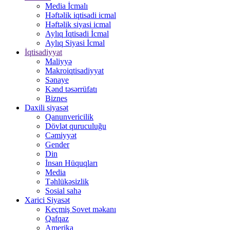
Media İcmalı
Həftəlik iqtisadi icmal
Həftəlik siyasi icmal
Aylıq İqtisadi İcmal
Aylıq Siyasi İcmal
İqtisadiyyat
Maliyyə
Makroiqtisadiyyat
Sənaye
Kənd təsərrüfatı
Biznes
Daxili siyasət
Qanunvericilik
Dövlət quruculuğu
Cəmiyyət
Gender
Din
İnsan Hüquqları
Media
Təhlükəsizlik
Sosial sahə
Xarici Siyasət
Keçmiş Sovet məkanı
Qafqaz
Amerika