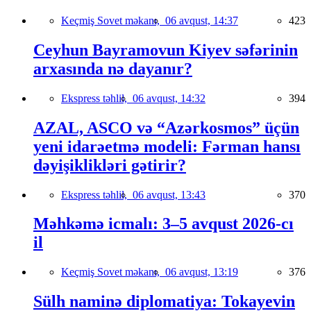
Keçmiş Sovet məkanı,
06 avqust, 14:37
423
Ceyhun Bayramovun Kiyev səfərinin
arxasında nə dayanır?
Ekspress təhlil,
06 avqust, 14:32
394
AZAL, ASCO və “Azərkosmos” üçün
yeni idarəetmə modeli: Fərman hansı
dəyişiklikləri gətirir?
Ekspress təhlil,
06 avqust, 13:43
370
Məhkəmə icmalı: 3–5 avqust 2026-cı
il
Keçmiş Sovet məkanı,
06 avqust, 13:19
376
Sülh naminə diplomatiya: Tokayevin