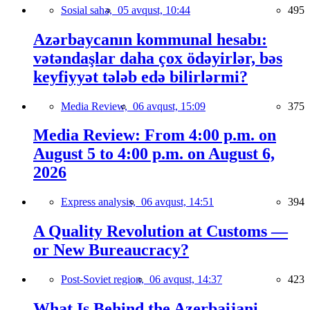
Sosial sahə,
05 avqust, 10:44
495
Azərbaycanın kommunal hesabı:
vətəndaşlar daha çox ödəyirlər, bəs
keyfiyyət tələb edə bilirlərmi?
Media Review,
06 avqust, 15:09
375
Media Review: From 4:00 p.m. on
August 5 to 4:00 p.m. on August 6,
2026
Express analysis,
06 avqust, 14:51
394
A Quality Revolution at Customs —
or New Bureaucracy?
Post-Soviet region,
06 avqust, 14:37
423
What Is Behind the Azerbaijani