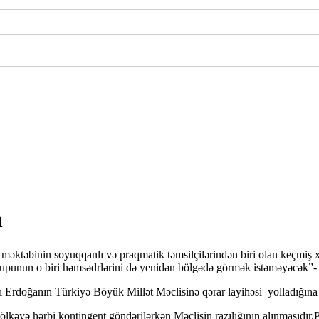
n
məktəbinin soyuqqanlı və praqmatik təmsilçilərindən biri olan keçmiş x
upunun o biri həmsədrlərini də yenidən bölgədə görmək istəməyəcək”- 
 Erdoğanın Türkiyə Böyük Millət Məclisinə qərar layihəsi yolladığına 
lkəyə hərbi kontingent göndərilərkən Məclisin razılığının alınmasıdır.