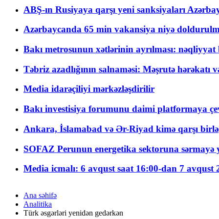
ABŞ-ın Rusiyaya qarşı yeni sanksiyaları Azərba
Azərbaycanda 65 min vakansiya niyə doldurulm
Bakı metrosunun xətlərinin ayrılması: nəqliyya
Təbriz azadlığının salnaməsi: Məşrutə hərəkatı v
Media idarəçiliyi mərkəzləşdirilir
Bakı investisiya forumunu daimi platformaya çevi
Ankara, İslamabad və Ər-Riyad kimə qarşı birlə
SOFAZ Perunun energetika sektoruna sərmayə ya
Media icmalı: 6 avqust saat 16:00-dan 7 avqust 2
Ana səhifə
Analitika
Türk əsgərləri yenidən gedərkən