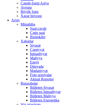
Cənub-Şərqi Asiya
Avropa
Böyük Şərq
Xəzər hövzəsi
Arxiv
Müsahibə
Sual-cavab
Çətin sual
Bizimkiler
Xəbərlər
Siyasət
Cəmiyyət
İqtisadiyyat
Maliyyə
Enerji
Dünyada
Mədəniyyət
Foto sessiyalar
Aktual Reportaj
Buraxılışlar
Bülleten Siyasət
Bülleten İqtisadiyyat
Bülleten Maliyyə
Bülleten Energetika
Söz istəyirəm