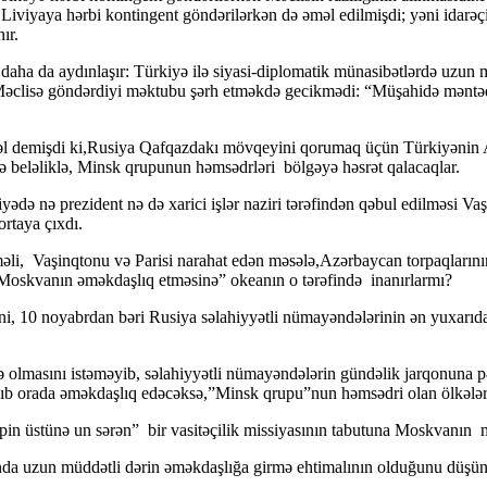
iviyaya hərbi kontingent göndərilərkən də əməl edilmişdi; yəni idarəçil
ır.
aha da aydınlaşır: Türkiyə ilə siyasi-diplomatik münasibətlərdə uzu
Məclisə göndərdiyi məktubu şərh etməkdə gecikmədi: “Müşahidə məntəqəs
vəl demişdi ki,Rusiya Qafqazdakı mövqeyini qorumaq üçün Türkiyənin 
 beləliklə, Minsk qrupunun həmsədrləri bölgəyə həsrət qalacaqlar.
ə nə prezident nə də xarici işlər naziri tərəfindən qəbul edilməsi Va
rtaya çıxdı.
məli, Vaşinqtonu və Parisi narahat edən məsələ,Azərbaycan torpaqlarını
 Moskvanın əməkdaşlıq etməsinə” okeanın o tərəfində inanırlarmı?
sini, 10 noyabrdan bəri Rusiya səlahiyyətli nümayəndələrinin ən yuxarıd
ə olmasını istəməyib, səlahiyyətli nümayəndələrin gündəlik jarqonuna
 orada əməkdaşlıq edəcəksə,”Minsk qrupu”nun həmsədri olan ölkələr b
ipin üstünə un sərən” bir vasitəçilik missiyasının tabutuna Moskvanın
da uzun müddətli dərin əməkdaşlığa girmə ehtimalının olduğunu düşün