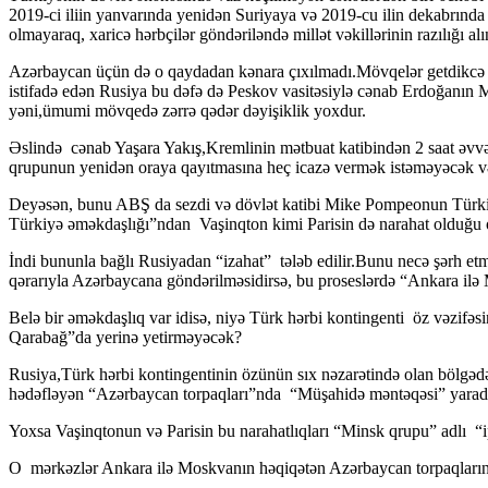
2019-ci iliin yanvarında yenidən Suriyaya və 2019-cu ilin dekabrında L
olmayaraq, xaricə hərbçilər göndəriləndə millət vəkillərinin razılığı alın
Azərbaycan üçün də o qaydadan kənara çıxılmadı.Mövqelər getdikcə d
istifadə edən Rusiya bu dəfə də Peskov vasitəsiylə cənab Erdoğanın 
yəni,ümumi mövqedə zərrə qədər dəyişiklik yoxdur.
Əslində cənab Yaşara Yakış,Kremlinin mətbuat katibindən 2 saat əv
qrupunun yenidən oraya qayıtmasına heç icazə vermək istəməyəcək və
Deyəsən, bunu ABŞ da sezdi və dövlət katibi Mike Pompeonun Türkiyəd
Türkiyə əməkdaşlığı”ndan Vaşinqton kimi Parisin də narahat olduğu o
İndi bununla bağlı Rusiyadan “izahat” tələb edilir.Bunu necə şərh et
qərarıyla Azərbaycana göndərilməsidirsə, bu proseslərdə “Ankara ilə
Belə bir əməkdaşlıq var idisə, niyə Türk hərbi kontingenti öz vəzifə
Qarabağ”da yerinə yetirməyəcək?
Rusiya,Türk hərbi kontingentinin özünün sıx nəzarətində olan bölgəd
hədəfləyən “Azərbaycan torpaqları”nda “Müşahidə məntəqəsi” yaradıb
Yoxsa Vaşinqtonun və Parisin bu narahatlıqları “Minsk qrupu” adlı “
O mərkəzlər Ankara ilə Moskvanın həqiqətən Azərbaycan torpaqların