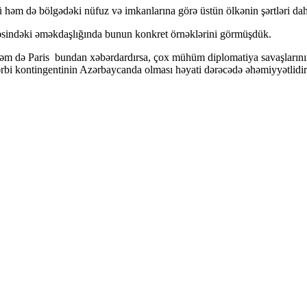
həm də bölgədəki nüfuz və imkanlarına görə üstün ölkənin şərtləri daha
əsindəki əməkdaşlığında bunun konkret örnəklərini görmüşdük.
əm də Paris bundan xəbərdardırsa, çox mühüm diplomatiya savaşlarını
ərbi kontingentinin Azərbaycanda olması həyati dərəcədə əhəmiyyətlidir