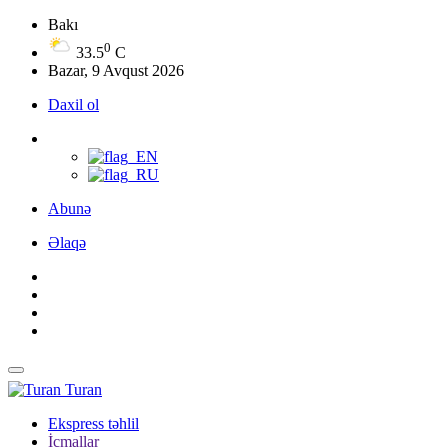
Bakı
0
33.5
C
Bazar, 9 Avqust 2026
Daxil ol
Abunə
Əlaqə
Turan
Ekspress təhlil
İcmallar