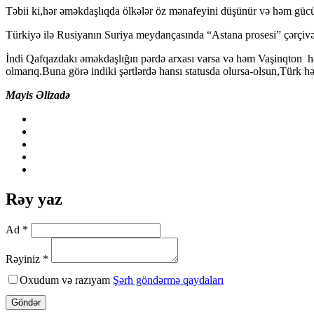
Təbii ki,hər əməkdaşlıqda ölkələr öz mənafeyini düşünür və həm gücü 
Türkiyə ilə Rusiyanın Suriya meydançasında “Astana prosesi” çərçiv
İndi Qafqazdakı əməkdaşlığın pərdə arxası varsa və həm Vaşinqton h
olmarıq.Buna görə indiki şərtlərdə hansı statusda olursa-olsun,Türk h
Mayis Əlizadə
Rəy yaz
Ad *
Rəyiniz *
Oxudum və razıyam
Şərh göndərmə qaydaları
Göndər