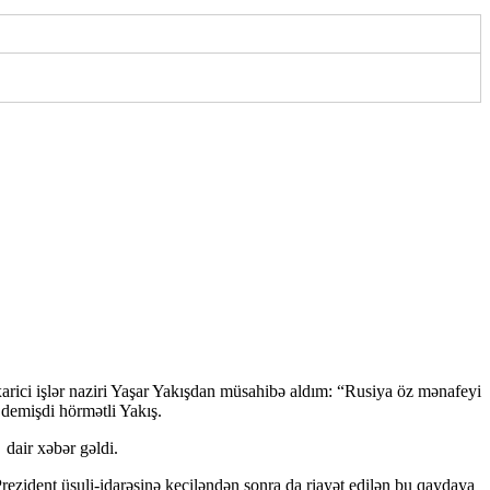
arici işlər naziri Yaşar Yakışdan müsahibə aldım: “Rusiya öz mənafeyi
demişdi hörmətli Yakış.
dair xəbər gəldi.
Prezident üsuli-idarəsinə keçiləndən sonra da riayət edilən bu qaydaya