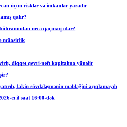
ycan üçün risklər və imkanlar yaradır
amış qalır?
t böhranından necə qaçmaq olar?
ə müasirlik
rir, diqqət qeyri-neft kapitalına yönəlir
şir?
tırıb, lakin sövdələşmənin məbləğini açıqlamayıb
026-cı il saat 16:00-dək