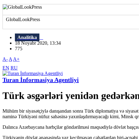
GlobalLookPress
Analitika
18 Noyabr 2020, 13:34
775
A-
A
A+
EN
RU
Turan İnformasiya Agentliyi
Türk əsgərləri yenidən gedərkə
Mühüm bir siyasətçiylə danışandan sonra Türk diplomatiya və siyasət 
naminə Türkiyəni nüfuz sahəsinə yaxınlaşdırmayacağı kimi, Minsk qr
Dalınca Azərbaycana hərbçilər göndərilməsi məqsədiylə dövlət başçısı
Türkiyənin dövlət ənənəsində vaz keçilməyən cəhətlərdən biri-əcnəbi ö