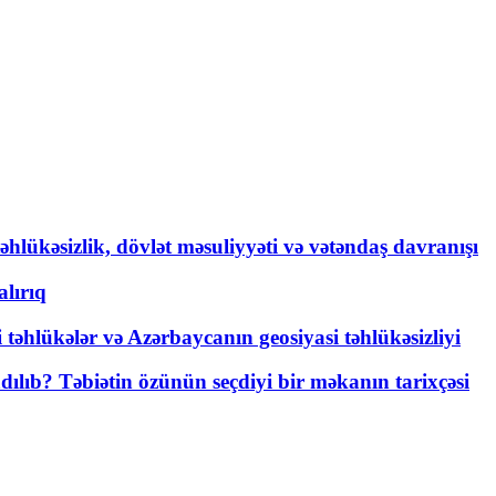
əhlükəsizlik, dövlət məsuliyyəti və vətəndaş davranışı
lırıq
i təhlükələr və Azərbaycanın geosiyasi təhlükəsizliyi
lıb? Təbiətin özünün seçdiyi bir məkanın tarixçəsi