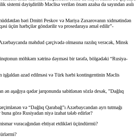
ik sistemi dəyişdirilib Məclisə verilən önəm azalsa da sayından asılı
n müddətdən bəri Dmitri Peskov və Mariya Zaxarovanın xidmətindən
i üçün hərbçilər göndərilir və prosedaraya əməl edilir”-
Azərbaycanda məhdud çərçivədə olmasına razılıq verəcək, Minsk
şinqtonun möhkəm xətrinə dəyməsi bir tərəfə, bölgədəki “Rusiya-
n işğaldan azad edilməsi və Türk hərbi kontingentinin Məclis
an ən aşağıya qədər jarqonunda sabitlənən sözlə desək, ”Dağlıq
 pərçimlənən və “Dağlıq Qarabağ”ı Azərbaycandan ayrı tutmağı
una görə Rusiyadan niyə izahat tələb edirlər?
 mismar vuracağından ehtiyat etdikləri üçündürmü?
ürlərmi?