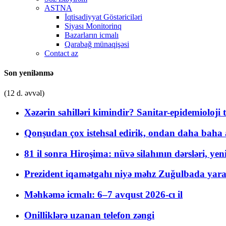
ASTNA
İqtisadiyyat Göstəriciləri
Siyası Monitorinq
Bazarların icmalı
Qarabağ münaqişəsi
Contact az
Son yenilənmə
(12 d. əvvəl)
Xəzərin sahilləri kimindir? Sanitar-epidemioloji t
Qonşudan çox istehsal edirik, ondan daha baha a
81 il sonra Hiroşima: nüvə silahının dərsləri, yen
Prezident iqamətgahı niyə məhz Zuğulbada yaradı
Məhkəmə icmalı: 6–7 avqust 2026-cı il
Onilliklərə uzanan telefon zəngi