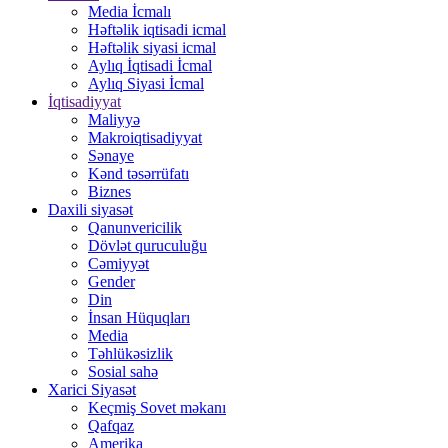
Media İcmalı
Həftəlik iqtisadi icmal
Həftəlik siyasi icmal
Aylıq İqtisadi İcmal
Aylıq Siyasi İcmal
İqtisadiyyat
Maliyyə
Makroiqtisadiyyat
Sənaye
Kənd təsərrüfatı
Biznes
Daxili siyasət
Qanunvericilik
Dövlət quruculuğu
Cəmiyyət
Gender
Din
İnsan Hüquqları
Media
Təhlükəsizlik
Sosial sahə
Xarici Siyasət
Keçmiş Sovet məkanı
Qafqaz
Amerika