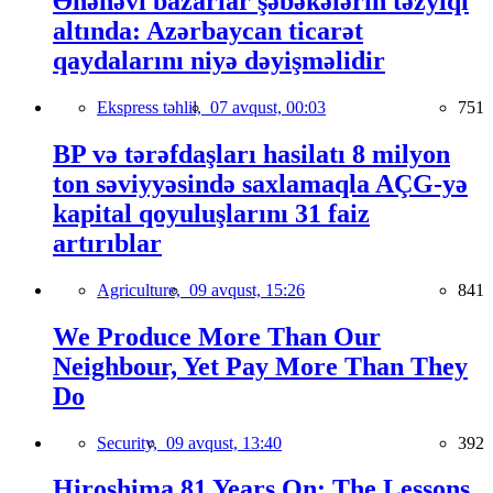
Ənənəvi bazarlar şəbəkələrin təzyiqi
altında: Azərbaycan ticarət
qaydalarını niyə dəyişməlidir
Ekspress təhlil,
07 avqust, 00:03
751
BP və tərəfdaşları hasilatı 8 milyon
ton səviyyəsində saxlamaqla AÇG-yə
kapital qoyuluşlarını 31 faiz
artırıblar
Agriculture,
09 avqust, 15:26
841
We Produce More Than Our
Neighbour, Yet Pay More Than They
Do
Security,
09 avqust, 13:40
392
Hiroshima 81 Years On: The Lessons