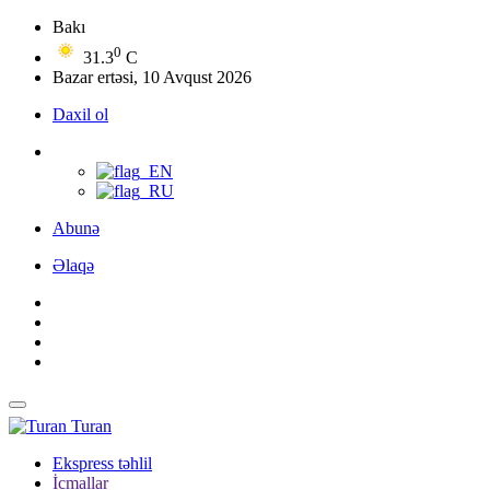
Bakı
0
31.3
C
Bazar ertəsi, 10 Avqust 2026
Daxil ol
Abunə
Əlaqə
Turan
Ekspress təhlil
İcmallar