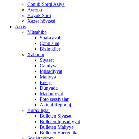
Cənub-Şərqi Asiya
Avropa
Böyük Şərq
Xəzər hövzəsi
Arxiv
Müsahibə
Sual-cavab
Çətin sual
Bizimkiler
Xəbərlər
Siyasət
Cəmiyyət
İqtisadiyyat
Maliyyə
Enerji
Dünyada
Mədəniyyət
Foto sessiyalar
Aktual Reportaj
Buraxılışlar
Bülleten Siyasət
Bülleten İqtisadiyyat
Bülleten Maliyyə
Bülleten Energetika
Söz istəyirəm