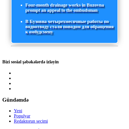
Four-month drainage works in Buzovna
prompt an appeal to the ombudsman
В Бузовна четырехмесячные работы по
водоотводу стали поводом для обращения
к омбудсмену
Bizi sosial şəbəkələrdə izləyin
Gündəmdə
Yeni
Populyar
Redaktorun seçimi