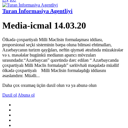
Turan İnformasiya Agentliyi
Media-icmal 14.03.20
Ölkədə çoxpartiyalı Milli Məclisin formalaşması iddiası,
proporsional seçki sisteminin bərpa oluna bilməsi ehtimalları,
Azərbaycanın turizm qayğıları, neftin qiyməti ətrafında müzakirələr
və s. məsələlər bugünkü medianın aparıcı mövzuları
sırasındadır.“Azərbaycan” qəzetində dərc edilən “ Azərbaycanda
çoxpartiyalı Milli Məclis formalaşdı” sərlövhəli məqalədə müəllif
ölkədə çoxpartiyalı Milli Məclisin formalaşdığı iddiasını
əsaslandırır. Müəlli...
Daha çox oxumaq üçün daxil olun və ya abunə olun
Daxil ol
Abunə ol