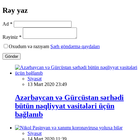
Rəy yaz
Ad *
Rəyiniz *
Oxudum və razıyam
Şərh göndərmə qaydaları
Göndər
Siyasət
13 Mart 2020 23:49
Azərbaycan və Gürcüstan sərhədi
bütün nəqliyyat vasitələri üçün
bağlanıb
Siyasət
14 Mart 2020 11:39