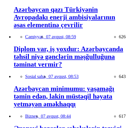
Azərbaycan qazı Türkiyənin
Avropadakı enerji ambisiyalarının
əsas elementinə çevrilir
Cəmiyyət,
07 avqust, 08:59
626
Diplom var, iş yoxdur: Azərbaycanda
təhsil niyə gənclərin məşğulluğuna
təminat vermir?
Sosial sahə,
07 avqust, 08:53
643
Azərbaycan minimumu: yaşamağı
təmin edən, lakin müstəqil həyata
yetməyən əməkhaqqı
Biznes,
07 avqust, 08:44
617