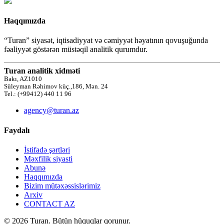
Haqqımızda
“Turan” siyasət, iqtisadiyyat və cəmiyyət həyatının qovuşuğunda
fəaliyyət göstərən müstəqil analitik qurumdur.
Turan analitik xidməti
Bakı, AZ1010
Süleyman Rəhimov küç.,186, Mən. 24
Tel.: (+99412) 440 11 96
agency@turan.az
Faydalı
İstifadə şərtləri
Məxfilik siyasti
Abunə
Haqqımızda
Bizim mütəxəssislərimiz
Arxiv
CONTACT AZ
© 2026 Turan. Bütün hüquqlar qorunur.