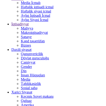
Media İcmalı
Həftəlik iqtisadi icmal
Həftəlik siyasi icmal
Aylıq İqtisadi İcmal
Aylıq Siyasi İcmal
İqtisadiyyat
Maliyyə
Makroiqtisadiyyat
Sənaye
Kənd təsərrüfatı
Biznes
Daxili siyasət
Qanunvericilik
Dövlət quruculuğu
Cəmiyyət
Gender
Din
İnsan Hüquqları
Media
Təhlükəsizlik
Sosial sahə
Xarici Siyasət
Keçmiş Sovet məkanı
Qafqaz
Amerika