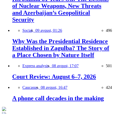
of Nuclear Weapons, New Threats
and Azerbaijan’s Geopolitical
Security
Social,
09 avqust, 01:26
496
Why Was the Presidential Residence
Established in Zagulba? The Story of
a Place Chosen by Nature Itself
Express analysis,
08 avqust, 17:07
501
Court Review: August 6–7, 2026
Caucasus,
08 avqust, 16:47
424
A phone call decades in the making