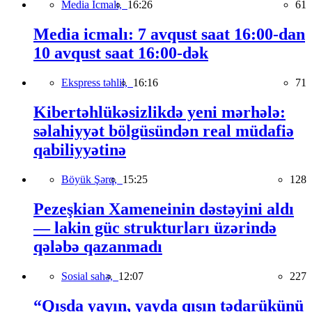
Media İcmalı,
16:26
61
Media icmalı: 7 avqust saat 16:00-dan
10 avqust saat 16:00-dək
Ekspress təhlil,
16:16
71
Kibertəhlükəsizlikdə yeni mərhələ:
səlahiyyət bölgüsündən real müdafiə
qabiliyyətinə
Böyük Şərq,
15:25
128
Pezeşkian Xameneinin dəstəyini aldı
— lakin güc strukturları üzərində
qələbə qazanmadı
Sosial sahə,
12:07
227
“Qışda yayın, yayda qışın tədarükünü