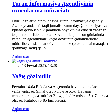
Turan İnformasiya Agentliyinin
oxucularına müraciətı
Otuz ildən artıq bir müddətdə Turan İnformasiya Agentliyi
Azərbaycanda müstəqil jurnalistikanın dayağı olub, siyasi və
iqtisadi qeyri-sabitlik şəraitində obyektiv və etibarlı xəbərlər
təqdim edib. 1990-cı ildə - Sovet İttifaqının son günlərində
yaradılan agentliyimiz, keçid dövrünün çətinliklərindən,
müharibə və islahatlar dövrlərindən keçərək ictimai maraqları
qorumağa sadiq qalıb.
Ardını oxu
Cəmiyyət
13 Fevral 2025, 13:28
Yağış gözlənilir
Fevralın 14-də Bakıda və Abşeronda hava tutqun olacaq,
yağış yağacaq. Şimal-qərb küləyi əsəcək. Havanın
temperaturu gecə müsbət 2 + 4, gündüz müsbət 5 + 7 dərəcə
olacaq. Rütubət 75-85 faiz olacaq.
Ardını oxu