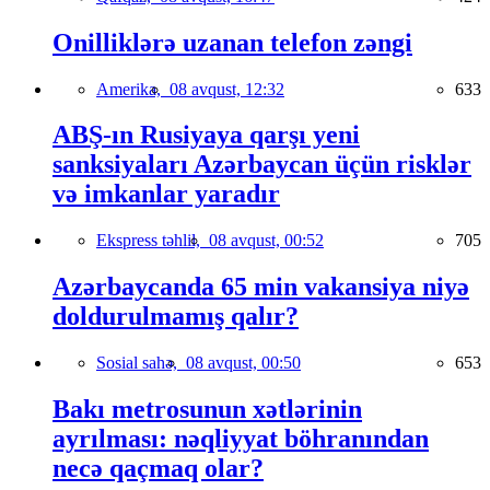
Onilliklərə uzanan telefon zəngi
Amerika,
08 avqust, 12:32
633
ABŞ-ın Rusiyaya qarşı yeni
sanksiyaları Azərbaycan üçün risklər
və imkanlar yaradır
Ekspress təhlil,
08 avqust, 00:52
705
Azərbaycanda 65 min vakansiya niyə
doldurulmamış qalır?
Sosial sahə,
08 avqust, 00:50
653
Bakı metrosunun xətlərinin
ayrılması: nəqliyyat böhranından
necə qaçmaq olar?