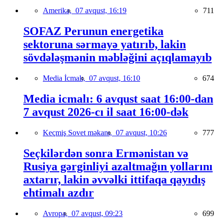
Amerika,
07 avqust, 16:19
711
SOFAZ Perunun energetika
sektoruna sərmayə yatırıb, lakin
sövdələşmənin məbləğini açıqlamayıb
Media İcmalı,
07 avqust, 16:10
674
Media icmalı: 6 avqust saat 16:00-dan
7 avqust 2026-cı il saat 16:00-dək
Keçmiş Sovet məkanı,
07 avqust, 10:26
777
Seçkilərdən sonra Ermənistan və
Rusiya gərginliyi azaltmağın yollarını
axtarır, lakin əvvəlki ittifaqa qayıdış
ehtimalı azdır
Avropa,
07 avqust, 09:23
699