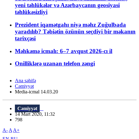
yeni təhlükələr və Azərbaycanın geosiyasi
təhlükəsizliyi
Prezident iqamətgahı niyə məhz Zuğulbada
yaradılıb? Təbiətin özünün seçdiyi bir məkanın
tarixçəsi
Məhkəmə icmalı: 6–7 avqust 2026-cı il
Onilliklərə uzanan telefon zəngi
Ana səhifə
Cəmiyyət
Media-icmal 14.03.20
Cəmiyyət
14 Mart 2020, 11:32
798
A-
A
A+
EN
RU