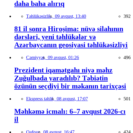
daha baha alırıq
Təhlükəsizlik,
09 avqust, 13:40
392
81 il sonra Hiroşima: nüvə silahının
dərsləri, yeni təhlükələr və
Azərbaycanın geosiyasi təhlükəsizliyi
Cəmiyyət,
09 avqust, 01:26
496
Prezident iqamətgahı niyə məhz
Zuğulbada yaradılıb? Təbiətin
özünün seçdiyi bir məkanın tarixçəsi
Ekspress təhlil,
08 avqust, 17:07
501
Məhkəmə icmalı: 6–7 avqust 2026-cı
il
Qafqaz,
08 avqust, 16:47
424