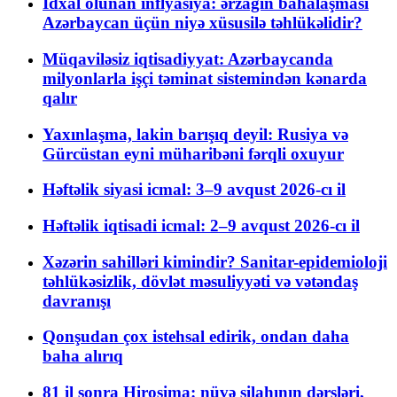
İdxal olunan inflyasiya: ərzağın bahalaşması
Azərbaycan üçün niyə xüsusilə təhlükəlidir?
Müqaviləsiz iqtisadiyyat: Azərbaycanda
milyonlarla işçi təminat sistemindən kənarda
qalır
Yaxınlaşma, lakin barışıq deyil: Rusiya və
Gürcüstan eyni müharibəni fərqli oxuyur
Həftəlik siyasi icmal: 3–9 avqust 2026-cı il
Həftəlik iqtisadi icmal: 2–9 avqust 2026-cı il
Xəzərin sahilləri kimindir? Sanitar-epidemioloji
təhlükəsizlik, dövlət məsuliyyəti və vətəndaş
davranışı
Qonşudan çox istehsal edirik, ondan daha
baha alırıq
81 il sonra Hiroşima: nüvə silahının dərsləri,