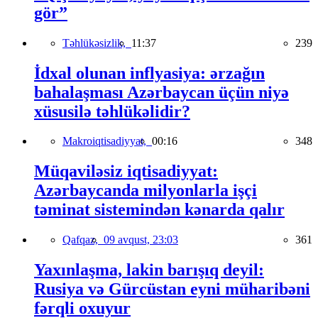
gör”
Təhlükəsizlik,
11:37
239
İdxal olunan inflyasiya: ərzağın
bahalaşması Azərbaycan üçün niyə
xüsusilə təhlükəlidir?
Makroiqtisadiyyat,
00:16
348
Müqaviləsiz iqtisadiyyat:
Azərbaycanda milyonlarla işçi
təminat sistemindən kənarda qalır
Qafqaz,
09 avqust, 23:03
361
Yaxınlaşma, lakin barışıq deyil:
Rusiya və Gürcüstan eyni müharibəni
fərqli oxuyur