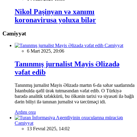
Nikol Paşinyan və xanımı
koronavirusa yoluxa bilər
Cəmiyyət
Cəmiyyət
6 Mart 2025, 20:06
Tanınmış jurnalist Mayis Əlizadə
vəfat edib
Tanınmış jurnalist Mayis Əlizadə martın 6-da səhər saatlarında
İstanbulda qəfil ürək tutmasından vəfat edib. O Türkiyə
barədə analitik təfəkkürü, bu ölkənin tarixi və siyasəti ilə bağlı
dərin biliyi ilə tanınan jurnalist və tərcüməçi idi.
Ardını oxu
Cəmiyyət
13 Fevral 2025, 14:02