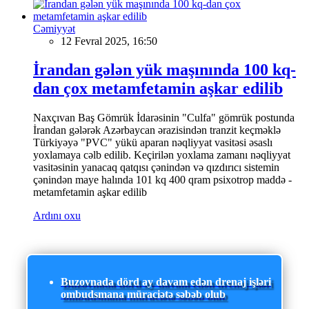
Cəmiyyət
12 Fevral 2025, 16:50
İrandan gələn yük maşınında 100 kq-
dan çox metamfetamin aşkar edilib
Naxçıvan Baş Gömrük İdarəsinin "Culfa" gömrük postunda
İrandan gələrək Azərbaycan ərazisindən tranzit keçməklə
Türkiyəyə "PVC" yükü aparan nəqliyyat vasitəsi əsaslı
yoxlamaya cəlb edilib. Keçirilən yoxlama zamanı nəqliyyat
vasitəsinin yanacaq qatqısı çənindən və qızdırıcı sistemin
çənindən maye halında 101 kq 400 qram psixotrop maddə -
metamfetamin aşkar edilib
Ardını oxu
Buzovnada dörd ay davam edən drenaj işləri
ombudsmana müraciətə səbəb olub