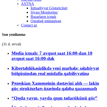
ASTNA
İqtisadiyyat Göstəriciləri
Siyası Monitorinq
Bazarların icmalı
Qarabağ münaqişəsi
Contact az
Son yenilənmə
(31 d. əvvəl)
Media icmalı: 7 avqust saat 16:00-dan 10
avqust saat 16:00-dək
Kibertəhlükəsizlikdə yeni mərhələ: səlahiyyət
bölgüsündən real müdafiə qabiliyyətinə
Pezeşkian Xameneinin dəstəyini aldı — lakin
güc strukturları üzərində qələbə qazanmadı
“Qışda yayın, yayda qışın tədarükünü gör”