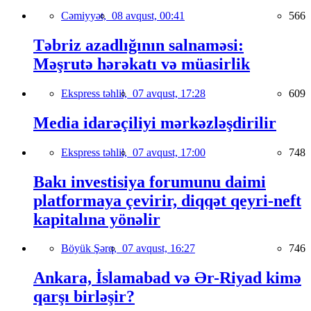
Cəmiyyət,
08 avqust, 00:41
566
Təbriz azadlığının salnaməsi:
Məşrutə hərəkatı və müasirlik
Ekspress təhlil,
07 avqust, 17:28
609
Media idarəçiliyi mərkəzləşdirilir
Ekspress təhlil,
07 avqust, 17:00
748
Bakı investisiya forumunu daimi
platformaya çevirir, diqqət qeyri-neft
kapitalına yönəlir
Böyük Şərq,
07 avqust, 16:27
746
Ankara, İslamabad və Ər-Riyad kimə
qarşı birləşir?