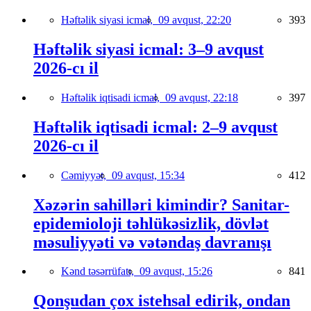
Həftəlik siyasi icmal,
09 avqust, 22:20
393
Həftəlik siyasi icmal: 3–9 avqust
2026-cı il
Həftəlik iqtisadi icmal,
09 avqust, 22:18
397
Həftəlik iqtisadi icmal: 2–9 avqust
2026-cı il
Cəmiyyət,
09 avqust, 15:34
412
Xəzərin sahilləri kimindir? Sanitar-
epidemioloji təhlükəsizlik, dövlət
məsuliyyəti və vətəndaş davranışı
Kənd təsərrüfatı,
09 avqust, 15:26
841
Qonşudan çox istehsal edirik, ondan