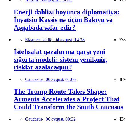
Enerji dəhlizi boyunca diplomatiya:
İnyatsio Kassis nə üçün Bakıya və
Aşqabada səfər edir?
Ekspress təhlil,
04 avqust, 14:38
538
İstehsalat qəzalarına qarşı yeni
sığorta modeli: sistem yenilənir,
risklər azalacaqmı?
Caucasus,
06 avqust, 01:06
389
The Trump Route Takes Shape:
Armenia Accelerates a Project That
Could Transform the South Caucasus
Caucasus,
06 avqust, 00:32
434