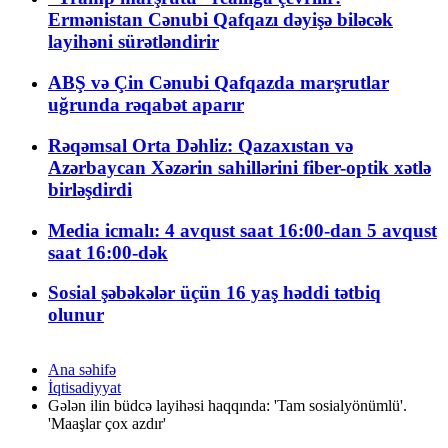
Ermənistan Cənubi Qafqazı dəyişə biləcək
layihəni sürətləndirir
ABŞ və Çin Cənubi Qafqazda marşrutlar
uğrunda rəqabət aparır
Rəqəmsal Orta Dəhliz: Qazaxıstan və
Azərbaycan Xəzərin sahillərini fiber-optik xətlə
birləşdirdi
Media icmalı: 4 avqust saat 16:00-dan 5 avqust
saat 16:00-dək
Sosial şəbəkələr üçün 16 yaş həddi tətbiq
olunur
Ana səhifə
İqtisadiyyat
Gələn ilin büdcə layihəsi haqqında: 'Tam sosialyönümlü'.
'Maaşlar çox azdır'