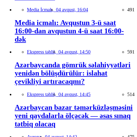
Media İcmalı,
04 avqust, 16:04
491
Media icmalı: Avqustun 3-ü saat
16:00-dan avqustun 4-ü saat 16:00-
dək
Ekspress təhlil,
04 avqust, 14:50
591
Azərbaycanda gömrük səlahiyyətləri
yenidən bölüşdürülür: islahat
çevikliyi artıracaqmı?
Ekspress təhlil,
04 avqust, 14:45
514
Azərbaycan bazar təmərküzləşməsini
yeni qaydalarla ölçəcək — əsas sınaq
tətbiq olacaq
Avropa,
04 avqust, 14:42
475