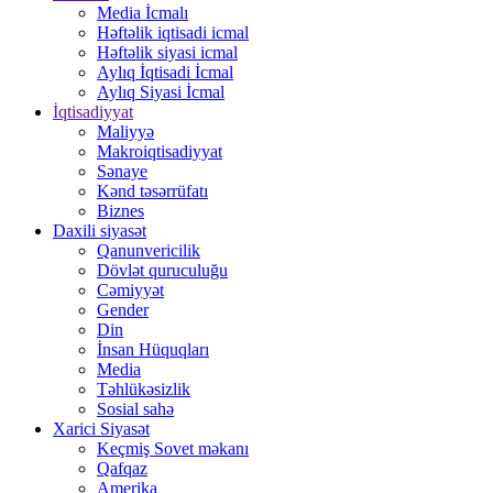
Media İcmalı
Həftəlik iqtisadi icmal
Həftəlik siyasi icmal
Aylıq İqtisadi İcmal
Aylıq Siyasi İcmal
İqtisadiyyat
Maliyyə
Makroiqtisadiyyat
Sənaye
Kənd təsərrüfatı
Biznes
Daxili siyasət
Qanunvericilik
Dövlət quruculuğu
Cəmiyyət
Gender
Din
İnsan Hüquqları
Media
Təhlükəsizlik
Sosial sahə
Xarici Siyasət
Keçmiş Sovet məkanı
Qafqaz
Amerika