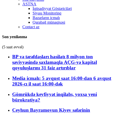
ASTNA
İqtisadiyyat Göstəriciləri
Siyası Monitorinq
Bazarların icmalı
Qarabağ münaqişəsi
Contact az
Son yenilənmə
(5 saat əvvəl)
BP və tərəfdaşları hasilatı 8 milyon ton
səviyyəsində saxlamaqla AÇG-yə kapital
qoyuluşlarını 31 faiz artırıblar
Media icmalı: 5 avqust saat 16:00-dan 6 avqust
2026-cı il saat 16:00-dək
Gömrükdə keyfiyyət inqilabı, yoxsa yeni
bürokratiya?
Ceyhun Bayramovun Kiyev səfərinin