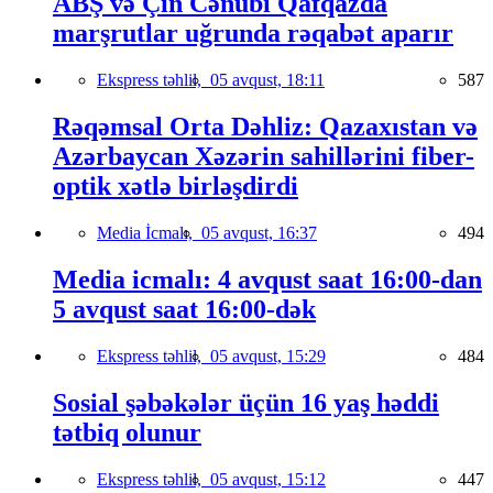
ABŞ və Çin Cənubi Qafqazda
marşrutlar uğrunda rəqabət aparır
Ekspress təhlil,
05 avqust, 18:11
587
Rəqəmsal Orta Dəhliz: Qazaxıstan və
Azərbaycan Xəzərin sahillərini fiber-
optik xətlə birləşdirdi
Media İcmalı,
05 avqust, 16:37
494
Media icmalı: 4 avqust saat 16:00-dan
5 avqust saat 16:00-dək
Ekspress təhlil,
05 avqust, 15:29
484
Sosial şəbəkələr üçün 16 yaş həddi
tətbiq olunur
Ekspress təhlil,
05 avqust, 15:12
447