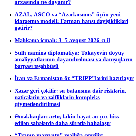
arxasında nə dayanır?
AZAL, ASCO və “Azərkosmos” üçün yeni
idarəetmə modeli: Fərman hansı dəyişiklikləri
gətirir?
Məhkəmə icmalı: 3–5 avqust 2026-cı il
Sülh naminə diplomatiya: Tokayevin döyüş
əməliyyatlarının dayandırılması və danışıqların
bərpası təşəbbüsü
İran və Ermənistan öz “TRIPP”lərini hazırlayır
Xəzər geri çəkilir: su balansına dair risklərin,
nəticələrin və zəifliklərin kompleks
qiymətləndirilməsi
Əməkhaqları artır, lakin həyat ən çox hiss
edilən sahələrdə daha sürətlə bahalaşır
“Tramp marşrutu” reallığa çevrilir: