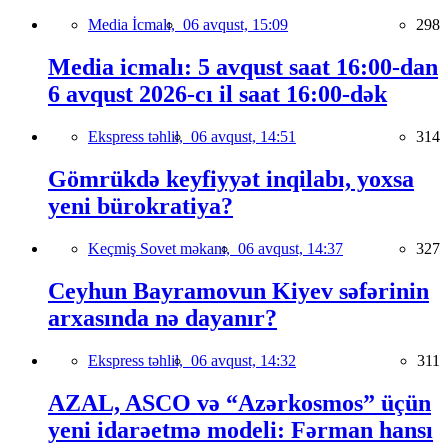
Media İcmalı,
06 avqust, 15:09
298
Media icmalı: 5 avqust saat 16:00-dan
6 avqust 2026-cı il saat 16:00-dək
Ekspress təhlil,
06 avqust, 14:51
314
Gömrükdə keyfiyyət inqilabı, yoxsa
yeni bürokratiya?
Keçmiş Sovet məkanı,
06 avqust, 14:37
327
Ceyhun Bayramovun Kiyev səfərinin
arxasında nə dayanır?
Ekspress təhlil,
06 avqust, 14:32
311
AZAL, ASCO və “Azərkosmos” üçün
yeni idarəetmə modeli: Fərman hansı