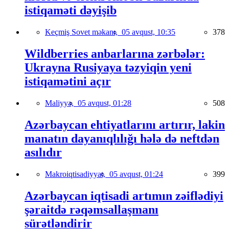
istiqaməti dəyişib
Keçmiş Sovet məkanı,
05 avqust, 10:35
378
Wildberries anbarlarına zərbələr:
Ukrayna Rusiyaya təzyiqin yeni
istiqamətini açır
Maliyyə,
05 avqust, 01:28
508
Azərbaycan ehtiyatlarını artırır, lakin
manatın dayanıqlılığı hələ də neftdən
asılıdır
Makroiqtisadiyyat,
05 avqust, 01:24
399
Azərbaycan iqtisadi artımın zəiflədiyi
şəraitdə rəqəmsallaşmanı
sürətləndirir