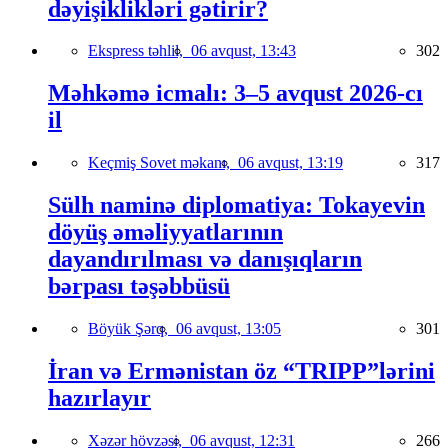
dəyişiklikləri gətirir?
Ekspress təhlil,
06 avqust, 13:43
302
Məhkəmə icmalı: 3–5 avqust 2026-cı
il
Keçmiş Sovet məkanı,
06 avqust, 13:19
317
Sülh naminə diplomatiya: Tokayevin
döyüş əməliyyatlarının
dayandırılması və danışıqların
bərpası təşəbbüsü
Böyük Şərq,
06 avqust, 13:05
301
İran və Ermənistan öz “TRIPP”lərini
hazırlayır
Xəzər hövzəsi,
06 avqust, 12:31
266