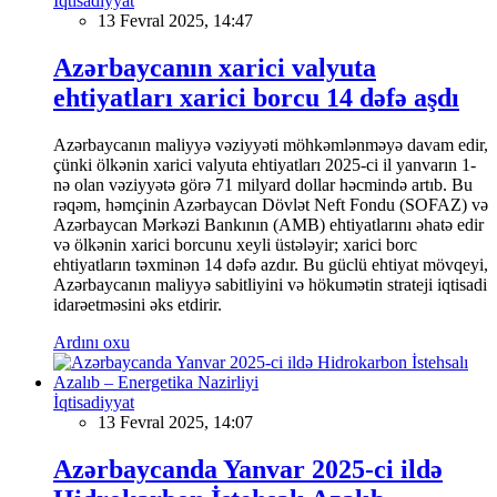
İqtisadiyyat
13 Fevral 2025, 14:47
Azərbaycanın xarici valyuta
ehtiyatları xarici borcu 14 dəfə aşdı
Azərbaycanın maliyyə vəziyyəti möhkəmlənməyə davam edir,
çünki ölkənin xarici valyuta ehtiyatları 2025-ci il yanvarın 1-
nə olan vəziyyətə görə 71 milyard dollar həcmində artıb. Bu
rəqəm, həmçinin Azərbaycan Dövlət Neft Fondu (SOFAZ) və
Azərbaycan Mərkəzi Bankının (AMB) ehtiyatlarını əhatə edir
və ölkənin xarici borcunu xeyli üstələyir; xarici borc
ehtiyatların təxminən 14 dəfə azdır. Bu güclü ehtiyat mövqeyi,
Azərbaycanın maliyyə sabitliyini və hökumətin strateji iqtisadi
idarəetməsini əks etdirir.
Ardını oxu
İqtisadiyyat
13 Fevral 2025, 14:07
Azərbaycanda Yanvar 2025-ci ildə