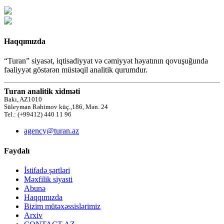
Haqqımızda
“Turan” siyasət, iqtisadiyyat və cəmiyyət həyatının qovuşuğunda
fəaliyyət göstərən müstəqil analitik qurumdur.
Turan analitik xidməti
Bakı, AZ1010
Süleyman Rəhimov küç.,186, Mən. 24
Tel.: (+99412) 440 11 96
agency@turan.az
Faydalı
İstifadə şərtləri
Məxfilik siyasti
Abunə
Haqqımızda
Bizim mütəxəssislərimiz
Arxiv