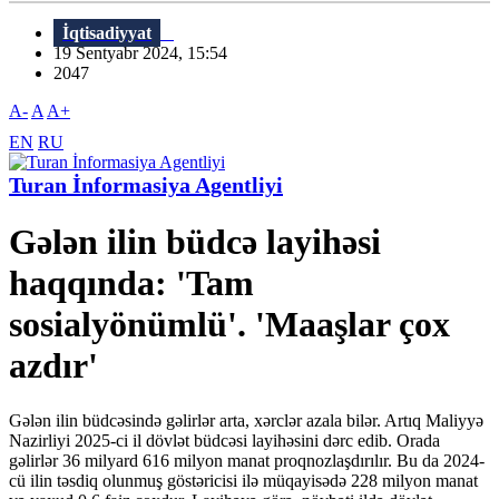
İqtisadiyyat
19 Sentyabr 2024, 15:54
2047
A-
A
A+
EN
RU
Turan İnformasiya Agentliyi
Gələn ilin büdcə layihəsi
haqqında: 'Tam
sosialyönümlü'. 'Maaşlar çox
azdır'
Gələn ilin büdcəsində gəlirlər arta, xərclər azala bilər. Artıq Maliyyə
Nazirliyi 2025-ci il dövlət büdcəsi layihəsini dərc edib. Orada
gəlirlər 36 milyard 616 milyon manat proqnozlaşdırılır. Bu da 2024-
cü ilin təsdiq olunmuş göstəricisi ilə müqayisədə 228 milyon manat