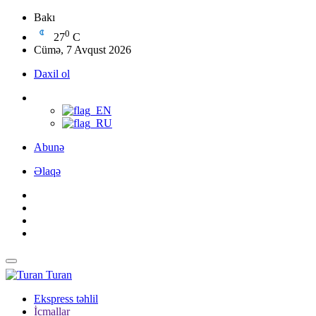
Bakı
0
27
C
Cümə, 7 Avqust 2026
Daxil ol
Abunə
Əlaqə
Turan
Ekspress təhlil
İcmallar