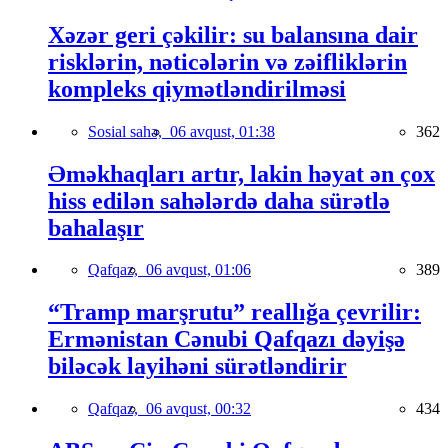
Xəzər geri çəkilir: su balansına dair
risklərin, nəticələrin və zəifliklərin
kompleks qiymətləndirilməsi
Sosial sahə,
06 avqust, 01:38
362
Əməkhaqları artır, lakin həyat ən çox
hiss edilən sahələrdə daha sürətlə
bahalaşır
Qafqaz,
06 avqust, 01:06
389
“Tramp marşrutu” reallığa çevrilir:
Ermənistan Cənubi Qafqazı dəyişə
biləcək layihəni sürətləndirir
Qafqaz,
06 avqust, 00:32
434