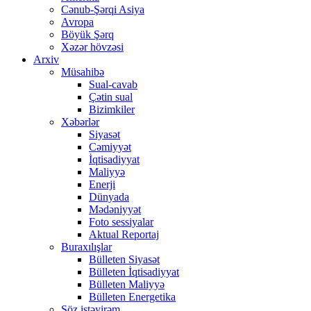
Cənub-Şərqi Asiya
Avropa
Böyük Şərq
Xəzər hövzəsi
Arxiv
Müsahibə
Sual-cavab
Çətin sual
Bizimkiler
Xəbərlər
Siyasət
Cəmiyyət
İqtisadiyyat
Maliyyə
Enerji
Dünyada
Mədəniyyət
Foto sessiyalar
Aktual Reportaj
Buraxılışlar
Bülleten Siyasət
Bülleten İqtisadiyyat
Bülleten Maliyyə
Bülleten Energetika
Söz istəyirəm