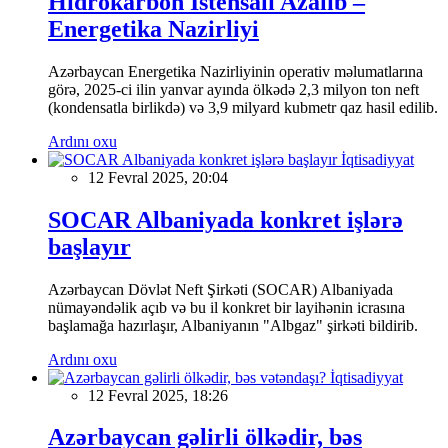
Hidrokarbon İstehsalı Azalıb –
Energetika Nazirliyi
Azərbaycan Energetika Nazirliyinin operativ məlumatlarına
görə, 2025-ci ilin yanvar ayında ölkədə 2,3 milyon ton neft
(kondensatla birlikdə) və 3,9 milyard kubmetr qaz hasil edilib.
Ardını oxu
İqtisadiyyat
12 Fevral 2025, 20:04
SOCAR Albaniyada konkret işlərə
başlayır
Azərbaycan Dövlət Neft Şirkəti (SOCAR) Albaniyada
nümayəndəlik açıb və bu il konkret bir layihənin icrasına
başlamağa hazırlaşır, Albaniyanın "Albgaz" şirkəti bildirib.
Ardını oxu
İqtisadiyyat
12 Fevral 2025, 18:26
Azərbaycan gəlirli ölkədir, bəs