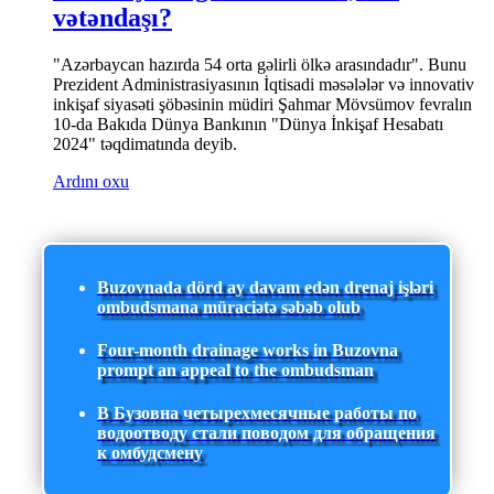
vətəndaşı?
"Azərbaycan hazırda 54 orta gəlirli ölkə arasındadır". Bunu
Prezident Administrasiyasının İqtisadi məsələlər və innovativ
inkişaf siyasəti şöbəsinin müdiri Şahmar Mövsümov fevralın
10-da Bakıda Dünya Bankının "Dünya İnkişaf Hesabatı
2024" təqdimatında deyib.
Ardını oxu
Buzovnada dörd ay davam edən drenaj işləri
ombudsmana müraciətə səbəb olub
Four-month drainage works in Buzovna
prompt an appeal to the ombudsman
В Бузовна четырехмесячные работы по
водоотводу стали поводом для обращения
к омбудсмену