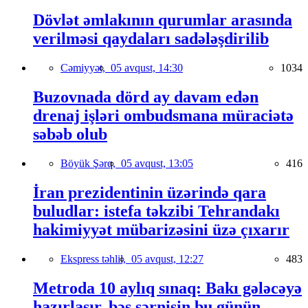
Dövlət əmlakının qurumlar arasında
verilməsi qaydaları sadələşdirilib
Cəmiyyət,
05 avqust, 14:30
1034
Buzovnada dörd ay davam edən
drenaj işləri ombudsmana müraciətə
səbəb olub
Böyük Şərq,
05 avqust, 13:05
416
İran prezidentinin üzərində qara
buludlar: istefa təkzibi Tehrandakı
hakimiyyət mübarizəsini üzə çıxarır
Ekspress təhlil,
05 avqust, 12:27
483
Metroda 10 aylıq sınaq: Bakı gələcəyə
hazırlaşır, bəs sərnişin bu günün