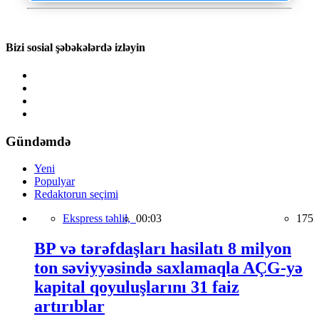
Bizi sosial şəbəkələrdə izləyin
Gündəmdə
Yeni
Populyar
Redaktorun seçimi
Ekspress təhlil,
00:03
175
BP və tərəfdaşları hasilatı 8 milyon
ton səviyyəsində saxlamaqla AÇG-yə
kapital qoyuluşlarını 31 faiz
artırıblar