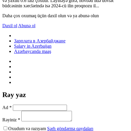
və yaxud 0.6 faiz çoxdur. Layihəyə görə, növbəti ildə dövlət
büdcəsinin xərclərində isə 2024-cü ilin proqnozu il...
Daha çox oxumaq üçün daxil olun və ya abunə olun
Daxil ol
Abunə ol
Зарплата в Азербайджане
Salary in Azerbaijan
Azərbaycanda maaş
Rəy yaz
Ad *
Rəyiniz *
Oxudum və razıyam
Şərh göndərmə qaydaları