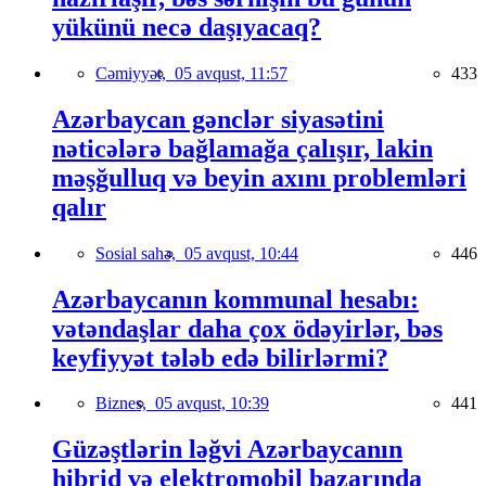
yükünü necə daşıyacaq?
Cəmiyyət,
05 avqust, 11:57
433
Azərbaycan gənclər siyasətini
nəticələrə bağlamağa çalışır, lakin
məşğulluq və beyin axını problemləri
qalır
Sosial sahə,
05 avqust, 10:44
446
Azərbaycanın kommunal hesabı:
vətəndaşlar daha çox ödəyirlər, bəs
keyfiyyət tələb edə bilirlərmi?
Biznes,
05 avqust, 10:39
441
Güzəştlərin ləğvi Azərbaycanın
hibrid və elektromobil bazarında