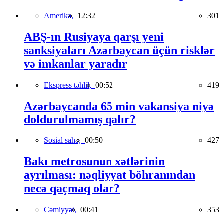
Amerika,
12:32
301
ABŞ-ın Rusiyaya qarşı yeni
sanksiyaları Azərbaycan üçün risklər
və imkanlar yaradır
Ekspress təhlil,
00:52
419
Azərbaycanda 65 min vakansiya niyə
doldurulmamış qalır?
Sosial sahə,
00:50
427
Bakı metrosunun xətlərinin
ayrılması: nəqliyyat böhranından
necə qaçmaq olar?
Cəmiyyət,
00:41
353