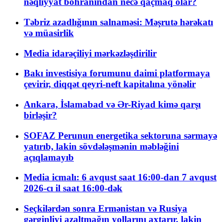
nəqliyyat böhranından necə qaçmaq olar?
Təbriz azadlığının salnaməsi: Məşrutə hərəkatı
və müasirlik
Media idarəçiliyi mərkəzləşdirilir
Bakı investisiya forumunu daimi platformaya
çevirir, diqqət qeyri-neft kapitalına yönəlir
Ankara, İslamabad və Ər-Riyad kimə qarşı
birləşir?
SOFAZ Perunun energetika sektoruna sərmayə
yatırıb, lakin sövdələşmənin məbləğini
açıqlamayıb
Media icmalı: 6 avqust saat 16:00-dan 7 avqust
2026-cı il saat 16:00-dək
Seçkilərdən sonra Ermənistan və Rusiya
gərginliyi azaltmağın yollarını axtarır, lakin