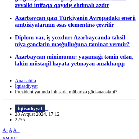
əvvəlki ittifaqa qayıdış ehtimalı azdır
Azərbaycan qazı Türkiyənin Avropadakı enerji
ambisiyalarının əsas elementinə çevrilir
Diplom var, iş yoxdur: Azərbaycanda təhsil
niyə gənclərin məşğulluğuna təminat vermir?
Azərbaycan minimumu: yaşamağı təmin edən,
lakin müstəqil həyata yetməyən əməkhaqqı
Ana səhifə
İqtisadiyyat
Prezident yanında inhisarla mübarizə güclənəcəkmi?
İqtisadiyyat
28 Avqust 2024, 17:12
2255
A-
A
A+
EN
RU