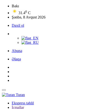
Bakı
0
31.4
C
Şənbə, 8 Avqust 2026
Daxil ol
Abunə
Əlaqə
Turan
Ekspress təhlil
İcmallar