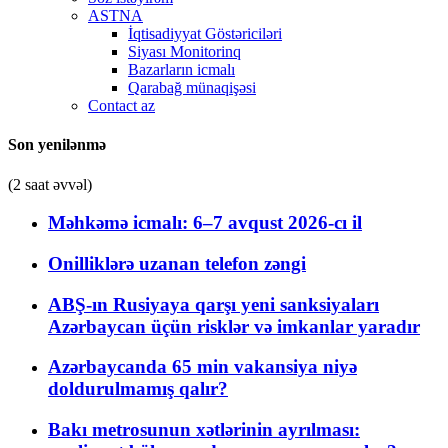
ASTNA
İqtisadiyyat Göstəriciləri
Siyası Monitorinq
Bazarların icmalı
Qarabağ münaqişəsi
Contact az
Son yenilənmə
(2 saat əvvəl)
Məhkəmə icmalı: 6–7 avqust 2026-cı il
Onilliklərə uzanan telefon zəngi
ABŞ-ın Rusiyaya qarşı yeni sanksiyaları
Azərbaycan üçün risklər və imkanlar yaradır
Azərbaycanda 65 min vakansiya niyə
doldurulmamış qalır?
Bakı metrosunun xətlərinin ayrılması: