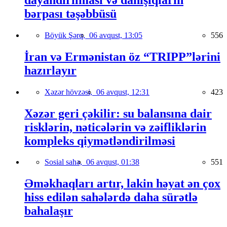
bərpası təşəbbüsü
Böyük Şərq,
06 avqust, 13:05
556
İran və Ermənistan öz “TRIPP”lərini
hazırlayır
Xəzər hövzəsi,
06 avqust, 12:31
423
Xəzər geri çəkilir: su balansına dair
risklərin, nəticələrin və zəifliklərin
kompleks qiymətləndirilməsi
Sosial sahə,
06 avqust, 01:38
551
Əməkhaqları artır, lakin həyat ən çox
hiss edilən sahələrdə daha sürətlə
bahalaşır