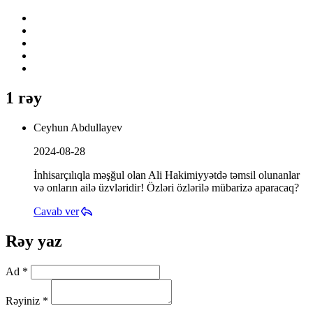
1 rəy
Ceyhun Abdullayev
2024-08-28
İnhisarçılıqla məşğul olan Ali Hakimiyyətdə təmsil olunanlar
və onların ailə üzvləridir! Özləri özlərilə mübarizə aparacaq?
Cavab ver
Rəy yaz
Ad *
Rəyiniz *