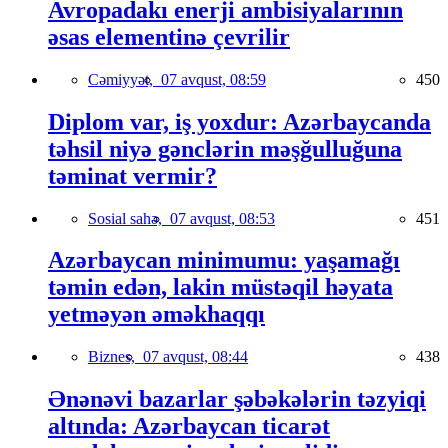
Avropadakı enerji ambisiyalarının
əsas elementinə çevrilir
Cəmiyyət,
07 avqust, 08:59
450
Diplom var, iş yoxdur: Azərbaycanda
təhsil niyə gənclərin məşğulluğuna
təminat vermir?
Sosial sahə,
07 avqust, 08:53
451
Azərbaycan minimumu: yaşamağı
təmin edən, lakin müstəqil həyata
yetməyən əməkhaqqı
Biznes,
07 avqust, 08:44
438
Ənənəvi bazarlar şəbəkələrin təzyiqi
altında: Azərbaycan ticarət