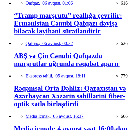
Qafqaz,
06 avqust, 01:06
616
“Tramp marşrutu” reallığa çevrilir:
Ermənistan Cənubi Qafqazı dəyişə
biləcək layihəni sürətləndirir
Qafqaz,
06 avqust, 00:32
626
ABŞ və Çin Cənubi Qafqazda
marşrutlar uğrunda rəqabət aparır
Ekspress təhlil,
05 avqust, 18:11
779
Rəqəmsal Orta Dəhliz: Qazaxıstan və
Azərbaycan Xəzərin sahillərini fiber-
optik xətlə birləşdirdi
Media İcmalı,
05 avqust, 16:37
666
Media icmalı: 4 avqust saat 16:00-dan