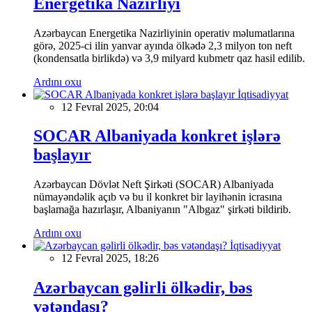
Energetika Nazirliyi
Azərbaycan Energetika Nazirliyinin operativ məlumatlarına
görə, 2025-ci ilin yanvar ayında ölkədə 2,3 milyon ton neft
(kondensatla birlikdə) və 3,9 milyard kubmetr qaz hasil edilib.
Ardını oxu
İqtisadiyyat
12 Fevral 2025, 20:04
SOCAR Albaniyada konkret işlərə
başlayır
Azərbaycan Dövlət Neft Şirkəti (SOCAR) Albaniyada
nümayəndəlik açıb və bu il konkret bir layihənin icrasına
başlamağa hazırlaşır, Albaniyanın "Albgaz" şirkəti bildirib.
Ardını oxu
İqtisadiyyat
12 Fevral 2025, 18:26
Azərbaycan gəlirli ölkədir, bəs
vətəndaşı?