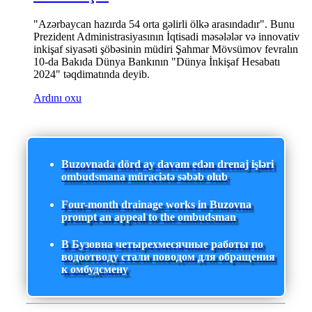
"Azərbaycan hazırda 54 orta gəlirli ölkə arasındadır". Bunu
Prezident Administrasiyasının İqtisadi məsələlər və innovativ
inkişaf siyasəti şöbəsinin müdiri Şahmar Mövsümov fevralın
10-da Bakıda Dünya Bankının "Dünya İnkişaf Hesabatı
2024" təqdimatında deyib.
Ardını oxu
Buzovnada dörd ay davam edən drenaj işləri
ombudsmana müraciətə səbəb olub
Four-month drainage works in Buzovna
prompt an appeal to the ombudsman
В Бузовна четырехмесячные работы по
водоотводу стали поводом для обращения
к омбудсмену