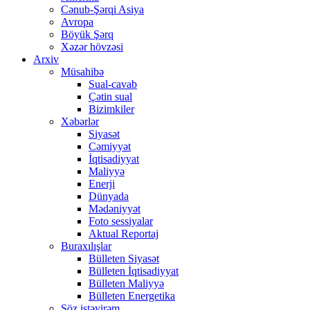
Cənub-Şərqi Asiya
Avropa
Böyük Şərq
Xəzər hövzəsi
Arxiv
Müsahibə
Sual-cavab
Çətin sual
Bizimkiler
Xəbərlər
Siyasət
Cəmiyyət
İqtisadiyyat
Maliyyə
Enerji
Dünyada
Mədəniyyət
Foto sessiyalar
Aktual Reportaj
Buraxılışlar
Bülleten Siyasət
Bülleten İqtisadiyyat
Bülleten Maliyyə
Bülleten Energetika
Söz istəyirəm