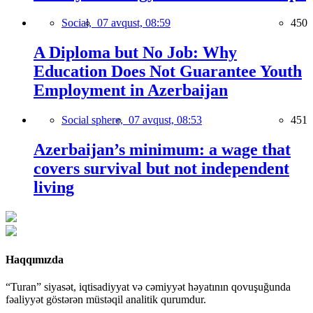
Social,
07 avqust, 08:59
450
A Diploma but No Job: Why
Education Does Not Guarantee Youth
Employment in Azerbaijan
Social sphere,
07 avqust, 08:53
451
Azerbaijan’s minimum: a wage that
covers survival but not independent
living
Haqqımızda
“Turan” siyasət, iqtisadiyyat və cəmiyyət həyatının qovuşuğunda
fəaliyyət göstərən müstəqil analitik qurumdur.