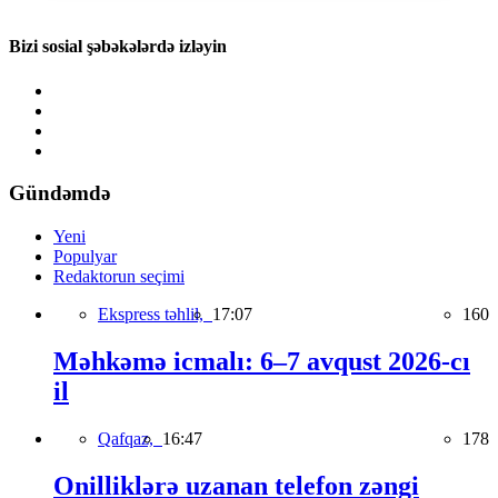
Bizi sosial şəbəkələrdə izləyin
Gündəmdə
Yeni
Populyar
Redaktorun seçimi
Ekspress təhlil,
17:07
160
Məhkəmə icmalı: 6–7 avqust 2026-cı
il
Qafqaz,
16:47
178
Onilliklərə uzanan telefon zəngi