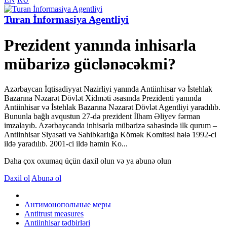
Turan İnformasiya Agentliyi
Prezident yanında inhisarla
mübarizə güclənəcəkmi?
Azərbaycan İqtisadiyyat Nazirliyi yanında Antiinhisar və İstehlak
Bazarına Nəzarət Dövlət Xidməti əsasında Prezidenti yanında
Antiinhisar və İstehlak Bazarına Nəzarət Dövlət Agentliyi yaradılıb.
Bununla bağlı avqustun 27-də prezident İlham Əliyev fərman
imzalayıb. Azərbaycanda inhisarla mübarizə sahəsində ilk qurum –
Antiinhisar Siyasəti və Sahibkarlığa Kömək Komitəsi hələ 1992-ci
ildə yaradılıb. 2001-ci ildə həmin Ko...
Daha çox oxumaq üçün daxil olun və ya abunə olun
Daxil ol
Abunə ol
Антимонопольные меры
Antitrust measures
Antiinhisar tədbirləri