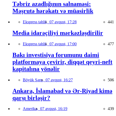
Təbriz azadlığının salnaməsi:
Məşrutə hərəkatı və müasirlik
Ekspress təhlil,
07 avqust, 17:28
441
Media idarəçiliyi mərkəzləşdirilir
Ekspress təhlil,
07 avqust, 17:00
477
Bakı investisiya forumunu daimi
platformaya çevirir, diqqət qeyri-neft
kapitalına yönəlir
Böyük Şərq,
07 avqust, 16:27
506
Ankara, İslamabad və Ər-Riyad kimə
qarşı birləşir?
Amerika,
07 avqust, 16:19
439