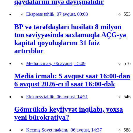
qaydalarını niyə dəyişməlidir
Ekspress təhlil,
07 avqust, 00:03
553
BP və tərəfdaşları hasilatı 8 milyon
ton səviyyəsində saxlamaqla AÇG-yə
kapital qoyuluşlarını 31 faiz
artırıblar
Media İcmalı,
06 avqust, 15:09
516
Media icmalı: 5 avqust saat 16:00-dan
6 avqust 2026-cı il saat 16:00-dək
Ekspress təhlil,
06 avqust, 14:51
546
Gömrükdə keyfiyyət inqilabı, yoxsa
yeni bürokratiya?
Keçmiş Sovet məkanı,
06 avqust, 14:37
588