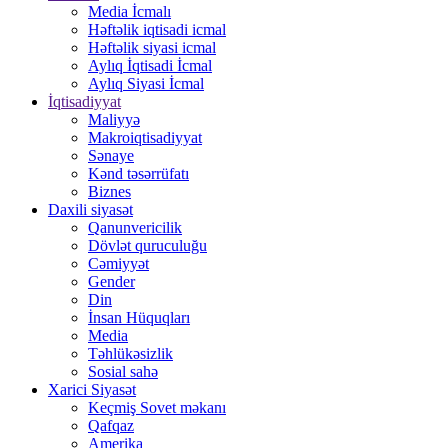
Media İcmalı
Həftəlik iqtisadi icmal
Həftəlik siyasi icmal
Aylıq İqtisadi İcmal
Aylıq Siyasi İcmal
İqtisadiyyat
Maliyyə
Makroiqtisadiyyat
Sənaye
Kənd təsərrüfatı
Biznes
Daxili siyasət
Qanunvericilik
Dövlət quruculuğu
Cəmiyyət
Gender
Din
İnsan Hüquqları
Media
Təhlükəsizlik
Sosial sahə
Xarici Siyasət
Keçmiş Sovet məkanı
Qafqaz
Amerika