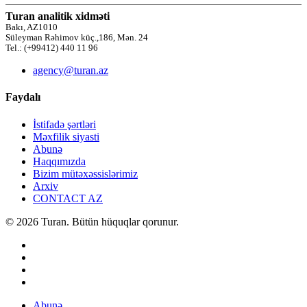
Turan analitik xidməti
Bakı, AZ1010
Süleyman Rəhimov küç.,186, Mən. 24
Tel.: (+99412) 440 11 96
agency@turan.az
Faydalı
İstifadə şərtləri
Məxfilik siyasti
Abunə
Haqqımızda
Bizim mütəxəssislərimiz
Arxiv
CONTACT AZ
© 2026 Turan. Bütün hüquqlar qorunur.
Abunə