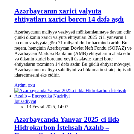
Azərbaycanın xarici valyuta
ehtiyatları xarici borcu 14 dəfə aşdı
Azərbaycanın maliyyə vəziyyəti möhkəmlənməyə davam edir,
çünki ölkənin xarici valyuta ehtiyatları 2025-ci il yanvarın 1-
nə olan vəziyyətə görə 71 milyard dollar həcmində artıb. Bu
rəqəm, həmçinin Azərbaycan Dövlət Neft Fondu (SOFAZ) və
Azərbaycan Mərkəzi Bankının (AMB) ehtiyatlarını əhatə edir
və ölkənin xarici borcunu xeyli üstələyir; xarici borc
ehtiyatların təxminən 14 dəfə azdır. Bu güclü ehtiyat mövqeyi,
Azərbaycanın maliyyə sabitliyini və hökumətin strateji iqtisadi
idarəetməsini əks etdirir.
Ardını oxu
İqtisadiyyat
13 Fevral 2025, 14:07
Azərbaycanda Yanvar 2025-ci ildə
Hidrokarbon İstehsalı Azalıb –