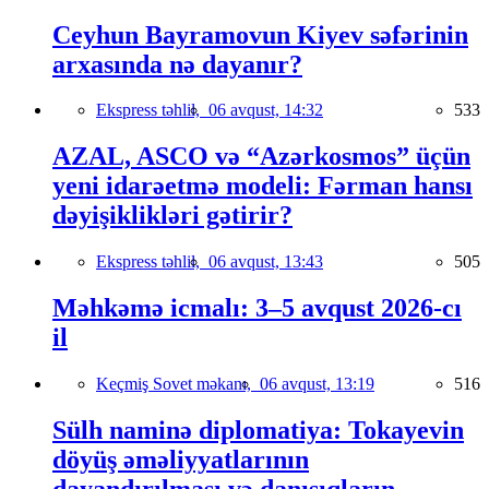
Ceyhun Bayramovun Kiyev səfərinin
arxasında nə dayanır?
Ekspress təhlil,
06 avqust, 14:32
533
AZAL, ASCO və “Azərkosmos” üçün
yeni idarəetmə modeli: Fərman hansı
dəyişiklikləri gətirir?
Ekspress təhlil,
06 avqust, 13:43
505
Məhkəmə icmalı: 3–5 avqust 2026-cı
il
Keçmiş Sovet məkanı,
06 avqust, 13:19
516
Sülh naminə diplomatiya: Tokayevin
döyüş əməliyyatlarının
dayandırılması və danışıqların