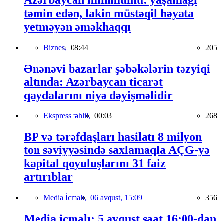
təmin edən, lakin müstəqil həyata
yetməyən əməkhaqqı
Biznes,
08:44
205
Ənənəvi bazarlar şəbəkələrin təzyiqi
altında: Azərbaycan ticarət
qaydalarını niyə dəyişməlidir
Ekspress təhlil,
00:03
268
BP və tərəfdaşları hasilatı 8 milyon
ton səviyyəsində saxlamaqla AÇG-yə
kapital qoyuluşlarını 31 faiz
artırıblar
Media İcmalı,
06 avqust, 15:09
356
Media icmalı: 5 avqust saat 16:00-dan