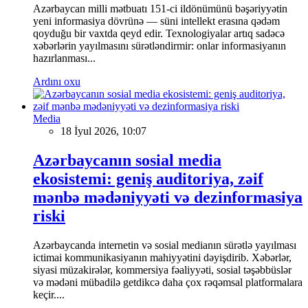
Azərbaycan milli mətbuatı 151-ci ildönümünü bəşəriyyətin
yeni informasiya dövrünə — süni intellekt erasına qədəm
qoyduğu bir vaxtda qeyd edir. Texnologiyalar artıq sadəcə
xəbərlərin yayılmasını sürətləndirmir: onlar informasiyanın
hazırlanması...
Ardını oxu
Media
18 İyul 2026, 10:07
Azərbaycanın sosial media
ekosistemi: geniş auditoriya, zəif
mənbə mədəniyyəti və dezinformasiya
riski
Azərbaycanda internetin və sosial medianın sürətlə yayılması
ictimai kommunikasiyanın mahiyyətini dəyişdirib. Xəbərlər,
siyasi müzakirələr, kommersiya fəaliyyəti, sosial təşəbbüslər
və mədəni mübadilə getdikcə daha çox rəqəmsal platformalara
keçir....