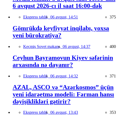
6 avqust 2026-cı il saat 16:00-dək
Ekspress təhlil,
06 avqust, 14:51
375
Gömrükdə keyfiyyət inqilabı, yoxsa
yeni bürokratiya?
Keçmiş Sovet məkanı,
06 avqust, 14:37
400
Ceyhun Bayramovun Kiyev səfərinin
arxasında nə dayanır?
Ekspress təhlil,
06 avqust, 14:32
371
AZAL, ASCO və “Azərkosmos” üçün
yeni idarəetmə modeli: Fərman hansı
dəyişiklikləri gətirir?
Ekspress təhlil,
06 avqust, 13:43
353