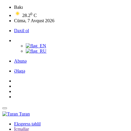
Bakı
0
28.2
C
Cümə, 7 Avqust 2026
Daxil ol
Abunə
Əlaqə
Turan
Ekspress təhlil
İcmallar