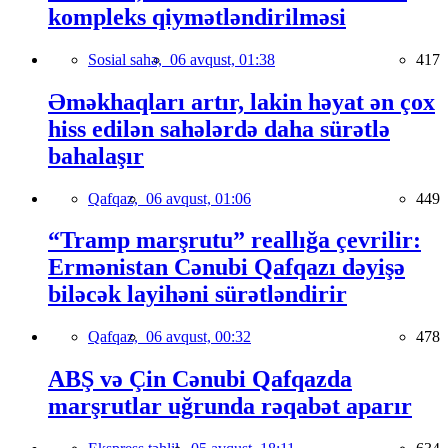
kompleks qiymətləndirilməsi
Sosial sahə,
06 avqust, 01:38
417
Əməkhaqları artır, lakin həyat ən çox
hiss edilən sahələrdə daha sürətlə
bahalaşır
Qafqaz,
06 avqust, 01:06
449
“Tramp marşrutu” reallığa çevrilir:
Ermənistan Cənubi Qafqazı dəyişə
biləcək layihəni sürətləndirir
Qafqaz,
06 avqust, 00:32
478
ABŞ və Çin Cənubi Qafqazda
marşrutlar uğrunda rəqabət aparır