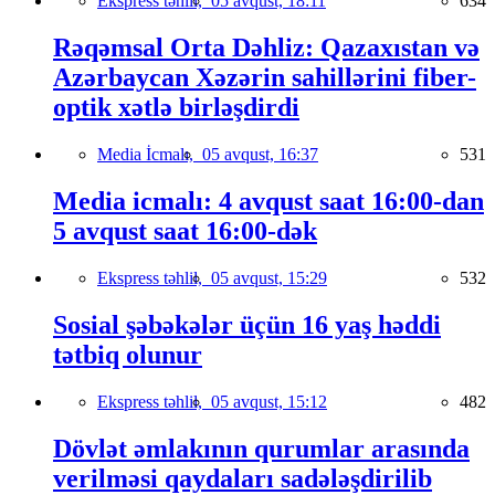
Ekspress təhlil,
05 avqust, 18:11
634
Rəqəmsal Orta Dəhliz: Qazaxıstan və
Azərbaycan Xəzərin sahillərini fiber-
optik xətlə birləşdirdi
Media İcmalı,
05 avqust, 16:37
531
Media icmalı: 4 avqust saat 16:00-dan
5 avqust saat 16:00-dək
Ekspress təhlil,
05 avqust, 15:29
532
Sosial şəbəkələr üçün 16 yaş həddi
tətbiq olunur
Ekspress təhlil,
05 avqust, 15:12
482
Dövlət əmlakının qurumlar arasında
verilməsi qaydaları sadələşdirilib