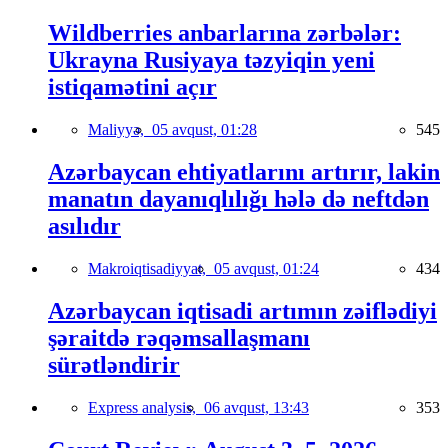
Wildberries anbarlarına zərbələr:
Ukrayna Rusiyaya təzyiqin yeni
istiqamətini açır
Maliyyə,
05 avqust, 01:28
545
Azərbaycan ehtiyatlarını artırır, lakin
manatın dayanıqlılığı hələ də neftdən
asılıdır
Makroiqtisadiyyat,
05 avqust, 01:24
434
Azərbaycan iqtisadi artımın zəiflədiyi
şəraitdə rəqəmsallaşmanı
sürətləndirir
Express analysis,
06 avqust, 13:43
353