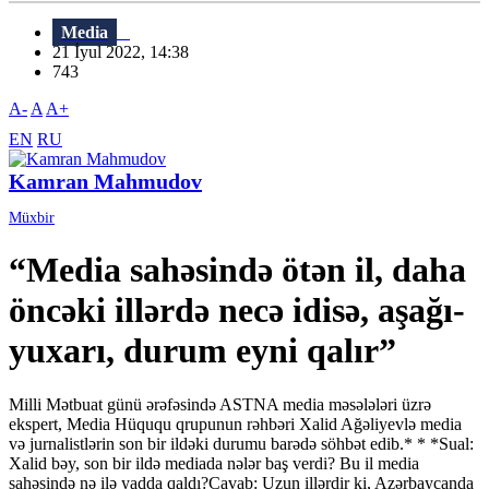
Media
21 İyul 2022, 14:38
743
A-
A
A+
EN
RU
Kamran Mahmudov
Müxbir
“Media sahəsində ötən il, daha
öncəki illərdə necə idisə, aşağı-
yuxarı, durum eyni qalır”
Milli Mətbuat günü ərəfəsində ASTNA media məsələləri üzrə
ekspert, Media Hüququ qrupunun rəhbəri Xalid Ağəliyevlə media
və jurnalistlərin son bir ildəki durumu barədə söhbət edib.* * *Sual:
Xalid bəy, son bir ildə mediada nələr baş verdi? Bu il media
sahəsində nə ilə yadda qaldı?Cavab: Uzun illərdir ki, Azərbaycanda