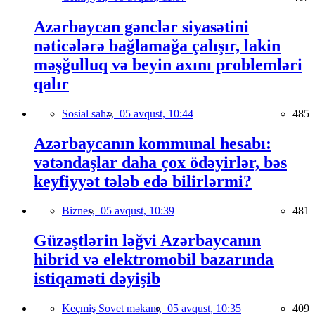
Azərbaycan gənclər siyasətini
nəticələrə bağlamağa çalışır, lakin
məşğulluq və beyin axını problemləri
qalır
Sosial sahə,
05 avqust, 10:44
485
Azərbaycanın kommunal hesabı:
vətəndaşlar daha çox ödəyirlər, bəs
keyfiyyət tələb edə bilirlərmi?
Biznes,
05 avqust, 10:39
481
Güzəştlərin ləğvi Azərbaycanın
hibrid və elektromobil bazarında
istiqaməti dəyişib
Keçmiş Sovet məkanı,
05 avqust, 10:35
409