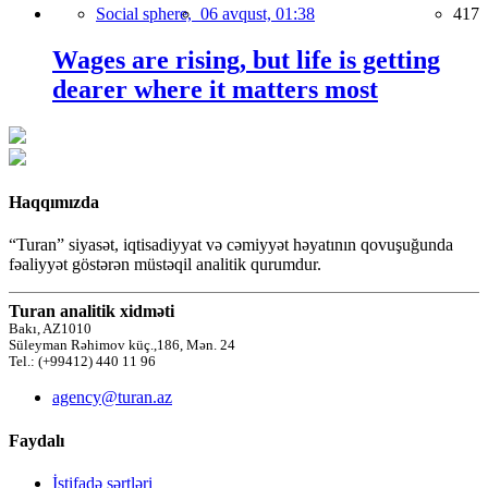
Social sphere,
06 avqust, 01:38
417
Wages are rising, but life is getting
dearer where it matters most
Haqqımızda
“Turan” siyasət, iqtisadiyyat və cəmiyyət həyatının qovuşuğunda
fəaliyyət göstərən müstəqil analitik qurumdur.
Turan analitik xidməti
Bakı, AZ1010
Süleyman Rəhimov küç.,186, Mən. 24
Tel.: (+99412) 440 11 96
agency@turan.az
Faydalı
İstifadə şərtləri