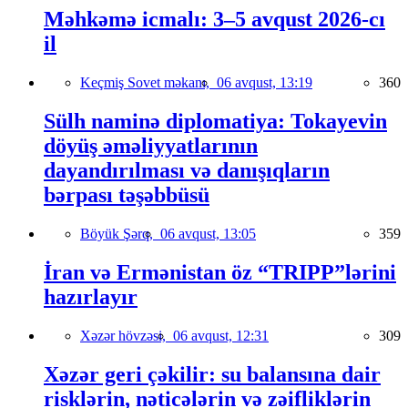
Məhkəmə icmalı: 3–5 avqust 2026-cı
il
Keçmiş Sovet məkanı,
06 avqust, 13:19
360
Sülh naminə diplomatiya: Tokayevin
döyüş əməliyyatlarının
dayandırılması və danışıqların
bərpası təşəbbüsü
Böyük Şərq,
06 avqust, 13:05
359
İran və Ermənistan öz “TRIPP”lərini
hazırlayır
Xəzər hövzəsi,
06 avqust, 12:31
309
Xəzər geri çəkilir: su balansına dair
risklərin, nəticələrin və zəifliklərin