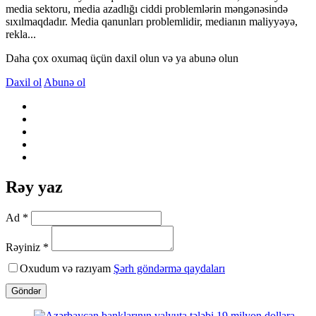
media sektoru, media azadlığı ciddi problemlərin məngənəsində
sıxılmaqdadır. Media qanunları problemlidir, medianın maliyyəyə,
rekla...
Daha çox oxumaq üçün daxil olun və ya abunə olun
Daxil ol
Abunə ol
Rəy yaz
Ad *
Rəyiniz *
Oxudum və razıyam
Şərh göndərmə qaydaları
Göndər