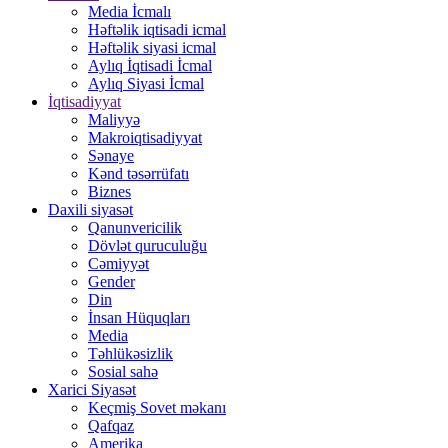
Media İcmalı
Həftəlik iqtisadi icmal
Həftəlik siyasi icmal
Aylıq İqtisadi İcmal
Aylıq Siyasi İcmal
İqtisadiyyat
Maliyyə
Makroiqtisadiyyat
Sənaye
Kənd təsərrüfatı
Biznes
Daxili siyasət
Qanunvericilik
Dövlət quruculuğu
Cəmiyyət
Gender
Din
İnsan Hüquqları
Media
Təhlükəsizlik
Sosial sahə
Xarici Siyasət
Keçmiş Sovet məkanı
Qafqaz
Amerika