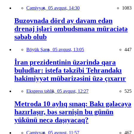
Cəmiyyət,
05 avqust, 14:30
1083
Buzovnada dörd ay davam edən
drenaj işləri ombudsmana müraciətə
səbəb olub
Böyük Şərq,
05 avqust, 13:05
447
İran prezidentinin üzərində qara
buludlar: istefa təkzibi Tehrandakı
hakimiyyət mübarizəsini üzə çıxarır
Ekspress təhlil,
05 avqust, 12:27
525
Metroda 10 aylıq sınaq: Bakı gələcəyə
hazırlaşır, bəs sərnişin bu günün
yükünü necə daşıyacaq?
Cəmiyyət,
05 avqust, 11:57
467