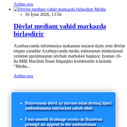
Ardını oxu
Media
16 İyun 2026, 13:56
Dövlət medianı vahid mərkəzdə
birləşdirir
Azərbaycanda informasiya məkanına nəzarət üçün yeni dövlət
orqanı yaradılır Azərbaycanda media sektorunun institusional
yenidən qurulmasının növbəti mərhələsi başlayır. İyunun 16-
da Milli Məclisin İnsan hüquqları komitəsinin iclasında
“Media...
Ardını oxu
Buzovnada dörd ay davam edən drenaj işləri
ombudsmana müraciətə səbəb olub
Four-month drainage works in Buzovna
prompt an appeal to the ombudsman