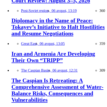
Court Review: August 3–5, 2026
Post-Soviet region,
06 avqust, 13:19
360
Diplomacy in the Name of Peace:
Tokayev’s Initiative to Halt Hostilities
and Resume Negotiations
Great East,
06 avqust, 13:05
359
Iran and Armenia Are Developing
Their Own “TRIPP”
The Caspian Basin,
06 avqust, 12:31
309
The Caspian Is Retreating: A
Comprehensive Assessment of Water-
Balance Risks, Consequences and
Vulnerabilities