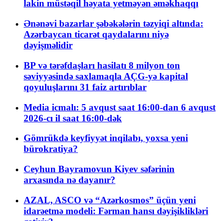
lakin müstəqil həyata yetməyən əməkhaqqı
Ənənəvi bazarlar şəbəkələrin təzyiqi altında:
Azərbaycan ticarət qaydalarını niyə
dəyişməlidir
BP və tərəfdaşları hasilatı 8 milyon ton
səviyyəsində saxlamaqla AÇG-yə kapital
qoyuluşlarını 31 faiz artırıblar
Media icmalı: 5 avqust saat 16:00-dan 6 avqust
2026-cı il saat 16:00-dək
Gömrükdə keyfiyyət inqilabı, yoxsa yeni
bürokratiya?
Ceyhun Bayramovun Kiyev səfərinin
arxasında nə dayanır?
AZAL, ASCO və “Azərkosmos” üçün yeni
idarəetmə modeli: Fərman hansı dəyişiklikləri