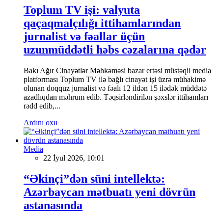
Toplum TV işi: valyuta
qaçaqmalçılığı ittihamlarından
jurnalist və fəallar üçün
uzunmüddətli həbs cəzalarına qədər
Bakı Ağır Cinayətlər Məhkəməsi bazar ertəsi müstəqil media
platforması Toplum TV ilə bağlı cinayət işi üzrə mühakimə
olunan doqquz jurnalist və fəalı 12 ildən 15 ilədək müddətə
azadlıqdan məhrum edib. Təqsirləndirilən şəxslər ittihamları
rədd edib,...
Ardını oxu
Media
22 İyul 2026, 10:01
“Əkinçi”dən süni intellektə:
Azərbaycan mətbuatı yeni dövrün
astanasında