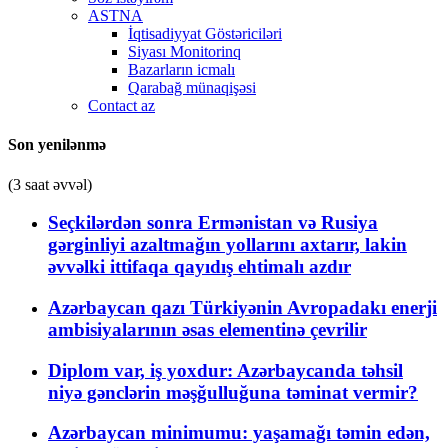
ASTNA
İqtisadiyyat Göstəriciləri
Siyası Monitorinq
Bazarların icmalı
Qarabağ münaqişəsi
Contact az
Son yenilənmə
(3 saat əvvəl)
Seçkilərdən sonra Ermənistan və Rusiya
gərginliyi azaltmağın yollarını axtarır, lakin
əvvəlki ittifaqa qayıdış ehtimalı azdır
Azərbaycan qazı Türkiyənin Avropadakı enerji
ambisiyalarının əsas elementinə çevrilir
Diplom var, iş yoxdur: Azərbaycanda təhsil
niyə gənclərin məşğulluğuna təminat vermir?
Azərbaycan minimumu: yaşamağı təmin edən,