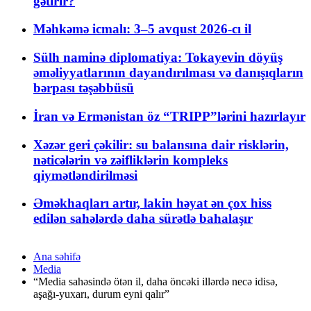
gətirir?
Məhkəmə icmalı: 3–5 avqust 2026-cı il
Sülh naminə diplomatiya: Tokayevin döyüş
əməliyyatlarının dayandırılması və danışıqların
bərpası təşəbbüsü
İran və Ermənistan öz “TRIPP”lərini hazırlayır
Xəzər geri çəkilir: su balansına dair risklərin,
nəticələrin və zəifliklərin kompleks
qiymətləndirilməsi
Əməkhaqları artır, lakin həyat ən çox hiss
edilən sahələrdə daha sürətlə bahalaşır
Ana səhifə
Media
“Media sahəsində ötən il, daha öncəki illərdə necə idisə,
aşağı-yuxarı, durum eyni qalır”