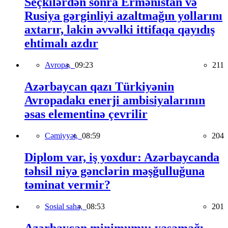
Seçkilərdən sonra Ermənistan və
Rusiya gərginliyi azaltmağın yollarını
axtarır, lakin əvvəlki ittifaqa qayıdış
ehtimalı azdır
Avropa,
09:23
211
Azərbaycan qazı Türkiyənin
Avropadakı enerji ambisiyalarının
əsas elementinə çevrilir
Cəmiyyət,
08:59
204
Diplom var, iş yoxdur: Azərbaycanda
təhsil niyə gənclərin məşğulluğuna
təminat vermir?
Sosial sahə,
08:53
201
Azərbaycan minimumu: yaşamağı