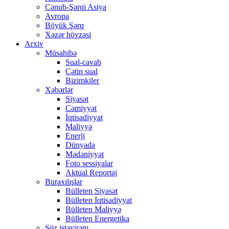
Cənub-Şərqi Asiya
Avropa
Böyük Şərq
Xəzər hövzəsi
Arxiv
Müsahibə
Sual-cavab
Çətin sual
Bizimkiler
Xəbərlər
Siyasət
Cəmiyyət
İqtisadiyyat
Maliyyə
Enerji
Dünyada
Mədəniyyət
Foto sessiyalar
Aktual Reportaj
Buraxılışlar
Bülleten Siyasət
Bülleten İqtisadiyyat
Bülleten Maliyyə
Bülleten Energetika
Söz istəyirəm