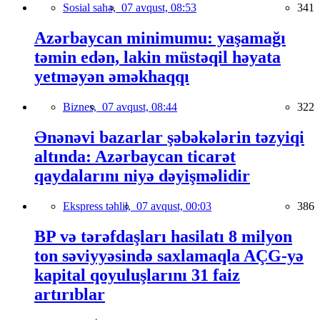
Sosial sahə,
07 avqust, 08:53
341
Azərbaycan minimumu: yaşamağı
təmin edən, lakin müstəqil həyata
yetməyən əməkhaqqı
Biznes,
07 avqust, 08:44
322
Ənənəvi bazarlar şəbəkələrin təzyiqi
altında: Azərbaycan ticarət
qaydalarını niyə dəyişməlidir
Ekspress təhlil,
07 avqust, 00:03
386
BP və tərəfdaşları hasilatı 8 milyon
ton səviyyəsində saxlamaqla AÇG-yə
kapital qoyuluşlarını 31 faiz
artırıblar