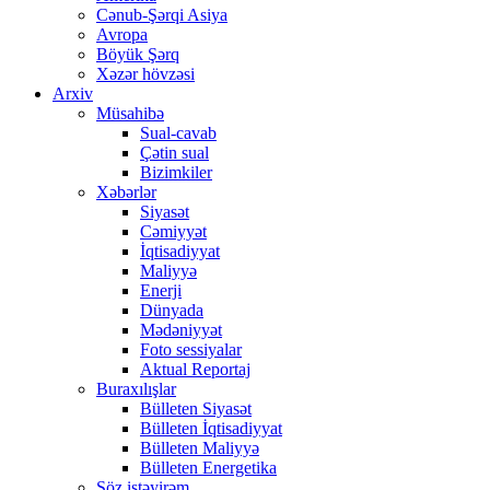
Cənub-Şərqi Asiya
Avropa
Böyük Şərq
Xəzər hövzəsi
Arxiv
Müsahibə
Sual-cavab
Çətin sual
Bizimkiler
Xəbərlər
Siyasət
Cəmiyyət
İqtisadiyyat
Maliyyə
Enerji
Dünyada
Mədəniyyət
Foto sessiyalar
Aktual Reportaj
Buraxılışlar
Bülleten Siyasət
Bülleten İqtisadiyyat
Bülleten Maliyyə
Bülleten Energetika
Söz istəyirəm