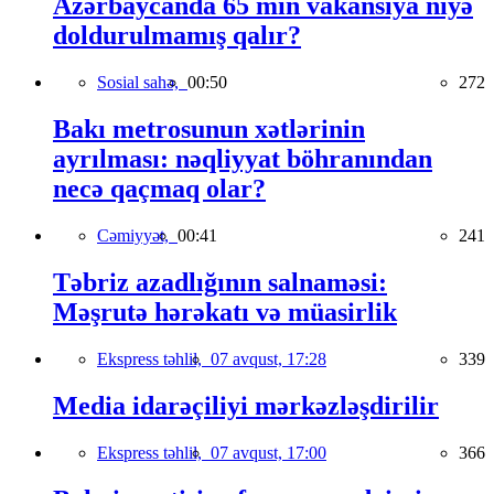
Azərbaycanda 65 min vakansiya niyə
doldurulmamış qalır?
Sosial sahə,
00:50
272
Bakı metrosunun xətlərinin
ayrılması: nəqliyyat böhranından
necə qaçmaq olar?
Cəmiyyət,
00:41
241
Təbriz azadlığının salnaməsi:
Məşrutə hərəkatı və müasirlik
Ekspress təhlil,
07 avqust, 17:28
339
Media idarəçiliyi mərkəzləşdirilir
Ekspress təhlil,
07 avqust, 17:00
366