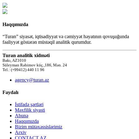
Haqqımızda
“Turan” siyasət, iqtisadiyyat və cəmiyyət həyatının qovuşuğunda
fəaliyyət göstərən müstəqil analitik qurumdur.
Turan analitik xidməti
Bakı, AZ1010
Süleyman Rəhimov küç.,186, Mən. 24
Tel.: (+99412) 440 11 96
agency@turan.az
Faydalı
İstifadə şərtləri
Məxfilik siyasti
Abunə
Haqqımızda
Bizim mütəxəssislərimiz
Arxiv
CONTACT AZ