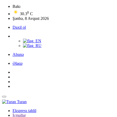
Bakı
0
30.3
C
Şənbə, 8 Avqust 2026
Daxil ol
Abunə
Əlaqə
Turan
Ekspress təhlil
İcmallar