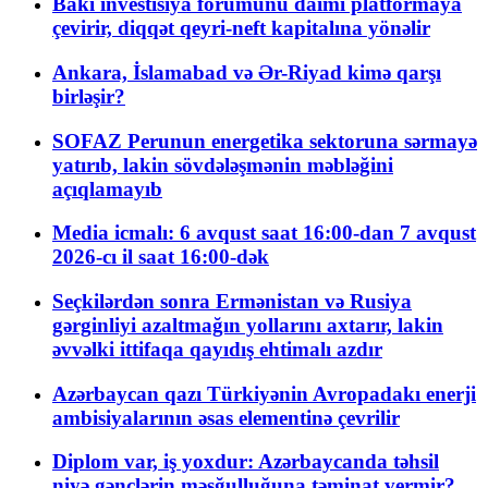
Bakı investisiya forumunu daimi platformaya
çevirir, diqqət qeyri-neft kapitalına yönəlir
Ankara, İslamabad və Ər-Riyad kimə qarşı
birləşir?
SOFAZ Perunun energetika sektoruna sərmayə
yatırıb, lakin sövdələşmənin məbləğini
açıqlamayıb
Media icmalı: 6 avqust saat 16:00-dan 7 avqust
2026-cı il saat 16:00-dək
Seçkilərdən sonra Ermənistan və Rusiya
gərginliyi azaltmağın yollarını axtarır, lakin
əvvəlki ittifaqa qayıdış ehtimalı azdır
Azərbaycan qazı Türkiyənin Avropadakı enerji
ambisiyalarının əsas elementinə çevrilir
Diplom var, iş yoxdur: Azərbaycanda təhsil
niyə gənclərin məşğulluğuna təminat vermir?