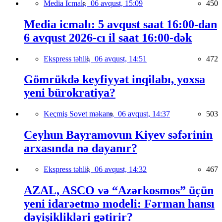
Media İcmalı,
06 avqust, 15:09
450
Media icmalı: 5 avqust saat 16:00-dan
6 avqust 2026-cı il saat 16:00-dək
Ekspress təhlil,
06 avqust, 14:51
472
Gömrükdə keyfiyyət inqilabı, yoxsa
yeni bürokratiya?
Keçmiş Sovet məkanı,
06 avqust, 14:37
503
Ceyhun Bayramovun Kiyev səfərinin
arxasında nə dayanır?
Ekspress təhlil,
06 avqust, 14:32
467
AZAL, ASCO və “Azərkosmos” üçün
yeni idarəetmə modeli: Fərman hansı
dəyişiklikləri gətirir?