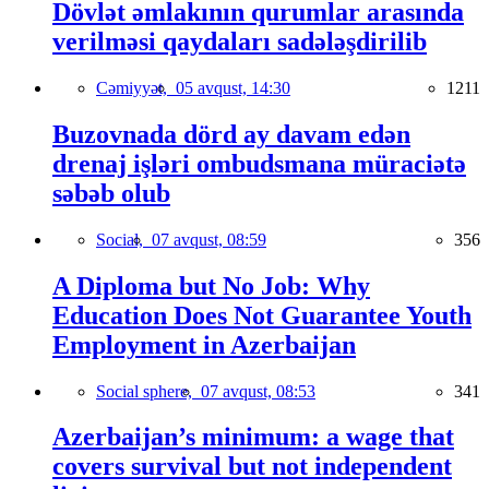
Dövlət əmlakının qurumlar arasında
verilməsi qaydaları sadələşdirilib
Cəmiyyət,
05 avqust, 14:30
1211
Buzovnada dörd ay davam edən
drenaj işləri ombudsmana müraciətə
səbəb olub
Social,
07 avqust, 08:59
356
A Diploma but No Job: Why
Education Does Not Guarantee Youth
Employment in Azerbaijan
Social sphere,
07 avqust, 08:53
341
Azerbaijan’s minimum: a wage that
covers survival but not independent