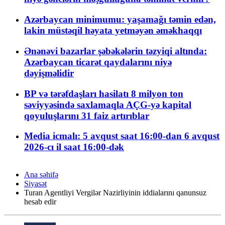
Azərbaycan minimumu: yaşamağı təmin edən,
lakin müstəqil həyata yetməyən əməkhaqqı
Ənənəvi bazarlar şəbəkələrin təzyiqi altında:
Azərbaycan ticarət qaydalarını niyə
dəyişməlidir
BP və tərəfdaşları hasilatı 8 milyon ton
səviyyəsində saxlamaqla AÇG-yə kapital
qoyuluşlarını 31 faiz artırıblar
Media icmalı: 5 avqust saat 16:00-dan 6 avqust
2026-cı il saat 16:00-dək
Ana səhifə
Siyasət
Turan Agentliyi Vergilər Nazirliyinin iddialarını qanunsuz
hesab edir