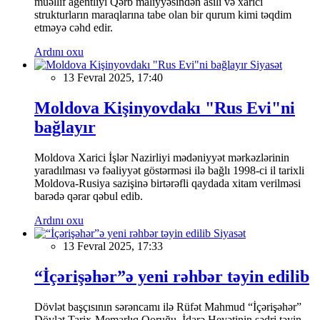
müəllif agentliyi Qərb maliyyəsindən asılı və xarici
strukturların maraqlarına tabe olan bir qurum kimi təqdim
etməyə cəhd edir.
Ardını oxu
Siyasət
13 Fevral 2025, 17:40
Moldova Kişinyovdakı "Rus Evi"ni
bağlayır
Moldova Xarici İşlər Nazirliyi mədəniyyət mərkəzlərinin
yaradılması və fəaliyyət göstərməsi ilə bağlı 1998-ci il tarixli
Moldova-Rusiya sazişinə birtərəfli qaydada xitam verilməsi
barədə qərar qəbul edib.
Ardını oxu
Siyasət
13 Fevral 2025, 17:33
“İçərişəhər”ə yeni rəhbər təyin edilib
Dövlət başçısının sərəncamı ilə Rüfət Mahmud “İçərişəhər”
Dövlət Tarix-Memarlıq Qoruğu İdarə Heyətinin sədri təyin