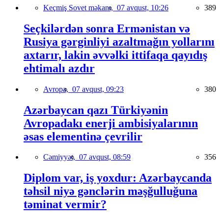
Keçmiş Sovet məkanı,
07 avqust, 10:26
389
Seçkilərdən sonra Ermənistan və
Rusiya gərginliyi azaltmağın yollarını
axtarır, lakin əvvəlki ittifaqa qayıdış
ehtimalı azdır
Avropa,
07 avqust, 09:23
380
Azərbaycan qazı Türkiyənin
Avropadakı enerji ambisiyalarının
əsas elementinə çevrilir
Cəmiyyət,
07 avqust, 08:59
356
Diplom var, iş yoxdur: Azərbaycanda
təhsil niyə gənclərin məşğulluğuna
təminat vermir?