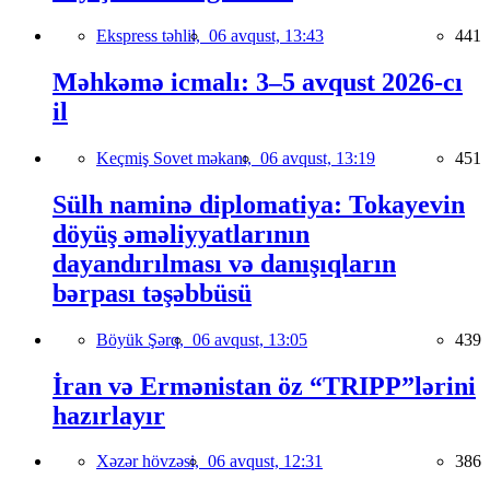
Ekspress təhlil,
06 avqust, 13:43
441
Məhkəmə icmalı: 3–5 avqust 2026-cı
il
Keçmiş Sovet məkanı,
06 avqust, 13:19
451
Sülh naminə diplomatiya: Tokayevin
döyüş əməliyyatlarının
dayandırılması və danışıqların
bərpası təşəbbüsü
Böyük Şərq,
06 avqust, 13:05
439
İran və Ermənistan öz “TRIPP”lərini
hazırlayır
Xəzər hövzəsi,
06 avqust, 12:31
386