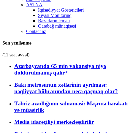
ASTNA
İqtisadiyyat Göstəriciləri
Siyası Monitorinq
Bazarların icmalı
Qarabağ münaqişəsi
Contact az
Son yenilənmə
(11 saat əvvəl)
Azərbaycanda 65 min vakansiya niyə
doldurulmamış qalır?
Bakı metrosunun xətlərinin ayrılması:
nəqliyyat böhranından necə qaçmaq olar?
Təbriz azadlığının salnaməsi: Məşrutə hərəkatı
və müasirlik
Media idarəçiliyi mərkəzləşdirilir