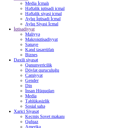
Media İcmalı
Həftəlik iqtisadi icmal
Həftəlik siyasi icmal
Aylıq İqtisadi İcmal
Aylıq Siyasi İcmal
İqtisadiyyat
Maliyyə
Makroiqtisadiyyat
Sənaye
Kənd təsərrüfatı
Biznes
Daxili siyasət
Qanunvericilik
Dövlət quruculuğu
Cəmiyyət
Gender
Din
İnsan Hüquqları
Media
Təhlükəsizlik
Sosial sahə
Xarici Siyasət
Keçmiş Sovet məkanı
Qafqaz
Amerika