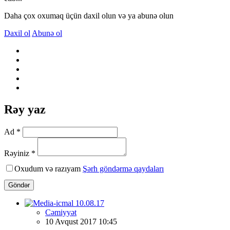
Daha çox oxumaq üçün daxil olun və ya abunə olun
Daxil ol
Abunə ol
Rəy yaz
Ad *
Rəyiniz *
Oxudum və razıyam
Şərh göndərmə qaydaları
Göndər
Cəmiyyət
10 Avqust 2017 10:45