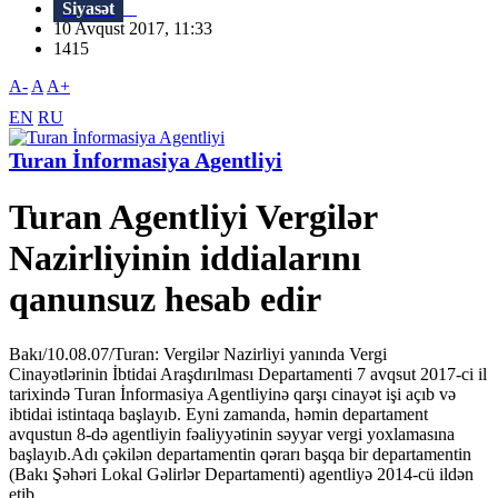
Siyasət
10 Avqust 2017, 11:33
1415
A-
A
A+
EN
RU
Turan İnformasiya Agentliyi
Turan Agentliyi Vergilər
Nazirliyinin iddialarını
qanunsuz hesab edir
Bakı/10.08.07/Turan: Vergilər Nazirliyi yanında Vergi
Cinayətlərinin İbtidai Araşdırılması Departamenti 7 avqsut 2017-ci il
tarixində Turan İnformasiya Agentliyinə qarşı cinayət işi açıb və
ibtidai istintaqa başlayıb. Eyni zamanda, həmin departament
avqustun 8-də agentliyin fəaliyyətinin səyyar vergi yoxlamasına
başlayıb.Adı çəkilən departamentin qərarı başqa bir departamentin
(Bakı Şəhəri Lokal Gəlirlər Departamenti) agentliyə 2014-cü ildən
etib...