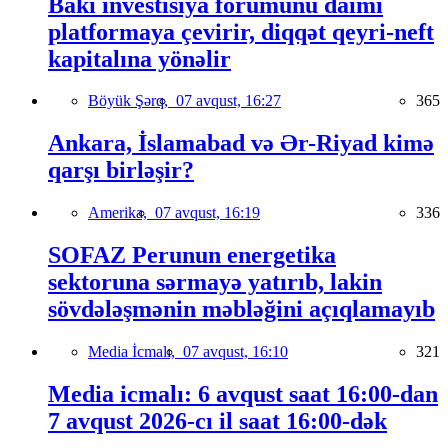
Bakı investisiya forumunu daimi
platformaya çevirir, diqqət qeyri-neft
kapitalına yönəlir
Böyük Şərq,
07 avqust, 16:27
365
Ankara, İslamabad və Ər-Riyad kimə
qarşı birləşir?
Amerika,
07 avqust, 16:19
336
SOFAZ Perunun energetika
sektoruna sərmayə yatırıb, lakin
sövdələşmənin məbləğini açıqlamayıb
Media İcmalı,
07 avqust, 16:10
321
Media icmalı: 6 avqust saat 16:00-dan
7 avqust 2026-cı il saat 16:00-dək