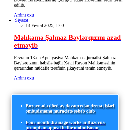
edilib.
Ardını oxu
Siyasət
13 Fevral 2025, 17:01
Məhkəmə Şahnaz Bəylərqızını azad
etməyib
Fevralın 13-də Apellyasiya Məhkəməsi jurnalist Şahnaz
Bəylərqızının həbsilə bağlı Xətai Rayon Məhkəməsinin
qərarından müdafiə tərəfinin şikayətini təmin etməyib.
Ardını oxu
Buzovnada dörd ay davam edən drenaj işləri
ombudsmana müraciətə səbəb olub
Four-month drainage works in Buzovna
prompt an appeal to the ombudsman