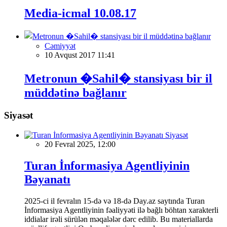
Media-icmal 10.08.17
Cəmiyyət
10 Avqust 2017 11:41
Metronun �Sahil� stansiyası bir il
müddətinə bağlanır
Siyasət
Siyasət
20 Fevral 2025, 12:00
Turan İnformasiya Agentliyinin
Bəyanatı
2025-ci il fevralın 15-də və 18-də Day.az saytında Turan
İnformasiya Agentliyinin fəaliyyəti ilə bağlı böhtan xarakterli
iddialar irəli sürülən məqalələr dərc edilib. Bu materiallarda