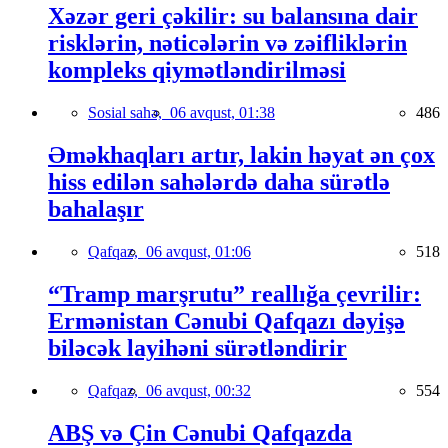
Xəzər geri çəkilir: su balansına dair
risklərin, nəticələrin və zəifliklərin
kompleks qiymətləndirilməsi
Sosial sahə,
06 avqust, 01:38
486
Əməkhaqları artır, lakin həyat ən çox
hiss edilən sahələrdə daha sürətlə
bahalaşır
Qafqaz,
06 avqust, 01:06
518
“Tramp marşrutu” reallığa çevrilir:
Ermənistan Cənubi Qafqazı dəyişə
biləcək layihəni sürətləndirir
Qafqaz,
06 avqust, 00:32
554
ABŞ və Çin Cənubi Qafqazda