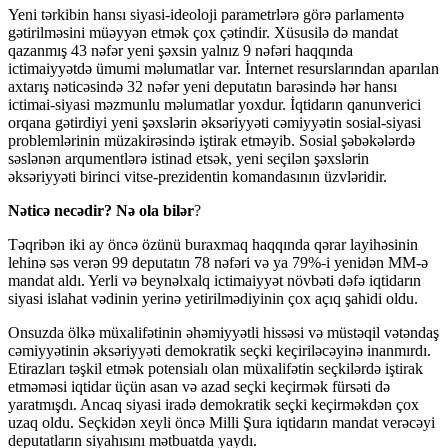
Yeni tərkibin hansı siyasi-ideoloji parametrlərə görə parlamentə
gətirilməsini müəyyən etmək çox çətindir. Xüsusilə də mandat
qazanmış 43 nəfər yeni şəxsin yalnız 9 nəfəri haqqında
ictimaiyyətdə ümumi məlumatlar var. İnternet resurslarından aparılan
axtarış nəticəsində 32 nəfər yeni deputatın barəsində hər hansı
ictimai-siyasi məzmunlu məlumatlar yoxdur. İqtidarın qanunverici
orqana gətirdiyi yeni şəxslərin əksəriyyəti cəmiyyətin sosial-siyasi
problemlərinin müzakirəsində iştirak etməyib. Sosial şəbəkələrdə
səslənən arqumentlərə istinad etsək, yeni seçilən şəxslərin
əksəriyyəti birinci vitse-prezidentin komandasının üzvləridir.
Nəticə necədir? Nə ola bilər
?
Təqribən iki ay öncə özünü buraxmaq haqqında qərar layihəsinin
lehinə səs verən 99 deputatın 78 nəfəri və ya 79%-i yenidən MM-ə
mandat aldı. Yerli və beynəlxalq ictimaiyyət növbəti dəfə iqtidarın
siyasi islahat vədinin yerinə yetirilmədiyinin çox açıq şahidi oldu.
Onsuzda ölkə müxalifətinin əhəmiyyətli hissəsi və müstəqil vətəndaş
cəmiyyətinin əksəriyyəti demokratik seçki keçiriləcəyinə inanmırdı.
Etirazları təşkil etmək potensialı olan müxalifətin seçkilərdə iştirak
etməməsi iqtidar üçün asan və azad seçki keçirmək fürsəti də
yaratmışdı. Ancaq siyasi iradə demokratik seçki keçirməkdən çox
uzaq oldu. Seçkidən xeyli öncə Milli Şura iqtidarın mandat verəcəyi
deputatların siyahısını mətbuatda yaydı.