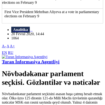
First Vice President Mehriban Aliyeva at a vote in parliamentary
elections on February 9
Analitika
20 Fevral 2020, 14:44
1064
A-
A
A+
EN
RU
Turan İnformasiya Agentliyi
Növbədəkənar parlament
seçkisi. Gözləntilər və nəticələr
Növbədənkənar parlament seçkisini əsasən başa çatmış hesab etmək
olar. Ölkə üzrə 125 dirənin 121-də Milli Məclis üzvlərinin qazandığı
nəticələr MSK-nın rəsmi saytında qeyd olunub. Yalnız 4 dairənin