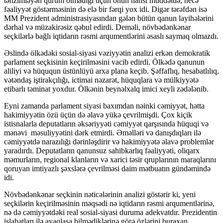
tənzimləyən qurum olmadığı üçün onun hansı müddətdə, necə
fəaliyyət göstərməsinin də elə bir fərqi yox idi. Digər tərəfdən isə
MM Prezident administrasiyasından gələn bütün qanun layihələrini
dərhal və müzakirəsiz qəbul edirdi. Deməli, növbədənkənar
seçkilərlə bağlı iqtidarın rəsmi arqumentlərini əsaslı saymaq olmazdı.
Əslində ölkədəki sosial-siyasi vəziyyətin analizi erkən demokratik
parlament seçkisinin keçirilməsini vacib edirdi. Ölkədə qanunun
aliliyi və hüququn üstünlüyü arxa plana keçib. Şəffaflıq, hesabatlılıq,
vətəndaş iştirakçılığı, ictimai nəzarət, hüquqlara və mülkiyyətə
etibarlı təminat yoxdur. Ölkənin beynəlxalq imici xeyli zədələnib.
Eyni zamanda parlament siyasi baxımdan nəinki cəmiyyət, hətta
hakimiyyətin özü üçün də əlavə yükə çevrilmişdi. Çox kiçik
istisnalarla deputatların əksəriyyəti cəmiyyət qarşısında hüquqi və
mənəvi məsuliyyətini dərk etmirdi. Əməlləri və danışdıqları ilə
cəmiyyətdə narazılığı dərinləşdirir və hakimiyyətə əlavə problemlər
yaradırdı. Deputatların qanunsuz sahibkarlıq fəaliyyəti, oliqarx
məmurların, regional klanların və xarici təsir qruplarının maraqlarını
qoruyan imtiyazlı şəxslərə çevrilməsi daim mətbuatın gündəmində
idi.
Növbədənkənar seçkinin nəticələrinin analizi göstərir ki, yeni
seçkilərin keçirilməsinin məqsədi nə iqtidarın rəsmi arqumentlərinə,
nə də cəmiyyətdəki real sosial-siyasi duruma adekvatdır. Prezidentin
islahatları ilə ayaqlaşa bilmədiklərinə görə özlərini buraxan