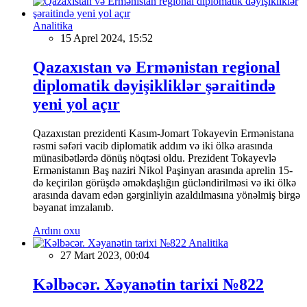
Analitika
15 Aprel 2024, 15:52
Qazaxıstan və Ermənistan regional
diplomatik dəyişikliklər şəraitində
yeni yol açır
Qazaxıstan prezidenti Kasım-Jomart Tokayevin Ermənistana
rəsmi səfəri vacib diplomatik addım və iki ölkə arasında
münasibətlərdə dönüş nöqtəsi oldu. Prezident Tokayevlə
Ermənistanın Baş naziri Nikol Paşinyan arasında aprelin 15-
də keçirilən görüşdə əməkdaşlığın gücləndirilməsi və iki ölkə
arasında davam edən gərginliyin azaldılmasına yönəlmiş birgə
bəyanat imzalanıb.
Ardını oxu
Analitika
27 Mart 2023, 00:04
Kəlbəcər. Xəyanətin tarixi №822