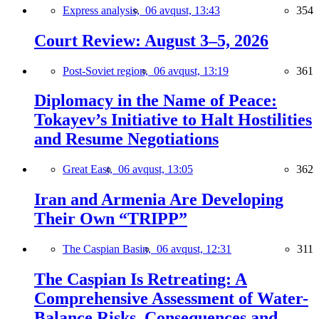
Express analysis,
06 avqust, 13:43
354
Court Review: August 3–5, 2026
Post-Soviet region,
06 avqust, 13:19
361
Diplomacy in the Name of Peace:
Tokayev’s Initiative to Halt Hostilities
and Resume Negotiations
Great East,
06 avqust, 13:05
362
Iran and Armenia Are Developing
Their Own “TRIPP”
The Caspian Basin,
06 avqust, 12:31
311
The Caspian Is Retreating: A
Comprehensive Assessment of Water-
Balance Risks, Consequences and