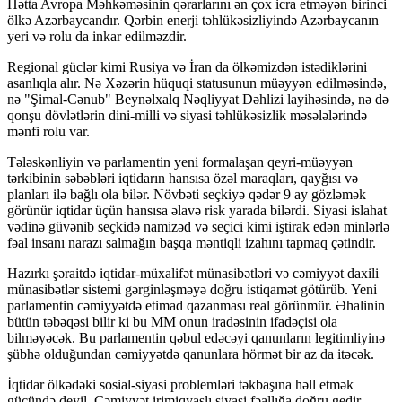
Hətta Avropa Məhkəməsinin qərarlarını ən çox icra etməyən birinci
ölkə Azərbaycandır. Qərbin enerji təhlükəsizliyində Azərbaycanın
yeri və rolu da inkar edilməzdir.
Regional güclər kimi Rusiya və İran da ölkəmizdən istədiklərini
asanlıqla alır. Nə Xəzərin hüquqi statusunun müəyyən edilməsində,
nə "Şimal-Cənub" Beynəlxalq Nəqliyyat Dəhlizi layihəsində, nə də
qonşu dövlətlərin dini-milli və siyasi təhlükəsizlik məsələlərində
mənfi rolu var.
Tələskənliyin və parlamentin yeni formalaşan qeyri-müəyyən
tərkibinin səbəbləri iqtidarın hansısa özəl maraqları, qayğısı və
planları ilə bağlı ola bilər. Növbəti seçkiyə qədər 9 ay gözləmək
görünür iqtidar üçün hansısa əlavə risk yarada bilərdi. Siyasi islahat
vədinə güvənib seçkidə namizəd və seçici kimi iştirak edən minlərlə
fəal insanı narazı salmağın başqa məntiqli izahını tapmaq çətindir.
Hazırkı şəraitdə iqtidar-müxalifət münasibətləri və cəmiyyət daxili
münasibətlər sistemi gərginləşməyə doğru istiqamət götürüb. Yeni
parlamentin cəmiyyətdə etimad qazanması real görünmür. Əhalinin
bütün təbəqəsi bilir ki bu MM onun iradəsinin ifadəçisi ola
bilməyəcək. Bu parlamentin qəbul edəcəyi qanunların legitimliyinə
şübhə olduğundan cəmiyyətdə qanunlara hörmət bir az da itəcək.
İqtidar ölkədəki sosial-siyasi problemləri təkbaşına həll etmək
gücündə deyil. Cəmiyyət irimiqyaslı siyasi fəallığa doğru gedir.