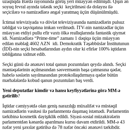
uzaqlıqda Bərdə rayonunda görüş yeri müəyyən edilmişdi. Qışın ən
soyuq fevral ayında tələsik seçki keçirilməsi də dolayısı ilə
seçicilərə və namizədlərə əngəl yaratmaq üçün düşünülmüşdü.
İctimai televiziyada və dövlət televiziyasında namizədlərin pulsuz
təbliğat və təşviqatına imkan verilmədi. İTV-nin namizədlər üçün
müəyyən etdiyi pullu efir vaxtı ölkə reallıqlarında fantastik qiymət
idi. Namizədlərə “Prime-time” zamanı 1 dəqiqə üçün müəyyən
edilən məbləğ 4602 AZN idi. Demokratik Təşəbbüslər İnstitutunun
(İDİ)-nin seçki hesabatlarından aydın olur ki efirlər 100% iqtidarın
təbliğatına xidmət edib.
Seçki günü də ənənəvi total qanun pozuntuları qeydə alındı. Seçki
məntəqələrinin açılmasından səsvermənin başa çatmasına qədər,
habelə səslərin sayılmasından protokollaşdırmaya qədər bütün
mərhələlərdə kobud qanun pozuntuları baş verdi.
Yeni deputatlar kimdir və hansı keyfiyyətlərinə görə MM-ə
gətirilib
?
İqtidar cəmiyyətdə olan geniş narazılığı müxalifət və müstəqil
namizədlərin vasitəsi ilə parlanmentə daşımaq istəmədi. Parlamentin
tərkibinə kosmetik dəyişiklik edildi. Siyasi-sosial müzakirələrin
parlamentdən kənarda aparılması kursu davam etdirildi. MM-ə 43
nəfər yeni şəxslər gətirilsə də 78 nəfər öncəki ənənəvi tərkibdir.