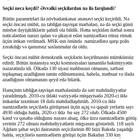
Seçki necə keçdi? Əvvəlki seçkilərdən nə ilə fərqləndi
?
Bütün parametrləri ilə növbədənkənar ənənəvi seçki keçirildi. Nə
seçki öncəsi mühit, nə təbliğat-təşviqat mərhələsi, nə də seçki günü
müsbət dəyişikliklərin şahidi ola bildik. Hətta seçkidən dərhal sonra
nəticələrdən narazı qalan və şikayət edən namizədlərə etiraz etmək
üçün imkan verilmədi. MSK-nın önündə namizədlərə qarşı polis
zorakılığı və qanunsuz saxlanmalar da oldu.
Seçki öncəsi mühit demokratik seçkilərin keçirilməsini mümkünsüz
edirdi. Bütün instansiya seçki komissiyaları tamamilə hakimiyyətin
nəzarətində idi. Ölkədə 130 siyasi məhbusun olmasını, sərbəst
toplaşmaq azadlığının təmin edilməməsini, habelə, mətbuat və ifadə
azadlığının olmamasını qeyd edə bilərik.
Həmçinin təbliğat-təşviqat mərhələsində də sərt məhdudiyyətlər
yaradılmışdı. 2010-cu ildəki vəziyyətlə müqayisədə 2020-ci ildə
imkanlar təxminən 18 dəfə məhdudlaşdırılıb. 2010-cu ildə
namizədlərin seçicilərlə görüşməsi üçün açıq və qapalı yerlərin sayı
4930 olduğu halda, 2020-ci ildə bu say 272 olub. Ölkədə 4500
kənd və qəsəbə olduğunu nəzərə alsaq, ölkə üzrə namizədlərin görüş
yerinin 272 olması məhdudiyyətlərin miqyasını göstərirdi. 118 saylı
Ağdam şəhər seçki dairəsinin seçicilərinin 80 faizi Bakıda yaşadığı
halda, seçicilərlə namizədlərin görüşü üçün Bakıdan 330 km