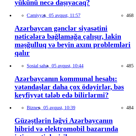
yükünü necə daşıyacaq?
Cəmiyyət,
05 avqust, 11:57
468
Azərbaycan gənclər siyasətini
nəticələrə bağlamağa çalışır, lakin
məşğulluq və beyin axını problemləri
qalır
Sosial sahə,
05 avqust, 10:44
485
Azərbaycanın kommunal hesabı:
vətəndaşlar daha çox ödəyirlər, bəs
keyfiyyət tələb edə bilirlərmi?
Biznes,
05 avqust, 10:39
484
Güzəştlərin ləğvi Azərbaycanın
hibrid və elektromobil bazarında