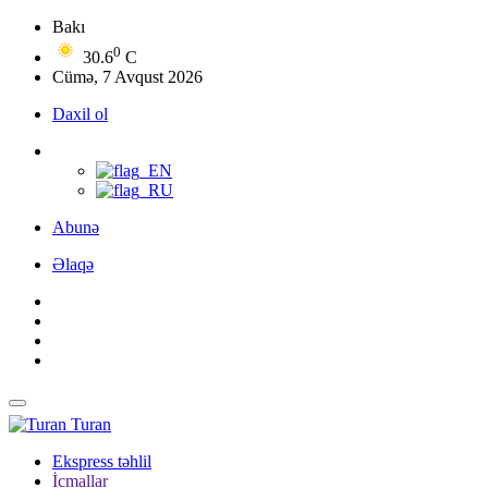
Bakı
0
30.6
C
Cümə, 7 Avqust 2026
Daxil ol
Abunə
Əlaqə
Turan
Ekspress təhlil
İcmallar