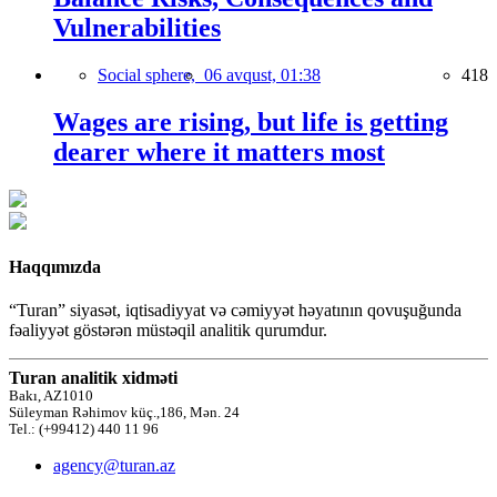
Vulnerabilities
Social sphere,
06 avqust, 01:38
418
Wages are rising, but life is getting
dearer where it matters most
Haqqımızda
“Turan” siyasət, iqtisadiyyat və cəmiyyət həyatının qovuşuğunda
fəaliyyət göstərən müstəqil analitik qurumdur.
Turan analitik xidməti
Bakı, AZ1010
Süleyman Rəhimov küç.,186, Mən. 24
Tel.: (+99412) 440 11 96
agency@turan.az