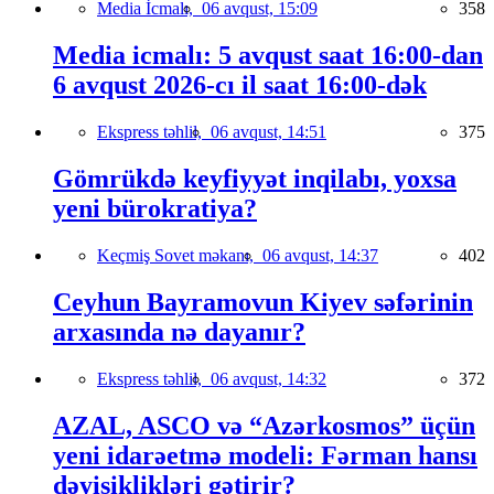
Media İcmalı,
06 avqust, 15:09
358
Media icmalı: 5 avqust saat 16:00-dan
6 avqust 2026-cı il saat 16:00-dək
Ekspress təhlil,
06 avqust, 14:51
375
Gömrükdə keyfiyyət inqilabı, yoxsa
yeni bürokratiya?
Keçmiş Sovet məkanı,
06 avqust, 14:37
402
Ceyhun Bayramovun Kiyev səfərinin
arxasında nə dayanır?
Ekspress təhlil,
06 avqust, 14:32
372
AZAL, ASCO və “Azərkosmos” üçün
yeni idarəetmə modeli: Fərman hansı
dəyişiklikləri gətirir?