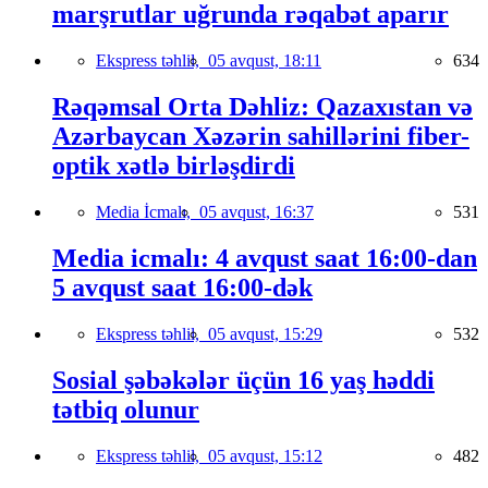
marşrutlar uğrunda rəqabət aparır
Ekspress təhlil,
05 avqust, 18:11
634
Rəqəmsal Orta Dəhliz: Qazaxıstan və
Azərbaycan Xəzərin sahillərini fiber-
optik xətlə birləşdirdi
Media İcmalı,
05 avqust, 16:37
531
Media icmalı: 4 avqust saat 16:00-dan
5 avqust saat 16:00-dək
Ekspress təhlil,
05 avqust, 15:29
532
Sosial şəbəkələr üçün 16 yaş həddi
tətbiq olunur
Ekspress təhlil,
05 avqust, 15:12
482