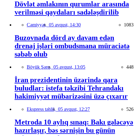
Dövlət əmlakının qurumlar arasında
verilməsi qaydaları sadələşdirilib
Cəmiyyət,
05 avqust, 14:30
1083
Buzovnada dörd ay davam edən
drenaj işləri ombudsmana müraciətə
səbəb olub
Böyük Şərq,
05 avqust, 13:05
448
İran prezidentinin üzərində qara
buludlar: istefa təkzibi Tehrandakı
hakimiyyət mübarizəsini üzə çıxarır
Ekspress təhlil,
05 avqust, 12:27
526
Metroda 10 aylıq sınaq: Bakı gələcəyə
hazırlaşır, bəs sərnişin bu günün