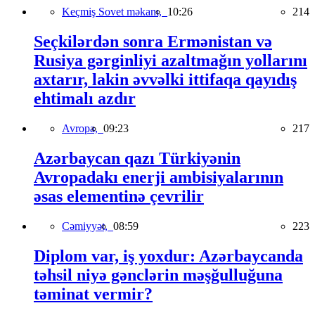
Keçmiş Sovet məkanı,
10:26
214
Seçkilərdən sonra Ermənistan və
Rusiya gərginliyi azaltmağın yollarını
axtarır, lakin əvvəlki ittifaqa qayıdış
ehtimalı azdır
Avropa,
09:23
217
Azərbaycan qazı Türkiyənin
Avropadakı enerji ambisiyalarının
əsas elementinə çevrilir
Cəmiyyət,
08:59
223
Diplom var, iş yoxdur: Azərbaycanda
təhsil niyə gənclərin məşğulluğuna
təminat vermir?