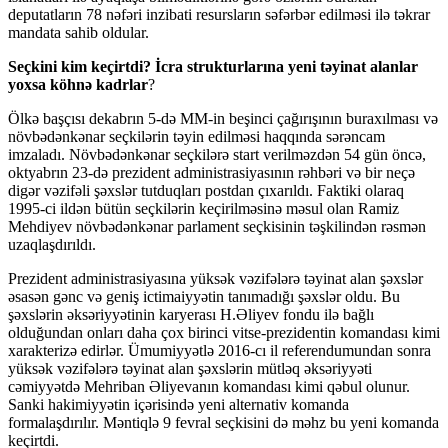
deputatların 78 nəfəri inzibati resursların səfərbər edilməsi ilə təkrar
mandata sahib oldular.
Seçkini kim keçirtdi? İcra strukturlarına yeni təyinat alanlar
yoxsa köhnə kadrlar
?
Ölkə başçısı dekabrın 5-də MM-in beşinci çağırışının buraxılması və
növbədənkənar seçkilərin təyin edilməsi haqqında sərəncam
imzaladı. Növbədənkənar seçkilərə start verilməzdən 54 gün öncə,
oktyabrın 23-də prezident administrasiyasının rəhbəri və bir neçə
digər vəzifəli şəxslər tutduqları postdan çıxarıldı. Faktiki olaraq
1995-ci ildən bütün seçkilərin keçirilməsinə məsul olan Ramiz
Mehdiyev növbədənkənar parlament seçkisinin təşkilindən rəsmən
uzaqlaşdırıldı.
Prezident administrasiyasına yüksək vəzifələrə təyinat alan şəxslər
əsasən gənc və geniş ictimaiyyətin tanımadığı şəxslər oldu. Bu
şəxslərin əksəriyyətinin karyerası H.Əliyev fondu ilə bağlı
olduğundan onları daha çox birinci vitse-prezidentin komandası kimi
xarakterizə edirlər. Ümumiyyətlə 2016-cı il referendumundan sonra
yüksək vəzifələrə təyinat alan şəxslərin mütləq əksəriyyəti
cəmiyyətdə Mehriban Əliyevanın komandası kimi qəbul olunur.
Sanki hakimiyyətin içərisində yeni alternativ komanda
formalaşdırılır. Məntiqlə 9 fevral seçkisini də məhz bu yeni komanda
keçirtdi.