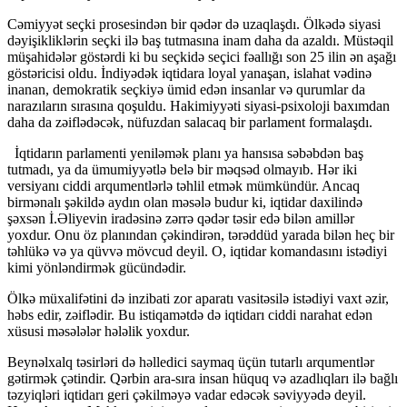
Cəmiyyət seçki prosesindən bir qədər də uzaqlaşdı. Ölkədə siyasi
dəyişikliklərin seçki ilə baş tutmasına inam daha da azaldı. Müstəqil
müşahidələr göstərdi ki bu seçkidə seçici fəallığı son 25 ilin ən aşağı
göstəricisi oldu. İndiyədək iqtidara loyal yanaşan, islahat vədinə
inanan, demokratik seçkiyə ümid edən insanlar və qurumlar da
narazıların sırasına qoşuldu. Hakimiyyəti siyasi-psixoloji baxımdan
daha da zəiflədəcək, nüfuzdan salacaq bir parlament formalaşdı.
İqtidarın parlamenti yeniləmək planı ya hansısa səbəbdən baş
tutmadı, ya da ümumiyyətlə belə bir məqsəd olmayıb. Hər iki
versiyanı ciddi arqumentlərlə təhlil etmək mümkündür. Ancaq
birmənalı şəkildə aydın olan məsələ budur ki, iqtidar daxilində
şəxsən İ.Əliyevin iradəsinə zərrə qədər təsir edə bilən amillər
yoxdur. Onu öz planından çəkindirən, tərəddüd yarada bilən heç bir
təhlükə və ya qüvvə mövcud deyil. O, iqtidar komandasını istədiyi
kimi yönləndirmək gücündədir.
Ölkə müxalifətini də inzibati zor aparatı vasitəsilə istədiyi vaxt əzir,
həbs edir, zəiflədir. Bu istiqamətdə də iqtidarı ciddi narahat edən
xüsusi məsələlər hələlik yoxdur.
Beynəlxalq təsirləri də həlledici saymaq üçün tutarlı arqumentlər
gətirmək çətindir. Qərbin ara-sıra insan hüquq və azadlıqları ilə bağlı
təzyiqləri iqtidarı geri çəkilməyə vadar edəcək səviyyədə deyil.