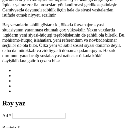
İqtidar yalnız zor ilə prosesləri yönləndirməsi getdikcə çətinləşir.
Cəmiyyətdə dayanıqlı sabitlik üçün hələ də siyasi vasitələrdən
istifadə etmək niyyəti sezilmir.
Baş verənlərin təhlili göstərir ki, ölkədə fors-major siyasi
situasiyanın yaranması ehtimalı çox yüksəkdir. Yaxın vaxtlarda
iqtidarın yeni siyasi-hüquqi təşəbbüslərinin də şahidi ola bilərik. Bu,
məhkəmə-hüquq islahatları, yeni referendum və növbədənkənar
seçkilər də ola bilər. Ölkə yeni və sabit sosial-siyasi dönəmə deyil,
daha da mürəkkəb və ziddiyyətli dönəmə qədəm qoyur. Hazırkı
durumun yaradacağı sosial-siyasi nəticələr ölkədə köklü
dəyişikliklərə gətirib çıxara bilər.
Rəy yaz
Ad *
Rəyiniz *