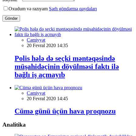
Oxudum və razıyam
Şərh göndərmə qaydaları
Göndər
Cəmiyyət
20 Fevral 2020 14:35
Polis hələ də seçki məntəqəsində
müşahidəçinin döyülməsi faktı ilə
bağlı iş açmayıb
Cəmiyyət
20 Fevral 2020 14:45
Cümə günü üçün hava proqnozu
Analitika