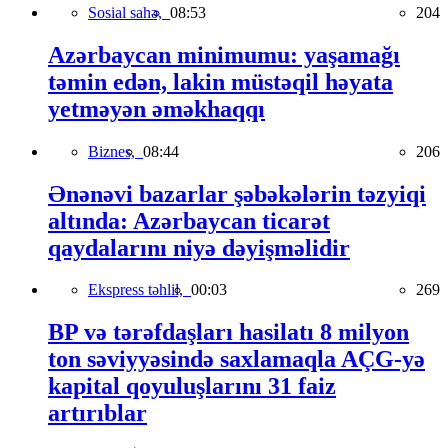
Sosial sahə,
08:53
204
Azərbaycan minimumu: yaşamağı
təmin edən, lakin müstəqil həyata
yetməyən əməkhaqqı
Biznes,
08:44
206
Ənənəvi bazarlar şəbəkələrin təzyiqi
altında: Azərbaycan ticarət
qaydalarını niyə dəyişməlidir
Ekspress təhlil,
00:03
269
BP və tərəfdaşları hasilatı 8 milyon
ton səviyyəsində saxlamaqla AÇG-yə
kapital qoyuluşlarını 31 faiz
artırıblar