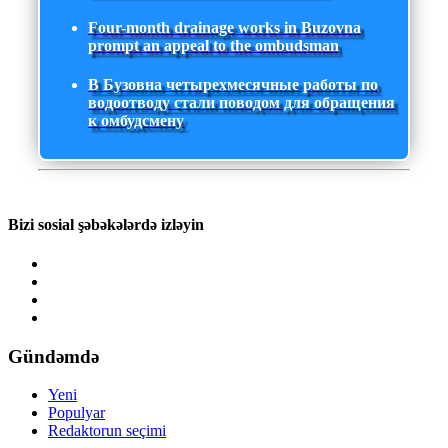
Four-month drainage works in Buzovna
prompt an appeal to the ombudsman
В Бузовна четырехмесячные работы по
водоотводу стали поводом для обращения
к омбудсмену
Bizi sosial şəbəkələrdə izləyin
Gündəmdə
Yeni
Populyar
Redaktorun seçimi