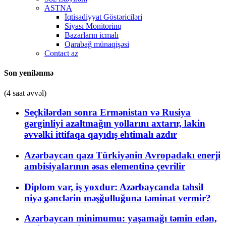
ASTNA
İqtisadiyyat Göstəriciləri
Siyası Monitorinq
Bazarların icmalı
Qarabağ münaqişəsi
Contact az
Son yenilənmə
(4 saat əvvəl)
Seçkilərdən sonra Ermənistan və Rusiya
gərginliyi azaltmağın yollarını axtarır, lakin
əvvəlki ittifaqa qayıdış ehtimalı azdır
Azərbaycan qazı Türkiyənin Avropadakı enerji
ambisiyalarının əsas elementinə çevrilir
Diplom var, iş yoxdur: Azərbaycanda təhsil
niyə gənclərin məşğulluğuna təminat vermir?
Azərbaycan minimumu: yaşamağı təmin edən,