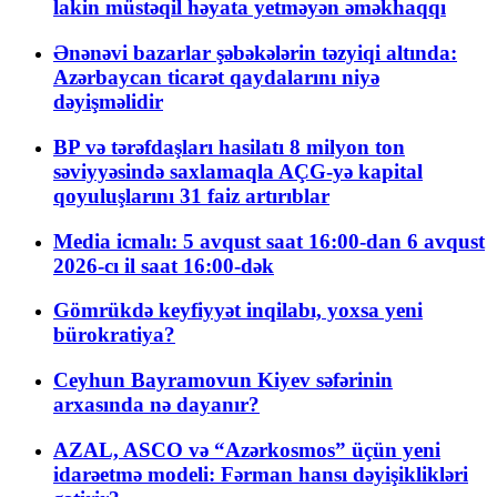
lakin müstəqil həyata yetməyən əməkhaqqı
Ənənəvi bazarlar şəbəkələrin təzyiqi altında:
Azərbaycan ticarət qaydalarını niyə
dəyişməlidir
BP və tərəfdaşları hasilatı 8 milyon ton
səviyyəsində saxlamaqla AÇG-yə kapital
qoyuluşlarını 31 faiz artırıblar
Media icmalı: 5 avqust saat 16:00-dan 6 avqust
2026-cı il saat 16:00-dək
Gömrükdə keyfiyyət inqilabı, yoxsa yeni
bürokratiya?
Ceyhun Bayramovun Kiyev səfərinin
arxasında nə dayanır?
AZAL, ASCO və “Azərkosmos” üçün yeni
idarəetmə modeli: Fərman hansı dəyişiklikləri