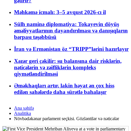
gətirir?
Məhkəmə icmalı: 3–5 avqust 2026-cı il
Sülh naminə diplomatiya: Tokayevin döyüş
əməliyyatlarının dayandırılması və danışıqların
bərpası təşəbbüsü
İran və Ermənistan öz “TRIPP”lərini hazırlayır
Xəzər geri çəkilir: su balansına dair risklərin,
nəticələrin və zəifliklərin kompleks
qiymətləndirilməsi
Əməkhaqları artır, lakin həyat ən çox hiss
edilən sahələrdə daha sürətlə bahalaşır
Ana səhifə
Analitika
Növbədəkənar parlament seçkisi. Gözləntilər və nəticələr