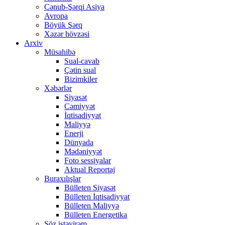
Cənub-Şərqi Asiya
Avropa
Böyük Şərq
Xəzər hövzəsi
Arxiv
Müsahibə
Sual-cavab
Çətin sual
Bizimkiler
Xəbərlər
Siyasət
Cəmiyyət
İqtisadiyyat
Maliyyə
Enerji
Dünyada
Mədəniyyət
Foto sessiyalar
Aktual Reportaj
Buraxılışlar
Bülleten Siyasət
Bülleten İqtisadiyyat
Bülleten Maliyyə
Bülleten Energetika
Söz istəyirəm