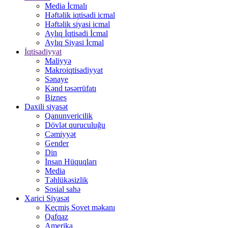
Media İcmalı
Həftəlik iqtisadi icmal
Həftəlik siyasi icmal
Aylıq İqtisadi İcmal
Aylıq Siyasi İcmal
İqtisadiyyat
Maliyyə
Makroiqtisadiyyat
Sənaye
Kənd təsərrüfatı
Biznes
Daxili siyasət
Qanunvericilik
Dövlət quruculuğu
Cəmiyyət
Gender
Din
İnsan Hüquqları
Media
Təhlükəsizlik
Sosial sahə
Xarici Siyasət
Keçmiş Sovet məkanı
Qafqaz
Amerika