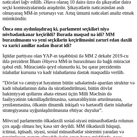
nəticələri ləğv edilib. Əlavə olaraq 10 dairə üzrə də şikayətlər dairə
seçki komissiyalarında araşdırılır. Şikayətlərin nəticəsindən asılı
olmayaraq MM-in yetərsayı var. Artıq ümumi nəticələri analiz etmək
mümkündür.
Öncə onu aydınlaşdıraq ki, parlament seçkiləri niyə
növbədənkənar keçirildi? Burada məqsəd nə idi? MM
buraxılmasını və yeni seçkilərin keçirilməsini zəruri edən daxili
və xarici amillər nədən ibarət idi?
İqtidar partiyası olan YAP-ın təşəbbüsü ilə MM 2 dekabr 2019-cu
ildə prezident İlham Əliyevə MM-in buraxılması ilə bağlı müraciət
qəbul etdi. Müraciətdə qeyd olunurdu ki, bu qərar prezidentin
islahatlar kursuna və kadr islahatlarına dəstək məqsədilə verilib.
“Dövlət və cəmiyyət həyatının bütün sahələrində aparılan struktur və
kadr ishalatlarının daha da sürətləndirilməsi, bütün dövlət
hakimiyyəti qollarını əhatə etməsi üçün Milli Məclisin də
fəaliyyətinin təkmilləşdirilməsinə, səmərəliliyinin artırılmasına,
yenilənməsinə, ölkənin dinamik inkişafı və hərtərəfli dərin islahatlar
strategiyasına uyğunlaşdırılmasına ehtiyac duyulur”.
Mövcud parlamentin ölkədaxili sosial-siyasi münasibətlərdə rolunun
çox aşağı olması heç kəsə sirr deyildi. MM ölkədaxili hüquqi,
ictimai, iqtisadi, siyasi, sosial münasibətlər sistemini yaradan və