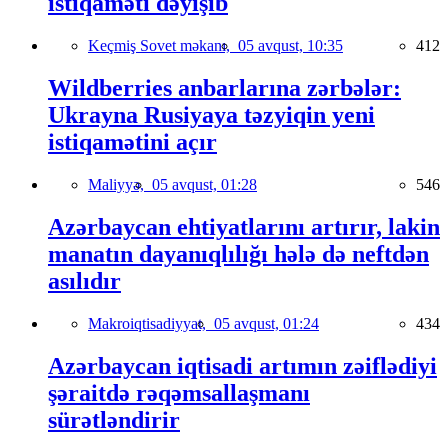
istiqaməti dəyişib
Keçmiş Sovet məkanı,
05 avqust, 10:35
412
Wildberries anbarlarına zərbələr:
Ukrayna Rusiyaya təzyiqin yeni
istiqamətini açır
Maliyyə,
05 avqust, 01:28
546
Azərbaycan ehtiyatlarını artırır, lakin
manatın dayanıqlılığı hələ də neftdən
asılıdır
Makroiqtisadiyyat,
05 avqust, 01:24
434
Azərbaycan iqtisadi artımın zəiflədiyi
şəraitdə rəqəmsallaşmanı
sürətləndirir