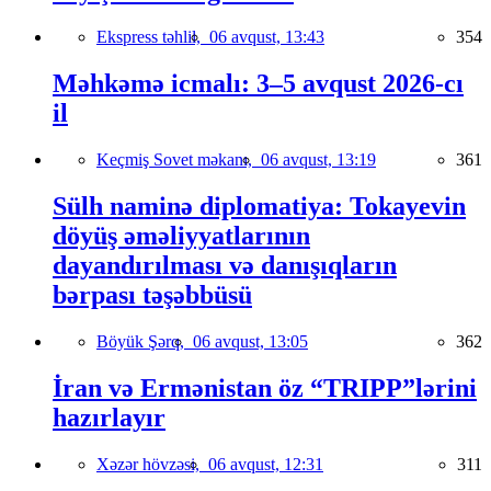
Ekspress təhlil,
06 avqust, 13:43
354
Məhkəmə icmalı: 3–5 avqust 2026-cı
il
Keçmiş Sovet məkanı,
06 avqust, 13:19
361
Sülh naminə diplomatiya: Tokayevin
döyüş əməliyyatlarının
dayandırılması və danışıqların
bərpası təşəbbüsü
Böyük Şərq,
06 avqust, 13:05
362
İran və Ermənistan öz “TRIPP”lərini
hazırlayır
Xəzər hövzəsi,
06 avqust, 12:31
311