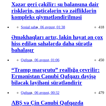
Xəzər geri çəkilir: su balansına dair
risklərin, nəticələrin və zəifliklərin
kompleks qiymətləndirilməsi
Sosial sahə,
06 avqust, 01:38
418
Əməkhaqları artır, lakin həyat ən çox
hiss edilən sahələrdə daha sürətlə
bahalaşır
Qafqaz,
06 avqust, 01:06
450
“Tramp marşrutu” reallığa çevrilir:
Ermənistan Cənubi Qafqazı dəyişə
biləcək layihəni sürətləndirir
Qafqaz,
06 avqust, 00:32
479
ABŞ və Çin Cənubi Qafqazda