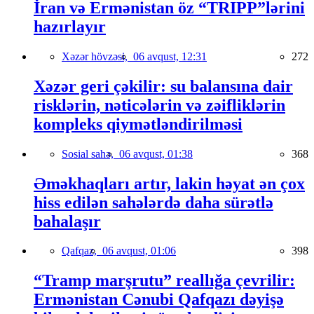
İran və Ermənistan öz “TRIPP”lərini
hazırlayır
Xəzər hövzəsi,
06 avqust, 12:31
272
Xəzər geri çəkilir: su balansına dair
risklərin, nəticələrin və zəifliklərin
kompleks qiymətləndirilməsi
Sosial sahə,
06 avqust, 01:38
368
Əməkhaqları artır, lakin həyat ən çox
hiss edilən sahələrdə daha sürətlə
bahalaşır
Qafqaz,
06 avqust, 01:06
398
“Tramp marşrutu” reallığa çevrilir:
Ermənistan Cənubi Qafqazı dəyişə