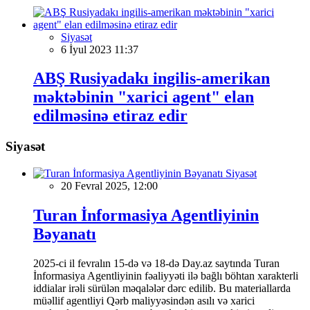
Siyasət
6 İyul 2023 11:37
ABŞ Rusiyadakı ingilis-amerikan
məktəbinin "xarici agent" elan
edilməsinə etiraz edir
Siyasət
Siyasət
20 Fevral 2025, 12:00
Turan İnformasiya Agentliyinin
Bəyanatı
2025-ci il fevralın 15-də və 18-də Day.az saytında Turan
İnformasiya Agentliyinin fəaliyyəti ilə bağlı böhtan xarakterli
iddialar irəli sürülən məqalələr dərc edilib. Bu materiallarda
müəllif agentliyi Qərb maliyyəsindən asılı və xarici