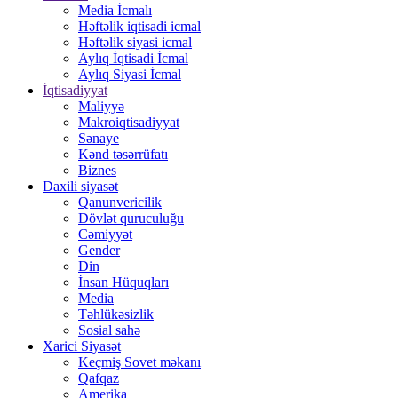
Media İcmalı
Həftəlik iqtisadi icmal
Həftəlik siyasi icmal
Aylıq İqtisadi İcmal
Aylıq Siyasi İcmal
İqtisadiyyat
Maliyyə
Makroiqtisadiyyat
Sənaye
Kənd təsərrüfatı
Biznes
Daxili siyasət
Qanunvericilik
Dövlət quruculuğu
Cəmiyyət
Gender
Din
İnsan Hüquqları
Media
Təhlükəsizlik
Sosial sahə
Xarici Siyasət
Keçmiş Sovet məkanı
Qafqaz
Amerika