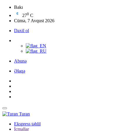
Bakı
0
27
C
Cümə, 7 Avqust 2026
Daxil ol
Abunə
Əlaqə
Turan
Ekspress təhlil
İcmallar