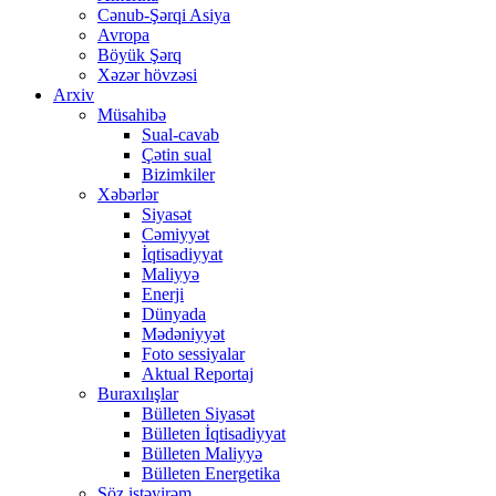
Cənub-Şərqi Asiya
Avropa
Böyük Şərq
Xəzər hövzəsi
Arxiv
Müsahibə
Sual-cavab
Çətin sual
Bizimkiler
Xəbərlər
Siyasət
Cəmiyyət
İqtisadiyyat
Maliyyə
Enerji
Dünyada
Mədəniyyət
Foto sessiyalar
Aktual Reportaj
Buraxılışlar
Bülleten Siyasət
Bülleten İqtisadiyyat
Bülleten Maliyyə
Bülleten Energetika
Söz istəyirəm