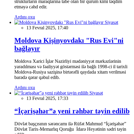
strukturların maraqlarına tabe olan bir qurum kimi təqdim
etməyə cəhd edir.
Ardını oxu
Siyasət
13 Fevral 2025, 17:40
Moldova Kişinyovdakı "Rus Evi"ni
bağlayır
Moldova Xarici İşlər Nazirliyi mədəniyyət mərkəzlərinin
yaradılması və fəaliyyət göstərməsi ilə bağlı 1998-ci il tarixli
Moldova-Rusiya sazişinə birtərəfli qaydada xitam verilməsi
barədə qərar qəbul edib.
Ardını oxu
Siyasət
13 Fevral 2025, 17:33
“İçərişəhər”ə yeni rəhbər təyin edilib
Dövlət başçısının sərəncamı ilə Rüfət Mahmud “İçərişəhər”
Dövlət Tarix-Memarlıq Qoruğu İdarə Heyətinin sədri təyin