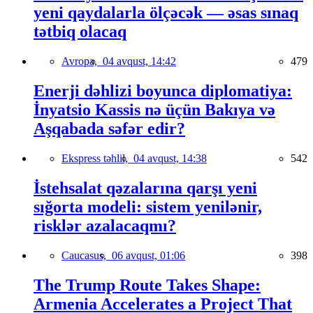
yeni qaydalarla ölçəcək — əsas sınaq
tətbiq olacaq
Avropa,
04 avqust, 14:42
479
Enerji dəhlizi boyunca diplomatiya:
İnyatsio Kassis nə üçün Bakıya və
Aşqabada səfər edir?
Ekspress təhlil,
04 avqust, 14:38
542
İstehsalat qəzalarına qarşı yeni
sığorta modeli: sistem yenilənir,
risklər azalacaqmı?
Caucasus,
06 avqust, 01:06
398
The Trump Route Takes Shape:
Armenia Accelerates a Project That