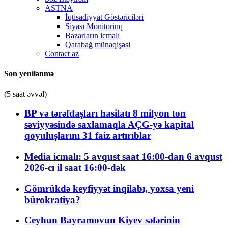
ASTNA
İqtisadiyyat Göstəriciləri
Siyası Monitorinq
Bazarların icmalı
Qarabağ münaqişəsi
Contact az
Son yenilənmə
(5 saat əvvəl)
BP və tərəfdaşları hasilatı 8 milyon ton
səviyyəsində saxlamaqla AÇG-yə kapital
qoyuluşlarını 31 faiz artırıblar
Media icmalı: 5 avqust saat 16:00-dan 6 avqust
2026-cı il saat 16:00-dək
Gömrükdə keyfiyyət inqilabı, yoxsa yeni
bürokratiya?
Ceyhun Bayramovun Kiyev səfərinin