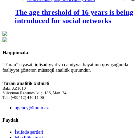
The age threshold of 16 years is being
introduced for social networks
Haqqımızda
“Turan” siyasət, iqtisadiyyat və cəmiyyət həyatının qovuşuğunda
fəaliyyət göstərən müstəqil analitik qurumdur.
Turan analitik xidməti
Bakı, AZ1010
Süleyman Rəhimov küç.,186, Mən. 24
Tel.: (+99412) 440 11 96
agency@turan.az
Faydalı
İstifadə şərtləri
Məxfilik siyasti