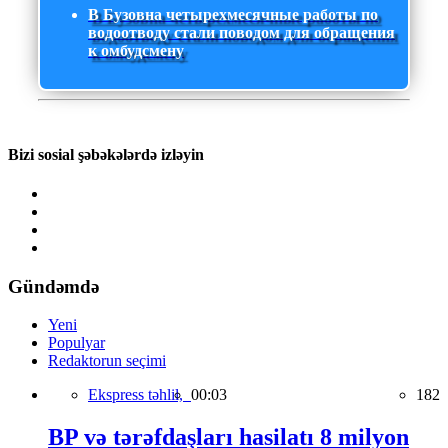
В Бузовна четырехмесячные работы по
водоотводу стали поводом для обращения
к омбудсмену
Bizi sosial şəbəkələrdə izləyin
Gündəmdə
Yeni
Populyar
Redaktorun seçimi
Ekspress təhlil,
00:03
182
BP və tərəfdaşları hasilatı 8 milyon