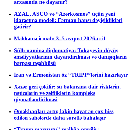
arxasında nə dayanır?
AZAL, ASCO və “Azərkosmos” üçün yeni
idarəetmə modeli: Fərman hansı dəyişiklikləri
gətirir?
Məhkəmə icmalı: 3–5 avqust 2026-cı il
Sülh naminə diplomatiya: Tokayevin döyüş
əməliyyatlarının dayandırılması və danışıqların
bərpası təşəbbüsü
İran və Ermənistan öz “TRIPP”lərini hazırlayır
Xəzər geri çəkilir: su balansına dair risklərin,
nəticələrin və zəifliklərin kompleks
qiymətləndirilməsi
Əməkhaqları artır, lakin həyat ən çox hiss
edilən sahələrdə daha sürətlə bahalaşır
“Tramp marşrutu” reallığa çevrilir: