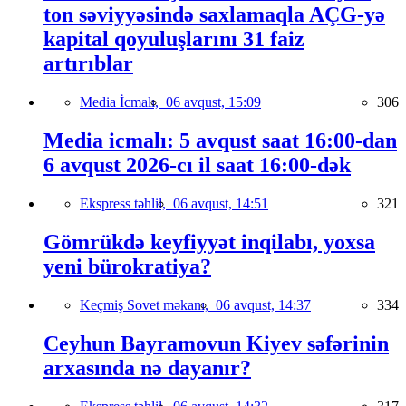
ton səviyyəsində saxlamaqla AÇG-yə
kapital qoyuluşlarını 31 faiz
artırıblar
Media İcmalı,
06 avqust, 15:09
306
Media icmalı: 5 avqust saat 16:00-dan
6 avqust 2026-cı il saat 16:00-dək
Ekspress təhlil,
06 avqust, 14:51
321
Gömrükdə keyfiyyət inqilabı, yoxsa
yeni bürokratiya?
Keçmiş Sovet məkanı,
06 avqust, 14:37
334
Ceyhun Bayramovun Kiyev səfərinin
arxasında nə dayanır?