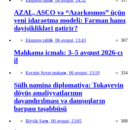
Ekspress təhlil,
06 avqust, 14:32
317
AZAL, ASCO və “Azərkosmos” üçün
yeni idarəetmə modeli: Fərman hansı
dəyişiklikləri gətirir?
Ekspress təhlil,
06 avqust, 13:43
307
Məhkəmə icmalı: 3–5 avqust 2026-cı
il
Keçmiş Sovet məkanı,
06 avqust, 13:19
324
Sülh naminə diplomatiya: Tokayevin
döyüş əməliyyatlarının
dayandırılması və danışıqların
bərpası təşəbbüsü
Böyük Şərq,
06 avqust, 13:05
308