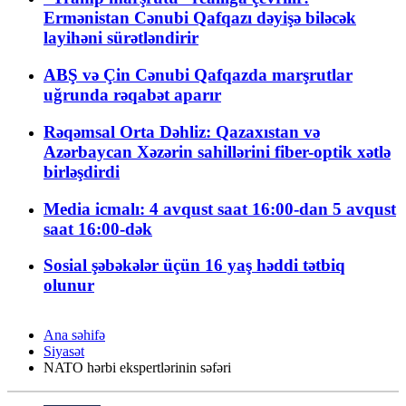
Ermənistan Cənubi Qafqazı dəyişə biləcək
layihəni sürətləndirir
ABŞ və Çin Cənubi Qafqazda marşrutlar
uğrunda rəqabət aparır
Rəqəmsal Orta Dəhliz: Qazaxıstan və
Azərbaycan Xəzərin sahillərini fiber-optik xətlə
birləşdirdi
Media icmalı: 4 avqust saat 16:00-dan 5 avqust
saat 16:00-dək
Sosial şəbəkələr üçün 16 yaş həddi tətbiq
olunur
Ana səhifə
Siyasət
NATO hərbi ekspertlərinin səfəri