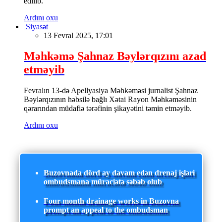
edilib.
Ardını oxu
Siyasət
13 Fevral 2025, 17:01
Məhkəmə Şahnaz Bəylərqızını azad
etməyib
Fevralın 13-də Apellyasiya Məhkəməsi jurnalist Şahnaz
Bəylərqızının həbsilə bağlı Xətai Rayon Məhkəməsinin
qərarından müdafiə tərəfinin şikayətini təmin etməyib.
Ardını oxu
Buzovnada dörd ay davam edən drenaj işləri
ombudsmana müraciətə səbəb olub
Four-month drainage works in Buzovna
prompt an appeal to the ombudsman