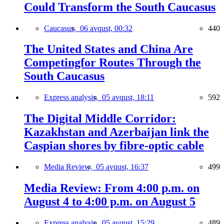
Could Transform the South Caucasus
Caucasus,
06 avqust, 00:32
440
The United States and China Are
Competingfor Routes Through the
South Caucasus
Express analysis,
05 avqust, 18:11
592
The Digital Middle Corridor:
Kazakhstan and Azerbaijan link the
Caspian shores by fibre-optic cable
Media Review,
05 avqust, 16:37
499
Media Review: From 4:00 p.m. on
August 4 to 4:00 p.m. on August 5
Express analysis,
05 avqust, 15:29
489