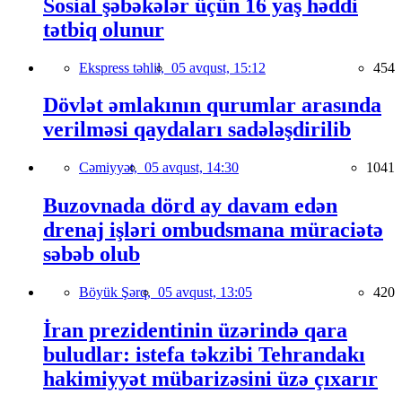
Sosial şəbəkələr üçün 16 yaş həddi
tətbiq olunur
Ekspress təhlil,
05 avqust, 15:12
454
Dövlət əmlakının qurumlar arasında
verilməsi qaydaları sadələşdirilib
Cəmiyyət,
05 avqust, 14:30
1041
Buzovnada dörd ay davam edən
drenaj işləri ombudsmana müraciətə
səbəb olub
Böyük Şərq,
05 avqust, 13:05
420
İran prezidentinin üzərində qara
buludlar: istefa təkzibi Tehrandakı
hakimiyyət mübarizəsini üzə çıxarır