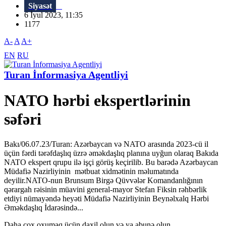
Siyasət
6 İyul 2023, 11:35
1177
A-
A
A+
EN
RU
Turan İnformasiya Agentliyi
NATO hərbi ekspertlərinin
səfəri
Bakı/06.07.23/Turan: Azərbaycan və NATO arasında 2023-cü il
üçün fərdi tərəfdaşlıq üzrə əməkdaşlıq planına uyğun olaraq Bakıda
NATO ekspert qrupu ilə işçi görüş keçirilib. Bu barədə Azərbaycan
Müdafiə Nazirliyinin mətbuat xidmətinin məlumatında
deyilir.NATO-nun Brunsum Birgə Qüvvələr Komandanlığının
qərargah rəisinin müavini general-mayor Stefan Fiksin rəhbərlik
etdiyi nümayəndə heyəti Müdafiə Nazirliyinin Beynəlxalq Hərbi
Əməkdaşlıq İdarəsində...
Daha çox oxumaq üçün daxil olun və ya abunə olun