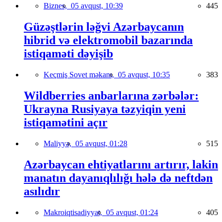
Biznes,
05 avqust, 10:39
445
Güzəştlərin ləğvi Azərbaycanın
hibrid və elektromobil bazarında
istiqaməti dəyişib
Keçmiş Sovet məkanı,
05 avqust, 10:35
383
Wildberries anbarlarına zərbələr:
Ukrayna Rusiyaya təzyiqin yeni
istiqamətini açır
Maliyyə,
05 avqust, 01:28
515
Azərbaycan ehtiyatlarını artırır, lakin
manatın dayanıqlılığı hələ də neftdən
asılıdır
Makroiqtisadiyyat,
05 avqust, 01:24
405