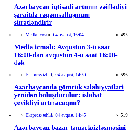
Azərbaycan iqtisadi artımın zəiflədiyi
şəraitdə rəqəmsallaşmanı
sürətləndirir
Media İcmalı,
04 avqust, 16:04
495
Media icmalı: Avqustun 3-ü saat
16:00-dan avqustun 4-ü saat 16:00-
dək
Ekspress təhlil,
04 avqust, 14:50
596
Azərbaycanda gömrük səlahiyyətləri
yenidən bölüşdürülür: islahat
çevikliyi artıracaqmı?
Ekspress təhlil,
04 avqust, 14:45
519
Azərbaycan bazar təmərküzləşməsini