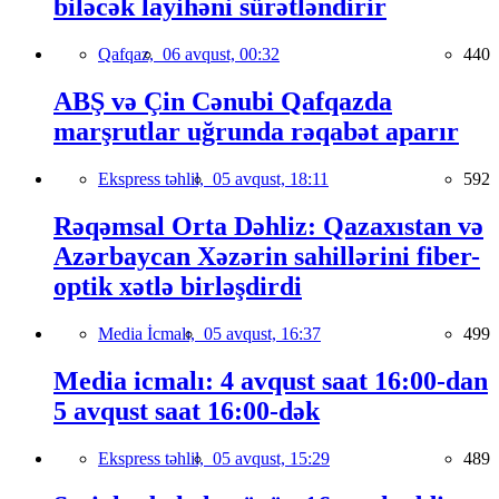
biləcək layihəni sürətləndirir
Qafqaz,
06 avqust, 00:32
440
ABŞ və Çin Cənubi Qafqazda
marşrutlar uğrunda rəqabət aparır
Ekspress təhlil,
05 avqust, 18:11
592
Rəqəmsal Orta Dəhliz: Qazaxıstan və
Azərbaycan Xəzərin sahillərini fiber-
optik xətlə birləşdirdi
Media İcmalı,
05 avqust, 16:37
499
Media icmalı: 4 avqust saat 16:00-dan
5 avqust saat 16:00-dək
Ekspress təhlil,
05 avqust, 15:29
489