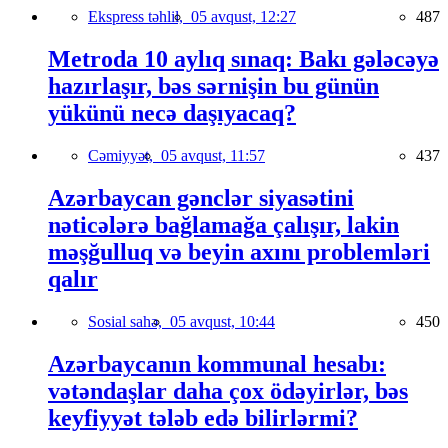
Ekspress təhlil,
05 avqust, 12:27
487
Metroda 10 aylıq sınaq: Bakı gələcəyə
hazırlaşır, bəs sərnişin bu günün
yükünü necə daşıyacaq?
Cəmiyyət,
05 avqust, 11:57
437
Azərbaycan gənclər siyasətini
nəticələrə bağlamağa çalışır, lakin
məşğulluq və beyin axını problemləri
qalır
Sosial sahə,
05 avqust, 10:44
450
Azərbaycanın kommunal hesabı:
vətəndaşlar daha çox ödəyirlər, bəs
keyfiyyət tələb edə bilirlərmi?