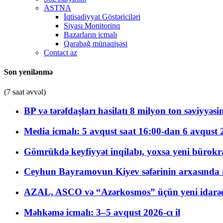
ASTNA
İqtisadiyyat Göstəriciləri
Siyası Monitorinq
Bazarların icmalı
Qarabağ münaqişəsi
Contact az
Son yenilənmə
(7 saat əvvəl)
BP və tərəfdaşları hasilatı 8 milyon ton səviyyəs
Media icmalı: 5 avqust saat 16:00-dan 6 avqust 2
Gömrükdə keyfiyyət inqilabı, yoxsa yeni bürokr
Ceyhun Bayramovun Kiyev səfərinin arxasında 
AZAL, ASCO və “Azərkosmos” üçün yeni idarəetm
Məhkəmə icmalı: 3–5 avqust 2026-cı il