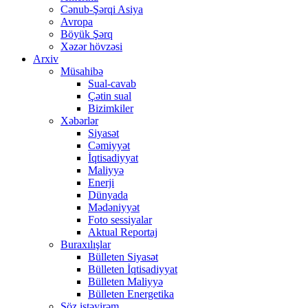
Cənub-Şərqi Asiya
Avropa
Böyük Şərq
Xəzər hövzəsi
Arxiv
Müsahibə
Sual-cavab
Çətin sual
Bizimkiler
Xəbərlər
Siyasət
Cəmiyyət
İqtisadiyyat
Maliyyə
Enerji
Dünyada
Mədəniyyət
Foto sessiyalar
Aktual Reportaj
Buraxılışlar
Bülleten Siyasət
Bülleten İqtisadiyyat
Bülleten Maliyyə
Bülleten Energetika
Söz istəyirəm