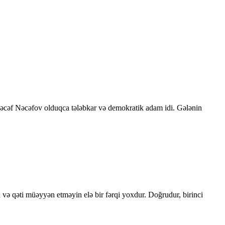
 Nəcəf Nəcəfov olduqca tələbkar və demokratik adam idi. Gələnin
 və qəti müəyyən etməyin elə bir fərqi yoxdur. Doğrudur, birinci