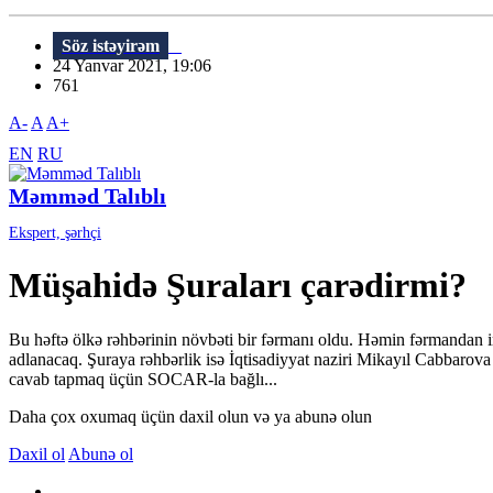
Söz istəyirəm
24 Yanvar 2021, 19:06
761
A-
A
A+
EN
RU
Məmməd Talıblı
Ekspert, şərhçi
Müşahidə Şuraları çarədirmi?
Bu həftə ölkə rəhbərinin növbəti bir fərmanı oldu. Həmin fərmandan i
adlanacaq. Şuraya rəhbərlik isə İqtisadiyyat naziri Mikayıl Cabbarova
cavab tapmaq üçün SOCAR-la bağlı...
Daha çox oxumaq üçün daxil olun və ya abunə olun
Daxil ol
Abunə ol