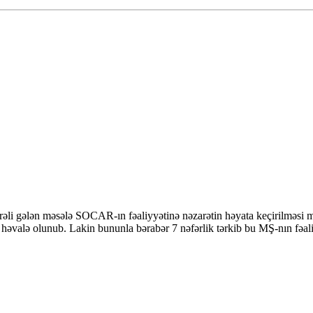
rəli gələn məsələ SOCAR-ın fəaliyyətinə nəzarətin həyata keçirilməsi 
 həvalə olunub. Lakin bununla bərabər 7 nəfərlik tərkib bu MŞ-nın fəali