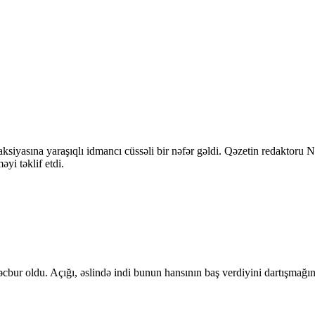
ksiyasına yaraşıqlı idmancı cüssəli bir nəfər gəldi. Qəzetin redaktoru
yi təklif etdi.
cbur oldu. Açığı, əslində indi bunun hansının baş verdiyini dartışmağın