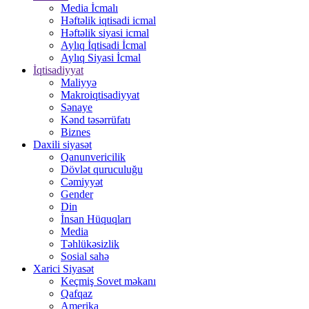
Media İcmalı
Həftəlik iqtisadi icmal
Həftəlik siyasi icmal
Aylıq İqtisadi İcmal
Aylıq Siyasi İcmal
İqtisadiyyat
Maliyyə
Makroiqtisadiyyat
Sənaye
Kənd təsərrüfatı
Biznes
Daxili siyasət
Qanunvericilik
Dövlət quruculuğu
Cəmiyyət
Gender
Din
İnsan Hüquqları
Media
Təhlükəsizlik
Sosial sahə
Xarici Siyasət
Keçmiş Sovet məkanı
Qafqaz
Amerika