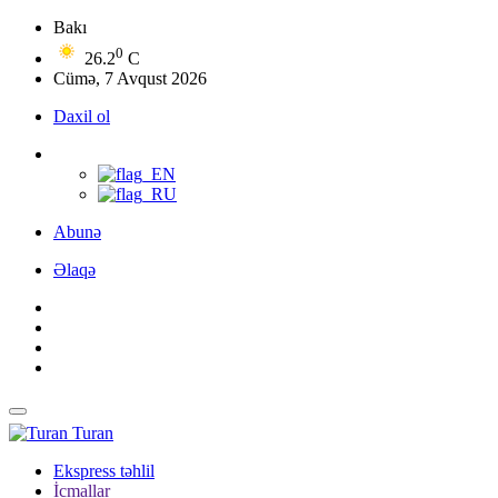
Bakı
0
26.2
C
Cümə, 7 Avqust 2026
Daxil ol
Abunə
Əlaqə
Turan
Ekspress təhlil
İcmallar