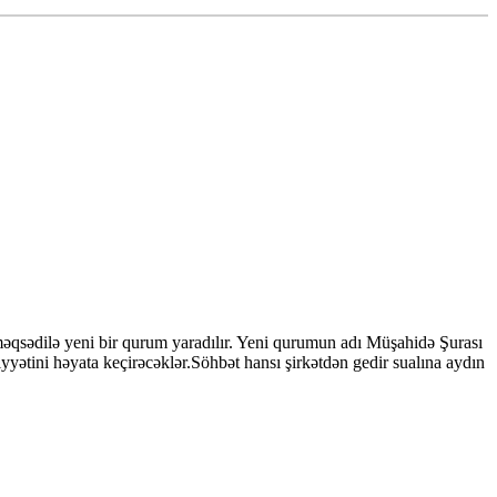
məqsədilə yeni bir qurum yaradılır. Yeni qurumun adı Müşahidə Şurası
yyətini həyata keçirəcəklər.Söhbət hansı şirkətdən gedir sualına aydın