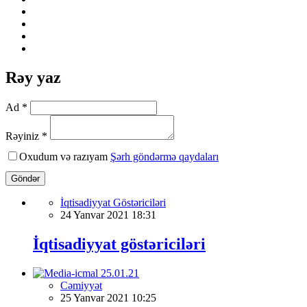
Rəy yaz
Ad *
Rəyiniz *
Oxudum və razıyam
Şərh göndərmə qaydaları
Göndər
İqtisadiyyat Göstəriciləri
24 Yanvar 2021 18:31
İqtisadiyyat göstəriciləri
Cəmiyyət
25 Yanvar 2021 10:25