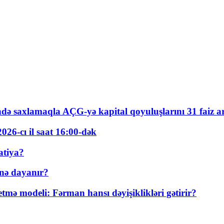
ində saxlamaqla AÇG-yə kapital qoyuluşlarını 31 faiz ar
026-cı il saat 16:00-dək
atiya?
nə dayanır?
ə modeli: Fərman hansı dəyişiklikləri gətirir?