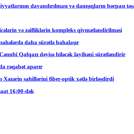
yyatlarının dayandırılması və danışıqların bərpası tə
ticələrin və zəifliklərin kompleks qiymətləndirilməsi
 sahələrdə daha sürətlə bahalaşır
ənubi Qafqazı dəyişə biləcək layihəni sürətləndirir
a rəqabət aparır
zərin sahillərini fiber-optik xətlə birləşdirdi
saat 16:00-dək