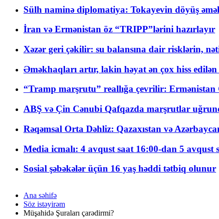
Sülh naminə diplomatiya: Tokayevin döyüş əməli
İran və Ermənistan öz “TRIPP”lərini hazırlayır
Xəzər geri çəkilir: su balansına dair risklərin, nə
Əməkhaqları artır, lakin həyat ən çox hiss edilən
“Tramp marşrutu” reallığa çevrilir: Ermənistan C
ABŞ və Çin Cənubi Qafqazda marşrutlar uğrund
Rəqəmsal Orta Dəhliz: Qazaxıstan və Azərbaycan Xə
Media icmalı: 4 avqust saat 16:00-dan 5 avqust 
Sosial şəbəkələr üçün 16 yaş həddi tətbiq olunur
Ana səhifə
Söz istəyirəm
Müşahidə Şuraları çarədirmi?