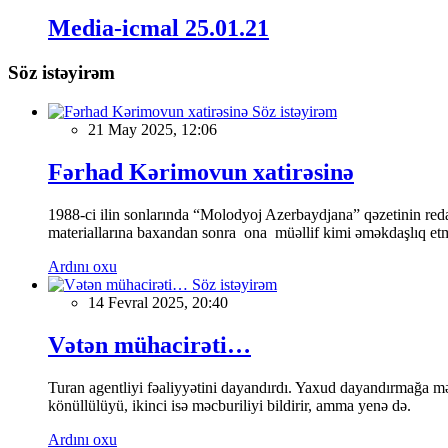
Media-icmal 25.01.21
Söz istəyirəm
Söz istəyirəm
21 May 2025, 12:06
Fərhad Kərimovun xatirəsinə
1988-ci ilin sonlarında “Molodyoj Azerbaydjana” qəzetinin reda
materiallarına baxandan sonra ona müəllif kimi əməkdaşlıq etmə
Ardını oxu
Söz istəyirəm
14 Fevral 2025, 20:40
Vətən mühacirəti…
Turan agentliyi fəaliyyətini dayandırdı. Yaxud dayandırmağa mə
könüllülüyü, ikinci isə məcburiliyi bildirir, amma yenə də.
Ardını oxu