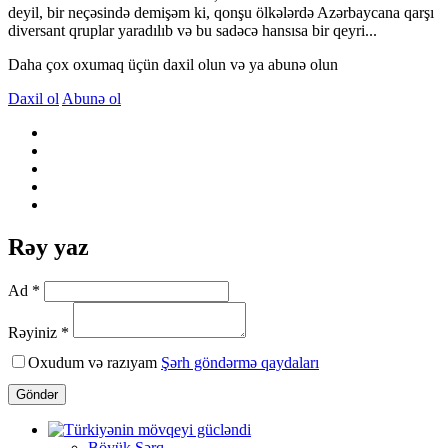
deyil, bir neçəsində demişəm ki, qonşu ölkələrdə Azərbaycana qarşı
diversant qruplar yaradılıb və bu sadəcə hansısa bir qeyri...
Daha çox oxumaq üçün daxil olun və ya abunə olun
Daxil ol
Abunə ol
Rəy yaz
Ad *
Rəyiniz *
Oxudum və razıyam
Şərh göndərmə qaydaları
Göndər
Böyük Şərq