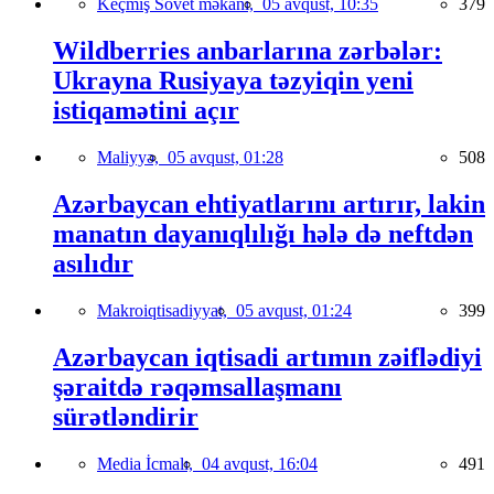
Keçmiş Sovet məkanı,
05 avqust, 10:35
379
Wildberries anbarlarına zərbələr:
Ukrayna Rusiyaya təzyiqin yeni
istiqamətini açır
Maliyyə,
05 avqust, 01:28
508
Azərbaycan ehtiyatlarını artırır, lakin
manatın dayanıqlılığı hələ də neftdən
asılıdır
Makroiqtisadiyyat,
05 avqust, 01:24
399
Azərbaycan iqtisadi artımın zəiflədiyi
şəraitdə rəqəmsallaşmanı
sürətləndirir
Media İcmalı,
04 avqust, 16:04
491