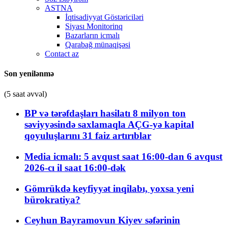
ASTNA
İqtisadiyyat Göstəriciləri
Siyası Monitorinq
Bazarların icmalı
Qarabağ münaqişəsi
Contact az
Son yenilənmə
(5 saat əvvəl)
BP və tərəfdaşları hasilatı 8 milyon ton
səviyyəsində saxlamaqla AÇG-yə kapital
qoyuluşlarını 31 faiz artırıblar
Media icmalı: 5 avqust saat 16:00-dan 6 avqust
2026-cı il saat 16:00-dək
Gömrükdə keyfiyyət inqilabı, yoxsa yeni
bürokratiya?
Ceyhun Bayramovun Kiyev səfərinin