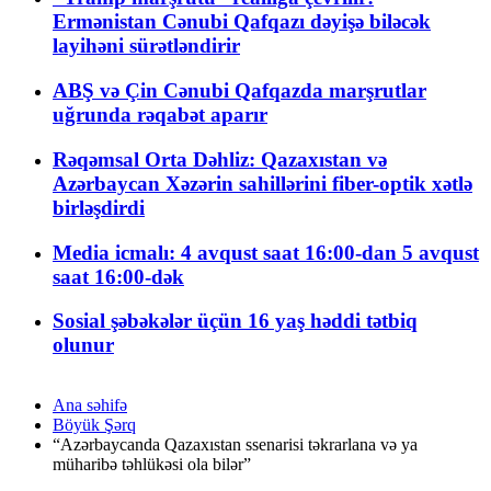
Ermənistan Cənubi Qafqazı dəyişə biləcək
layihəni sürətləndirir
ABŞ və Çin Cənubi Qafqazda marşrutlar
uğrunda rəqabət aparır
Rəqəmsal Orta Dəhliz: Qazaxıstan və
Azərbaycan Xəzərin sahillərini fiber-optik xətlə
birləşdirdi
Media icmalı: 4 avqust saat 16:00-dan 5 avqust
saat 16:00-dək
Sosial şəbəkələr üçün 16 yaş həddi tətbiq
olunur
Ana səhifə
Böyük Şərq
“Azərbaycanda Qazaxıstan ssenarisi təkrarlana və ya
müharibə təhlükəsi ola bilər”