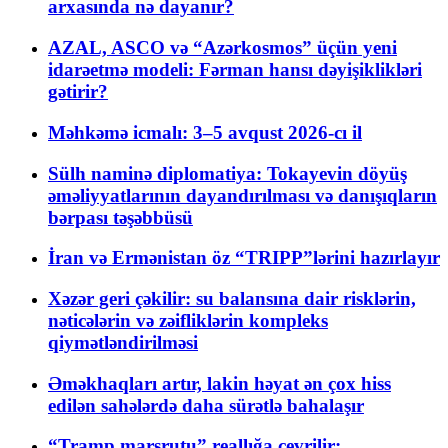
arxasında nə dayanır?
AZAL, ASCO və “Azərkosmos” üçün yeni
idarəetmə modeli: Fərman hansı dəyişiklikləri
gətirir?
Məhkəmə icmalı: 3–5 avqust 2026-cı il
Sülh naminə diplomatiya: Tokayevin döyüş
əməliyyatlarının dayandırılması və danışıqların
bərpası təşəbbüsü
İran və Ermənistan öz “TRIPP”lərini hazırlayır
Xəzər geri çəkilir: su balansına dair risklərin,
nəticələrin və zəifliklərin kompleks
qiymətləndirilməsi
Əməkhaqları artır, lakin həyat ən çox hiss
edilən sahələrdə daha sürətlə bahalaşır
“Tramp marşrutu” reallığa çevrilir: