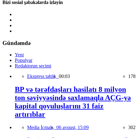
Bizi sosial şəbəkələrdə izləyin
Gündəmdə
Yeni
Populyar
Redaktorun seçimi
Ekspress təhlil,
00:03
178
BP və tərəfdaşları hasilatı 8 milyon
ton səviyyəsində saxlamaqla AÇG-yə
kapital qoyuluşlarını 31 faiz
artırıblar
Media İcmalı,
06 avqust, 15:09
302