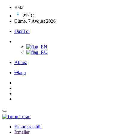
Bakı
0
27
C
Cümə, 7 Avqust 2026
Daxil ol
Abunə
Əlaqə
Turan
Ekspress təhlil
İcmallar