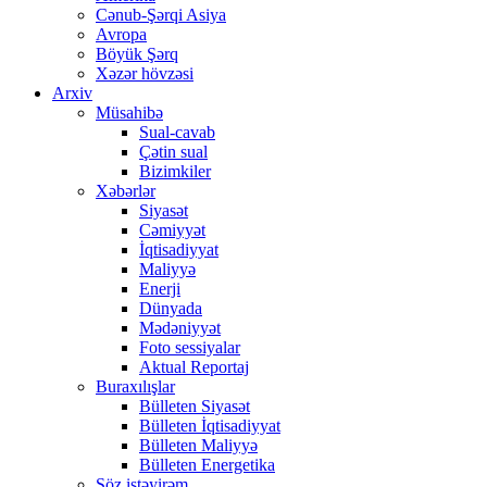
Cənub-Şərqi Asiya
Avropa
Böyük Şərq
Xəzər hövzəsi
Arxiv
Müsahibə
Sual-cavab
Çətin sual
Bizimkiler
Xəbərlər
Siyasət
Cəmiyyət
İqtisadiyyat
Maliyyə
Enerji
Dünyada
Mədəniyyət
Foto sessiyalar
Aktual Reportaj
Buraxılışlar
Bülleten Siyasət
Bülleten İqtisadiyyat
Bülleten Maliyyə
Bülleten Energetika
Söz istəyirəm