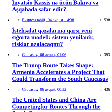
İnyatsio Kassis nə üçün Bakıya və
Aşqabada səfər edir?
Ekspress təhlil,
04 avqust, 14:38
538
İstehsalat qəzalarına qarşı yeni
sığorta modeli: sistem yenilənir,
risklər azalacaqmı?
Caucasus,
06 avqust, 01:06
393
The Trump Route Takes Shape:
Armenia Accelerates a Project That
Could Transform the South Caucasus
Caucasus,
06 avqust, 00:32
436
The United States and China Are
Competingfor Routes Through the