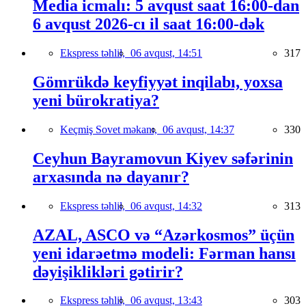
Media icmalı: 5 avqust saat 16:00-dan
6 avqust 2026-cı il saat 16:00-dək
Ekspress təhlil,
06 avqust, 14:51
317
Gömrükdə keyfiyyət inqilabı, yoxsa
yeni bürokratiya?
Keçmiş Sovet məkanı,
06 avqust, 14:37
330
Ceyhun Bayramovun Kiyev səfərinin
arxasında nə dayanır?
Ekspress təhlil,
06 avqust, 14:32
313
AZAL, ASCO və “Azərkosmos” üçün
yeni idarəetmə modeli: Fərman hansı
dəyişiklikləri gətirir?
Ekspress təhlil,
06 avqust, 13:43
303