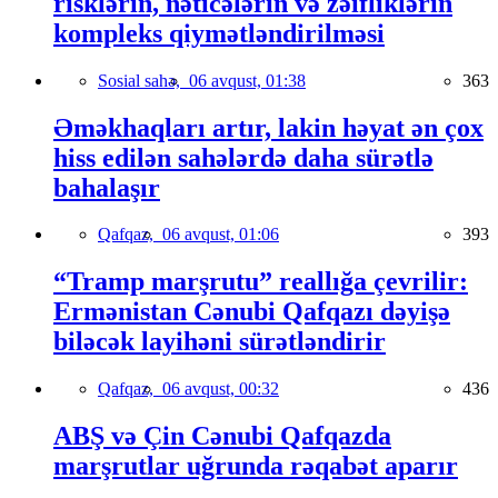
risklərin, nəticələrin və zəifliklərin
kompleks qiymətləndirilməsi
Sosial sahə,
06 avqust, 01:38
363
Əməkhaqları artır, lakin həyat ən çox
hiss edilən sahələrdə daha sürətlə
bahalaşır
Qafqaz,
06 avqust, 01:06
393
“Tramp marşrutu” reallığa çevrilir:
Ermənistan Cənubi Qafqazı dəyişə
biləcək layihəni sürətləndirir
Qafqaz,
06 avqust, 00:32
436
ABŞ və Çin Cənubi Qafqazda
marşrutlar uğrunda rəqabət aparır