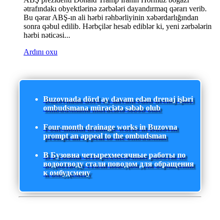
ətrafındakı obyektlərinə zərbələri dayandırmaq qərarı verib.
Bu qərar ABŞ-ın ali hərbi rəhbərliyinin xəbərdarlığından
sonra qəbul edilib. Hərbçilər hesab ediblər ki, yeni zərbələrin
hərbi nəticəsi...
Ardını oxu
Buzovnada dörd ay davam edən drenaj işləri
ombudsmana müraciətə səbəb olub
Four-month drainage works in Buzovna
prompt an appeal to the ombudsman
В Бузовна четырехмесячные работы по
водоотводу стали поводом для обращения
к омбудсмену