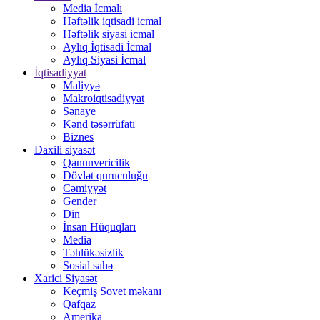
Media İcmalı
Həftəlik iqtisadi icmal
Həftəlik siyasi icmal
Aylıq İqtisadi İcmal
Aylıq Siyasi İcmal
İqtisadiyyat
Maliyyə
Makroiqtisadiyyat
Sənaye
Kənd təsərrüfatı
Biznes
Daxili siyasət
Qanunvericilik
Dövlət quruculuğu
Cəmiyyət
Gender
Din
İnsan Hüquqları
Media
Təhlükəsizlik
Sosial sahə
Xarici Siyasət
Keçmiş Sovet məkanı
Qafqaz
Amerika