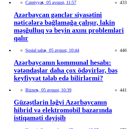
Cəmiyyət,
05 avqust, 11:57
433
Azərbaycan gənclər siyasətini
nəticələrə bağlamağa çalışır, lakin
məşğulluq və beyin axını problemləri
qalır
Sosial sahə,
05 avqust, 10:44
446
Azərbaycanın kommunal hesabı:
vətəndaşlar daha çox ödəyirlər, bəs
keyfiyyət tələb edə bilirlərmi?
Biznes,
05 avqust, 10:39
441
Güzəştlərin ləğvi Azərbaycanın
hibrid və elektromobil bazarında
istiqaməti dəyişib