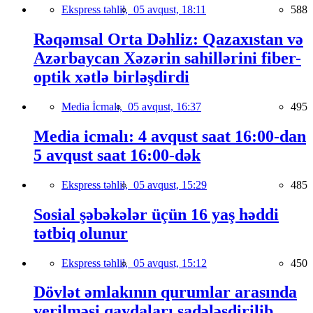
Ekspress təhlil,
05 avqust, 18:11
588
Rəqəmsal Orta Dəhliz: Qazaxıstan və
Azərbaycan Xəzərin sahillərini fiber-
optik xətlə birləşdirdi
Media İcmalı,
05 avqust, 16:37
495
Media icmalı: 4 avqust saat 16:00-dan
5 avqust saat 16:00-dək
Ekspress təhlil,
05 avqust, 15:29
485
Sosial şəbəkələr üçün 16 yaş həddi
tətbiq olunur
Ekspress təhlil,
05 avqust, 15:12
450
Dövlət əmlakının qurumlar arasında
verilməsi qaydaları sadələşdirilib