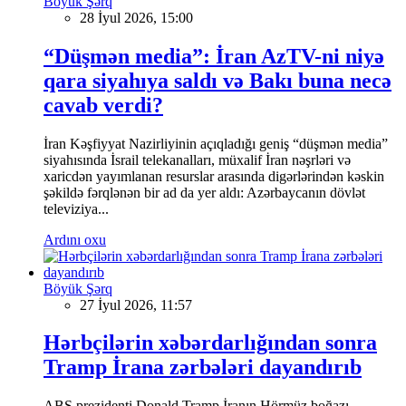
Böyük Şərq
28 İyul 2026, 15:00
“Düşmən media”: İran AzTV-ni niyə
qara siyahıya saldı və Bakı buna necə
cavab verdi?
İran Kəşfiyyat Nazirliyinin açıqladığı geniş “düşmən media”
siyahısında İsrail telekanalları, müxalif İran nəşrləri və
xaricdən yayımlanan resurslar arasında digərlərindən kəskin
şəkildə fərqlənən bir ad da yer aldı: Azərbaycanın dövlət
televiziya...
Ardını oxu
Böyük Şərq
27 İyul 2026, 11:57
Hərbçilərin xəbərdarlığından sonra
Tramp İrana zərbələri dayandırıb
ABŞ prezidenti Donald Tramp İranın Hörmüz boğazı