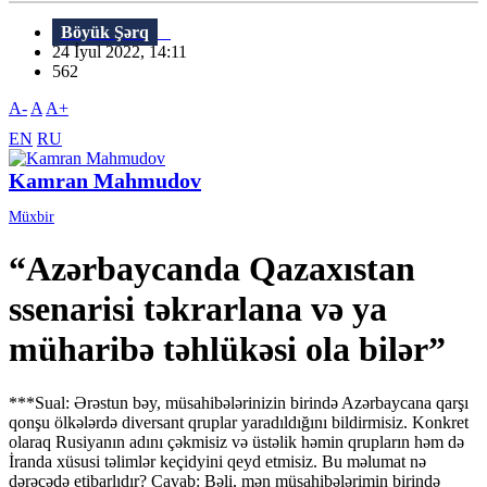
Böyük Şərq
24 İyul 2022, 14:11
562
A-
A
A+
EN
RU
Kamran Mahmudov
Müxbir
“Azərbaycanda Qazaxıstan
ssenarisi təkrarlana və ya
müharibə təhlükəsi ola bilər”
***Sual: Ərəstun bəy, müsahibələrinizin birində Azərbaycana qarşı
qonşu ölkələrdə diversant qruplar yaradıldığını bildirmisiz. Konkret
olaraq Rusiyanın adını çəkmisiz və üstəlik həmin qrupların həm də
İranda xüsusi təlimlər keçidyini qeyd etmisiz. Bu məlumat nə
dərəcədə etibarlıdır? Cavab: Bəli, mən müsahibələrimin birində