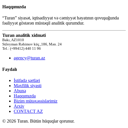
Haqqımızda
“Turan” siyasət, iqtisadiyyat və cəmiyyət həyatının qovuşuğunda
fəaliyyət göstərən müstəqil analitik qurumdur.
Turan analitik xidməti
Bakı, AZ1010
Süleyman Rəhimov küç.,186, Mən. 24
Tel.: (+99412) 440 11 96
agency@turan.az
Faydalı
İstifadə şərtləri
Məxfilik siyasti
Abunə
Haqqımızda
Bizim mütəxəssislərimiz
Arxiv
CONTACT AZ
© 2026 Turan. Bütün hüquqlar qorunur.