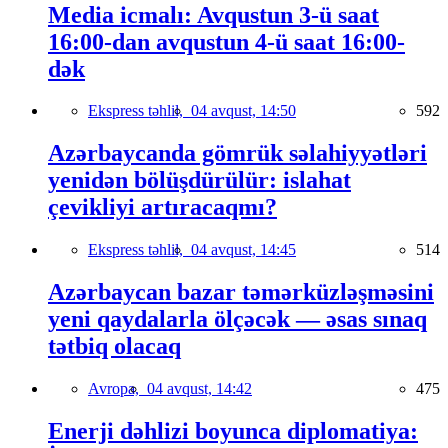
Media icmalı: Avqustun 3-ü saat
16:00-dan avqustun 4-ü saat 16:00-
dək
Ekspress təhlil,
04 avqust, 14:50
592
Azərbaycanda gömrük səlahiyyətləri
yenidən bölüşdürülür: islahat
çevikliyi artıracaqmı?
Ekspress təhlil,
04 avqust, 14:45
514
Azərbaycan bazar təmərküzləşməsini
yeni qaydalarla ölçəcək — əsas sınaq
tətbiq olacaq
Avropa,
04 avqust, 14:42
475
Enerji dəhlizi boyunca diplomatiya: