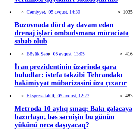
Cəmiyyət,
05 avqust, 14:30
1035
Buzovnada dörd ay davam edən
drenaj işləri ombudsmana müraciətə
səbəb olub
Böyük Şərq,
05 avqust, 13:05
416
İran prezidentinin üzərində qara
buludlar: istefa təkzibi Tehrandakı
hakimiyyət mübarizəsini üzə çıxarır
Ekspress təhlil,
05 avqust, 12:27
483
Metroda 10 aylıq sınaq: Bakı gələcəyə
hazırlaşır, bəs sərnişin bu günün
yükünü necə daşıyacaq?