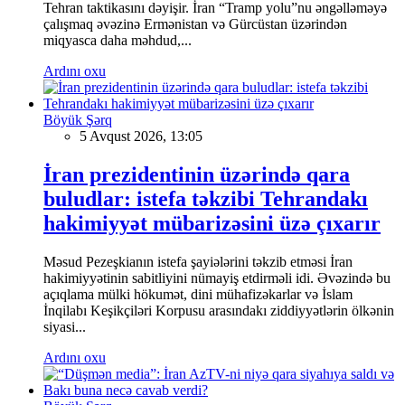
Tehran taktikasını dəyişir. İran “Tramp yolu”nu əngəlləməyə
çalışmaq əvəzinə Ermənistan və Gürcüstan üzərindən
miqyasca daha məhdud,...
Ardını oxu
Böyük Şərq
5 Avqust 2026, 13:05
İran prezidentinin üzərində qara
buludlar: istefa təkzibi Tehrandakı
hakimiyyət mübarizəsini üzə çıxarır
Məsud Pezeşkianın istefa şayiələrini təkzib etməsi İran
hakimiyyətinin sabitliyini nümayiş etdirməli idi. Əvəzində bu
açıqlama mülki hökumət, dini mühafizəkarlar və İslam
İnqilabı Keşikçiləri Korpusu arasındakı ziddiyyətlərin ölkənin
siyasi...
Ardını oxu