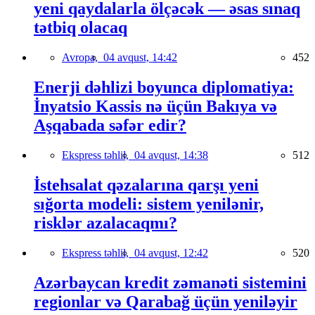
yeni qaydalarla ölçəcək — əsas sınaq
tətbiq olacaq
Avropa,
04 avqust, 14:42
452
Enerji dəhlizi boyunca diplomatiya:
İnyatsio Kassis nə üçün Bakıya və
Aşqabada səfər edir?
Ekspress təhlil,
04 avqust, 14:38
512
İstehsalat qəzalarına qarşı yeni
sığorta modeli: sistem yenilənir,
risklər azalacaqmı?
Ekspress təhlil,
04 avqust, 12:42
520
Azərbaycan kredit zəmanəti sistemini
regionlar və Qarabağ üçün yeniləyir