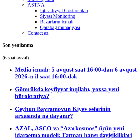
ASTNA
İqtisadiyyat Göstəriciləri
Siyası Monitorinq
Bazarların icmalı
Qarabağ münaqişəsi
Contact az
Son yenilənmə
(6 saat əvvəl)
Media icmalı: 5 avqust saat 16:00-dan 6 avqust
2026-cı il saat 16:00-dək
Gömrükdə keyfiyyət inqilabı, yoxsa yeni
bürokratiya?
Ceyhun Bayramovun Kiyev səfərinin
arxasında nə dayanır?
AZAL, ASCO və “Azərkosmos” üçün yeni
idarəetmə modeli: Fərman hansı dəyişiklikləri