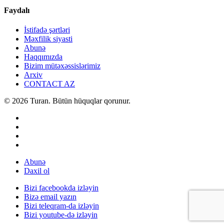
Faydalı
İstifadə şərtləri
Məxfilik siyasti
Abunə
Haqqımızda
Bizim mütəxəssislərimiz
Arxiv
CONTACT AZ
© 2026 Turan. Bütün hüquqlar qorunur.
Abunə
Daxil ol
Bizi facebookda izləyin
Bizə email yazın
Bizi teleqram-da izləyin
Bizi youtube-də izləyin