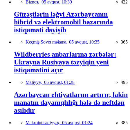
Biznes,
05 avqust, 10:39
422
Güzəştlərin ləğvi Azərbaycanın
hibrid və elektromobil bazarında
istiqaməti dəyişib
Keçmiş Sovet məkanı,
05 avqust, 10:35
365
Wildberries anbarlarına zərbələr:
Ukrayna Rusiyaya təzyiqin yeni
istiqamətini açır
Maliyyə,
05 avqust, 01:28
495
Azərbaycan ehtiyatlarını artırır, lakin
manatın dayanıqlılığı hələ də neftdən
asılıdır
Makroiqtisadiyyat,
05 avqust, 01:24
385