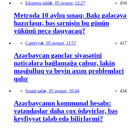
Ekspress təhlil,
05 avqust, 12:27
459
Metroda 10 aylıq sınaq: Bakı gələcəyə
hazırlaşır, bəs sərnişin bu günün
yükünü necə daşıyacaq?
Cəmiyyət,
05 avqust, 11:57
417
Azərbaycan gənclər siyasətini
nəticələrə bağlamağa çalışır, lakin
məşğulluq və beyin axını problemləri
qalır
Sosial sahə,
05 avqust, 10:44
434
Azərbaycanın kommunal hesabı:
vətəndaşlar daha çox ödəyirlər, bəs
keyfiyyət tələb edə bilirlərmi?