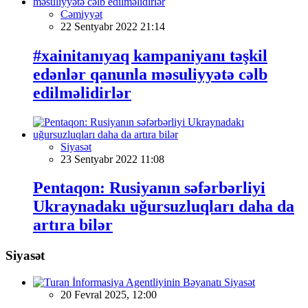
Cəmiyyət
22 Sentyabr 2022 21:14
#xainitanıyaq kampaniyanı təşkil
edənlər qanunla məsuliyyətə cəlb
edilməlidirlər
Siyasət
23 Sentyabr 2022 11:08
Pentaqon: Rusiyanın səfərbərliyi
Ukraynadakı uğursuzluqları daha da
artıra bilər
Siyasət
Siyasət
20 Fevral 2025, 12:00