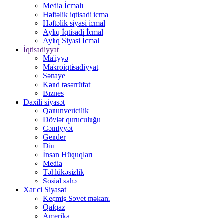
Media İcmalı
Həftəlik iqtisadi icmal
Həftəlik siyasi icmal
Aylıq İqtisadi İcmal
Aylıq Siyasi İcmal
İqtisadiyyat
Maliyyə
Makroiqtisadiyyat
Sənaye
Kənd təsərrüfatı
Biznes
Daxili siyasət
Qanunvericilik
Dövlət quruculuğu
Cəmiyyət
Gender
Din
İnsan Hüquqları
Media
Təhlükəsizlik
Sosial sahə
Xarici Siyasət
Keçmiş Sovet məkanı
Qafqaz
Amerika