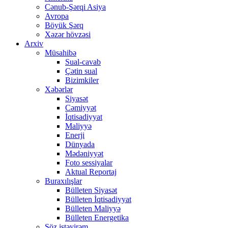
Cənub-Şərqi Asiya
Avropa
Böyük Şərq
Xəzər hövzəsi
Arxiv
Müsahibə
Sual-cavab
Çətin sual
Bizimkiler
Xəbərlər
Siyasət
Cəmiyyət
İqtisadiyyat
Maliyyə
Enerji
Dünyada
Mədəniyyət
Foto sessiyalar
Aktual Reportaj
Buraxılışlar
Bülleten Siyasət
Bülleten İqtisadiyyat
Bülleten Maliyyə
Bülleten Energetika
Söz istəyirəm