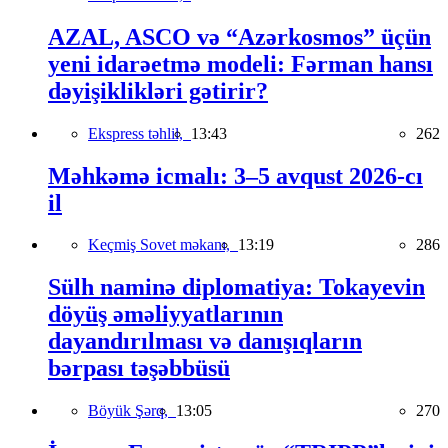
AZAL, ASCO və “Azərkosmos” üçün
yeni idarəetmə modeli: Fərman hansı
dəyişiklikləri gətirir?
Ekspress təhlil,
13:43
262
Məhkəmə icmalı: 3–5 avqust 2026-cı
il
Keçmiş Sovet məkanı,
13:19
286
Sülh naminə diplomatiya: Tokayevin
döyüş əməliyyatlarının
dayandırılması və danışıqların
bərpası təşəbbüsü
Böyük Şərq,
13:05
270