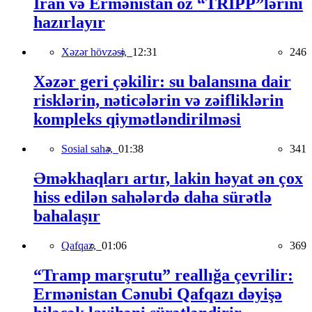
İran və Ermənistan öz “TRIPP”lərini
hazırlayır
Xəzər hövzəsi,
12:31
246
Xəzər geri çəkilir: su balansına dair
risklərin, nəticələrin və zəifliklərin
kompleks qiymətləndirilməsi
Sosial sahə,
01:38
341
Əməkhaqları artır, lakin həyat ən çox
hiss edilən sahələrdə daha sürətlə
bahalaşır
Qafqaz,
01:06
369
“Tramp marşrutu” reallığa çevrilir:
Ermənistan Cənubi Qafqazı dəyişə