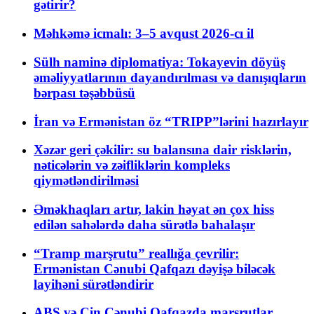
gətirir?
Məhkəmə icmalı: 3–5 avqust 2026-cı il
Sülh naminə diplomatiya: Tokayevin döyüş
əməliyyatlarının dayandırılması və danışıqların
bərpası təşəbbüsü
İran və Ermənistan öz “TRIPP”lərini hazırlayır
Xəzər geri çəkilir: su balansına dair risklərin,
nəticələrin və zəifliklərin kompleks
qiymətləndirilməsi
Əməkhaqları artır, lakin həyat ən çox hiss
edilən sahələrdə daha sürətlə bahalaşır
“Tramp marşrutu” reallığa çevrilir:
Ermənistan Cənubi Qafqazı dəyişə biləcək
layihəni sürətləndirir
ABŞ və Çin Cənubi Qafqazda marşrutlar