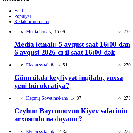
Yeni
Populyar
Redaktorun seçimi
Media İcmalı,
15:09
252
Media icmalı: 5 avqust saat 16:00-dan
6 avqust 2026-cı il saat 16:00-dək
Ekspress təhlil,
14:51
270
Gömrükdə keyfiyyət inqilabı, yoxsa
yeni bürokratiya?
Keçmiş Sovet məkanı,
14:37
278
Ceyhun Bayramovun Kiyev səfərinin
arxasında nə dayanır?
Ekspress təhlil,
14:32
272