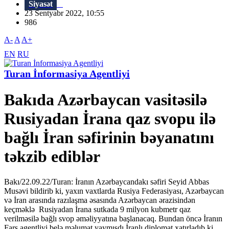
Siyasət
23 Sentyabr 2022, 10:55
986
A-
A
A+
EN
RU
Turan İnformasiya Agentliyi
Bakıda Azərbaycan vasitəsilə
Rusiyadan İrana qaz svopu ilə
bağlı İran səfirinin bəyanatını
təkzib ediblər
Bakı/22.09.22/Turan: İranın Azərbaycandakı səfiri Seyid Abbas
Musəvi bildirib ki, yaxın vaxtlarda Rusiya Federasiyası, Azərbaycan
və İran arasında razılaşma əsasında Azərbaycan ərazisindən
keçməklə Rusiyadan İrana sutkada 9 milyon kubmetr qaz
verilməsilə bağlı svop əməliyyatına başlanacaq. Bundan öncə İranın
Fars agentliyi belə məlumat yaymışdı.İranlı diplomat xatırladıb ki,