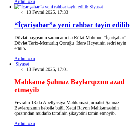
Ardını oxu
Siyasət
13 Fevral 2025, 17:33
“İçərişəhər”ə yeni rəhbər təyin edilib
Dövlət başçısının sərəncamı ilə Rüfət Mahmud “İçərişəhər”
Dövlət Tarix-Memarlıq Qoruğu İdarə Heyətinin sədri təyin
edilib.
Ardını oxu
Siyasət
13 Fevral 2025, 17:01
Məhkəmə Şahnaz Bəylərqızını azad
etməyib
Fevralın 13-də Apellyasiya Məhkəməsi jurnalist Şahnaz
Bəylərqızının həbsilə bağlı Xətai Rayon Məhkəməsinin
qərarından müdafiə tərəfinin şikayətini təmin etməyib.
Ardını oxu