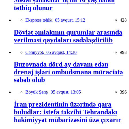
tətbiq olunur
Ekspress təhlil,
05 avqust, 15:12
428
Dövlət əmlakının qurumlar arasında
verilməsi qaydaları sadələşdirilib
Cəmiyyət,
05 avqust, 14:30
998
Buzovnada dörd ay davam edən
drenaj işləri ombudsmana müraciətə
səbəb olub
Böyük Şərq,
05 avqust, 13:05
396
İran prezidentinin üzərində qara
buludlar: istefa təkzibi Tehrandakı
hakimiyyət mübarizəsini üzə çıxarır