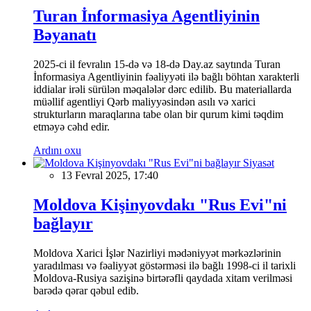
Turan İnformasiya Agentliyinin
Bəyanatı
2025-ci il fevralın 15-də və 18-də Day.az saytında Turan
İnformasiya Agentliyinin fəaliyyəti ilə bağlı böhtan xarakterli
iddialar irəli sürülən məqalələr dərc edilib. Bu materiallarda
müəllif agentliyi Qərb maliyyəsindən asılı və xarici
strukturların maraqlarına tabe olan bir qurum kimi təqdim
etməyə cəhd edir.
Ardını oxu
Siyasət
13 Fevral 2025, 17:40
Moldova Kişinyovdakı "Rus Evi"ni
bağlayır
Moldova Xarici İşlər Nazirliyi mədəniyyət mərkəzlərinin
yaradılması və fəaliyyət göstərməsi ilə bağlı 1998-ci il tarixli
Moldova-Rusiya sazişinə birtərəfli qaydada xitam verilməsi
barədə qərar qəbul edib.