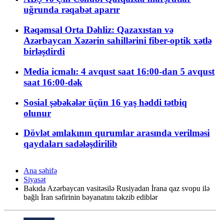
uğrunda rəqabət aparır
Rəqəmsal Orta Dəhliz: Qazaxıstan və
Azərbaycan Xəzərin sahillərini fiber-optik xətlə
birləşdirdi
Media icmalı: 4 avqust saat 16:00-dan 5 avqust
saat 16:00-dək
Sosial şəbəkələr üçün 16 yaş həddi tətbiq
olunur
Dövlət əmlakının qurumlar arasında verilməsi
qaydaları sadələşdirilib
Ana səhifə
Siyasət
Bakıda Azərbaycan vasitəsilə Rusiyadan İrana qaz svopu ilə
bağlı İran səfirinin bəyanatını təkzib ediblər