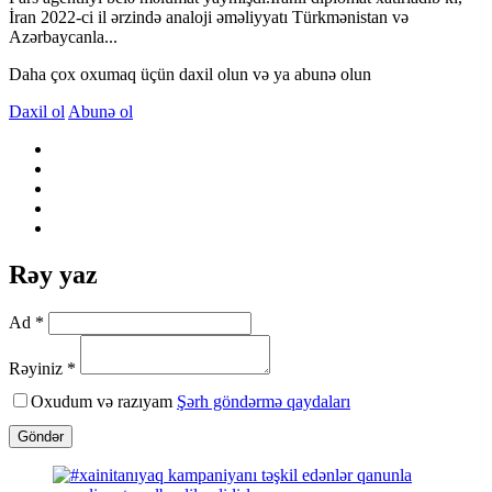
İran 2022-ci il ərzində analoji əməliyyatı Türkmənistan və
Azərbaycanla...
Daha çox oxumaq üçün daxil olun və ya abunə olun
Daxil ol
Abunə ol
Rəy yaz
Ad *
Rəyiniz *
Oxudum və razıyam
Şərh göndərmə qaydaları
Göndər