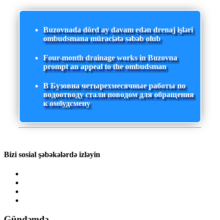
Buzovnada dörd ay davam edən drenaj işləri
ombudsmana müraciətə səbəb olub
Four-month drainage works in Buzovna
prompt an appeal to the ombudsman
В Бузовна четырехмесячные работы по
водоотводу стали поводом для обращения
к омбудсмену
Bizi sosial şəbəkələrdə izləyin
Gündəmdə