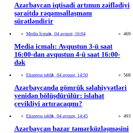
Azərbaycan iqtisadi artımın zəiflədiyi
şəraitdə rəqəmsallaşmanı
sürətləndirir
Media İcmalı,
04 avqust, 16:04
469
Media icmalı: Avqustun 3-ü saat
16:00-dan avqustun 4-ü saat 16:00-
dək
Ekspress təhlil,
04 avqust, 14:50
568
Azərbaycanda gömrük səlahiyyətləri
yenidən bölüşdürülür: islahat
çevikliyi artıracaqmı?
Ekspress təhlil,
04 avqust, 14:45
493
Azərbaycan bazar təmərküzləşməsini