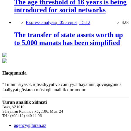
The age threshold of 16 years is being
introduced for social networks
Express analysis,
05 avqust, 15:12
428
The transfer of state assets worth up
to 5,000 manats has been simplified
Haqqımızda
“Turan” siyasət, iqtisadiyyat və cəmiyyət həyatının qovuşuğunda
fəaliyyət göstərən müstəqil analitik qurumdur.
Turan analitik xidməti
Bakı, AZ1010
Süleyman Rəhimov küç.,186, Mən. 24
Tel.: (+99412) 440 11 96
agency@turan.az