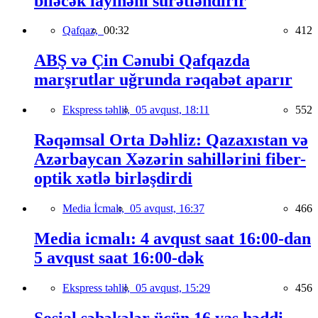
biləcək layihəni sürətləndirir
Qafqaz,
00:32
412
ABŞ və Çin Cənubi Qafqazda
marşrutlar uğrunda rəqabət aparır
Ekspress təhlil,
05 avqust, 18:11
552
Rəqəmsal Orta Dəhliz: Qazaxıstan və
Azərbaycan Xəzərin sahillərini fiber-
optik xətlə birləşdirdi
Media İcmalı,
05 avqust, 16:37
466
Media icmalı: 4 avqust saat 16:00-dan
5 avqust saat 16:00-dək
Ekspress təhlil,
05 avqust, 15:29
456
Sosial şəbəkələr üçün 16 yaş həddi