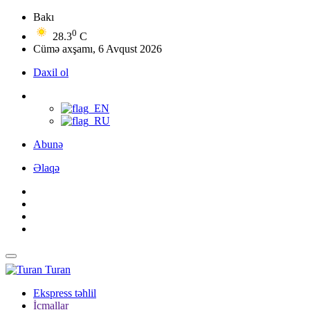
Bakı
0
28.3
C
Cümə axşamı, 6 Avqust 2026
Daxil ol
Abunə
Əlaqə
Turan
Ekspress təhlil
İcmallar