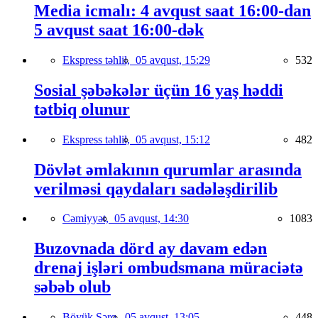
Media icmalı: 4 avqust saat 16:00-dan
5 avqust saat 16:00-dək
Ekspress təhlil,
05 avqust, 15:29
532
Sosial şəbəkələr üçün 16 yaş həddi
tətbiq olunur
Ekspress təhlil,
05 avqust, 15:12
482
Dövlət əmlakının qurumlar arasında
verilməsi qaydaları sadələşdirilib
Cəmiyyət,
05 avqust, 14:30
1083
Buzovnada dörd ay davam edən
drenaj işləri ombudsmana müraciətə
səbəb olub
Böyük Şərq,
05 avqust, 13:05
448