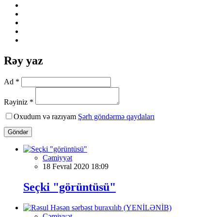
Rəy yaz
Ad *
Rəyiniz *
Oxudum və razıyam
Şərh göndərmə qaydaları
Göndər
Cəmiyyət
18 Fevral 2020 18:09
Seçki "görüntüsü"
Cəmiyyət