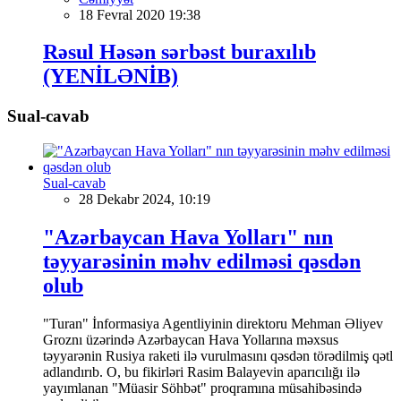
18 Fevral 2020 19:38
Rəsul Həsən sərbəst buraxılıb
(YENİLƏNİB)
Sual-cavab
Sual-cavab
28 Dekabr 2024, 10:19
"Azərbaycan Hava Yolları" nın
təyyarəsinin məhv edilməsi qəsdən
olub
"Turan" İnformasiya Agentliyinin direktoru Mehman Əliyev
Groznı üzərində Azərbaycan Hava Yollarına məxsus
təyyarənin Rusiya raketi ilə vurulmasını qəsdən törədilmiş qətl
adlandırıb. O, bu fikirləri Rasim Balayevin aparıcılığı ilə
yayımlanan "Müasir Söhbət" proqramına müsahibəsində