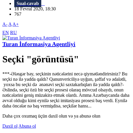
Sual-cavab
18 Fevral 2020, 18:30
767
A-
A
A+
EN
RU
Turan İnformasiya Agentliyi
Seçki "görüntüsü"
***-Ələsgər bəy, seçkinin nəticələrini necə qiymətləndirirsiniz? Bu
seçki nə ilə yadda qaldı? Qanunvericiliyə uyğun, şəffaf və ədalətli,
yoxsa bu seçki də ənənəvi seçki saxtakarlıqları ilə yadda qaldı?-
Əslində, seçki özü bir seçki prosesi olaraq mövcud olsaydı, onun
nəticələrini geniş müzakirə etmək olardı. Amma Azərbaycanda daha
əvvəl olduğu kimi eynilə seçki imitasiyası prosesi baş verdi. Eynilə
daha öncələr nə baş vermişdisə, seçkilər hansı...
Daha çox oxumaq üçün daxil olun və ya abunə olun
Daxil ol
Abunə ol