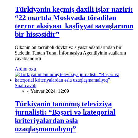
Türkiyənin keçmiş daxili işlər naziri:
“22 martda Moskvada törədilən
terror aksiyası kəşfiyyat savaşlarının
bir hissəsidir”
Ölkənin ən təcrübəli dövlət və siyasət adamlarından biri
Sadettin Tantan Turan İnformasiya Agentliyinin suallarını
cavablandırdı
Ardını oxu
Sual-cavab
4 Yanvar 2024, 12:09
Türkiyənin tanınmış televiziya
jurnalisti: “Bəşəri və kateqorial
kriteriyalardan əsla
uzaqlaşmamalıyıq”