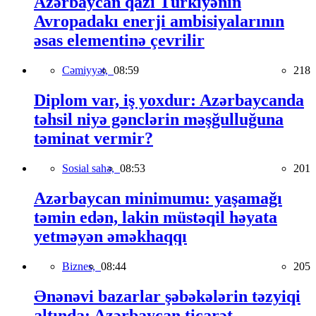
Azərbaycan qazı Türkiyənin
Avropadakı enerji ambisiyalarının
əsas elementinə çevrilir
Cəmiyyət,
08:59
218
Diplom var, iş yoxdur: Azərbaycanda
təhsil niyə gənclərin məşğulluğuna
təminat vermir?
Sosial sahə,
08:53
201
Azərbaycan minimumu: yaşamağı
təmin edən, lakin müstəqil həyata
yetməyən əməkhaqqı
Biznes,
08:44
205
Ənənəvi bazarlar şəbəkələrin təzyiqi
altında: Azərbaycan ticarət