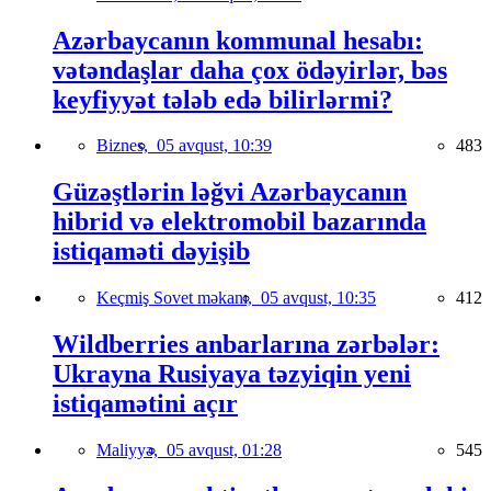
Azərbaycanın kommunal hesabı:
vətəndaşlar daha çox ödəyirlər, bəs
keyfiyyət tələb edə bilirlərmi?
Biznes,
05 avqust, 10:39
483
Güzəştlərin ləğvi Azərbaycanın
hibrid və elektromobil bazarında
istiqaməti dəyişib
Keçmiş Sovet məkanı,
05 avqust, 10:35
412
Wildberries anbarlarına zərbələr:
Ukrayna Rusiyaya təzyiqin yeni
istiqamətini açır
Maliyyə,
05 avqust, 01:28
545