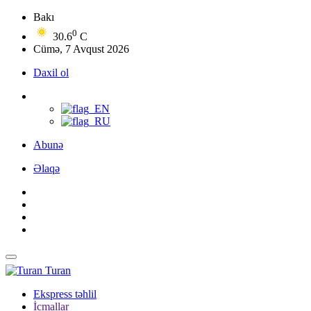
Bakı
0
30.6
C
Cümə, 7 Avqust 2026
Daxil ol
Abunə
Əlaqə
Turan
Ekspress təhlil
İcmallar