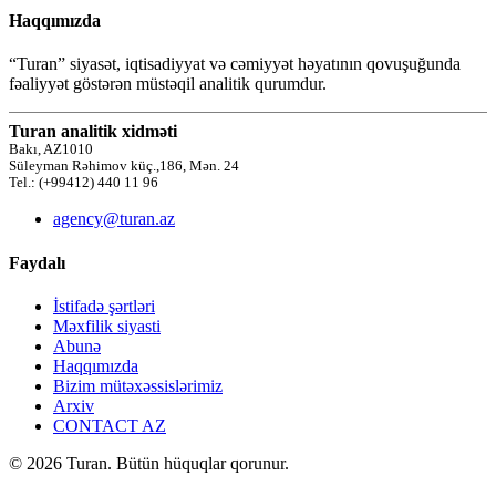
Haqqımızda
“Turan” siyasət, iqtisadiyyat və cəmiyyət həyatının qovuşuğunda
fəaliyyət göstərən müstəqil analitik qurumdur.
Turan analitik xidməti
Bakı, AZ1010
Süleyman Rəhimov küç.,186, Mən. 24
Tel.: (+99412) 440 11 96
agency@turan.az
Faydalı
İstifadə şərtləri
Məxfilik siyasti
Abunə
Haqqımızda
Bizim mütəxəssislərimiz
Arxiv
CONTACT AZ
© 2026 Turan. Bütün hüquqlar qorunur.