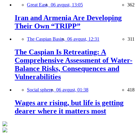
Great East,
06 avqust, 13:05
362
Iran and Armenia Are Developing
Their Own “TRIPP”
The Caspian Basin,
06 avqust, 12:31
311
The Caspian Is Retreating: A
Comprehensive Assessment of Water-
Balance Risks, Consequences and
Vulnerabilities
Social sphere,
06 avqust, 01:38
418
Wages are rising, but life is getting
dearer where it matters most