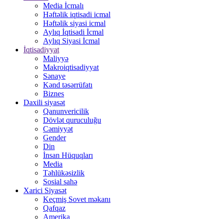
Media İcmalı
Həftəlik iqtisadi icmal
Həftəlik siyasi icmal
Aylıq İqtisadi İcmal
Aylıq Siyasi İcmal
İqtisadiyyat
Maliyyə
Makroiqtisadiyyat
Sənaye
Kənd təsərrüfatı
Biznes
Daxili siyasət
Qanunvericilik
Dövlət quruculuğu
Cəmiyyət
Gender
Din
İnsan Hüquqları
Media
Təhlükəsizlik
Sosial sahə
Xarici Siyasət
Keçmiş Sovet məkanı
Qafqaz
Amerika