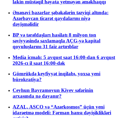
lakin müstəqil həyata yetməyən əməkhaqqı
Ənənəvi bazarlar şəbəkələrin təzyiqi altında:
Azərbaycan ticarət qaydalarını niyə
dəyişməlidir
BP və tərəfdaşları hasilatı 8 milyon ton
səviyyəsində saxlamaqla AÇG-yə kapital
qoyuluşlarını 31 faiz artırıblar
Media icmalı: 5 avqust saat 16:00-dan 6 avqust
2026-cı il saat 16:00-dək
Gömrükdə keyfiyyət inqilabı, yoxsa yeni
bürokratiya?
Ceyhun Bayramovun Kiyev səfərinin
arxasında nə dayanır?
AZAL, ASCO və “Azərkosmos” üçün yeni
idarəetmə modeli: Fərman hansı dəyişiklikləri