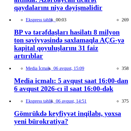
qaydalarını niyə dəyişməlidir
Ekspress təhlil,
00:03
269
BP və tərəfdaşları hasilatı 8 milyon
ton səviyyəsində saxlamaqla AÇG-yə
kapital qoyuluşlarını 31 faiz
artırıblar
Media İcmalı,
06 avqust, 15:09
358
Media icmalı: 5 avqust saat 16:00-dan
6 avqust 2026-cı il saat 16:00-dək
Ekspress təhlil,
06 avqust, 14:51
375
Gömrükdə keyfiyyət inqilabı, yoxsa
yeni bürokratiya?