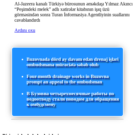
Al-Jazeera kanalı Türkiyə bürosunun əməkdaşı Yılmaz Akıncı
“Peşimdeki melek” adlı xatirələr kitabının işıq üzü
görməsindən sonra Turan İnformasiya Agentliyinin suallarını
cavablandırdı
Ardını oxu
Buzovnada dörd ay davam edən drenaj işləri
ombudsmana müraciətə səbəb olub
Four-month drainage works in Buzovna
prompt an appeal to the ombudsman
В Бузовна четырехмесячные работы по
водоотводу стали поводом для обращения
к омбудсмену