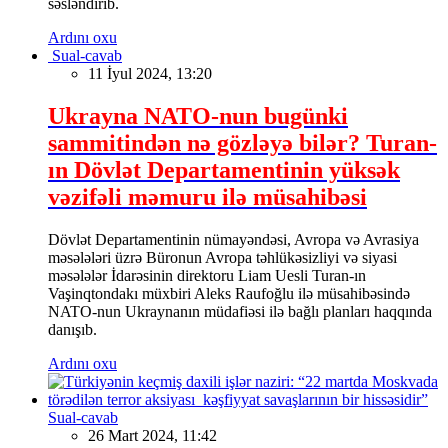
səsləndirib.
Ardını oxu
Sual-cavab
11 İyul 2024, 13:20
Ukrayna NATO-nun bugünki
sammitindən nə gözləyə bilər? Turan-
ın Dövlət Departamentinin yüksək
vəzifəli məmuru ilə müsahibəsi
Dövlət Departamentinin nümayəndəsi, Avropa və Avrasiya
məsələləri üzrə Büronun Avropa təhlükəsizliyi və siyasi
məsələlər İdarəsinin direktoru Liam Uesli Turan-ın
Vaşinqtondakı müxbiri Aleks Raufoğlu ilə müsahibəsində
NATO-nun Ukraynanın müdafiəsi ilə bağlı planları haqqında
danışıb.
Ardını oxu
Sual-cavab
26 Mart 2024, 11:42