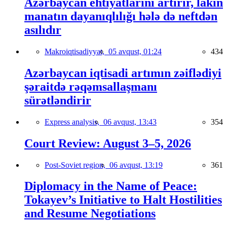
Azərbaycan ehtiyatlarını artırır, lakin
manatın dayanıqlılığı hələ də neftdən
asılıdır
Makroiqtisadiyyat,
05 avqust, 01:24
434
Azərbaycan iqtisadi artımın zəiflədiyi
şəraitdə rəqəmsallaşmanı
sürətləndirir
Express analysis,
06 avqust, 13:43
354
Court Review: August 3–5, 2026
Post-Soviet region,
06 avqust, 13:19
361
Diplomacy in the Name of Peace:
Tokayev’s Initiative to Halt Hostilities
and Resume Negotiations