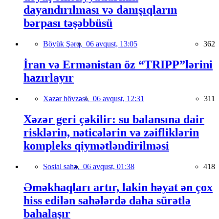
dayandırılması və danışıqların
bərpası təşəbbüsü
Böyük Şərq,
06 avqust, 13:05
362
İran və Ermənistan öz “TRIPP”lərini
hazırlayır
Xəzər hövzəsi,
06 avqust, 12:31
311
Xəzər geri çəkilir: su balansına dair
risklərin, nəticələrin və zəifliklərin
kompleks qiymətləndirilməsi
Sosial sahə,
06 avqust, 01:38
418
Əməkhaqları artır, lakin həyat ən çox
hiss edilən sahələrdə daha sürətlə
bahalaşır