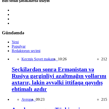
Bizi sosial şəbəkələrdə izləyin
Gündəmdə
Yeni
Populyar
Redaktorun seçimi
Keçmiş Sovet məkanı,
10:26
212
Seçkilərdən sonra Ermənistan və
Rusiya gərginliyi azaltmağın yollarını
axtarır, lakin əvvəlki ittifaqa qayıdış
ehtimalı azdır
Avropa,
09:23
215