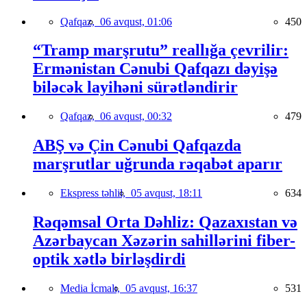
Qafqaz,
06 avqust, 01:06
450
“Tramp marşrutu” reallığa çevrilir:
Ermənistan Cənubi Qafqazı dəyişə
biləcək layihəni sürətləndirir
Qafqaz,
06 avqust, 00:32
479
ABŞ və Çin Cənubi Qafqazda
marşrutlar uğrunda rəqabət aparır
Ekspress təhlil,
05 avqust, 18:11
634
Rəqəmsal Orta Dəhliz: Qazaxıstan və
Azərbaycan Xəzərin sahillərini fiber-
optik xətlə birləşdirdi
Media İcmalı,
05 avqust, 16:37
531