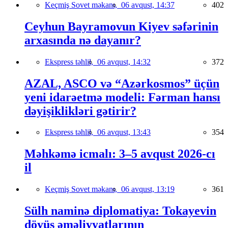
Keçmiş Sovet məkanı,
06 avqust, 14:37
402
Ceyhun Bayramovun Kiyev səfərinin
arxasında nə dayanır?
Ekspress təhlil,
06 avqust, 14:32
372
AZAL, ASCO və “Azərkosmos” üçün
yeni idarəetmə modeli: Fərman hansı
dəyişiklikləri gətirir?
Ekspress təhlil,
06 avqust, 13:43
354
Məhkəmə icmalı: 3–5 avqust 2026-cı
il
Keçmiş Sovet məkanı,
06 avqust, 13:19
361
Sülh naminə diplomatiya: Tokayevin
döyüş əməliyyatlarının