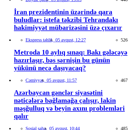
İran prezidentinin üzərində qara
buludlar: istefa təkzibi Tehrandakı
hakimiyyət mübarizəsini üzə çıxarır
Ekspress təhlil,
05 avqust, 12:27
526
Metroda 10 aylıq sınaq: Bakı gələcəyə
hazırlaşır, bəs sərnişin bu günün
yükünü necə daşıyacaq?
Cəmiyyət,
05 avqust, 11:57
467
Azərbaycan gənclər siyasətini
nəticələrə bağlamağa çalışır, lakin
məşğulluq və beyin axını problemləri
qalır
Sosial sahə,
05 avqust, 10:44
485