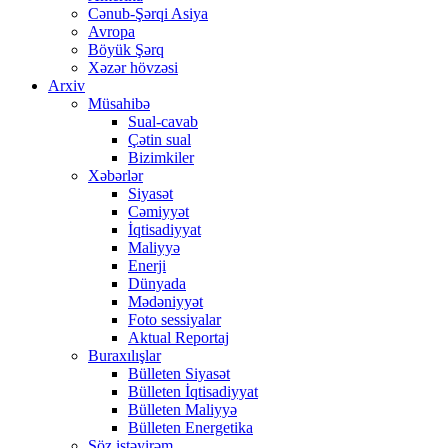
Cənub-Şərqi Asiya
Avropa
Böyük Şərq
Xəzər hövzəsi
Arxiv
Müsahibə
Sual-cavab
Çətin sual
Bizimkiler
Xəbərlər
Siyasət
Cəmiyyət
İqtisadiyyat
Maliyyə
Enerji
Dünyada
Mədəniyyət
Foto sessiyalar
Aktual Reportaj
Buraxılışlar
Bülleten Siyasət
Bülleten İqtisadiyyat
Bülleten Maliyyə
Bülleten Energetika
Söz istəyirəm