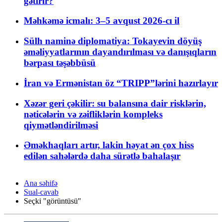
gətirir?
Məhkəmə icmalı: 3–5 avqust 2026-cı il
Sülh naminə diplomatiya: Tokayevin döyüş
əməliyyatlarının dayandırılması və danışıqların
bərpası təşəbbüsü
İran və Ermənistan öz “TRIPP”lərini hazırlayır
Xəzər geri çəkilir: su balansına dair risklərin,
nəticələrin və zəifliklərin kompleks
qiymətləndirilməsi
Əməkhaqları artır, lakin həyat ən çox hiss
edilən sahələrdə daha sürətlə bahalaşır
Ana səhifə
Sual-cavab
Seçki "görüntüsü"