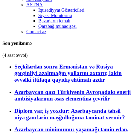
ASTNA
İqtisadiyyat Göstəriciləri
Siyası Monitorinq
Bazarların icmalı
Qarabağ münaqişəsi
Contact az
Son yenilənmə
(4 saat əvvəl)
Seçkilərdən sonra Ermənistan və Rusiya
gərginliyi azaltmağın yollarını axtarır, lakin
əvvəlki ittifaqa qayıdış ehtimalı azdır
Azərbaycan qazı Türkiyənin Avropadakı enerji
ambisiyalarının əsas elementinə çevrilir
Diplom var, iş yoxdur: Azərbaycanda təhsil
niyə gənclərin məşğulluğuna təminat vermir?
Azərbaycan minimumu: yaşamağı təmin edən,