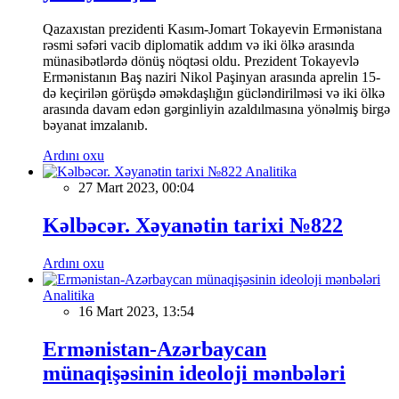
Qazaxıstan prezidenti Kasım-Jomart Tokayevin Ermənistana
rəsmi səfəri vacib diplomatik addım və iki ölkə arasında
münasibətlərdə dönüş nöqtəsi oldu. Prezident Tokayevlə
Ermənistanın Baş naziri Nikol Paşinyan arasında aprelin 15-
də keçirilən görüşdə əməkdaşlığın gücləndirilməsi və iki ölkə
arasında davam edən gərginliyin azaldılmasına yönəlmiş birgə
bəyanat imzalanıb.
Ardını oxu
Analitika
27 Mart 2023, 00:04
Kəlbəcər. Xəyanətin tarixi №822
Ardını oxu
Analitika
16 Mart 2023, 13:54
Ermənistan-Azərbaycan
münaqişəsinin ideoloji mənbələri