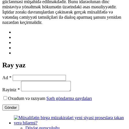
güclənməsi müşahidə edilməkdədir. Bunu idarəolunan dinc
müstəviyə yönəltmək hökumətin üzərindəki əsas məsuliyyətdir.
İqtidar zorakı davranışlardan çəkinərək gerçək müxalifətlə və
vətəndaş cəmiyyəti təmsilçiləri ilə dialoq aparmaq şansını yenidən
nəzərdən keçirməlidir.
Rəy yaz
Ad *
Rəyiniz *
Oxudum və razıyam
Şərh göndərmə qaydaları
Göndər
Dövlət quruculuğu