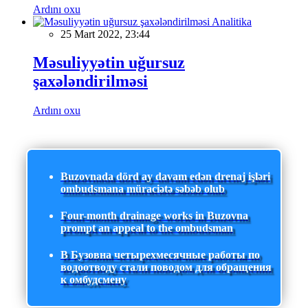
Ardını oxu
Analitika
25 Mart 2022, 23:44
Məsuliyyətin uğursuz
şaxələndirilməsi
Ardını oxu
Buzovnada dörd ay davam edən drenaj işləri
ombudsmana müraciətə səbəb olub
Four-month drainage works in Buzovna
prompt an appeal to the ombudsman
В Бузовна четырехмесячные работы по
водоотводу стали поводом для обращения
к омбудсмену