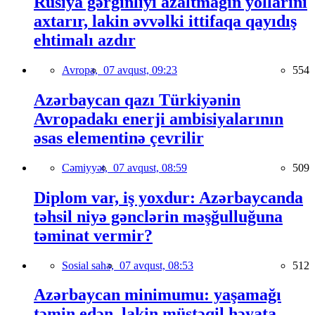
Rusiya gərginliyi azaltmağın yollarını
axtarır, lakin əvvəlki ittifaqa qayıdış
ehtimalı azdır
Avropa,
07 avqust, 09:23
554
Azərbaycan qazı Türkiyənin
Avropadakı enerji ambisiyalarının
əsas elementinə çevrilir
Cəmiyyət,
07 avqust, 08:59
509
Diplom var, iş yoxdur: Azərbaycanda
təhsil niyə gənclərin məşğulluğuna
təminat vermir?
Sosial sahə,
07 avqust, 08:53
512
Azərbaycan minimumu: yaşamağı
təmin edən, lakin müstəqil həyata