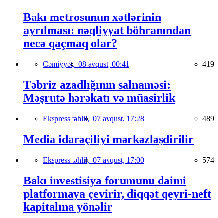
Bakı metrosunun xətlərinin
ayrılması: nəqliyyat böhranından
necə qaçmaq olar?
Cəmiyyət,
08 avqust, 00:41
419
Təbriz azadlığının salnaməsi:
Məşrutə hərəkatı və müasirlik
Ekspress təhlil,
07 avqust, 17:28
489
Media idarəçiliyi mərkəzləşdirilir
Ekspress təhlil,
07 avqust, 17:00
574
Bakı investisiya forumunu daimi
platformaya çevirir, diqqət qeyri-neft
kapitalına yönəlir