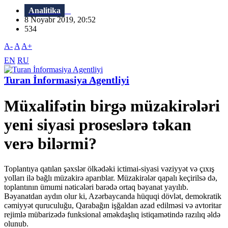
Analitika
8 Noyabr 2019, 20:52
534
A-
A
A+
EN
RU
Turan İnformasiya Agentliyi
Müxalifətin birgə müzakirələri
yeni siyasi proseslərə təkan
verə bilərmi?
Toplantıya qatılan şəxslər ölkədəki ictimai-siyasi vəziyyət və çıxış
yolları ilə bağlı müzakirə aparıblar. Müzakirələr qapalı keçirilsə də,
toplantının ümumi nəticələri barədə ortaq bəyanat yayılıb.
Bəyanatdan aydın olur ki, Azərbaycanda hüquqi dövlət, demokratik
cəmiyyət quruculuğu, Qarabağın işğaldan azad edilməsi və avtoritar
rejimlə mübarizədə funksional əməkdaşlıq istiqamətində razılıq əldə
olunub.