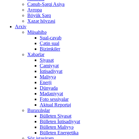
Cənub-Şərqi Asiya
Avropa
Böyük Şərq
Xəzər hövzəsi
Arxiv
Müsahibə
Sual-cavab
Çətin sual
Bizimkiler
Xəbərlər
Siyasət
Cəmiyyət
İqtisadiyyat
Maliyyə
Enerji
Dünyada
Mədəniyyət
Foto sessiyalar
Aktual Reportaj
Buraxılışlar
Bülleten Siyasət
Bülleten İqtisadiyyat
Bülleten Maliyyə
Bülleten Energetika
Söz istəyirəm