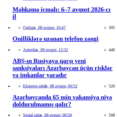
Məhkəmə icmalı: 6–7 avqust 2026-cı
il
Qafqaz,
08 avqust, 16:47
305
Onilliklərə uzanan telefon zəngi
Amerika,
08 avqust, 12:32
440
ABŞ-ın Rusiyaya qarşı yeni
sanksiyaları Azərbaycan üçün risklər
və imkanlar yaradır
Ekspress təhlil,
08 avqust, 00:52
526
Azərbaycanda 65 min vakansiya niyə
doldurulmamış qalır?
Sosial sahə,
08 avqust, 00:50
508