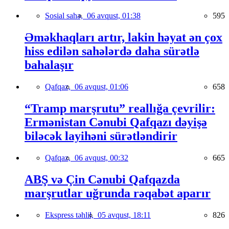
Sosial sahə,
06 avqust, 01:38
595
Əməkhaqları artır, lakin həyat ən çox
hiss edilən sahələrdə daha sürətlə
bahalaşır
Qafqaz,
06 avqust, 01:06
658
“Tramp marşrutu” reallığa çevrilir:
Ermənistan Cənubi Qafqazı dəyişə
biləcək layihəni sürətləndirir
Qafqaz,
06 avqust, 00:32
665
ABŞ və Çin Cənubi Qafqazda
marşrutlar uğrunda rəqabət aparır
Ekspress təhlil,
05 avqust, 18:11
826