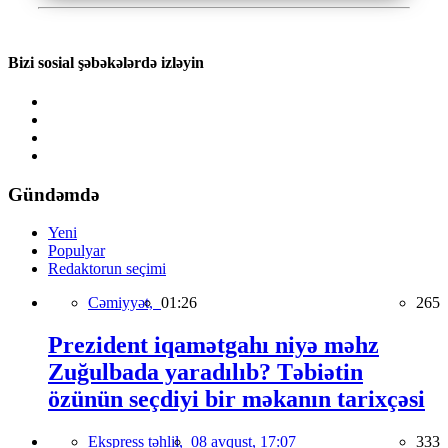
Bizi sosial şəbəkələrdə izləyin
Gündəmdə
Yeni
Populyar
Redaktorun seçimi
Cəmiyyət,
01:26
265
Prezident iqamətgahı niyə məhz
Zuğulbada yaradılıb? Təbiətin
özünün seçdiyi bir məkanın tarixçəsi
Ekspress təhlil,
08 avqust, 17:07
333