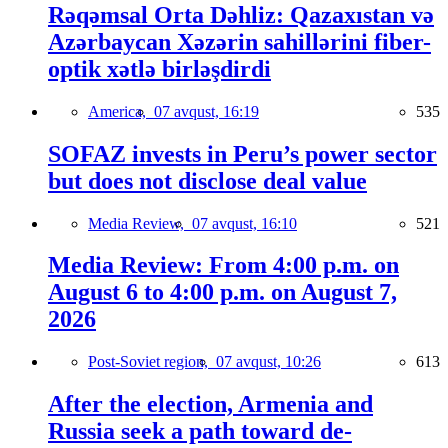
Rəqəmsal Orta Dəhliz: Qazaxıstan və
Azərbaycan Xəzərin sahillərini fiber-
optik xətlə birləşdirdi
America,
07 avqust, 16:19
535
SOFAZ invests in Peru’s power sector
but does not disclose deal value
Media Review,
07 avqust, 16:10
521
Media Review: From 4:00 p.m. on
August 6 to 4:00 p.m. on August 7,
2026
Post-Soviet region,
07 avqust, 10:26
613
After the election, Armenia and
Russia seek a path toward de-