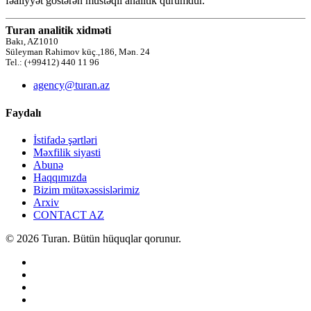
fəaliyyət göstərən müstəqil analitik qurumdur.
Turan analitik xidməti
Bakı, AZ1010
Süleyman Rəhimov küç.,186, Mən. 24
Tel.: (+99412) 440 11 96
agency@turan.az
Faydalı
İstifadə şərtləri
Məxfilik siyasti
Abunə
Haqqımızda
Bizim mütəxəssislərimiz
Arxiv
CONTACT AZ
© 2026 Turan. Bütün hüquqlar qorunur.