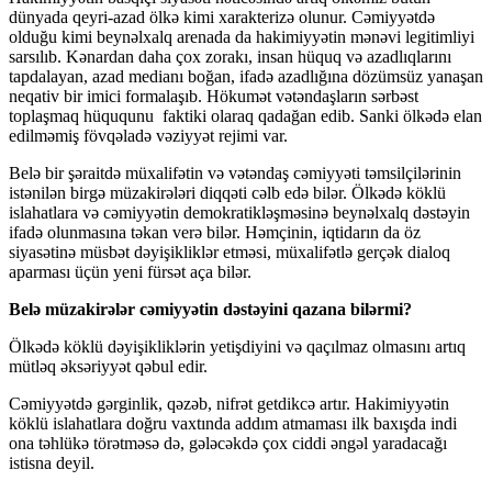
dünyada qeyri-azad ölkə kimi xarakterizə olunur. Cəmiyyətdə
olduğu kimi beynəlxalq arenada da hakimiyyətin mənəvi legitimliyi
sarsılıb. Kənardan daha çox zorakı, insan hüquq və azadlıqlarını
tapdalayan, azad medianı boğan, ifadə azadlığına dözümsüz yanaşan
neqativ bir imici formalaşıb. Hökumət vətəndaşların sərbəst
toplaşmaq hüququnu faktiki olaraq qadağan edib. Sanki ölkədə elan
edilməmiş fövqəladə vəziyyət rejimi var.
Belə bir şəraitdə müxalifətin və vətəndaş cəmiyyəti təmsilçilərinin
istənilən birgə müzakirələri diqqəti cəlb edə bilər. Ölkədə köklü
islahatlara və cəmiyyətin demokratikləşməsinə beynəlxalq dəstəyin
ifadə olunmasına təkan verə bilər. Həmçinin, iqtidarın da öz
siyasətinə müsbət dəyişikliklər etməsi, müxalifətlə gerçək dialoq
aparması üçün yeni fürsət aça bilər.
Belə müzakirələr cəmiyyətin dəstəyini qazana bilərmi?
Ölkədə köklü dəyişikliklərin yetişdiyini və qaçılmaz olmasını artıq
mütləq əksəriyyət qəbul edir.
Cəmiyyətdə gərginlik, qəzəb, nifrət getdikcə artır. Hakimiyyətin
köklü islahatlara doğru vaxtında addım atmaması ilk baxışda indi
ona təhlükə törətməsə də, gələcəkdə çox ciddi əngəl yaradacağı
istisna deyil.