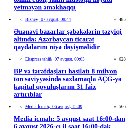
yetməyən əməkhaqqı
Biznes,
07 avqust, 08:44
485
Ənənəvi bazarlar şəbəkələrin təzyiqi
altında: Azərbaycan ticarət
qaydalarını niyə dəyişməlidir
Ekspress təhlil,
07 avqust, 00:03
628
BP və tərəfdaşları hasilatı 8 milyon
ton səviyyəsində saxlamaqla AÇG-yə
kapital qoyuluşlarını 31 faiz
artırıblar
Media İcmalı,
06 avqust, 15:09
566
Media icmalı: 5 avqust saat 16:00-dan
6 avqust 2026-cı il saat 16:00-dək