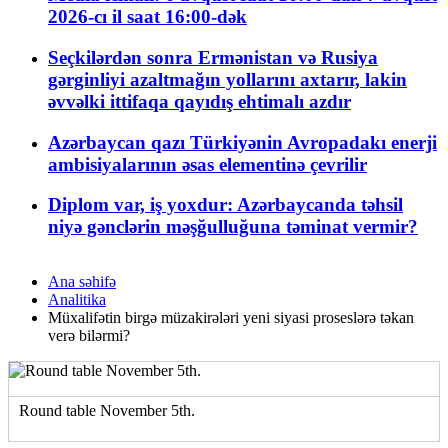
2026-cı il saat 16:00-dək
Seçkilərdən sonra Ermənistan və Rusiya
gərginliyi azaltmağın yollarını axtarır, lakin
əvvəlki ittifaqa qayıdış ehtimalı azdır
Azərbaycan qazı Türkiyənin Avropadakı enerji
ambisiyalarının əsas elementinə çevrilir
Diplom var, iş yoxdur: Azərbaycanda təhsil
niyə gənclərin məşğulluğuna təminat vermir?
Ana səhifə
Analitika
Müxalifətin birgə müzakirələri yeni siyasi proseslərə təkan
verə bilərmi?
Round table November 5th.