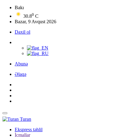
Bakı
0
30.8
C
Bazar, 9 Avqust 2026
Daxil ol
Abunə
Əlaqə
Turan
Ekspress təhlil
İcmallar