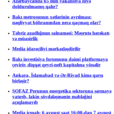
Azərbaycanda 65 min vakansiya niyə
doldurulmamış qalır?
Bakı metrosunun xətlərinin ayrılması:
nəqliyyat böhranından necə qaçmaq olar?
Təbriz azadlığının salnaməsi: Məşrutə hərəkatı
və müasirlik
Media idarəçiliyi mərkəzləşdirilir
Bakı investisiya forumunu daimi platformaya
çevirir, diqqət qeyri-neft kapitalına yönəlir
Ankara, İslamabad və Ər-Riyad kimə qarşı
birləşir?
SOFAZ Perunun energetika sektoruna sərmayə
yatırıb, lakin sövdələşmənin məbləğini
açıqlamayıb
Media icmalı: 6 avqust saat 16:00-dan 7 avqust