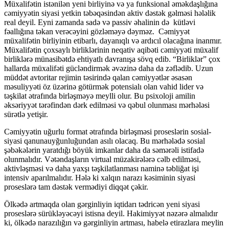
Müxalifətin istənilən yeni birliyinə və ya funksional əməkdaşlığına
cəmiyyətin siyasi yetkin təbəqəsindən aktiv dəstək gəlməsi hələlik
real deyil. Eyni zamanda sadə və passiv əhalinin də kütləvi
fəallığına təkan verəcəyini gözləməyə dəyməz. Cəmiyyət
müxalifətin birliyinin etibarlı, dayanıqlı və ardıcıl olacağına inanmır.
Müxalifətin çoxsaylı birliklərinin neqativ aqibəti cəmiyyəti müxalif
birliklərə münasibətdə ehtiyatlı davranışa sövq edib. “Birliklər” çox
hallarda müxalifəti gücləndirmək əvəzinə daha da zəflədib. Uzun
müddət avtoritar rejimin təsirində qalan cəmiyyətlər əsasən
məsuliyyəti öz üzərinə götürmək potensialı olan vahid lider və
təşkilat ətrafında birləşməyə meylli olur. Bu psixoloji amilin
əksəriyyət tərəfindən dərk edilməsi və qəbul olunması mərhələsi
sürətlə yetişir.
Cəmiyyətin uğurlu format ətrafında birləşməsi proseslərin sosial-
siyasi qanunauyğunluğundan asılı olacaq. Bu mərhələdə sosial
şəbəkələrin yaratdığı böyük imkanlar daha da səmərəli istifadə
olunmalıdır. Vətəndaşların virtual müzakirələrə cəlb edilməsi,
aktivləşməsi və daha yaxşı təşkilatlanması naminə təbliğat işi
intensiv aparılmalıdır. Hələ ki xalqın narazı kəsiminin siyasi
proseslərə tam dəstək vermədiyi diqqət çəkir.
Ölkədə artmaqda olan gərginliyin iqtidarı tədricən yeni siyasi
proseslərə sürükləyəcəyi istisna deyil. Hakimiyyət nəzərə almalıdır
ki, ölkədə narazılığın və gərginliyin artması, habelə etirazlara meylin