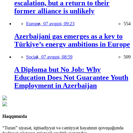
escalation, but a return to their
former alliance is unlikely
Europe,
07 avqust, 09:23
554
Azerbaijani gas emerges as a key to
Türkiye’s energy ambitions in Europe
Social,
07 avqust, 08:59
509
A Diploma but No Job: Why
Education Does Not Guarantee Youth
Employment in Azerbaijan
Haqqımızda
“Turan” siyasət, iqtisadiyyat və cəmiyyət həyatının qovuşuğunda