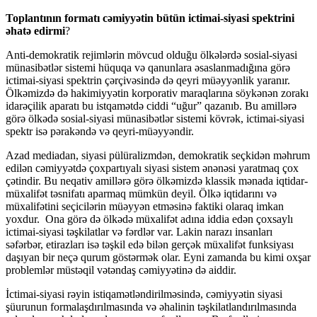
Toplantının formatı cəmiyyətin bütün ictimai-siyasi spektrini
əhatə edirmi
?
Anti-demokratik rejimlərin mövcud olduğu ölkələrdə sosial-siyasi
münasibətlər sistemi hüquqa və qanunlara əsaslanmadığına görə
ictimai-siyasi spektrin çərçivəsində də qeyri müəyyənlik yaranır.
Ölkəmizdə də hakimiyyətin korporativ maraqlarına söykənən zorakı
idarəçilik aparatı bu istqamətdə ciddi “uğur” qazanıb. Bu amillərə
görə ölkədə sosial-siyasi münasibətlər sistemi kövrək, ictimai-siyasi
spektr isə pərakəndə və qeyri-müəyyəndir.
Azad mediadan, siyasi pülüralizmdən, demokratik seçkidən məhrum
edilən cəmiyyətdə çoxpartıyalı siyasi sistem ənənəsi yaratmaq çox
çətindir. Bu neqativ amillərə görə ölkəmizdə klassik mənada iqtidar-
müxalifət təsnifatı aparmaq mümkün deyil. Ölkə iqtidarını və
müxalifətini seçicilərin müəyyən etməsinə faktiki olaraq imkan
yoxdur. Ona görə də ölkədə müxalifət adına iddia edən çoxsaylı
ictimai-siyasi təşkilatlar və fərdlər var. Lakin narazı insanları
səfərbər, etirazları isə təşkil edə bilən gerçək müxalifət funksiyası
daşıyan bir neçə qurum göstərmək olar. Eyni zamanda bu kimi oxşar
problemlər müstəqil vətəndaş cəmiyyətinə də aiddir.
İctimai-siyasi rəyin istiqamətləndirilməsində, cəmiyyətin siyasi
şüurunun formalaşdırılmasında və əhalinin təşkilatlandırılmasında