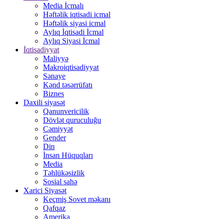
Media İcmalı
Həftəlik iqtisadi icmal
Həftəlik siyasi icmal
Aylıq İqtisadi İcmal
Aylıq Siyasi İcmal
İqtisadiyyat
Maliyyə
Makroiqtisadiyyat
Sənaye
Kənd təsərrüfatı
Biznes
Daxili siyasət
Qanunvericilik
Dövlət quruculuğu
Cəmiyyət
Gender
Din
İnsan Hüquqları
Media
Təhlükəsizlik
Sosial sahə
Xarici Siyasət
Keçmiş Sovet məkanı
Qafqaz
Amerika