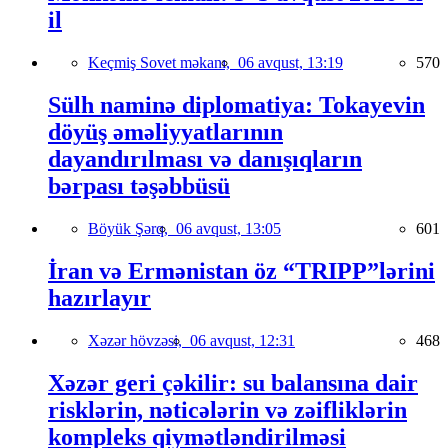
il
Keçmiş Sovet məkanı,
06 avqust, 13:19
570
Sülh naminə diplomatiya: Tokayevin
döyüş əməliyyatlarının
dayandırılması və danışıqların
bərpası təşəbbüsü
Böyük Şərq,
06 avqust, 13:05
601
İran və Ermənistan öz “TRIPP”lərini
hazırlayır
Xəzər hövzəsi,
06 avqust, 12:31
468
Xəzər geri çəkilir: su balansına dair
risklərin, nəticələrin və zəifliklərin
kompleks qiymətləndirilməsi