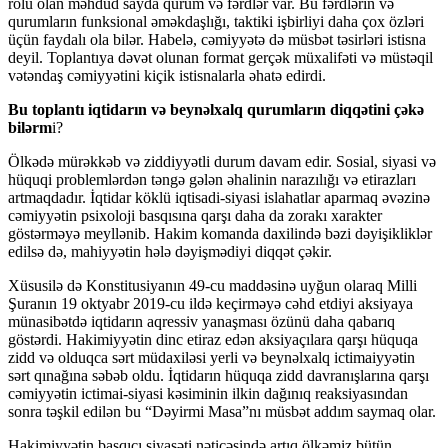
rolu olan məhdud sayda qurum və fərdlər var. Bu fərdlərin və
qurumların funksional əməkdaşlığı, taktiki işbirliyi daha çox özləri
üçün faydalı ola bilər. Habelə, cəmiyyətə də müsbət təsirləri istisna
deyil. Toplantıya dəvət olunan format gerçək müxalifəti və müstəqil
vətəndaş cəmiyyətini kiçik istisnalarla əhatə edirdi.
Bu toplantı iqtidarın və beynəlxalq qurumların diqqətini çəkə
bilərm
i?
Ölkədə mürəkkəb və ziddiyyətli durum davam edir. Sosial, siyasi və
hüquqi problemlərdən təngə gələn əhalinin narazılığı və etirazları
artmaqdadır. İqtidar köklü iqtisadi-siyasi islahatlar aparmaq əvəzinə
cəmiyyətin psixoloji basqısına qarşı daha da zorakı xarakter
göstərməyə meyllənib. Hakim komanda daxilində bəzi dəyişikliklər
edilsə də, mahiyyətin hələ dəyişmədiyi diqqət çəkir.
Xüsusilə də Konstitusiyanın 49-cu maddəsinə uyğun olaraq Milli
Şuranın 19 oktyabr 2019-cu ildə keçirməyə cəhd etdiyi aksiyaya
münasibətdə iqtidarın aqressiv yanaşması özünü daha qabarıq
göstərdi. Hakimiyyətin dinc etiraz edən aksiyaçılara qarşı hüquqa
zidd və olduqca sərt müdaxiləsi yerli və beynəlxalq ictimaiyyətin
sərt qınağına səbəb oldu. İqtidarın hüquqa zidd davranışlarına qarşı
cəmiyyətin ictimai-siyasi kəsiminin ilkin dağınıq reaksiyasından
sonra təşkil edilən bu “Dəyirmi Masa”nı müsbət addım saymaq olar.
Hakimiyyətin basqıçı siyasəti nəticəsində artıq ölkəmiz bütün