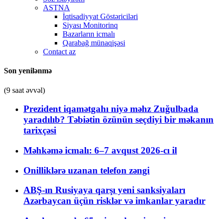
ASTNA
İqtisadiyyat Göstəriciləri
Siyası Monitorinq
Bazarların icmalı
Qarabağ münaqişəsi
Contact az
Son yenilənmə
(9 saat əvvəl)
Prezident iqamətgahı niyə məhz Zuğulbada
yaradılıb? Təbiətin özünün seçdiyi bir məkanın
tarixçəsi
Məhkəmə icmalı: 6–7 avqust 2026-cı il
Onilliklərə uzanan telefon zəngi
ABŞ-ın Rusiyaya qarşı yeni sanksiyaları
Azərbaycan üçün risklər və imkanlar yaradır