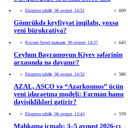
Ekspress təhlil,
06 avqust, 14:51
609
Gömrükdə keyfiyyət inqilabı, yoxsa
yeni bürokratiya?
Keçmiş Sovet məkanı,
06 avqust, 14:37
645
Ceyhun Bayramovun Kiyev səfərinin
arxasında nə dayanır?
Ekspress təhlil,
06 avqust, 14:32
586
AZAL, ASCO və “Azərkosmos” üçün
yeni idarəetmə modeli: Fərman hansı
dəyişiklikləri gətirir?
Ekspress təhlil,
06 avqust, 13:43
559
Məhkəmə icmalı: 3–5 avqust 2026-cı