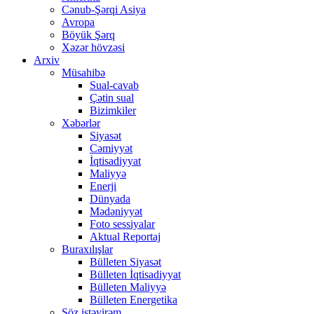
Cənub-Şərqi Asiya
Avropa
Böyük Şərq
Xəzər hövzəsi
Arxiv
Müsahibə
Sual-cavab
Çətin sual
Bizimkiler
Xəbərlər
Siyasət
Cəmiyyət
İqtisadiyyat
Maliyyə
Enerji
Dünyada
Mədəniyyət
Foto sessiyalar
Aktual Reportaj
Buraxılışlar
Bülleten Siyasət
Bülleten İqtisadiyyat
Bülleten Maliyyə
Bülleten Energetika
Söz istəyirəm