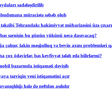
daları sadələşdirilib
mbudsmana müraciətə səbəb olub
a təkzibi Tehrandakı hakimiyyət mübarizəsini üzə çıxarı
r, bəs sərnişin bu günün yükünü necə daşıyacaq?
a çalışır, lakin məşğulluq və beyin axını problemləri qa
ox ödəyirlər, bəs keyfiyyət tələb edə bilirlərmi?
mobil bazarında istiqaməti dəyişib
ya təzyiqin yeni istiqamətini açır
yanıqlılığı hələ də neftdən asılıdır