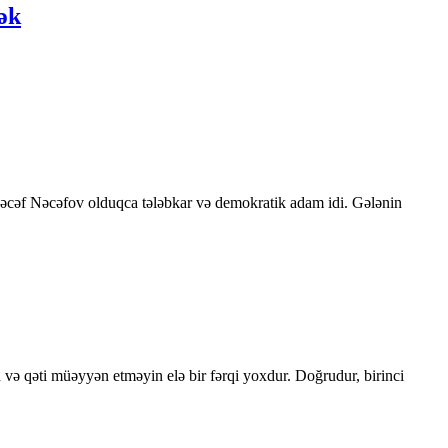
cək
 Nəcəf Nəcəfov olduqca tələbkar və demokratik adam idi. Gələnin
 və qəti müəyyən etməyin elə bir fərqi yoxdur. Doğrudur, birinci