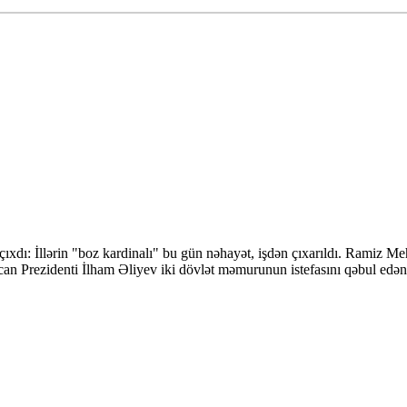
xdı: İllərin "boz kardinalı" bu gün nəhayət, işdən çıxarıldı. Ramiz Me
an Prezidenti İlham Əliyev iki dövlət məmurunun istefasını qəbul edəndə