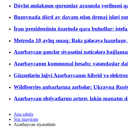
Dövlət əmlakının qurumlar arasında verilməsi qay
Buzovnada dörd ay davam edən drenaj işləri o
İran prezidentinin üzərində qara buludlar: istef
Metroda 10 aylıq sınaq: Bakı gələcəyə hazırlaşı
Azərbaycan gənclər siyasətini nəticələrə bağlamağ
Azərbaycanın kommunal hesabı: vətəndaşlar daha ç
Güzəştlərin ləğvi Azərbaycanın hibrid və elektro
Wildberries anbarlarına zərbələr: Ukrayna Rusiya
Azərbaycan ehtiyatlarını artırır, lakin manatın da
Ana səhifə
Söz istəyirəm
Azərbaycan siyasətinin