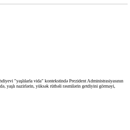
hdiyevi "yaşlılarla vida" kontekstində Prezident Administrasiyasının
, yaşlı nazirlərin, yüksək rütbəli rəsmilərin getdiyini görməyi,