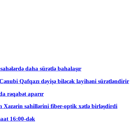
 sahələrdə daha sürətlə bahalaşır
ənubi Qafqazı dəyişə biləcək layihəni sürətləndirir
a rəqabət aparır
zərin sahillərini fiber-optik xətlə birləşdirdi
saat 16:00-dək