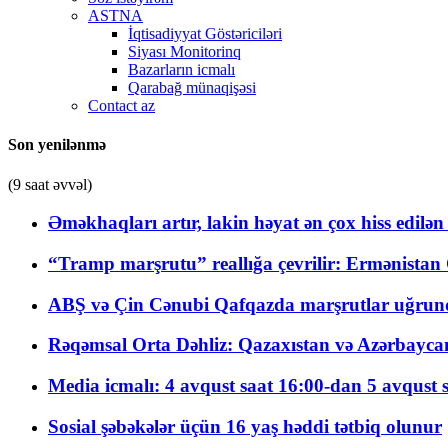
ASTNA
İqtisadiyyat Göstəriciləri
Siyası Monitorinq
Bazarların icmalı
Qarabağ münaqişəsi
Contact az
Son yenilənmə
(9 saat əvvəl)
Əməkhaqları artır, lakin həyat ən çox hiss edilən
“Tramp marşrutu” reallığa çevrilir: Ermənistan C
ABŞ və Çin Cənubi Qafqazda marşrutlar uğrund
Rəqəmsal Orta Dəhliz: Qazaxıstan və Azərbaycan Xə
Media icmalı: 4 avqust saat 16:00-dan 5 avqust 
Sosial şəbəkələr üçün 16 yaş həddi tətbiq olunur