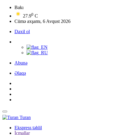
Bakı
0
27.9
C
Cümə axşamı, 6 Avqust 2026
Daxil ol
Abunə
Əlaqə
Turan
Ekspress təhlil
İcmallar