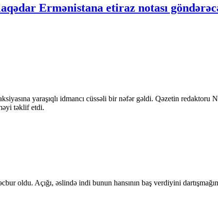
əlaqədar Ermənistana etiraz notası göndərə
ksiyasına yaraşıqlı idmancı cüssəli bir nəfər gəldi. Qəzetin redaktoru
yi təklif etdi.
cbur oldu. Açığı, əslində indi bunun hansının baş verdiyini dartışmağın