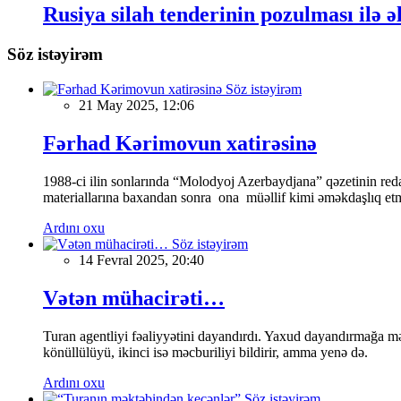
Rusiya silah tenderinin pozulması ilə 
Söz istəyirəm
Söz istəyirəm
21 May 2025, 12:06
Fərhad Kərimovun xatirəsinə
1988-ci ilin sonlarında “Molodyoj Azerbaydjana” qəzetinin reda
materiallarına baxandan sonra ona müəllif kimi əməkdaşlıq etmə
Ardını oxu
Söz istəyirəm
14 Fevral 2025, 20:40
Vətən mühacirəti…
Turan agentliyi fəaliyyətini dayandırdı. Yaxud dayandırmağa mə
könüllülüyü, ikinci isə məcburiliyi bildirir, amma yenə də.
Ardını oxu
Söz istəyirəm