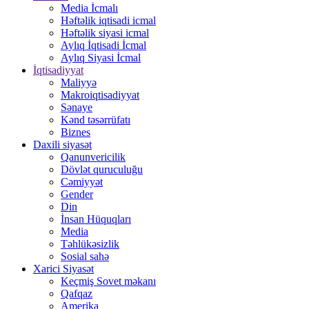
Media İcmalı
Həftəlik iqtisadi icmal
Həftəlik siyasi icmal
Aylıq İqtisadi İcmal
Aylıq Siyasi İcmal
İqtisadiyyat
Maliyyə
Makroiqtisadiyyat
Sənaye
Kənd təsərrüfatı
Biznes
Daxili siyasət
Qanunvericilik
Dövlət quruculuğu
Cəmiyyət
Gender
Din
İnsan Hüquqları
Media
Təhlükəsizlik
Sosial sahə
Xarici Siyasət
Keçmiş Sovet məkanı
Qafqaz
Amerika