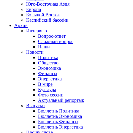
Юго-Восточная Азия
Европа
Большой Восток
Каспийский бассейн
Архив
Интервью
Вопрос-ответ
Сложный вопрос
Наши
Новости
Политика
Общество
Экономика
Финансы
Энергетика
В мире
Культура
Фото сессии
Актуальный репортаж
Выпуски
Бюллетнь Политика
Бюллетнь Экономика
Бюллетнь Финансы
Бюллетнь Энергетика
Прошу слова