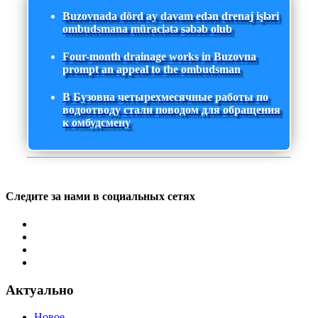
Buzovnada dörd ay davam edən drenaj işləri
ombudsmana müraciətə səbəb olub
Four-month drainage works in Buzovna
prompt an appeal to the ombudsman
В Бузовна четырехмесячные работы по
водоотводу стали поводом для обращения
к омбудсмену
Следите за нами в социальных сетях
Актуально
Новое