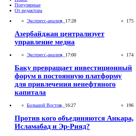
Популярные
От редактора
Экспресс-анализ,
17:28
175
Азербайджан централизует
управление медиа
Экспресс-анализ,
17:00
174
Баку превращает инвестиционный
форум в постоянную платформу
для привлечения ненефтяного
капитала
Большой Восток,
16:27
196
Против кого объединяются Анкара,
Исламабад и Эр-Рияд?