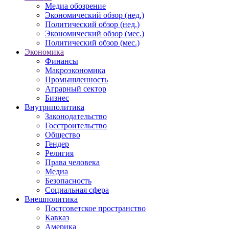
Медиа обозрение
Экономический обзор (нед.)
Политический обзор (нед.)
Экономический обзор (мес.)
Политический обзор (мес.)
Экономика
Финансы
Макроэкономика
Промышленность
Аграрный сектор
Бизнес
Внутриполитика
Законодательство
Госстроительство
Общество
Гендер
Религия
Права человека
Медиа
Безопасность
Социальная сфера
Внешполитика
Постсоветское пространство
Кавказ
Америка