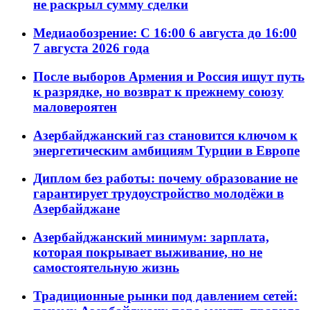
не раскрыл сумму сделки
Медиаобозрение: С 16:00 6 августа до 16:00
7 августа 2026 года
После выборов Армения и Россия ищут путь
к разрядке, но возврат к прежнему союзу
маловероятен
Азербайджанский газ становится ключом к
энергетическим амбициям Турции в Европе
Диплом без работы: почему образование не
гарантирует трудоустройство молодёжи в
Азербайджане
Азербайджанский минимум: зарплата,
которая покрывает выживание, но не
самостоятельную жизнь
Традиционные рынки под давлением сетей: