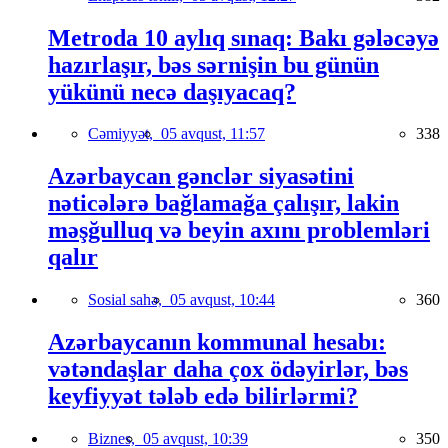
Metroda 10 aylıq sınaq: Bakı gələcəyə
hazırlaşır, bəs sərnişin bu günün
yükünü necə daşıyacaq?
Cəmiyyət,
05 avqust, 11:57
338
Azərbaycan gənclər siyasətini
nəticələrə bağlamağa çalışır, lakin
məşğulluq və beyin axını problemləri
qalır
Sosial sahə,
05 avqust, 10:44
360
Azərbaycanın kommunal hesabı:
vətəndaşlar daha çox ödəyirlər, bəs
keyfiyyət tələb edə bilirlərmi?
Biznes,
05 avqust, 10:39
350