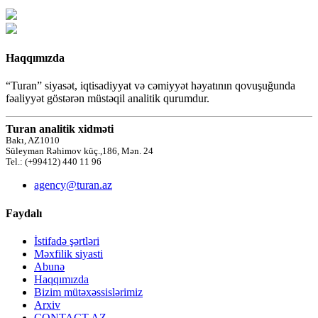
Haqqımızda
“Turan” siyasət, iqtisadiyyat və cəmiyyət həyatının qovuşuğunda
fəaliyyət göstərən müstəqil analitik qurumdur.
Turan analitik xidməti
Bakı, AZ1010
Süleyman Rəhimov küç.,186, Mən. 24
Tel.: (+99412) 440 11 96
agency@turan.az
Faydalı
İstifadə şərtləri
Məxfilik siyasti
Abunə
Haqqımızda
Bizim mütəxəssislərimiz
Arxiv
CONTACT AZ