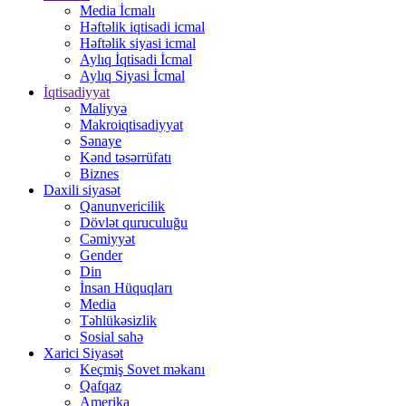
Media İcmalı
Həftəlik iqtisadi icmal
Həftəlik siyasi icmal
Aylıq İqtisadi İcmal
Aylıq Siyasi İcmal
İqtisadiyyat
Maliyyə
Makroiqtisadiyyat
Sənaye
Kənd təsərrüfatı
Biznes
Daxili siyasət
Qanunvericilik
Dövlət quruculuğu
Cəmiyyət
Gender
Din
İnsan Hüquqları
Media
Təhlükəsizlik
Sosial sahə
Xarici Siyasət
Keçmiş Sovet məkanı
Qafqaz
Amerika