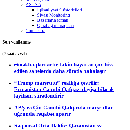
ASTNA
İqtisadiyyat Göstəriciləri
Siyası Monitorinq
Bazarların icmalı
Qarabağ münaqişəsi
Contact az
Son yenilənmə
(7 saat əvvəl)
Əməkhaqları artır, lakin həyat ən çox hiss
edilən sahələrdə daha sürətlə bahalaşır
“Tramp marşrutu” reallığa çevrilir:
Ermənistan Cənubi Qafqazı dəyişə biləcək
layihəni sürətləndirir
ABŞ və Çin Cənubi Qafqazda marşrutlar
uğrunda rəqabət aparır
Rəqəmsal Orta Dəhliz: Qazaxıstan və