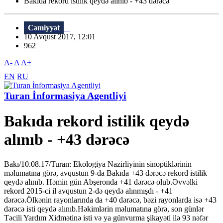
Bakıda rekord istilik qeydə alınıb - +43 dərəcə
Cəmiyyət
10 Avqust 2017, 12:01
962
A-
A
A+
EN
RU
Turan İnformasiya Agentliyi
Bakıda rekord istilik qeydə
alınıb - +43 dərəcə
Bakı/10.08.17/Turan: Ekologiya Nazirliyinin sinoptiklərinin
məlumatına görə, avqustun 9-da Bakıda +43 dərəcə rekord istilik
qeydə alınıb. Həmin gün Abşeronda +41 dərəcə olub.Əvvəlki
rekord 2015-ci il avqustun 2-də qeydə alınmışdı - +41
dərəcə.Ölkənin rayonlarında da +40 dərəcə, bəzi rayonlarda isə +43
dərəcə isti qeydə alınıb.Həkimlərin məlumatına görə, son günlər
Təcili Yardım Xidmətinə isti və ya günvurma şikayəti ilə 93 nəfər