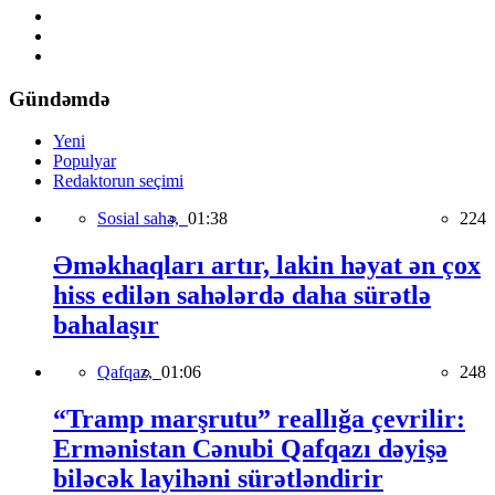
Gündəmdə
Yeni
Populyar
Redaktorun seçimi
Sosial sahə,
01:38
224
Əməkhaqları artır, lakin həyat ən çox
hiss edilən sahələrdə daha sürətlə
bahalaşır
Qafqaz,
01:06
248
“Tramp marşrutu” reallığa çevrilir:
Ermənistan Cənubi Qafqazı dəyişə
biləcək layihəni sürətləndirir