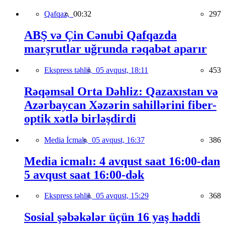
Qafqaz,
00:32
297
ABŞ və Çin Cənubi Qafqazda
marşrutlar uğrunda rəqabət aparır
Ekspress təhlil,
05 avqust, 18:11
453
Rəqəmsal Orta Dəhliz: Qazaxıstan və
Azərbaycan Xəzərin sahillərini fiber-
optik xətlə birləşdirdi
Media İcmalı,
05 avqust, 16:37
386
Media icmalı: 4 avqust saat 16:00-dan
5 avqust saat 16:00-dək
Ekspress təhlil,
05 avqust, 15:29
368
Sosial şəbəkələr üçün 16 yaş həddi