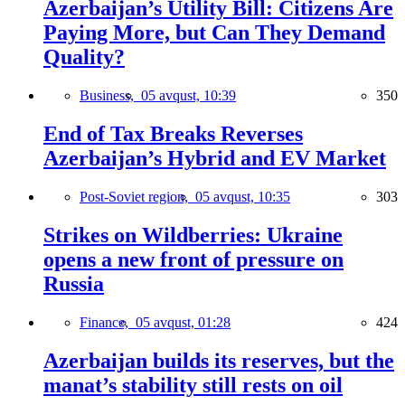
Azerbaijan’s Utility Bill: Citizens Are
Paying More, but Can They Demand
Quality?
Business,
05 avqust, 10:39
350
End of Tax Breaks Reverses
Azerbaijan’s Hybrid and EV Market
Post-Soviet region,
05 avqust, 10:35
303
Strikes on Wildberries: Ukraine
opens a new front of pressure on
Russia
Finance,
05 avqust, 01:28
424
Azerbaijan builds its reserves, but the
manat’s stability still rests on oil