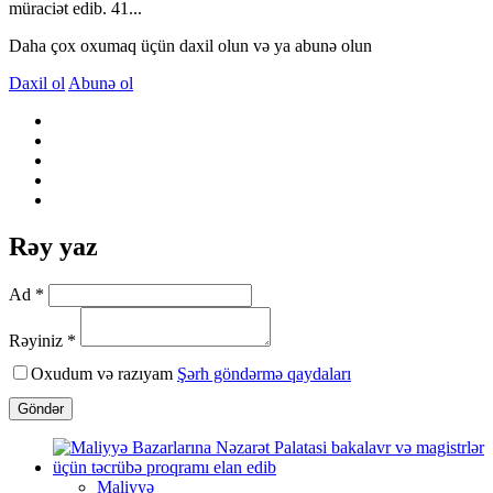
müraciət edib. 41...
Daha çox oxumaq üçün daxil olun və ya abunə olun
Daxil ol
Abunə ol
Rəy yaz
Ad *
Rəyiniz *
Oxudum və razıyam
Şərh göndərmə qaydaları
Göndər
Maliyyə