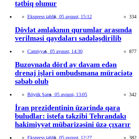
tətbiq olunur
Ekspress təhlil,
05 avqust, 15:12
334
Dövlət əmlakının qurumlar arasında
verilməsi qaydaları sadələşdirilib
Cəmiyyət,
05 avqust, 14:30
877
Buzovnada dörd ay davam edən
drenaj işləri ombudsmana müraciətə
səbəb olub
Böyük Şərq,
05 avqust, 13:05
342
İran prezidentinin üzərində qara
buludlar: istefa təkzibi Tehrandakı
hakimiyyət mübarizəsini üzə çıxarır
Ekspress təhlil,
05 avqust, 12:27
382