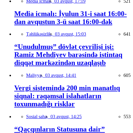
Media İcmalı,
03 avqust, 17:19
521
Media icmalı: İyulun 31-i saat 16:00-
dan avqustun 3-ü saat 16:00-dək
Təhlükəsizlik,
03 avqust, 15:03
641
“Unudulmuş” dövlət çevrilişi işi:
Ramiz Mehdiyev barəsində istintaq
diqqət mərkəzindən uzaqlaşıb
Maliyyə,
03 avqust, 14:41
605
Vergi sistemində 200 min manatlıq
siqnal: rəqəmsal islahatların
toxunmadığı risklər
Sosial sahə,
03 avqust, 14:25
553
“Qaçqınların Statusuna dair”