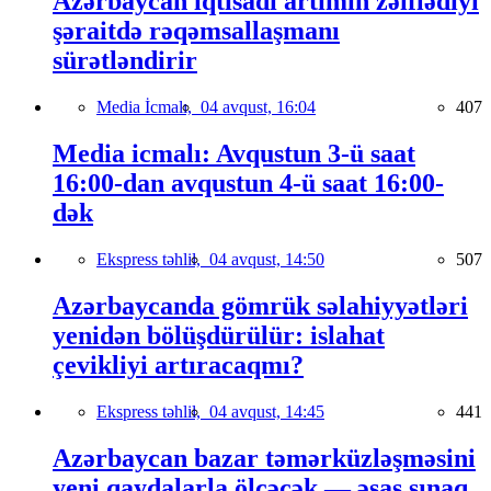
Azərbaycan iqtisadi artımın zəiflədiyi
şəraitdə rəqəmsallaşmanı
sürətləndirir
Media İcmalı,
04 avqust, 16:04
407
Media icmalı: Avqustun 3-ü saat
16:00-dan avqustun 4-ü saat 16:00-
dək
Ekspress təhlil,
04 avqust, 14:50
507
Azərbaycanda gömrük səlahiyyətləri
yenidən bölüşdürülür: islahat
çevikliyi artıracaqmı?
Ekspress təhlil,
04 avqust, 14:45
441
Azərbaycan bazar təmərküzləşməsini
yeni qaydalarla ölçəcək — əsas sınaq