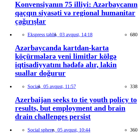
Konvensiyanın 75 illiyi: Azərbaycanın
qaçqın siyasəti və regional humanitar
çağırışlar
Ekspress təhlil,
03 avqust, 14:18
680
Azərbaycanda kartdan-karta
köçürmələrə yeni limitlər kölgə
iqtisadiyyatını hədəfə alır, lakin
suallar doğurur
Social,
05 avqust, 11:57
338
Azerbaijan seeks to tie youth policy to
results, but employment and brain
drain challenges persist
Social sphere,
05 avqust, 10:44
360