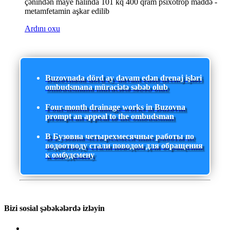
çənindən maye halında 101 kq 400 qram psixotrop maddə -
metamfetamin aşkar edilib
Ardını oxu
Buzovnada dörd ay davam edən drenaj işləri
ombudsmana müraciətə səbəb olub
Four-month drainage works in Buzovna
prompt an appeal to the ombudsman
В Бузовна четырехмесячные работы по
водоотводу стали поводом для обращения
к омбудсмену
Bizi sosial şəbəkələrdə izləyin