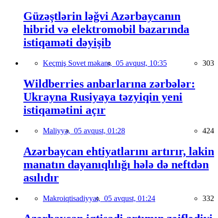
Güzəştlərin ləğvi Azərbaycanın
hibrid və elektromobil bazarında
istiqaməti dəyişib
Keçmiş Sovet məkanı,
05 avqust, 10:35
303
Wildberries anbarlarına zərbələr:
Ukrayna Rusiyaya təzyiqin yeni
istiqamətini açır
Maliyyə,
05 avqust, 01:28
424
Azərbaycan ehtiyatlarını artırır, lakin
manatın dayanıqlılığı hələ də neftdən
asılıdır
Makroiqtisadiyyat,
05 avqust, 01:24
332