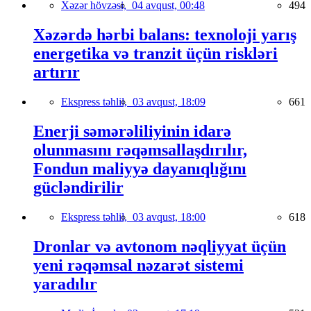
Xəzər hövzəsi,
04 avqust, 00:48
494
Xəzərdə hərbi balans: texnoloji yarış
energetika və tranzit üçün riskləri
artırır
Ekspress təhlil,
03 avqust, 18:09
661
Enerji səmərəliliyinin idarə
olunmasını rəqəmsallaşdırılır,
Fondun maliyyə dayanıqlığını
gücləndirilir
Ekspress təhlil,
03 avqust, 18:00
618
Dronlar və avtonom nəqliyyat üçün
yeni rəqəmsal nəzarət sistemi
yaradılır