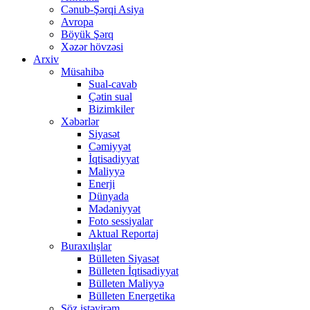
Cənub-Şərqi Asiya
Avropa
Böyük Şərq
Xəzər hövzəsi
Arxiv
Müsahibə
Sual-cavab
Çətin sual
Bizimkiler
Xəbərlər
Siyasət
Cəmiyyət
İqtisadiyyat
Maliyyə
Enerji
Dünyada
Mədəniyyət
Foto sessiyalar
Aktual Reportaj
Buraxılışlar
Bülleten Siyasət
Bülleten İqtisadiyyat
Bülleten Maliyyə
Bülleten Energetika
Söz istəyirəm