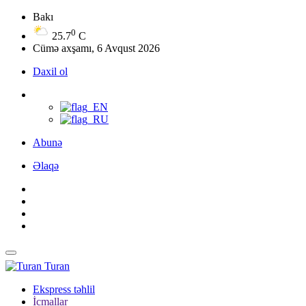
Bakı
0
25.7
C
Cümə axşamı, 6 Avqust 2026
Daxil ol
Abunə
Əlaqə
Turan
Ekspress təhlil
İcmallar