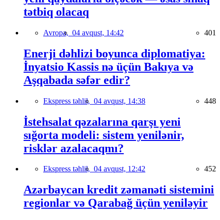
tətbiq olacaq
Avropa,
04 avqust, 14:42
401
Enerji dəhlizi boyunca diplomatiya:
İnyatsio Kassis nə üçün Bakıya və
Aşqabada səfər edir?
Ekspress təhlil,
04 avqust, 14:38
448
İstehsalat qəzalarına qarşı yeni
sığorta modeli: sistem yenilənir,
risklər azalacaqmı?
Ekspress təhlil,
04 avqust, 12:42
452
Azərbaycan kredit zəmanəti sistemini
regionlar və Qarabağ üçün yeniləyir