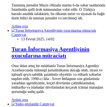
Tanınmış jurnalist Mayis Əlizadə martın 6-da səhər saatlarında
İstanbulda qəfil ürək tutmasından vəfat edib. O Türkiyə
barədə analitik təfəkkürü, bu ölkənin tarixi və siyasəti ilə bağlı
dərin biliyi ilə tanınan jurnalist və tərcüməçi idi.
Ardını oxu
Cəmiyyət
13 Fevral 2025, 14:02
Turan İnformasiya Agentliyinin
oxucularına müraciətı
Otuz ildən artıq bir müddətdə Turan İnformasiya Agentliyi
Azərbaycanda müstəqil jurnalistikanın dayağı olub, siyasi və
iqtisadi qeyri-sabitlik şəraitində obyektiv və etibarlı xəbərlər
təqdim edib. 1990-cı ildə - Sovet İttifaqının son günlərində
yaradılan agentliyimiz, keçid dövrünün çətinliklərindən,
müharibə və islahatlar dövrlərindən keçərək ictimai maraqları
qorumağa sadiq qalıb.
Ardını oxu
Cəmiyyət