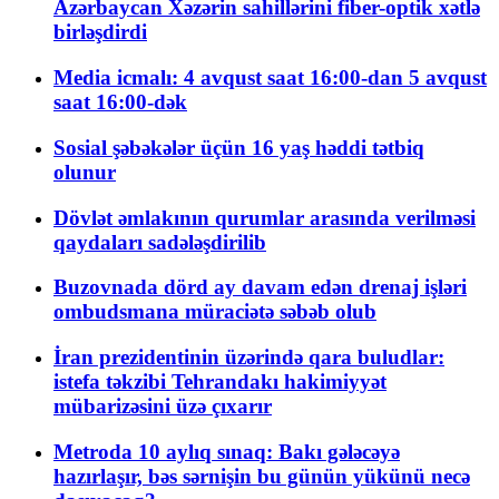
Azərbaycan Xəzərin sahillərini fiber-optik xətlə
birləşdirdi
Media icmalı: 4 avqust saat 16:00-dan 5 avqust
saat 16:00-dək
Sosial şəbəkələr üçün 16 yaş həddi tətbiq
olunur
Dövlət əmlakının qurumlar arasında verilməsi
qaydaları sadələşdirilib
Buzovnada dörd ay davam edən drenaj işləri
ombudsmana müraciətə səbəb olub
İran prezidentinin üzərində qara buludlar:
istefa təkzibi Tehrandakı hakimiyyət
mübarizəsini üzə çıxarır
Metroda 10 aylıq sınaq: Bakı gələcəyə
hazırlaşır, bəs sərnişin bu günün yükünü necə