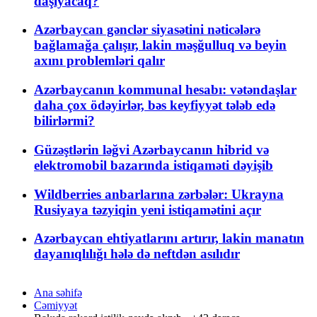
daşıyacaq?
Azərbaycan gənclər siyasətini nəticələrə
bağlamağa çalışır, lakin məşğulluq və beyin
axını problemləri qalır
Azərbaycanın kommunal hesabı: vətəndaşlar
daha çox ödəyirlər, bəs keyfiyyət tələb edə
bilirlərmi?
Güzəştlərin ləğvi Azərbaycanın hibrid və
elektromobil bazarında istiqaməti dəyişib
Wildberries anbarlarına zərbələr: Ukrayna
Rusiyaya təzyiqin yeni istiqamətini açır
Azərbaycan ehtiyatlarını artırır, lakin manatın
dayanıqlılığı hələ də neftdən asılıdır
Ana səhifə
Cəmiyyət