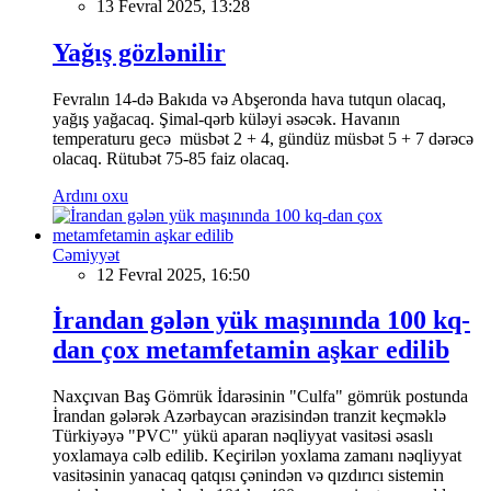
13 Fevral 2025, 13:28
Yağış gözlənilir
Fevralın 14-də Bakıda və Abşeronda hava tutqun olacaq,
yağış yağacaq. Şimal-qərb küləyi əsəcək. Havanın
temperaturu gecə müsbət 2 + 4, gündüz müsbət 5 + 7 dərəcə
olacaq. Rütubət 75-85 faiz olacaq.
Ardını oxu
Cəmiyyət
12 Fevral 2025, 16:50
İrandan gələn yük maşınında 100 kq-
dan çox metamfetamin aşkar edilib
Naxçıvan Baş Gömrük İdarəsinin "Culfa" gömrük postunda
İrandan gələrək Azərbaycan ərazisindən tranzit keçməklə
Türkiyəyə "PVC" yükü aparan nəqliyyat vasitəsi əsaslı
yoxlamaya cəlb edilib. Keçirilən yoxlama zamanı nəqliyyat
vasitəsinin yanacaq qatqısı çənindən və qızdırıcı sistemin