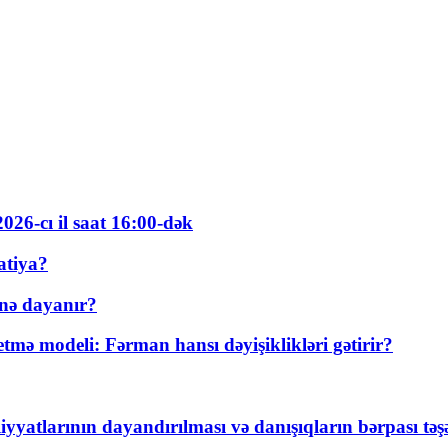
026-cı il saat 16:00-dək
atiya?
nə dayanır?
ə modeli: Fərman hansı dəyişiklikləri gətirir?
yyatlarının dayandırılması və danışıqların bərpası tə