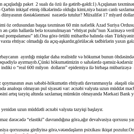
nın açıqladığı paket 2 sualı da özü ilə gətirib-gəldi:1) Açıqlanan təxmi
) Qərbin inkişaf etmiş ölkələrində olduğu kimi,niyə bazarı canlı saxla
 dünyasının dəstəklənməsi nəzərdə tutulur? Müxalifət 17 mlyard dollarl
kimi öz ordusundan başqa təxminən 60 min nəfərlik Azad Suriya Ordusun
 çətin hallarda belə toxunulmayan “ehtiyat pulu”nun Xəzinəyə verilmə
l pompalaması” idi.Ona görə örtülü müharibə halında olan Türkiyənin b
vaxta ehtiyac olmadığı da açıq-aşkardır,görüləcək tədbirlərin yaxın gə
ərbaycanın ayırdığı miqdar daha realistdir və hökumət bunun öhdəsind
 məqsədiylə ayırmayıb.Çünki hökumətimizin o sahələrdə qəmsiz-kədərsiz
rə indiki o “real 600 milyon dolların” epidemiya ilə birbaşa mübarizə
z qoymasının əsas səbəbi-hökumətin ehtiyatlı davranmasıyla əlaqəli o
 analoqu olmayan pul siyasəti var: əcnəbi valyuta uzun müddət məcburi
əsini artıq təzyiq altında saxlamaq mümkün olmayanda Mərkəzi Bank ya
 yenidən uzun müddətli əcnəbi valyuta təzyiqi başlayır.
z dərəcədə “elastiki” davrandığına görə,ağır devalvasiya qorxusu ya
asiya qorxusuna girdiyinə görə,vətəndaşların psixikası ikiqat pozulu