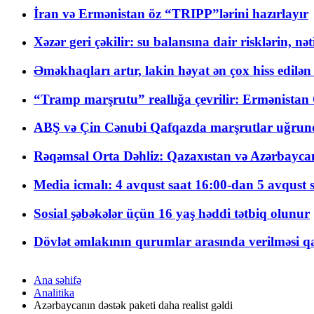
İran və Ermənistan öz “TRIPP”lərini hazırlayır
Xəzər geri çəkilir: su balansına dair risklərin, nə
Əməkhaqları artır, lakin həyat ən çox hiss edilən
“Tramp marşrutu” reallığa çevrilir: Ermənistan C
ABŞ və Çin Cənubi Qafqazda marşrutlar uğrund
Rəqəmsal Orta Dəhliz: Qazaxıstan və Azərbaycan Xə
Media icmalı: 4 avqust saat 16:00-dan 5 avqust 
Sosial şəbəkələr üçün 16 yaş həddi tətbiq olunur
Dövlət əmlakının qurumlar arasında verilməsi qay
Ana səhifə
Analitika
Azərbaycanın dəstək paketi daha realist gəldi