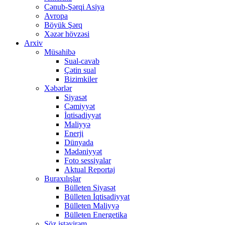
Cənub-Şərqi Asiya
Avropa
Böyük Şərq
Xəzər hövzəsi
Arxiv
Müsahibə
Sual-cavab
Çətin sual
Bizimkiler
Xəbərlər
Siyasət
Cəmiyyət
İqtisadiyyat
Maliyyə
Enerji
Dünyada
Mədəniyyət
Foto sessiyalar
Aktual Reportaj
Buraxılışlar
Bülleten Siyasət
Bülleten İqtisadiyyat
Bülleten Maliyyə
Bülleten Energetika
Söz istəyirəm