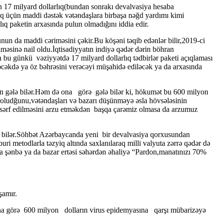
nən 17 milyard dollarlıq(bundan sonrakı devalvasiya hesaba
maq üçün maddi dəstək vətəndaşlara birbaşa nəğd yardımı kimi
ıq paketin arxasında pulun olmadığını iddia edir.
un da maddi cəriməsini çəkir.Bu köşəni təqib edənlər bilir,2019-ci
sinə nail oldu.İqtisadiyyatın indiyə qədər dərin böhran
u günkü vəziyyətdə 17 milyard dollarlıq tədbirlər paketi açıqlaması
ləcəkdə ya öz bəhrəsini verəcəyi müşahidə ediləcək ya da arxasında
ən gələ bilər.Həm də ona görə gələ bilər ki, hökumət bu 600 milyon
 oludğunu,vətəndaşları və bazarı düşünməyə əsla hövsələsinin
yə sərf edilməsini arzu etməkdən başqa çarəmiz olmasa da arzumuz
la bilər.Söhbət Azərbaycanda yeni bir devalvasiya qorxusundan
 metodlarla təzyiq altında saxlanılaraq milli valyuta zərrə qədər də
 şənbə ya da bazar ertəsi səhərdən əhaliyə “Pardon,manatınızı 70%
şamır.
r.Ona görə 600 milyon dolların virus epidemyasına qarşı mübarizəyə