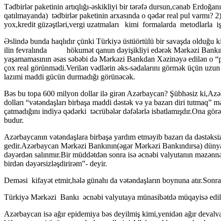
Tədbirlər paketinin artıqlığı-əskikliyi bir tərəfə dursun,cənab Erdoğa
qatılmayanda) tədbirlər paketinin arxasında o qədər real pul varmı? 2
yox,kredit güzəştləri,vergi uzatmaları kimi formalarda metodlarla iş
Əslində bunda haqlıdır çünki Türkiyə üstüörtülü bir savaşda olduğu 
ilin fevralında hökumət qanun dəyişikliyi edərək Mərkəzi Bankın ən
yaşamamasının əsas səbəbi də Mərkəzi Bankdan Xəzinəyə edilən o “pu
çox real görünmədi.Verilən vədlərin əks-sədalarını görmək üçün uzun 
lazımi maddi gücün durmadığı görünəcək.
Bəs bu topa 600 milyon dollar ilə girən Azərbaycan? Şübhəsiz ki,Az
dolları “vətəndaşları birbaşa maddi dəstək və ya bazarı diri tutmaq”
çatmadığını indiyə qədərki təcrübələr dəfələrlə isbatlamışdır.Ona gö
budur.
Azərbaycanın vətəndaşlara birbaşa yardım etməyib bazarı da dəstəksi
gedir.Azərbaycan Mərkəzi Bankının(əgər Mərkəzi Bankındırsa) dünyada
dəyərdən salınmır.Bir müddətdən sonra isə əcnəbi valyutanın məzənn
birdən dəyərsizləşdirirəm”- deyir.
Deməsi kifayət etmir,hələ günahı da vətəndaşların boynuna atır.Sonra
Türkiyə Mərkəzi Bankı əcnəbi valyutaya münasibətdə müqayisə edilmə
Azərbaycan isə ağır epidemiya bəs deyilmiş kimi,yenidən ağır devalv