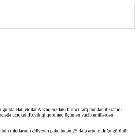
ni gündə elan etdilər.Ancaq aradakı birinci fərq bundan ibarət idi
aciətlə açıqladı.Reytinqi qorumaq üçün ən vacib amillərdən
nin miqdarının Əliyevin paketindən 25 dəfə artıq olduğu görünür.