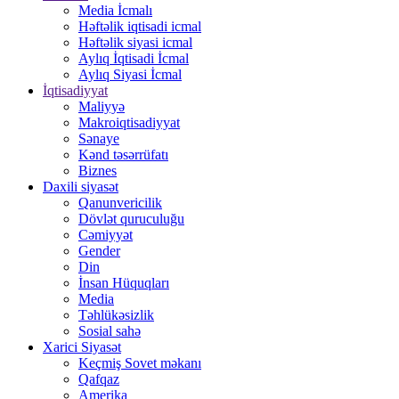
Media İcmalı
Həftəlik iqtisadi icmal
Həftəlik siyasi icmal
Aylıq İqtisadi İcmal
Aylıq Siyasi İcmal
İqtisadiyyat
Maliyyə
Makroiqtisadiyyat
Sənaye
Kənd təsərrüfatı
Biznes
Daxili siyasət
Qanunvericilik
Dövlət quruculuğu
Cəmiyyət
Gender
Din
İnsan Hüquqları
Media
Təhlükəsizlik
Sosial sahə
Xarici Siyasət
Keçmiş Sovet məkanı
Qafqaz
Amerika