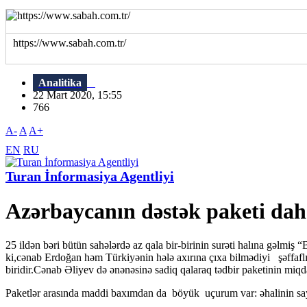
https://www.sabah.com.tr/
Analitika
22 Mart 2020, 15:55
766
A-
A
A+
EN
RU
Turan İnformasiya Agentliyi
Azərbaycanın dəstək paketi daha
25 ildən bəri bütün sahələrdə az qala bir-birinin surəti halına gəlmiş “
ki,cənab Erdoğan həm Türkiyənin hələ axırına çıxa bilmədiyi şəffafl
biridir.Cənab Əliyev də ənənəsinə sadiq qalaraq tədbir paketinin miqdar
Paketlər arasında maddi baxımdan da böyük uçurum var: əhalinin say