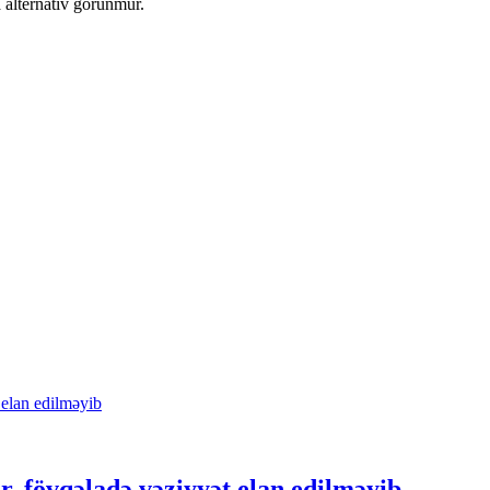
 alternativ görünmür.
, fövqəladə vəziyyət elan edilməyib