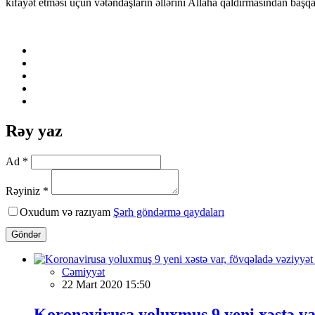
kifayət etməsi üçün vətəndaşların əllərini Allaha qaldırmasından başqa
Rəy yaz
Ad *
Rəyiniz *
Oxudum və razıyam
Şərh göndərmə qaydaları
Göndər
Cəmiyyət
22 Mart 2020 15:50
Koronavirusa yoluxmuş 9 yeni xəstə var