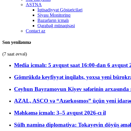
ASTNA
İqtisadiyyat Göstəriciləri
Siyası Monitorinq
Bazarların icmalı
Qarabağ münaqişəsi
Contact az
Son yenilənmə
(7 saat əvvəl)
Media icmalı: 5 avqust saat 16:00-dan 6 avqust 2
Gömrükdə keyfiyyət inqilabı, yoxsa yeni bürokr
Ceyhun Bayramovun Kiyev səfərinin arxasında 
AZAL, ASCO və “Azərkosmos” üçün yeni idarəetm
Məhkəmə icmalı: 3–5 avqust 2026-cı il
Sülh naminə diplomatiya: Tokayevin döyüş əməli