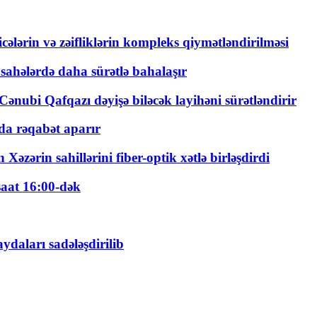
ticələrin və zəifliklərin kompleks qiymətləndirilməsi
 sahələrdə daha sürətlə bahalaşır
ənubi Qafqazı dəyişə biləcək layihəni sürətləndirir
a rəqabət aparır
zərin sahillərini fiber-optik xətlə birləşdirdi
saat 16:00-dək
daları sadələşdirilib