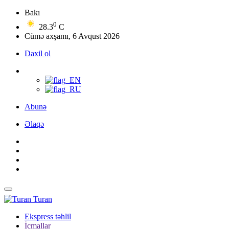
Bakı
0
28.3
C
Cümə axşamı, 6 Avqust 2026
Daxil ol
Abunə
Əlaqə
Turan
Ekspress təhlil
İcmallar