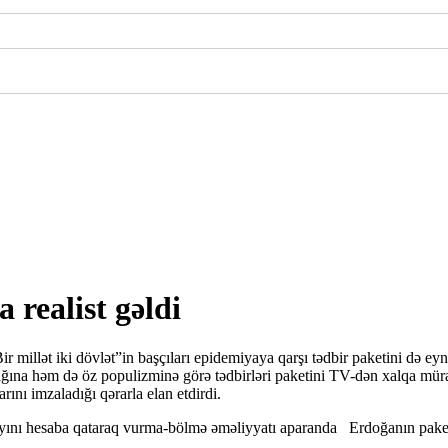
 realist gəldi
Bir millət iki dövlət”in başçıları epidemiyaya qarşı tədbir paketini də ey
ığına həm də öz populizminə görə tədbirləri paketini TV-dən xalqa mür
ını imzaladığı qərarla elan etdirdi.
ını hesaba qataraq vurma-bölmə əməliyyatı aparanda Erdoğanın paketi