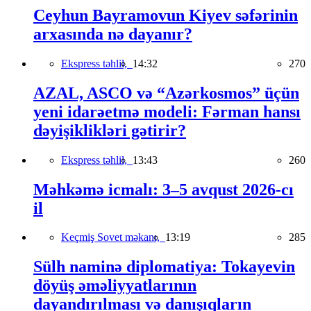
Ceyhun Bayramovun Kiyev səfərinin
arxasında nə dayanır?
Ekspress təhlil,
14:32
270
AZAL, ASCO və “Azərkosmos” üçün
yeni idarəetmə modeli: Fərman hansı
dəyişiklikləri gətirir?
Ekspress təhlil,
13:43
260
Məhkəmə icmalı: 3–5 avqust 2026-cı
il
Keçmiş Sovet məkanı,
13:19
285
Sülh naminə diplomatiya: Tokayevin
döyüş əməliyyatlarının
dayandırılması və danışıqların