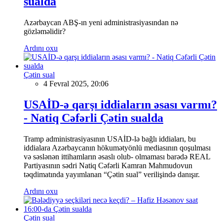
sualda
Azərbaycan ABŞ-ın yeni administrasiyasından nə
gözləməlidir?
Ardını oxu
Çətin sual
4 Fevral 2025, 20:06
USAİD-ə qarşı iddiaların əsası varmı?
- Natiq Cəfərli Çətin sualda
Tramp administrasiyasının USAİD-lə bağlı iddiaları, bu
iddialara Azərbaycanın hökumətyönlü mediasının qoşulması
və səslənən ittihamların əsaslı olub- olmaması barədə REAL
Partiyasının sədri Natiq Cəfərli Kamran Mahmudovun
təqdimatında yayımlanan “Çətin sual” verilişində danışır.
Ardını oxu
Çətin sual