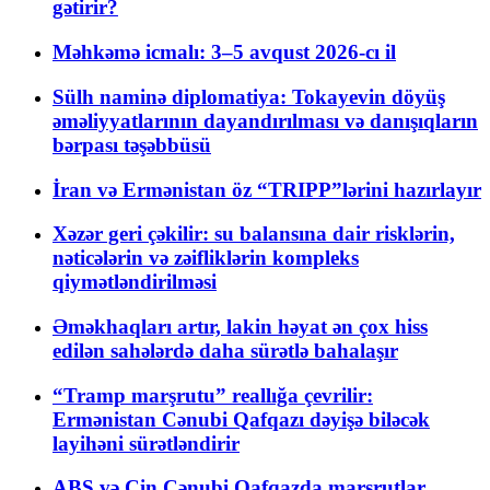
gətirir?
Məhkəmə icmalı: 3–5 avqust 2026-cı il
Sülh naminə diplomatiya: Tokayevin döyüş
əməliyyatlarının dayandırılması və danışıqların
bərpası təşəbbüsü
İran və Ermənistan öz “TRIPP”lərini hazırlayır
Xəzər geri çəkilir: su balansına dair risklərin,
nəticələrin və zəifliklərin kompleks
qiymətləndirilməsi
Əməkhaqları artır, lakin həyat ən çox hiss
edilən sahələrdə daha sürətlə bahalaşır
“Tramp marşrutu” reallığa çevrilir:
Ermənistan Cənubi Qafqazı dəyişə biləcək
layihəni sürətləndirir
ABŞ və Çin Cənubi Qafqazda marşrutlar