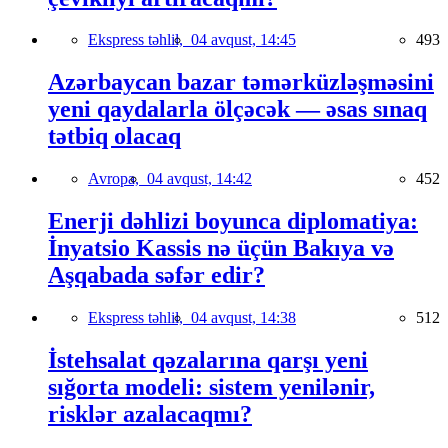
Ekspress təhlil,
04 avqust, 14:45
493
Azərbaycan bazar təmərküzləşməsini
yeni qaydalarla ölçəcək — əsas sınaq
tətbiq olacaq
Avropa,
04 avqust, 14:42
452
Enerji dəhlizi boyunca diplomatiya:
İnyatsio Kassis nə üçün Bakıya və
Aşqabada səfər edir?
Ekspress təhlil,
04 avqust, 14:38
512
İstehsalat qəzalarına qarşı yeni
sığorta modeli: sistem yenilənir,
risklər azalacaqmı?