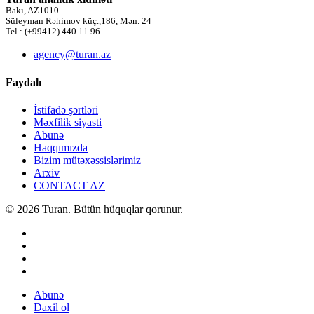
Bakı, AZ1010
Süleyman Rəhimov küç.,186, Mən. 24
Tel.: (+99412) 440 11 96
agency@turan.az
Faydalı
İstifadə şərtləri
Məxfilik siyasti
Abunə
Haqqımızda
Bizim mütəxəssislərimiz
Arxiv
CONTACT AZ
© 2026 Turan. Bütün hüquqlar qorunur.
Abunə
Daxil ol