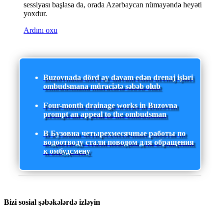
sessiyası başlasa da, orada Azərbaycan nümayəndə heyəti
yoxdur.
Ardını oxu
Buzovnada dörd ay davam edən drenaj işləri
ombudsmana müraciətə səbəb olub
Four-month drainage works in Buzovna
prompt an appeal to the ombudsman
В Бузовна четырехмесячные работы по
водоотводу стали поводом для обращения
к омбудсмену
Bizi sosial şəbəkələrdə izləyin