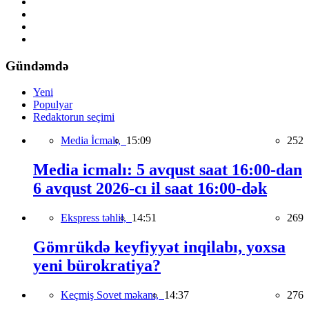
Gündəmdə
Yeni
Populyar
Redaktorun seçimi
Media İcmalı,
15:09
252
Media icmalı: 5 avqust saat 16:00-dan
6 avqust 2026-cı il saat 16:00-dək
Ekspress təhlil,
14:51
269
Gömrükdə keyfiyyət inqilabı, yoxsa
yeni bürokratiya?
Keçmiş Sovet məkanı,
14:37
276