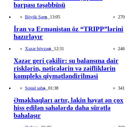
bərpası təşəbbüsü
Böyük Şərq,
13:05
270
İran və Ermənistan öz “TRIPP”lərini
hazırlayır
Xəzər hövzəsi,
12:31
246
Xəzər geri çəkilir: su balansına dair
risklərin, nəticələrin və zəifliklərin
kompleks qiymətləndirilməsi
Sosial sahə,
01:38
341
Əməkhaqları artır, lakin həyat ən çox
hiss edilən sahələrdə daha sürətlə
bahalaşır