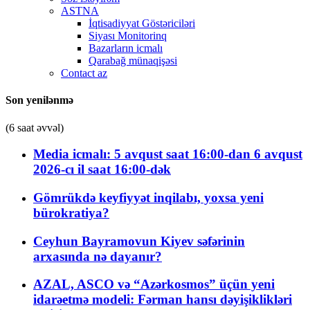
ASTNA
İqtisadiyyat Göstəriciləri
Siyası Monitorinq
Bazarların icmalı
Qarabağ münaqişəsi
Contact az
Son yenilənmə
(6 saat əvvəl)
Media icmalı: 5 avqust saat 16:00-dan 6 avqust
2026-cı il saat 16:00-dək
Gömrükdə keyfiyyət inqilabı, yoxsa yeni
bürokratiya?
Ceyhun Bayramovun Kiyev səfərinin
arxasında nə dayanır?
AZAL, ASCO və “Azərkosmos” üçün yeni
idarəetmə modeli: Fərman hansı dəyişiklikləri