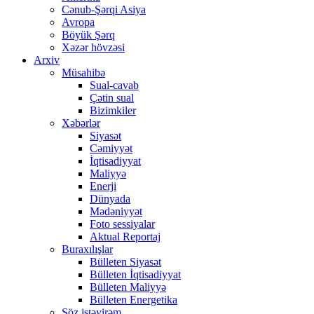
Cənub-Şərqi Asiya
Avropa
Böyük Şərq
Xəzər hövzəsi
Arxiv
Müsahibə
Sual-cavab
Çətin sual
Bizimkiler
Xəbərlər
Siyasət
Cəmiyyət
İqtisadiyyat
Maliyyə
Enerji
Dünyada
Mədəniyyət
Foto sessiyalar
Aktual Reportaj
Buraxılışlar
Bülleten Siyasət
Bülleten İqtisadiyyat
Bülleten Maliyyə
Bülleten Energetika
Söz istəyirəm