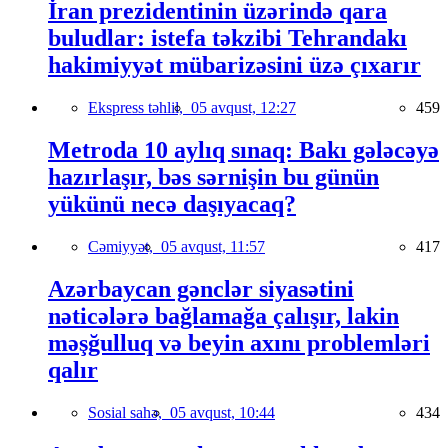
İran prezidentinin üzərində qara
buludlar: istefa təkzibi Tehrandakı
hakimiyyət mübarizəsini üzə çıxarır
Ekspress təhlil,
05 avqust, 12:27
459
Metroda 10 aylıq sınaq: Bakı gələcəyə
hazırlaşır, bəs sərnişin bu günün
yükünü necə daşıyacaq?
Cəmiyyət,
05 avqust, 11:57
417
Azərbaycan gənclər siyasətini
nəticələrə bağlamağa çalışır, lakin
məşğulluq və beyin axını problemləri
qalır
Sosial sahə,
05 avqust, 10:44
434