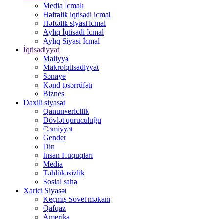
Media İcmalı
Həftəlik iqtisadi icmal
Həftəlik siyasi icmal
Aylıq İqtisadi İcmal
Aylıq Siyasi İcmal
İqtisadiyyat
Maliyyə
Makroiqtisadiyyat
Sənaye
Kənd təsərrüfatı
Biznes
Daxili siyasət
Qanunvericilik
Dövlət quruculuğu
Cəmiyyət
Gender
Din
İnsan Hüquqları
Media
Təhlükəsizlik
Sosial sahə
Xarici Siyasət
Keçmiş Sovet məkanı
Qafqaz
Amerika