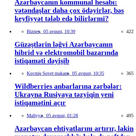
Azərbaycanın kommunal hesabı:
vətəndaşlar daha çox ödəyirlər, bəs
keyfiyyət tələb edə bilirlərmi?
Biznes,
05 avqust, 10:39
422
Güzəştlərin ləğvi Azərbaycanın
hibrid və elektromobil bazarında
istiqaməti dəyişib
Keçmiş Sovet məkanı,
05 avqust, 10:35
365
Wildberries anbarlarına zərbələr:
Ukrayna Rusiyaya təzyiqin yeni
istiqamətini açır
Maliyyə,
05 avqust, 01:28
495
Azərbaycan ehtiyatlarını artırır, lakin