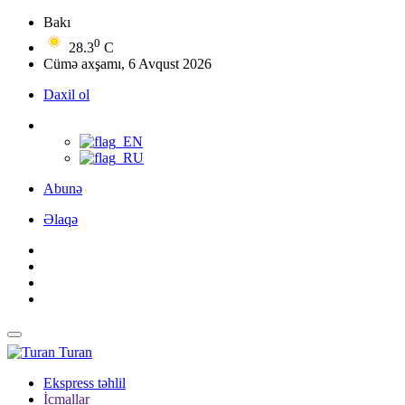
Bakı
0
28.3
C
Cümə axşamı, 6 Avqust 2026
Daxil ol
Abunə
Əlaqə
Turan
Ekspress təhlil
İcmallar