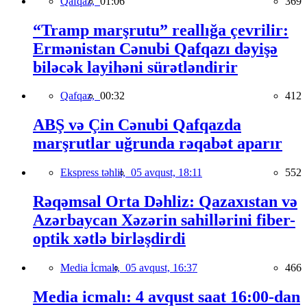
Qafqaz,
01:06
369
“Tramp marşrutu” reallığa çevrilir:
Ermənistan Cənubi Qafqazı dəyişə
biləcək layihəni sürətləndirir
Qafqaz,
00:32
412
ABŞ və Çin Cənubi Qafqazda
marşrutlar uğrunda rəqabət aparır
Ekspress təhlil,
05 avqust, 18:11
552
Rəqəmsal Orta Dəhliz: Qazaxıstan və
Azərbaycan Xəzərin sahillərini fiber-
optik xətlə birləşdirdi
Media İcmalı,
05 avqust, 16:37
466
Media icmalı: 4 avqust saat 16:00-dan