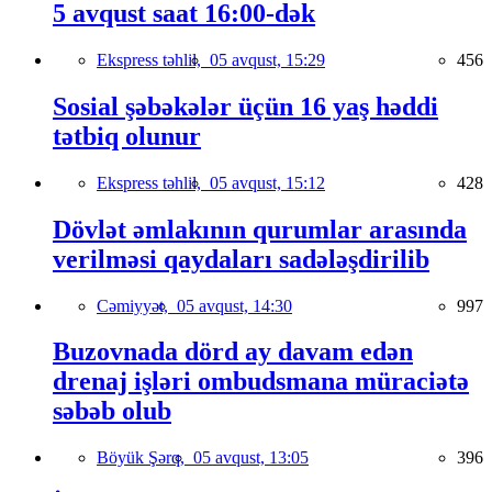
5 avqust saat 16:00-dək
Ekspress təhlil,
05 avqust, 15:29
456
Sosial şəbəkələr üçün 16 yaş həddi
tətbiq olunur
Ekspress təhlil,
05 avqust, 15:12
428
Dövlət əmlakının qurumlar arasında
verilməsi qaydaları sadələşdirilib
Cəmiyyət,
05 avqust, 14:30
997
Buzovnada dörd ay davam edən
drenaj işləri ombudsmana müraciətə
səbəb olub
Böyük Şərq,
05 avqust, 13:05
396