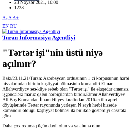
23 Noyabr 2021, 16:00
1228
A-
A
A+
EN
RU
Turan İnformasiya Agentliyi
"Tərtər işi"nin üstü niyə
açılmır?
Bakı/23.11.21/Turan: Azərbaycan ordusunun 1-ci korpusunun hərbi
hissələrindən birinin kəşfiyyat bölməsinin komandiri Elmar
Allahverdiyev səs-küyə səbəb olan "Tərtər işi" ilə əlaqədar amansız
işgəncələrə məruz qalan hərbiçilərdən biridir.Elmar Allahverdiyev
Ali Baş Komandan İlham Əliyev tərəfindən 2016-cı ilin aprel
döyüşlərində Tərtər rayonunda yerləşən N saylı hərbi hissədə
komandiri olduğu kəşfiyyat bölməsi ilə birlikdə göstərdiyi cəsarətə
görə...
Daha çox oxumaq üçün daxil olun və ya abunə olun