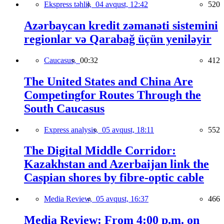
Ekspress təhlil,
04 avqust, 12:42
520
Azərbaycan kredit zəmanəti sistemini
regionlar və Qarabağ üçün yeniləyir
Caucasus,
00:32
412
The United States and China Are
Competingfor Routes Through the
South Caucasus
Express analysis,
05 avqust, 18:11
552
The Digital Middle Corridor:
Kazakhstan and Azerbaijan link the
Caspian shores by fibre-optic cable
Media Review,
05 avqust, 16:37
466
Media Review: From 4:00 p.m. on