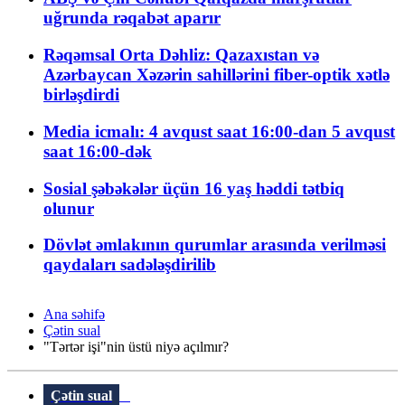
uğrunda rəqabət aparır
Rəqəmsal Orta Dəhliz: Qazaxıstan və
Azərbaycan Xəzərin sahillərini fiber-optik xətlə
birləşdirdi
Media icmalı: 4 avqust saat 16:00-dan 5 avqust
saat 16:00-dək
Sosial şəbəkələr üçün 16 yaş həddi tətbiq
olunur
Dövlət əmlakının qurumlar arasında verilməsi
qaydaları sadələşdirilib
Ana səhifə
Çətin sual
"Tərtər işi"nin üstü niyə açılmır?
Çətin sual