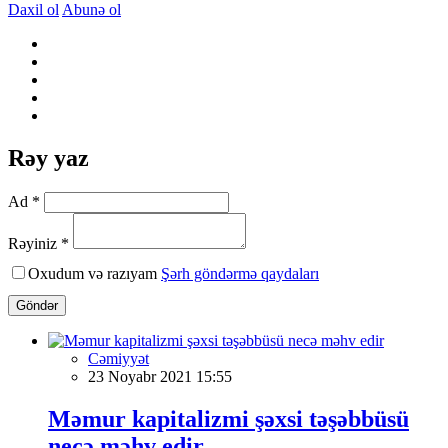
Daxil ol
Abunə ol
Rəy yaz
Ad *
Rəyiniz *
Oxudum və razıyam
Şərh göndərmə qaydaları
Göndər
Cəmiyyət
23 Noyabr 2021 15:55
Məmur kapitalizmi şəxsi təşəbbüsü
necə məhv edir