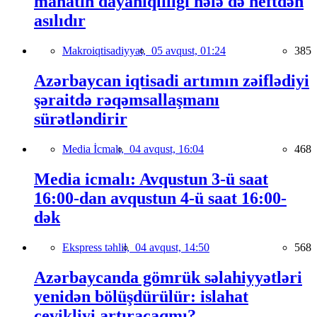
manatın dayanıqlılığı hələ də neftdən
asılıdır
Makroiqtisadiyyat,
05 avqust, 01:24
385
Azərbaycan iqtisadi artımın zəiflədiyi
şəraitdə rəqəmsallaşmanı
sürətləndirir
Media İcmalı,
04 avqust, 16:04
468
Media icmalı: Avqustun 3-ü saat
16:00-dan avqustun 4-ü saat 16:00-
dək
Ekspress təhlil,
04 avqust, 14:50
568
Azərbaycanda gömrük səlahiyyətləri
yenidən bölüşdürülür: islahat
çevikliyi artıracaqmı?