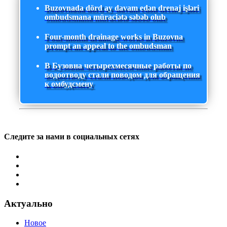
Buzovnada dörd ay davam edən drenaj işləri
ombudsmana müraciətə səbəb olub
Four-month drainage works in Buzovna
prompt an appeal to the ombudsman
В Бузовна четырехмесячные работы по
водоотводу стали поводом для обращения
к омбудсмену
Следите за нами в социальных сетях
Актуально
Новое