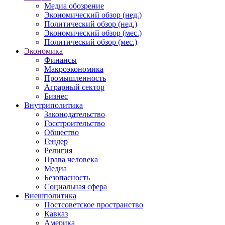
Медиа обозрение
Экономический обзор (нед.)
Политический обзор (нед.)
Экономический обзор (мес.)
Политический обзор (мес.)
Экономика
Финансы
Макроэкономика
Промышленность
Аграрный сектор
Бизнес
Внутриполитика
Законодательство
Госстроительство
Общество
Гендер
Религия
Права человека
Медиа
Безопасность
Социальная сфера
Внешполитика
Постсоветское пространство
Кавказ
Америка