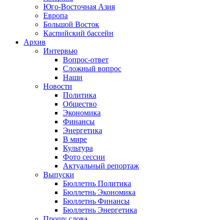
Юго-Восточная Азия
Европа
Большой Восток
Каспийский бассейн
Архив
Интервью
Вопрос-ответ
Сложный вопрос
Наши
Новости
Политика
Общество
Экономика
Финансы
Энергетика
В мире
Культура
Фото сессии
Актуальный репортаж
Выпуски
Бюллетнь Политика
Бюллетнь Экономика
Бюллетнь Финансы
Бюллетнь Энергетика
Прошу слова