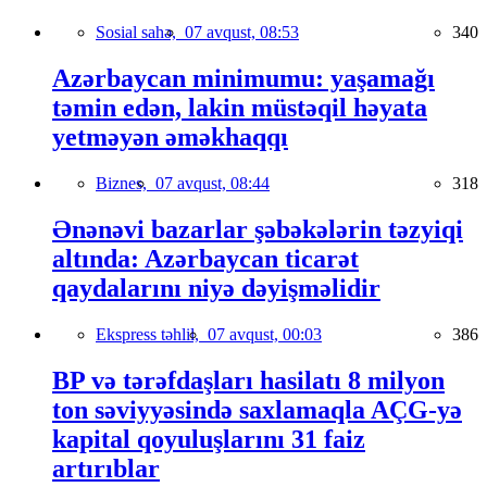
Sosial sahə,
07 avqust, 08:53
340
Azərbaycan minimumu: yaşamağı
təmin edən, lakin müstəqil həyata
yetməyən əməkhaqqı
Biznes,
07 avqust, 08:44
318
Ənənəvi bazarlar şəbəkələrin təzyiqi
altında: Azərbaycan ticarət
qaydalarını niyə dəyişməlidir
Ekspress təhlil,
07 avqust, 00:03
386
BP və tərəfdaşları hasilatı 8 milyon
ton səviyyəsində saxlamaqla AÇG-yə
kapital qoyuluşlarını 31 faiz
artırıblar