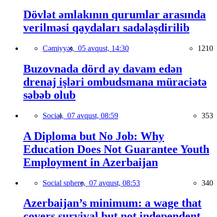
Dövlət əmlakının qurumlar arasında
verilməsi qaydaları sadələşdirilib
Cəmiyyət,
05 avqust, 14:30
1210
Buzovnada dörd ay davam edən
drenaj işləri ombudsmana müraciətə
səbəb olub
Social,
07 avqust, 08:59
353
A Diploma but No Job: Why
Education Does Not Guarantee Youth
Employment in Azerbaijan
Social sphere,
07 avqust, 08:53
340
Azerbaijan’s minimum: a wage that
covers survival but not independent