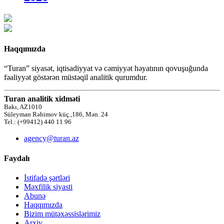
Haqqımızda
“Turan” siyasət, iqtisadiyyat və cəmiyyət həyatının qovuşuğunda
fəaliyyət göstərən müstəqil analitik qurumdur.
Turan analitik xidməti
Bakı, AZ1010
Süleyman Rəhimov küç.,186, Mən. 24
Tel.: (+99412) 440 11 96
agency@turan.az
Faydalı
İstifadə şərtləri
Məxfilik siyasti
Abunə
Haqqımızda
Bizim mütəxəssislərimiz
Arxiv