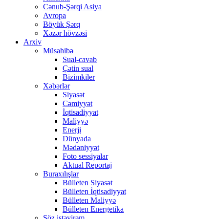
Cənub-Şərqi Asiya
Avropa
Böyük Şərq
Xəzər hövzəsi
Arxiv
Müsahibə
Sual-cavab
Çətin sual
Bizimkiler
Xəbərlər
Siyasət
Cəmiyyət
İqtisadiyyat
Maliyyə
Enerji
Dünyada
Mədəniyyət
Foto sessiyalar
Aktual Reportaj
Buraxılışlar
Bülleten Siyasət
Bülleten İqtisadiyyat
Bülleten Maliyyə
Bülleten Energetika
Söz istəyirəm