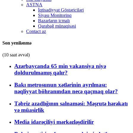
ASTNA
İqtisadiyyat Göstəriciləri
Siyası Monitorinq
Bazarların icmalı
Qarabağ münaqişəsi
Contact az
Son yenilənmə
(10 saat əvvəl)
Azərbaycanda 65 min vakansiya niyə
doldurulmamış qalır?
Bakı metrosunun xətlərinin ayrılması:
nəqliyyat böhranından necə qaçmaq olar?
Təbriz azadlığının salnaməsi: Məşrutə hərəkatı
və müasirlik
Media idarəçiliyi mərkəzləşdirilir