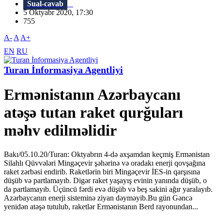
Sual-cavab
5 Oktyabr 2020, 17:30
755
A-
A
A+
EN
RU
Turan İnformasiya Agentliyi
Ermənistanın Azərbaycanı
atəşə tutan raket qurğuları
məhv edilməlidir
Bakı/05.10.20/Turan: Oktyabrın 4-də axşamdan keçmiş Ermənistan
Silahlı Qüvvələri Mingəçevir şəhərinə və oradakı enerji qovşağına
raket zərbəsi endirib. Raketlərin biri Mingəçevir İES-in qarşısına
düşüb və partlamayıb. Digər raket yaşayış evinin yanında düşüb, o
da partlamayıb. Üçüncü fərdi evə düşüb və beş sakini ağır yaralayıb.
Azərbaycanın enerji sisteminə ziyan dəyməyib.Bu gün Gəncə
yenidən atəşə tutulub, raketlər Ermənistanın Berd rayonundan...