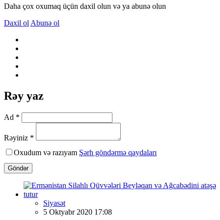
Daha çox oxumaq üçün daxil olun və ya abunə olun
Daxil ol
Abunə ol
Rəy yaz
Ad *
Rəyiniz *
Oxudum və razıyam
Şərh göndərmə qaydaları
Göndər
Siyasət
5 Oktyabr 2020 17:08