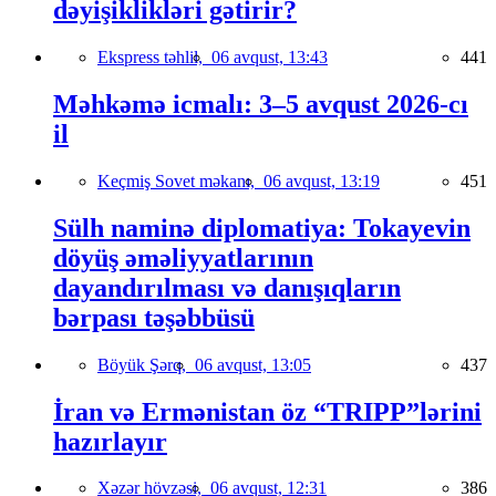
dəyişiklikləri gətirir?
Ekspress təhlil,
06 avqust, 13:43
441
Məhkəmə icmalı: 3–5 avqust 2026-cı
il
Keçmiş Sovet məkanı,
06 avqust, 13:19
451
Sülh naminə diplomatiya: Tokayevin
döyüş əməliyyatlarının
dayandırılması və danışıqların
bərpası təşəbbüsü
Böyük Şərq,
06 avqust, 13:05
437
İran və Ermənistan öz “TRIPP”lərini
hazırlayır
Xəzər hövzəsi,
06 avqust, 12:31
386