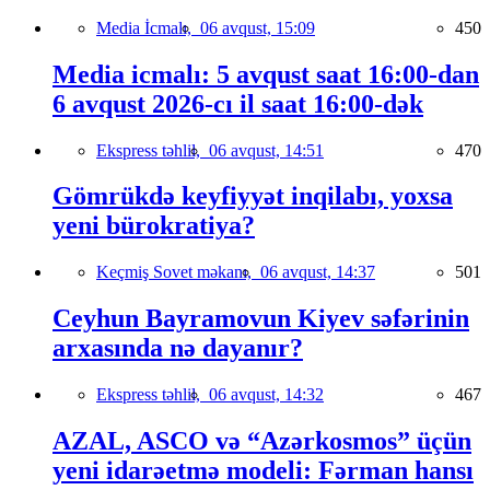
Media İcmalı,
06 avqust, 15:09
450
Media icmalı: 5 avqust saat 16:00-dan
6 avqust 2026-cı il saat 16:00-dək
Ekspress təhlil,
06 avqust, 14:51
470
Gömrükdə keyfiyyət inqilabı, yoxsa
yeni bürokratiya?
Keçmiş Sovet məkanı,
06 avqust, 14:37
501
Ceyhun Bayramovun Kiyev səfərinin
arxasında nə dayanır?
Ekspress təhlil,
06 avqust, 14:32
467
AZAL, ASCO və “Azərkosmos” üçün
yeni idarəetmə modeli: Fərman hansı