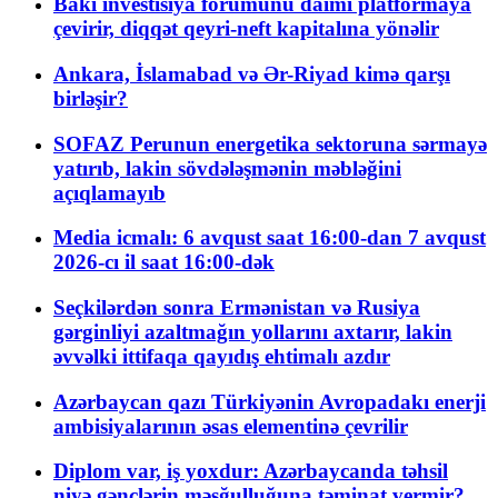
Bakı investisiya forumunu daimi platformaya
çevirir, diqqət qeyri-neft kapitalına yönəlir
Ankara, İslamabad və Ər-Riyad kimə qarşı
birləşir?
SOFAZ Perunun energetika sektoruna sərmayə
yatırıb, lakin sövdələşmənin məbləğini
açıqlamayıb
Media icmalı: 6 avqust saat 16:00-dan 7 avqust
2026-cı il saat 16:00-dək
Seçkilərdən sonra Ermənistan və Rusiya
gərginliyi azaltmağın yollarını axtarır, lakin
əvvəlki ittifaqa qayıdış ehtimalı azdır
Azərbaycan qazı Türkiyənin Avropadakı enerji
ambisiyalarının əsas elementinə çevrilir
Diplom var, iş yoxdur: Azərbaycanda təhsil
niyə gənclərin məşğulluğuna təminat vermir?