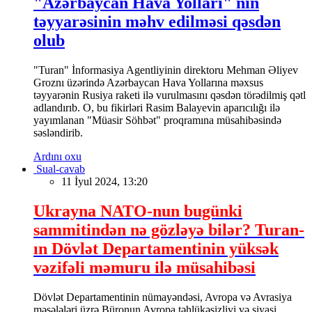
"Azərbaycan Hava Yolları" nın
təyyarəsinin məhv edilməsi qəsdən
olub
"Turan" İnformasiya Agentliyinin direktoru Mehman Əliyev
Groznı üzərində Azərbaycan Hava Yollarına məxsus
təyyarənin Rusiya raketi ilə vurulmasını qəsdən törədilmiş qətl
adlandırıb. O, bu fikirləri Rasim Balayevin aparıcılığı ilə
yayımlanan "Müasir Söhbət" proqramına müsahibəsində
səsləndirib.
Ardını oxu
Sual-cavab
11 İyul 2024, 13:20
Ukrayna NATO-nun bugünki
sammitindən nə gözləyə bilər? Turan-
ın Dövlət Departamentinin yüksək
vəzifəli məmuru ilə müsahibəsi
Dövlət Departamentinin nümayəndəsi, Avropa və Avrasiya
məsələləri üzrə Büronun Avropa təhlükəsizliyi və siyasi