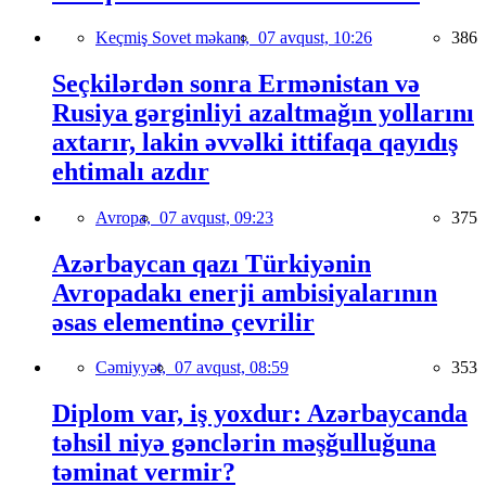
Keçmiş Sovet məkanı,
07 avqust, 10:26
386
Seçkilərdən sonra Ermənistan və
Rusiya gərginliyi azaltmağın yollarını
axtarır, lakin əvvəlki ittifaqa qayıdış
ehtimalı azdır
Avropa,
07 avqust, 09:23
375
Azərbaycan qazı Türkiyənin
Avropadakı enerji ambisiyalarının
əsas elementinə çevrilir
Cəmiyyət,
07 avqust, 08:59
353
Diplom var, iş yoxdur: Azərbaycanda
təhsil niyə gənclərin məşğulluğuna
təminat vermir?