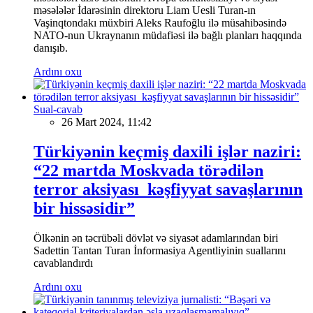
məsələlər İdarəsinin direktoru Liam Uesli Turan-ın
Vaşinqtondakı müxbiri Aleks Raufoğlu ilə müsahibəsində
NATO-nun Ukraynanın müdafiəsi ilə bağlı planları haqqında
danışıb.
Ardını oxu
Sual-cavab
26 Mart 2024, 11:42
Türkiyənin keçmiş daxili işlər naziri:
“22 martda Moskvada törədilən
terror aksiyası kəşfiyyat savaşlarının
bir hissəsidir”
Ölkənin ən təcrübəli dövlət və siyasət adamlarından biri
Sadettin Tantan Turan İnformasiya Agentliyinin suallarını
cavablandırdı
Ardını oxu