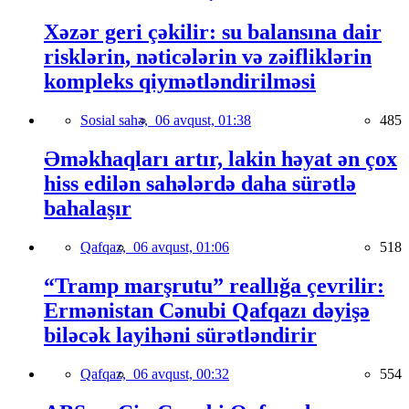
Xəzər geri çəkilir: su balansına dair
risklərin, nəticələrin və zəifliklərin
kompleks qiymətləndirilməsi
Sosial sahə,
06 avqust, 01:38
485
Əməkhaqları artır, lakin həyat ən çox
hiss edilən sahələrdə daha sürətlə
bahalaşır
Qafqaz,
06 avqust, 01:06
518
“Tramp marşrutu” reallığa çevrilir:
Ermənistan Cənubi Qafqazı dəyişə
biləcək layihəni sürətləndirir
Qafqaz,
06 avqust, 00:32
554