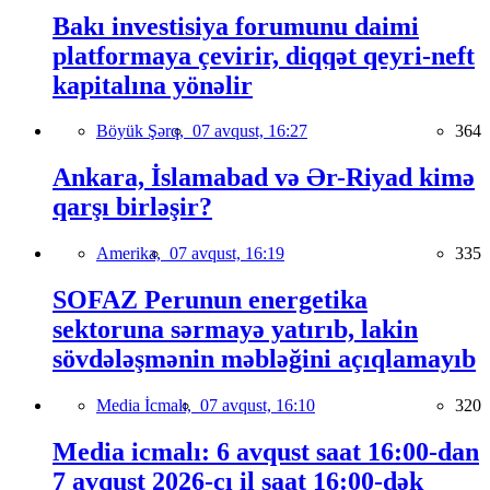
Bakı investisiya forumunu daimi
platformaya çevirir, diqqət qeyri-neft
kapitalına yönəlir
Böyük Şərq,
07 avqust, 16:27
364
Ankara, İslamabad və Ər-Riyad kimə
qarşı birləşir?
Amerika,
07 avqust, 16:19
335
SOFAZ Perunun energetika
sektoruna sərmayə yatırıb, lakin
sövdələşmənin məbləğini açıqlamayıb
Media İcmalı,
07 avqust, 16:10
320
Media icmalı: 6 avqust saat 16:00-dan
7 avqust 2026-cı il saat 16:00-dək