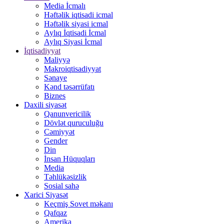
Media İcmalı
Həftəlik iqtisadi icmal
Həftəlik siyasi icmal
Aylıq İqtisadi İcmal
Aylıq Siyasi İcmal
İqtisadiyyat
Maliyyə
Makroiqtisadiyyat
Sənaye
Kənd təsərrüfatı
Biznes
Daxili siyasət
Qanunvericilik
Dövlət quruculuğu
Cəmiyyət
Gender
Din
İnsan Hüquqları
Media
Təhlükəsizlik
Sosial sahə
Xarici Siyasət
Keçmiş Sovet məkanı
Qafqaz
Amerika