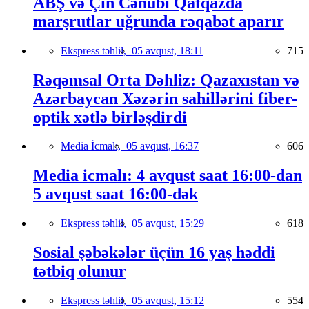
ABŞ və Çin Cənubi Qafqazda
marşrutlar uğrunda rəqabət aparır
Ekspress təhlil,
05 avqust, 18:11
715
Rəqəmsal Orta Dəhliz: Qazaxıstan və
Azərbaycan Xəzərin sahillərini fiber-
optik xətlə birləşdirdi
Media İcmalı,
05 avqust, 16:37
606
Media icmalı: 4 avqust saat 16:00-dan
5 avqust saat 16:00-dək
Ekspress təhlil,
05 avqust, 15:29
618
Sosial şəbəkələr üçün 16 yaş həddi
tətbiq olunur
Ekspress təhlil,
05 avqust, 15:12
554