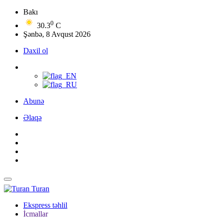
Bakı
0
30.3
C
Şənbə, 8 Avqust 2026
Daxil ol
Abunə
Əlaqə
Turan
Ekspress təhlil
İcmallar