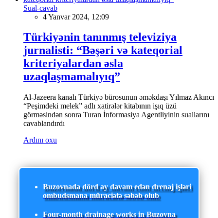
Sual-cavab
4 Yanvar 2024, 12:09
Türkiyənin tanınmış televiziya
jurnalisti: “Bəşəri və kateqorial
kriteriyalardan əsla
uzaqlaşmamalıyıq”
Al-Jazeera kanalı Türkiyə bürosunun əməkdaşı Yılmaz Akıncı
“Peşimdeki melek” adlı xatirələr kitabının işıq üzü
görməsindən sonra Turan İnformasiya Agentliyinin suallarını
cavablandırdı
Ardını oxu
Buzovnada dörd ay davam edən drenaj işləri
ombudsmana müraciətə səbəb olub
Four-month drainage works in Buzovna