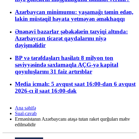
Azərbaycan minimumu: yaşamağı təmin edən,
lakin müstəqil həyata yetməyən əməkhaqqı
Ənənəvi bazarlar şəbəkələrin təzyiqi altında:
Azərbaycan ticarət qaydalarını niyə
dəyişməlidir
BP və tərəfdaşları hasilatı 8 milyon ton
səviyyəsində saxlamaqla AÇG-yə kapital
qoyuluşlarını 31 faiz artırıblar
Media icmalı: 5 avqust saat 16:00-dan 6 avqust
2026-cı il saat 16:00-dək
Ana səhifə
Sual-cavab
Ermənistanın Azərbaycanı atəşə tutan raket qurğuları məhv
edilməlidir