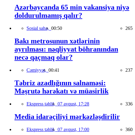
Azərbaycanda 65 min vakansiya niyə
doldurulmamış qalır?
Sosial sahə,
00:50
265
Bakı metrosunun xətlərinin
ayrılması: nəqliyyat böhranından
necə qaçmaq olar?
Cəmiyyət,
00:41
237
Təbriz azadlığının salnaməsi:
Məşrutə hərəkatı və müasirlik
Ekspress təhlil,
07 avqust, 17:28
336
Media idarəçiliyi mərkəzləşdirilir
Ekspress təhlil,
07 avqust, 17:00
360