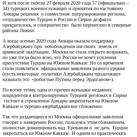
И хотя после гибели 27 февраля 2020 года 57 (официально –
34) турецких военнослужащих и принятия по настоянию
Анкары решения о совместном патрулировании региона,
сотрудничество Турции и России в Сирии де-факто
прекратилось, и соперничество было перенесено в северные
районы Ливии.
А когда осенью 2020 года Анкара оказала поддержку
Азербайджану при освобождении им своих земель от
армянской оккупации, Москва не стала открыто возражать,
но уже тогда было ясно, что Россия не хочет усиления
присутствия Турции на Южном Кавказе. Но со временем
стали появляться официальные заявления разного уровня
(пусть некоторые политики Азербайджана продолжают
называть это «робостью Путина перед Эрдоганом»).
По всему этому, одна из причин вспышки недавних
инцидентов в контролируемых Турцией регионах в Сирии
состоит в стремлении Анкары закрепиться на Южном
Кавказе и турецко-азербайджанское сближение.
Так что раздающиеся из Москвы официальные заявления
говорят о намерении России, пользуясь этим сближением,
полностью доминировать над Ереваном и не дать Турции
закрепиться на Южном Кавказе. И одним из практических