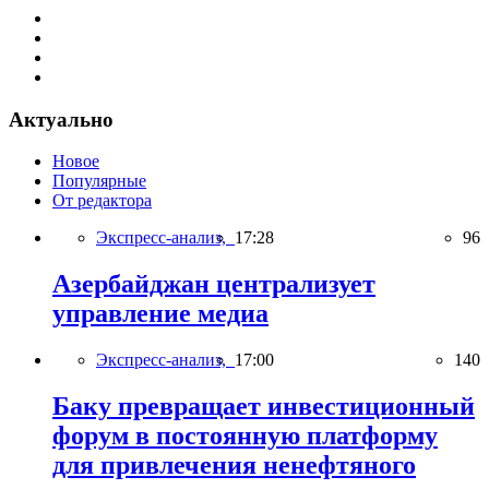
Актуально
Новое
Популярные
От редактора
Экспресс-анализ,
17:28
96
Азербайджан централизует
управление медиа
Экспресс-анализ,
17:00
140
Баку превращает инвестиционный
форум в постоянную платформу
для привлечения ненефтяного