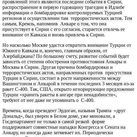
проявлений этого являются последние события в Сирии,
распространение в первую годовщину трагедии в Идлибе
информации о бомбардировке контролируемых Турцией
регионов и осуществлении там террористических актов. Тем
самым, Кремль, напомнив Анкаре о том, что она
присутствует в Сирии с его согласия, старается отвлечь ее
внимание от Кавказа и вновь привлечь к Сирии.
Но насколько Москве удастся отвратить внимание Турции от
Южного Кавказа и, конечно, главным образом, от
Азербайджана? По большому счету, развитие событий будет
зависеть от степени обострения противостояния Анкары и
Москвы в Сирии. Другая причина бомбардировки и
террористических актов, направленных против присутствия
Турции в Сирии, состоит в росте напряженности между
Вашингтоном и Анкарой в течение последних 3 месяцев из-за
ракет С-400. Так, США, открыто игнорирующие предложение
Турции «хранить ракеты в ангаре при ненадобности»,
требуют от нее даже не упоминать о С-400.
Времена, когда президент Эрдоган, называя Трампа «друг
Дональд», был уверен в Белом доме, уже миновали, а
Госдепартамент не только в самой резкой форме
поддерживает совместные нападки Конгресса и Сената на
Анкару, но иногда даже затмевает их. Периодически