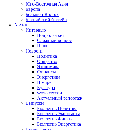
Юго-Восточная Азия
Европа
Большой Восток
Каспийский бассейн
Архив
Интервью
Вопрос-ответ
Сложный вопрос
Наши
Новости
Политика
Общество
Экономика
Финансы
Энергетика
В мире
Культура
Фото сессии
Актуальный репортаж
Выпуски
Бюллетнь Политика
Бюллетнь Экономика
Бюллетнь Финансы
Бюллетнь Энергетика
Прошу слова