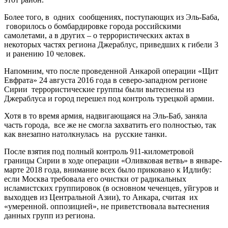
Более того, в одних сообщениях, поступающих из Эль-Баба,
говорилось о бомбардировке города российскими
самолетами, а в других – о террористических актах в
некоторых частях региона Джераблус, приведших к гибели 3
и ранению 10 человек.
Напомним, что после проведенной Анкарой операции «Щит
Евфрата» 24 августа 2016 года в северо-западном регионе
Сирии террористические группы были вытеснены из
Джераблуса и город перешел под контроль турецкой армии.
Хотя в то время армия, надвигающаяся на Эль-Баб, заняла
часть города, все же не смогла захватить его полностью, так
как внезапно натолкнулась на русские танки.
После взятия под полный контроль 911-километровой
границы Сирии в ходе операции «Оливковая ветвь» в январе-
марте 2018 года, внимание всех было приковано к Идлибу:
если Москва требовала его очистки от радикальных
исламистских группировок (в основном чеченцев, уйгуров и
выходцев из Центральной Азии), то Анкара, считая их
«умеренной. оппозицией», не приветствовала вытеснения
данных групп из региона.