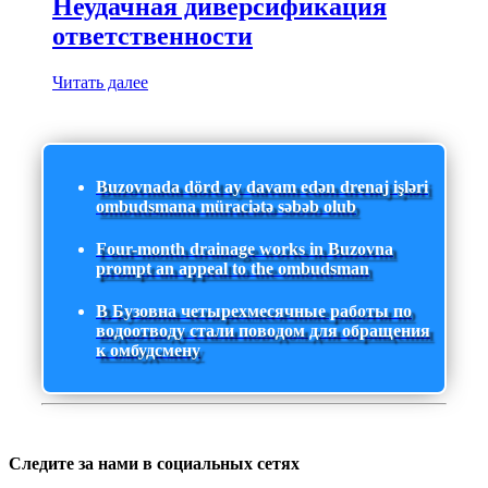
Неудачная диверсификация
ответственности
Читать далее
Buzovnada dörd ay davam edən drenaj işləri
ombudsmana müraciətə səbəb olub
Four-month drainage works in Buzovna
prompt an appeal to the ombudsman
В Бузовна четырехмесячные работы по
водоотводу стали поводом для обращения
к омбудсмену
Следите за нами в социальных сетях