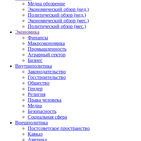
Медиа обозрение
Экономический обзор (нед.)
Политический обзор (нед.)
Экономический обзор (мес.)
Политический обзор (мес.)
Экономика
Финансы
Макроэкономика
Промышленность
Аграрный сектор
Бизнес
Внутриполитика
Законодательство
Госстроительство
Общество
Гендер
Религия
Права человека
Медиа
Безопасность
Социальная сфера
Внешполитика
Постсоветское пространство
Кавказ
Америка