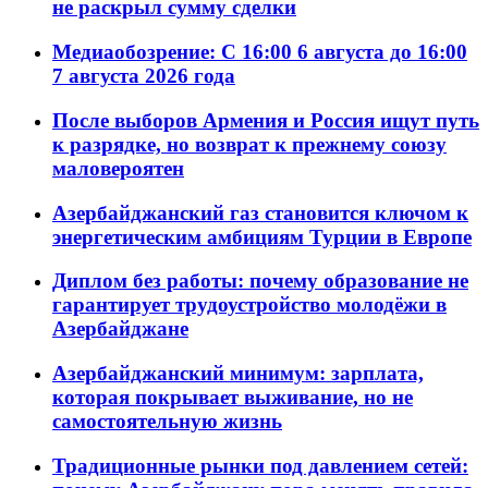
не раскрыл сумму сделки
Медиаобозрение: С 16:00 6 августа до 16:00
7 августа 2026 года
После выборов Армения и Россия ищут путь
к разрядке, но возврат к прежнему союзу
маловероятен
Азербайджанский газ становится ключом к
энергетическим амбициям Турции в Европе
Диплом без работы: почему образование не
гарантирует трудоустройство молодёжи в
Азербайджане
Азербайджанский минимум: зарплата,
которая покрывает выживание, но не
самостоятельную жизнь
Традиционные рынки под давлением сетей: