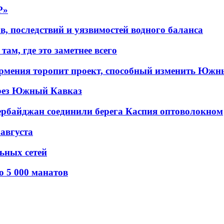
P»
в, последствий и уязвимостей водного баланса
ам, где это заметнее всего
рмения торопит проект, способный изменить Южн
рез Южный Кавказ
ербайджан соединили берега Каспия оптоволокном
 августа
льных сетей
о 5 000 манатов