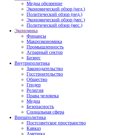
Медиа обозрение
Экономический обзор (нед.)
Политический обзор (нед.)
Экономический обзор (мес.)
Политический обзор (мес.)
Экономика
Финансы
Макроэкономика
Промышленность
Аграрный сектор
Бизнес
Внутриполитика
Законодательство
Госстроительство
Общество
Гендер
Религия
Права человека
Медиа
Безопасность
Социальная сфера
Внешполитика
Постсоветское пространство
Кавказ
Америка