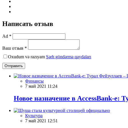
Написать отзыв
Ad *
Ваш отзыв *
Oxudum və razıyam
Şərh göndərmə qaydaları
Отправить
Финансы
7 май 2021 11:24
Новое назначение в AccessBank-е: 
Культура
7 май 2021 12:51