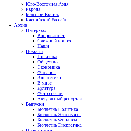
Юго-Восточная Азия
Европа
Большой Восток
Каспийский бассейн
Архив
Интервью
Вопрос-ответ
Сложный вопрос
Наши
Новости
Политика
Общество
Экономика
Финансы
Энергетика
В мире
Культура
Фото сессии
Актуальный репортаж
Выпуски
Бюллетнь Политика
Бюллетнь Экономика
Бюллетнь Финансы
Бюллетнь Энергетика
Прошу слова