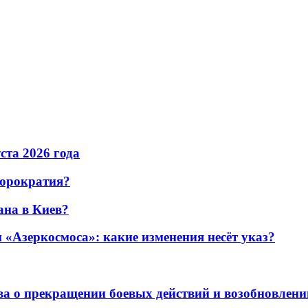
уста 2026 года
бюрократия?
ана в Киев?
«Азеркосмоса»: какие изменения несёт указ?
а о прекращении боевых действий и возобновлени