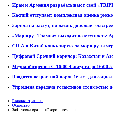
Иран и Армения разрабатывают свой «TRIP
Каспий отступает: комплексная оценка риско
Зарплаты растут, но жизнь дорожает быстрее т
«Маршрут Трампа» выходит на местность: А
США и Китай конкурируютза маршруты че
Цифровой Средний коридор: Казахстан и Аз
Медиаобозрение: С 16:00 4 августа до 16:00 5
Вводится возрастной порог 16 лет для социа
Упрощена передача госактивов стоимостью д
Главная страница
Общество
Забастовка врачей «Скорой помощи»