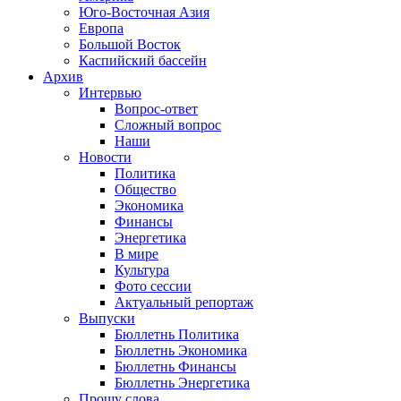
Юго-Восточная Азия
Европа
Большой Восток
Каспийский бассейн
Архив
Интервью
Вопрос-ответ
Сложный вопрос
Наши
Новости
Политика
Общество
Экономика
Финансы
Энергетика
В мире
Культура
Фото сессии
Актуальный репортаж
Выпуски
Бюллетнь Политика
Бюллетнь Экономика
Бюллетнь Финансы
Бюллетнь Энергетика
Прошу слова