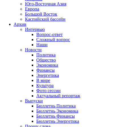
Юго-Восточная Азия
Европа
Большой Восток
Каспийский бассейн
Архив
Интервью
Вопрос-ответ
Сложный вопрос
Наши
Новости
Политика
Общество
Экономика
Финансы
Энергетика
В мире
Культура
Фото сессии
Актуальный репортаж
Выпуски
Бюллетнь Политика
Бюллетнь Экономика
Бюллетнь Финансы
Бюллетнь Энергетика
Прошу слова