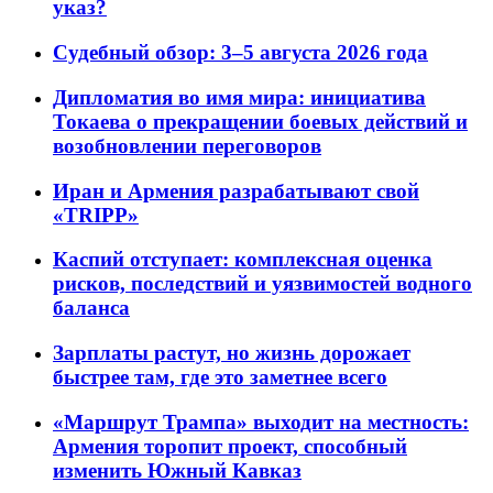
указ?
Судебный обзор: 3–5 августа 2026 года
Дипломатия во имя мира: инициатива
Токаева о прекращении боевых действий и
возобновлении переговоров
Иран и Армения разрабатывают свой
«TRIPP»
Каспий отступает: комплексная оценка
рисков, последствий и уязвимостей водного
баланса
Зарплаты растут, но жизнь дорожает
быстрее там, где это заметнее всего
«Маршрут Трампа» выходит на местность:
Армения торопит проект, способный
изменить Южный Кавказ