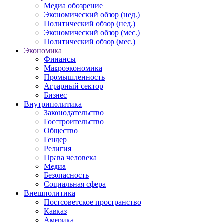
Медиа обозрение
Экономический обзор (нед.)
Политический обзор (нед.)
Экономический обзор (мес.)
Политический обзор (мес.)
Экономика
Финансы
Макроэкономика
Промышленность
Аграрный сектор
Бизнес
Внутриполитика
Законодательство
Госстроительство
Общество
Гендер
Религия
Права человека
Медиа
Безопасность
Социальная сфера
Внешполитика
Постсоветское пространство
Кавказ
Америка