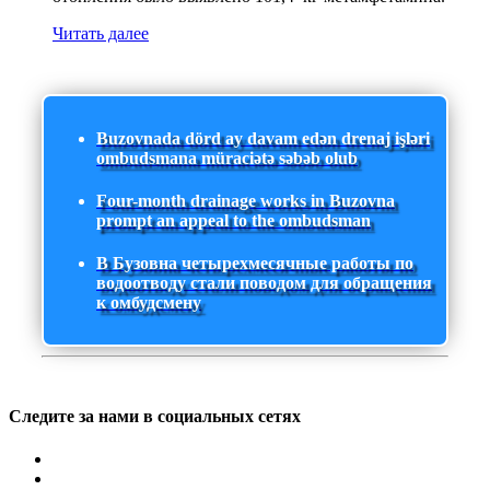
Читать далее
Buzovnada dörd ay davam edən drenaj işləri
ombudsmana müraciətə səbəb olub
Four-month drainage works in Buzovna
prompt an appeal to the ombudsman
В Бузовна четырехмесячные работы по
водоотводу стали поводом для обращения
к омбудсмену
Следите за нами в социальных сетях