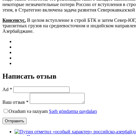
некоторые незначительные потери России от вступления в стро
этим, в Стратегию включена задача развития Северокавказско
Консенсус.
B целом вступление в строй БТК и затем Север-ЮГ
транзитных грузов на средневосточном и индийском направлени
Азербайджане.
Написать отзыв
Ad *
Ваш отзыв *
Oxudum və razıyam
Şərh göndərmə qaydaları
Отправить