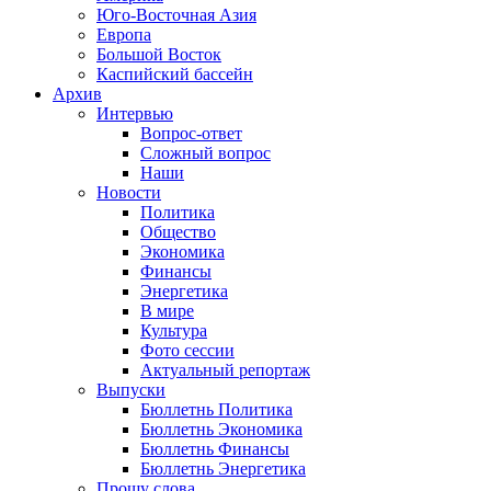
Юго-Восточная Азия
Европа
Большой Восток
Каспийский бассейн
Архив
Интервью
Вопрос-ответ
Сложный вопрос
Наши
Новости
Политика
Общество
Экономика
Финансы
Энергетика
В мире
Культура
Фото сессии
Актуальный репортаж
Выпуски
Бюллетнь Политика
Бюллетнь Экономика
Бюллетнь Финансы
Бюллетнь Энергетика
Прошу слова