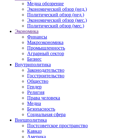
Медиа обозрение
Экономический обзор (нед.)
Политический обзор (нед.)
Экономический обзор (мес.)
Политический обзор (мес.)
Экономика
Финансы
Макроэкономика
Промышленность
Аграрный сектор
Бизнес
Внутриполитика
Законодательство
Госстроительство
Общество
Гендер
Религия
Права человека
Медиа
Безопасность
Социальная сфера
Внешполитика
Постсоветское пространство
Кавказ
Америка