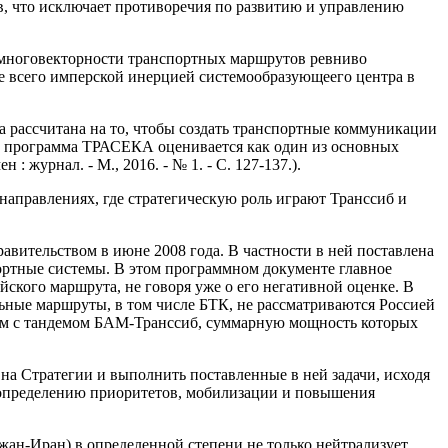
, что исключает противоречия по развитию и управлению
 многовекторности транспортных маршрутов ревниво
е всего имперской инерцией системообразующеего центра в
а рассчитана на то, чтобы создать транспортные коммуникации
НГ программа ТРАСЕКА оценивается как один из основных
журнал. - М., 2016. - № 1. - С. 127-137.).
направлениях, где стратегическую роль играют Транссиб и
равительством в июне 2008 года. B частности в ней поставлена
ортные системы. B этом программном документе главное
кого маршрута, не говоря уже о его негативной оценке. B
льные маршруты, в том числе БТК, не рассматриваются Россией
вним с тандемом БАМ-Транссиб, суммарную мощность которых
а Стратегии и выполнить поставленные в ней задачи, исходя
о определению приоритетов, мобилизации и повышения
жан-Иран) в определенной степени не только нейтрализует