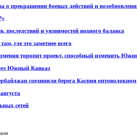
а о прекращении боевых действий и возобновлени
P»
в, последствий и уязвимостей водного баланса
ам, где это заметнее всего
рмения торопит проект, способный изменить Южн
рез Южный Кавказ
ербайджан соединили берега Каспия оптоволокном
 августа
льных сетей
оком