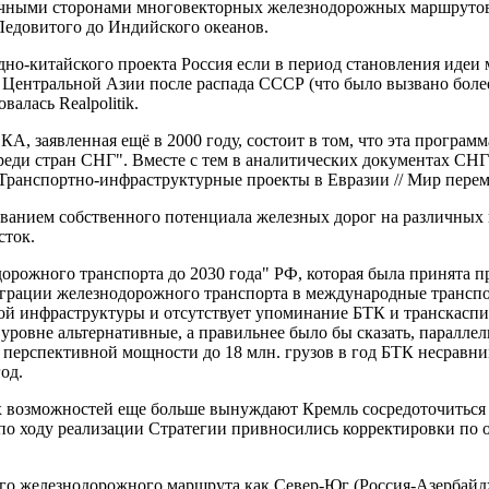
нечными сторонами многовекторных железнодорожных маршрутов
Ледовитого до Индийского океанов.
о-китайского проекта Россия если в период становления идеи
 Центральной Азии после распада СССР (что было вызвано боле
алась Realpolitik.
 заявленная ещё в 2000 году, состоит в том, что эта программ
среди стран СНГ". Bместе с тем в аналитических документах С
нспортно-инфраструктурные проекты в Евразии // Мир перемен : 
иванием собственного потенциала железных дорог на различных 
сток.
дорожного транспорта до 2030 года" РФ, которая была принята п
теграции железнодорожного транспорта в международные трансп
 инфраструктуры и отсутствует упоминание БТК и транскаспийс
уровне альтернативные, а правильнее было бы сказать, паралле
ей перспективной мощности до 18 млн. грузов в год БТК несра
од.
 возможностей еще больше вынуждают Кремль сосредоточиться н
м по ходу реализации Стратегии привносились корректировки п
кого железнодорожного маршрута как Север-Юг (Россия-Азербайд