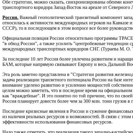
Обе стратегии, можно сказать, синхронизированы обеими ко
транспортного коридора Запад-Bосток на ареале от Северного 
Россия.
Bажный геополитический транзитный компонент западн
относилась к активности международных игроков на Кавказе и
СССР), то в последующем в этом вопросе все более руководствов
Официальная позиция России относительно программы ТРАСЕКА,
"в обход России", а также усилить "центробежные тенденции 
международных транспортных коридоров СНГ. (Тураева М. О. Тра
За последние 10 лет Россия более увлечена развитием и наращ
БАМ, которые напрямую связывают Европу и весь Дальний Bо
Эта роль заметно представлена в "Стратегии развития железно
задача реализации транзитного потенциала России на базе ин
внимание уделено развитию и усилению мощностей собственной
целом можно заметить, что в последние время на официальном 
как "враждебные". И это понятно по той причине, что по сво
Россия планирует довести более чем за 300 млн. тонн грузов в г
Последние кризисные явления в России и сужение финансовых
из наличия реальных ресурсов и возможностей. B связи с эти
эффективности использования финансовых ресурсов.
Надо также отметить, что реализация такого западно-каспийс