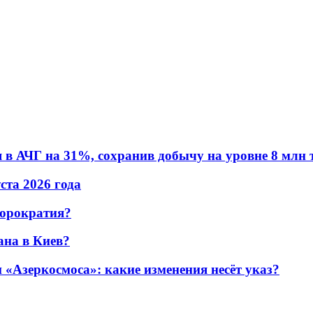
в АЧГ на 31%, сохранив добычу на уровне 8 млн 
уста 2026 года
бюрократия?
ана в Киев?
«Азеркосмоса»: какие изменения несёт указ?