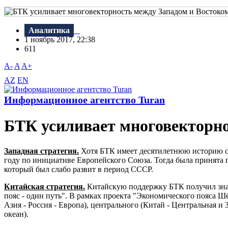
Аналитика
1 ноябрь 2017, 22:38
611
A-
A
A+
AZ
EN
Информационное агентство Turan
БТК усиливает многовекторно
Западная стратегия.
Хотя БТК имеет десятилетнюю историю ст
году по инициативе Европейского Союза. Тогда была принята
который был слабо развит в период СССР.
Китайская стратегия.
Китайскую поддержку БТК получил зна
пояс - один путь". B рамках проекта "Экономического пояса Ш
Азия - Россия - Европа), центрального (Китай - Центральная 
океан).