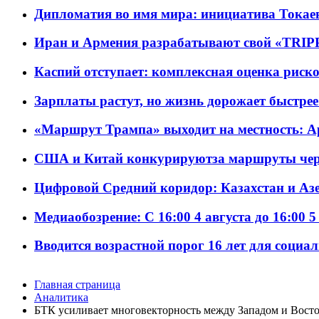
Дипломатия во имя мира: инициатива Токаев
Иран и Армения разрабатывают свой «TRIP
Каспий отступает: комплексная оценка риско
Зарплаты растут, но жизнь дорожает быстрее т
«Маршрут Трампа» выходит на местность: А
США и Китай конкурируютза маршруты че
Цифровой Средний коридор: Казахстан и Аз
Медиаобозрение: С 16:00 4 августа до 16:00 5
Вводится возрастной порог 16 лет для социа
Главная страница
Аналитика
БТК усиливает многовекторность между Западом и Вост